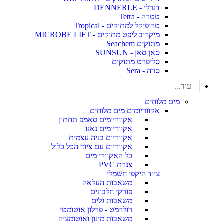
דנרלי - DENNERLE
טטרה - Tetra
טרופיקל למתוקים - Tropical
מיקרוב ליפט מתוקים - MICROBE LIFT
מתוקים Seachem
סאן סאן - SUNSUN
סליפרט מתוקים
סרה - Sera
עוד...
מים מלוחים
אקווריומים מים מלוחים
אקווריומים סאמפ תחתון
אקווריומים נאנו
אקווריום בניה עצמית
אקווריום עם ציוד הכל כלול
כל האקווריומים
צנרת PVC
ציוד היקפי חשמלי
משאבות העלאה
פורקי חלבונים
משאבות גלים
רולרמט - פרלון אוטומטי
משאבות מינון ואוטומציה