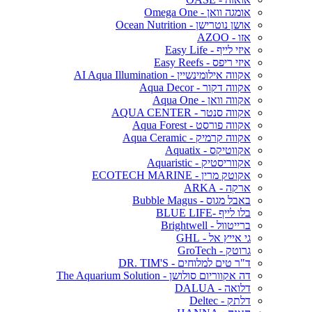
אומגה וואן - Omega One
אושן נוטרישן - Ocean Nutrition
אזו - AZOO
איזי לייף - Easy Life
איזי ריפס - Easy Reefs
אקווה אילומינשיין - AI Aqua Illumination
אקווה דקור - Aqua Decor
אקווה וואן - Aqua One
אקווה סנטר - AQUA CENTER
אקווה פורסט - Aqua Forest
אקווה קרמיק - Aqua Ceramic
אקווטיקס - Aquatix
אקווריסטיק - Aquaristic
אקוטק מרין - ECOTECH MARINE
ארקה - ARKA
באבל מגוס - Bubble Magus
בלו לייף -BLUE LIFE
ברייטוול - Brightwell
גי אייץ אל - GHL
גרוטק - GroTech
ד"ר טים למלוחים - DR. TIM'S
דה אקווריום סולושן - The Aquarium Solution
דלואה - DALUA
דלתק - Deltec