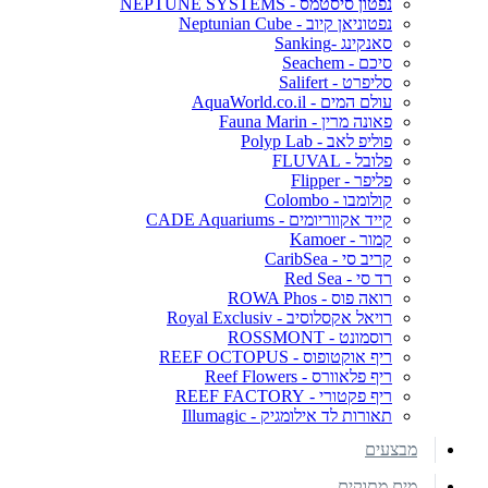
נפטון סיסטמס - NEPTUNE SYSTEMS
נפטוניאן קיוב - Neptunian Cube
סאנקינג -Sanking
סיכם - Seachem
סליפרט - Salifert
עולם המים - AquaWorld.co.il
פאונה מרין - Fauna Marin
פוליפ לאב - Polyp Lab
פלובל - FLUVAL
פליפר - Flipper
קולומבו - Colombo
קייד אקווריומים - CADE Aquariums
קמור - Kamoer
קריב סי - CaribSea
רד סי - Red Sea
רואה פוס - ROWA Phos
רויאל אקסלוסיב - Royal Exclusiv
רוסמונט - ROSSMONT
ריף אוקטופוס - REEF OCTOPUS
ריף פלאוורס - Reef Flowers
ריף פקטורי - REEF FACTORY
תאורות לד אילומגיק - Illumagic
מבצעים
מים מתוקים