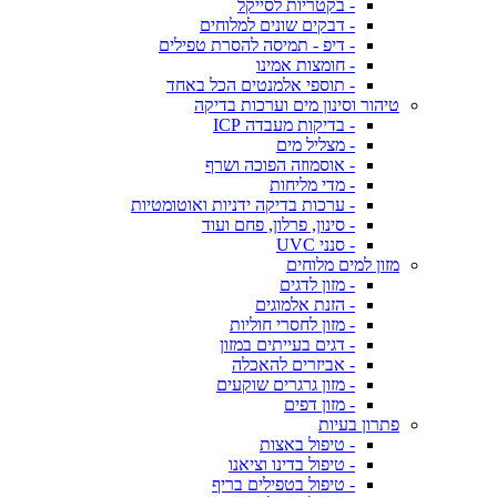
- בקטריות לסייקל
- דבקים שונים למלוחים
- דיפ - תמיסה להסרת טפילים
- חומצות אמינו
- תוספי אלמנטים הכל באחד
טיהור וסינון מים וערכות בדיקה
- בדיקות מעבדה ICP
- מצליל מים
- אוסמוזה הפוכה ושרף
- מדי מליחות
- ערכות בדיקה ידניות ואוטומטיות
- סינון, פרלון, פחם ועוד
- סנני UVC
מזון למים מלוחים
- מזון לדגים
- הזנת אלמוגים
- מזון לחסרי חוליות
- דגים בעייתים במזון
- אביזרים להאכלה
- מזון גרגרים שוקעים
- מזון דפים
פתרון בעיות
- טיפול באצות
- טיפול בדינו וציאנו
- טיפול בטפילים בריף