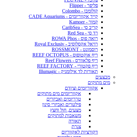
פליפר - Flipper
קולומבו - Colombo
קייד אקווריומים - CADE Aquariums
קמור - Kamoer
קריב סי - CaribSea
רד סי - Red Sea
רואה פוס - ROWA Phos
רויאל אקסלוסיב - Royal Exclusiv
רוסמונט - ROSSMONT
ריף אוקטופוס - REEF OCTOPUS
ריף פלאוורס - Reef Flowers
ריף פקטורי - REEF FACTORY
תאורות לד אילומגיק - Illumagic
מבצעים
מים מתוקים
אקווריומים וציודם
אקווריומים מים מתוקים
טרריומים ואביזרים
פילטרים ואביזרי סינון
מצעים, חול וחצץ
משאבות למתוקים
תאורה
צנרת
דקורציות לאקווריום