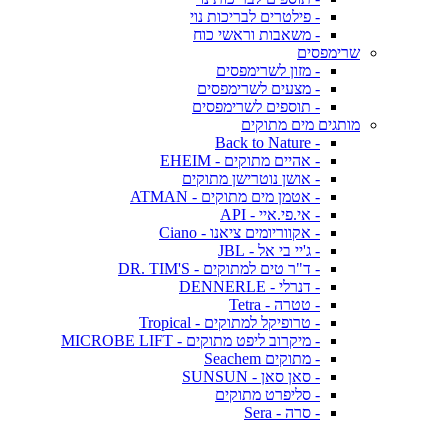
- פילטרים לבריכות נוי
- משאבות וראשי כוח
שרימפסים
- מזון לשרימפסים
- מצעים לשרימפסים
- תוספים לשרימפסים
מותגים מים מתוקים
- Back to Nature
- אהיים מתוקים - EHEIM
- אושן נוטרישן מתוקים
- אטמן מים מתוקים - ATMAN
- אי.פי.איי - API
- אקווריומים ציאנו - Ciano
- ג'יי בי אל - JBL
- ד"ר טים למתוקים - DR. TIM'S
- דנרלי - DENNERLE
- טטרה - Tetra
- טרופיקל למתוקים - Tropical
- מיקרוב ליפט מתוקים - MICROBE LIFT
- מתוקים Seachem
- סאן סאן - SUNSUN
- סליפרט מתוקים
- סרה - Sera