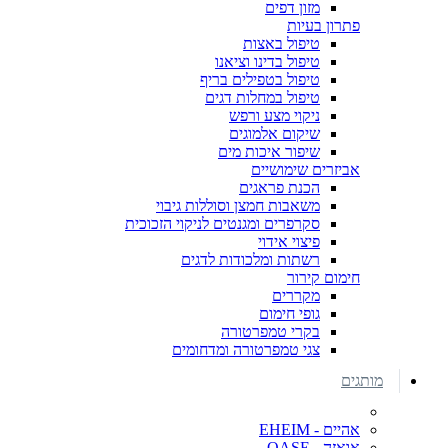
מזון דפים
פתרון בעיות
טיפול באצות
טיפול בדינו וציאנו
טיפול בטפילים בריף
טיפול במחלות דגים
ניקוי מצע ורפש
שיקום אלמוגים
שיפור איכות מים
אביזרים שימושיים
הכנת פראגים
משאבות חמצן וסוללות גיבוי
סקרפרים ומגנטים לניקוי הזכוכית
פיצוי אידוי
רשתות ומלכודות לדגים
חימום קירור
מקררים
גופי חימום
בקרי טמפרטורה
צגי טמפרטורה ומדחומים
מותגים
אהיים - EHEIM
אואזה - OASE