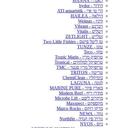
האנה - HANNA
הידור - hydor
היי טי איי - ATI aquaristik
הילאה - HAILEA
וויניו - Weinuo
ויברנט - Vibrant
ויטליס - Vitalis
זטלייט - ZETLIGHT
טו ליטל פישס - Two Little Fishies
טונז - TUNZE
טקו - Teco
טרופיק מרין - Tropic Marin
טרופיקל למלוחים - Tropical
טרופיקל מרין סנטר - TMC
טריטון - TRITON
כימיקלין - ChemiClean
לגונה - LAGUNA
מארין פיור - MARINE PURE
מודרן ריף - Modern Reef
מיקרוב ליפט - Microbe Lift
מקספקט - Maxspect
מרקו רוקס - Marco Rocks
נווה - NEWA
נורת' פין קנדה - Northfin
ניוס - NYOS