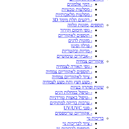
- דמוי אלמוגים
- מסלעות טבעיות
- מסלעות מלאכותיות
- רקעים תלת מימד 3D
תוספים, מזונות ונלווה
- גופי חימום וקירור
- תוספים לאקווריום
- מזונות לדגים
- פרלון וסינון
- מדיות ובקטריות
- -אביזרים שימושיים
אקווריום צמחיה
- גופי תאורה לצמחיה
- תוספים לאקווריום צמחיה
- ציוד לאקווריום צמחיה
- מצע חצץ ותת מצע לצמחיה
שונות ופתרון בעיות
- -טיפול במחלות דגים
- -טיפול באצות טורדניות
- ערכות בדיקה למתוקים
- סנני UV/UVC
- אקווריום שרימפסים
בריכות נוי
- ציוד לבריכות נוי
- תוספים לבריכות נוי