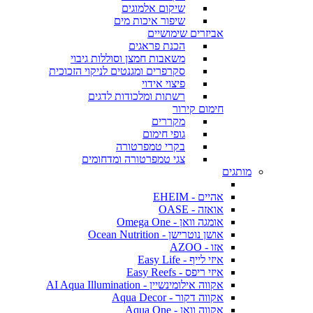
שיקום אלמוגים
שיפור איכות מים
אביזרים שימושיים
הכנת פראגים
משאבות חמצן וסוללות גיבוי
סקרפרים ומגנטים לניקוי הזכוכית
פיצוי אידוי
רשתות ומלכודות לדגים
חימום קירור
מקררים
גופי חימום
בקרי טמפרטורה
צגי טמפרטורה ומדחומים
מותגים
אהיים - EHEIM
אואזה - OASE
אומגה וואן - Omega One
אושן נוטרישן - Ocean Nutrition
אזו - AZOO
איזי לייף - Easy Life
איזי ריפס - Easy Reefs
אקווה אילומינשיין - AI Aqua Illumination
אקווה דקור - Aqua Decor
אקווה וואן - Aqua One