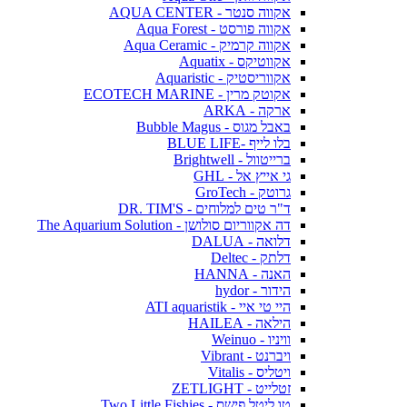
אקווה סנטר - AQUA CENTER
אקווה פורסט - Aqua Forest
אקווה קרמיק - Aqua Ceramic
אקווטיקס - Aquatix
אקווריסטיק - Aquaristic
אקוטק מרין - ECOTECH MARINE
ארקה - ARKA
באבל מגוס - Bubble Magus
בלו לייף -BLUE LIFE
ברייטוול - Brightwell
גי אייץ אל - GHL
גרוטק - GroTech
ד"ר טים למלוחים - DR. TIM'S
דה אקווריום סולושן - The Aquarium Solution
דלואה - DALUA
דלתק - Deltec
האנה - HANNA
הידור - hydor
היי טי איי - ATI aquaristik
הילאה - HAILEA
וויניו - Weinuo
ויברנט - Vibrant
ויטליס - Vitalis
זטלייט - ZETLIGHT
טו ליטל פישס - Two Little Fishies