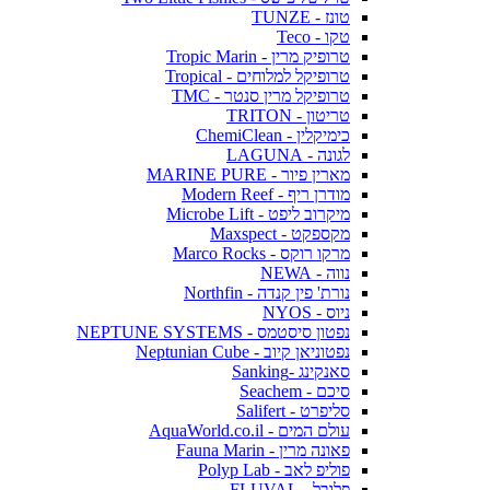
טונז - TUNZE
טקו - Teco
טרופיק מרין - Tropic Marin
טרופיקל למלוחים - Tropical
טרופיקל מרין סנטר - TMC
טריטון - TRITON
כימיקלין - ChemiClean
לגונה - LAGUNA
מארין פיור - MARINE PURE
מודרן ריף - Modern Reef
מיקרוב ליפט - Microbe Lift
מקספקט - Maxspect
מרקו רוקס - Marco Rocks
נווה - NEWA
נורת' פין קנדה - Northfin
ניוס - NYOS
נפטון סיסטמס - NEPTUNE SYSTEMS
נפטוניאן קיוב - Neptunian Cube
סאנקינג -Sanking
סיכם - Seachem
סליפרט - Salifert
עולם המים - AquaWorld.co.il
פאונה מרין - Fauna Marin
פוליפ לאב - Polyp Lab
פלובל - FLUVAL