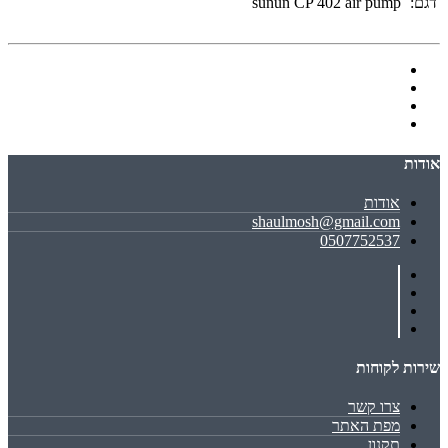
דגם:
sunun CP 402 air pump
אודות
אודות
shaulmosh@gmail.com
0507752537
שירות לקוחות
צרו קשר
מפת האתר
תקנון