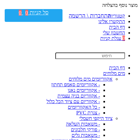
מוצר נוסף בהצלחה
סל קניות
0
0
התחברות \ הרשמה
קטגוריות
התקשרו אלינו
דף הבית
החשבון שלי
0
עגלת קניות
דף הבית
מים מלוחים
אקווריומים מים מלוחים
- אקווריומים סאמפ תחתון
- אקווריומים נאנו
- אקווריום בניה עצמית
- אקווריום עם ציוד הכל כלול
- כל האקווריומים
- צנרת PVC
ציוד היקפי חשמלי
- משאבות העלאה
- פורקי חלבונים
- משאבות גלים