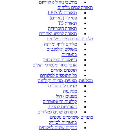
מחשבי ניהול אקווריום
תאורה למים מלוחים
תאורות לד LED
פסי לד (בארים)
תאורת T5
תאורה היברידית
תאורה לרפיוג ואחרות
מלח ותוספים למים מלוחים
מלחים לריף ומרינה
משולש ואלמנטים
בקטריות
נופוקס ותוספי פחמן
אנטי כלור ומנטרלי רעלים
תוספים אחרים
כל התוספים למלוחים
מסלעות, מצעים, מדיות וקולונות
מדיות לבקטריות
מסלעות
מצעים / חול
קולונות וריאקטורים
דקורציות למרינה
סופחים שונים למלוחים
מוצרים שימושיים נוספים
בקטריות לסייקל
דבקים שונים למלוחים