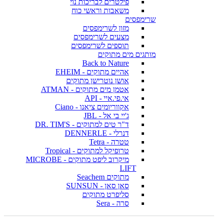
פילטרים לבריכות נוי
משאבות וראשי כוח
שרימפסים
מזון לשרימפסים
מצעים לשרימפסים
תוספים לשרימפסים
מותגים מים מתוקים
Back to Nature
אהיים מתוקים - EHEIM
אושן נוטרישן מתוקים
אטמן מים מתוקים - ATMAN
אי.פי.איי - API
אקווריומים ציאנו - Ciano
ג'יי בי אל - JBL
ד"ר טים למתוקים - DR. TIM'S
דנרלי - DENNERLE
טטרה - Tetra
טרופיקל למתוקים - Tropical
מיקרוב ליפט מתוקים - MICROBE
LIFT
מתוקים Seachem
סאן סאן - SUNSUN
סליפרט מתוקים
סרה - Sera