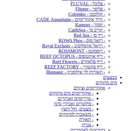
- פלובל - FLUVAL
- פליפר - Flipper
- קולומבו - Colombo
- קייד אקווריומים - CADE Aquariums
- קמור - Kamoer
- קריב סי - CaribSea
- רד סי - Red Sea
- רואה פוס - ROWA Phos
- רויאל אקסלוסיב - Royal Exclusiv
- רוסמונט - ROSSMONT
- ריף אוקטופוס - REEF OCTOPUS
- ריף פלאוורס - Reef Flowers
- ריף פקטורי - REEF FACTORY
- תאורות לד אילומגיק - Illumagic
מבצעים
מים מתוקים
אקווריומים וציודם
- אקווריומים מים מתוקים
- טרריומים ואביזרים
- פילטרים ואביזרי סינון
- מצעים, חול וחצץ
- משאבות למתוקים
- תאורה
- צנרת
דקורציות לאקווריום