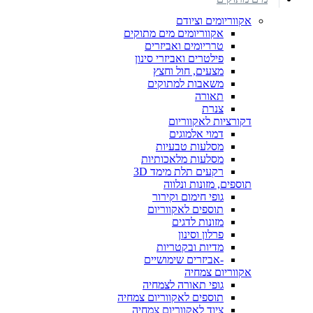
אקווריומים וציודם
אקווריומים מים מתוקים
טרריומים ואביזרים
פילטרים ואביזרי סינון
מצעים, חול וחצץ
משאבות למתוקים
תאורה
צנרת
דקורציות לאקווריום
דמוי אלמוגים
מסלעות טבעיות
מסלעות מלאכותיות
רקעים תלת מימד 3D
תוספים, מזונות ונלווה
גופי חימום וקירור
תוספים לאקווריום
מזונות לדגים
פרלון וסינון
מדיות ובקטריות
-אביזרים שימושיים
אקווריום צמחיה
גופי תאורה לצמחיה
תוספים לאקווריום צמחיה
ציוד לאקווריום צמחיה