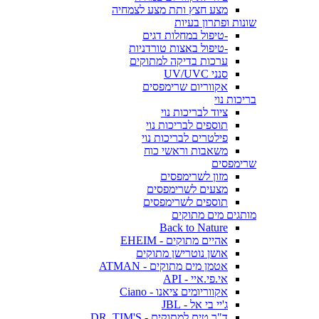
מצע חצץ ותת מצע לצמחיה
שונות ופתרון בעיות
-טיפול במחלות דגים
-טיפול באצות טורדניות
ערכות בדיקה למתוקים
סנני UV/UVC
אקווריום שרימפסים
בריכות נוי
ציוד לבריכות נוי
תוספים לבריכות נוי
פילטרים לבריכות נוי
משאבות וראשי כוח
שרימפסים
מזון לשרימפסים
מצעים לשרימפסים
תוספים לשרימפסים
מותגים מים מתוקים
Back to Nature
אהיים מתוקים - EHEIM
אושן נוטרישן מתוקים
אטמן מים מתוקים - ATMAN
אי.פי.איי - API
אקווריומים ציאנו - Ciano
ג'יי בי אל - JBL
ד"ר טים למתוקים - DR. TIM'S