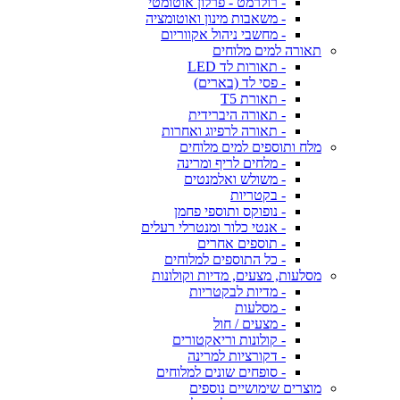
- רולרמט - פרלון אוטומטי
- משאבות מינון ואוטומציה
- מחשבי ניהול אקווריום
תאורה למים מלוחים
- תאורות לד LED
- פסי לד (בארים)
- תאורת T5
- תאורה היברידית
- תאורה לרפיוג ואחרות
מלח ותוספים למים מלוחים
- מלחים לריף ומרינה
- משולש ואלמנטים
- בקטריות
- נופוקס ותוספי פחמן
- אנטי כלור ומנטרלי רעלים
- תוספים אחרים
- כל התוספים למלוחים
מסלעות, מצעים, מדיות וקולונות
- מדיות לבקטריות
- מסלעות
- מצעים / חול
- קולונות וריאקטורים
- דקורציות למרינה
- סופחים שונים למלוחים
מוצרים שימושיים נוספים