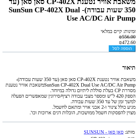
משאבת אוויר נטענת CP-402X סאן סאן (עד
350 שעות עבודה)- SunSun CP-402X Dual
Use AC/DC Air Pump
זמינות: קיים במלאי
₪556.00
₪472.60
הוספה לסל
תיאור
משאבת אוויר נטענת CP-402X סאן סאן (עד 350 שעות עבודה)-
SunSun CP-402X Dual Use AC/DC Air Pump
משאבת אוויר
נטענת
מסדרת
CP
בעלת סוללת
ליתיום גדולה
במיוחד.
הספק 420 ל"ש ומספר מ
צבי עבודה
רציף/סירוגין שמאפשרים הפעלה
למשך זמן של עד
350 שעות עבודה.
מגיע כולל צינור ו-2 אבני אויר ומתאם לחשמל.
מצוין להפסקות חשמל ממושכות, הובלות דגים ארוכות וכו'.
מותג:
סאן סאן - SUNSUN