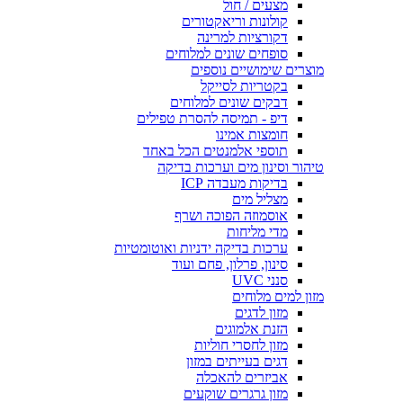
מצעים / חול
קולונות וריאקטורים
דקורציות למרינה
סופחים שונים למלוחים
מוצרים שימושיים נוספים
בקטריות לסייקל
דבקים שונים למלוחים
דיפ - תמיסה להסרת טפילים
חומצות אמינו
תוספי אלמנטים הכל באחד
טיהור וסינון מים וערכות בדיקה
בדיקות מעבדה ICP
מצליל מים
אוסמוזה הפוכה ושרף
מדי מליחות
ערכות בדיקה ידניות ואוטומטיות
סינון, פרלון, פחם ועוד
סנני UVC
מזון למים מלוחים
מזון לדגים
הזנת אלמוגים
מזון לחסרי חוליות
דגים בעייתים במזון
אביזרים להאכלה
מזון גרגרים שוקעים