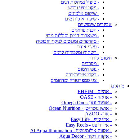
- טיפול במחלות דגים
- ניקוי מצע ורפש
- שיקום אלמוגים
- שיפור איכות מים
אביזרים שימושיים
- הכנת פראגים
- משאבות חמצן וסוללות גיבוי
- סקרפרים ומגנטים לניקוי הזכוכית
- פיצוי אידוי
- רשתות ומלכודות לדגים
חימום קירור
- מקררים
- גופי חימום
- בקרי טמפרטורה
- צגי טמפרטורה ומדחומים
מותגים
- אהיים - EHEIM
- אואזה - OASE
- אומגה וואן - Omega One
- אושן נוטרישן - Ocean Nutrition
- אזו - AZOO
- איזי לייף - Easy Life
- איזי ריפס - Easy Reefs
- אקווה אילומינשיין - AI Aqua Illumination
- אקווה דקור - Aqua Decor