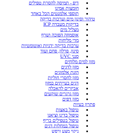
דיפ - תמיסה להסרת טפילים
חומצות אמינו
תוספי אלמנטים הכל באחד
טיהור וסינון מים וערכות בדיקה
בדיקות מעבדה ICP
מצליל מים
אוסמוזה הפוכה ושרף
מדי מליחות
ערכות בדיקה ידניות ואוטומטיות
סינון, פרלון, פחם ועוד
סנני UVC
מזון למים מלוחים
מזון לדגים
הזנת אלמוגים
מזון לחסרי חוליות
דגים בעייתים במזון
אביזרים להאכלה
מזון גרגרים שוקעים
מזון דפים
פתרון בעיות
טיפול באצות
טיפול בדינו וציאנו
טיפול בטפילים בריף
טיפול במחלות דגים
ניקוי מצע ורפש