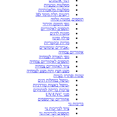
דמוי אלמוגים
מסלעות טבעיות
מסלעות מלאכותיות
רקעים תלת מימד 3D
תוספים, מזונות ונלווה
גופי חימום וקירור
תוספים לאקווריום
מזונות לדגים
פרלון וסינון
מדיות ובקטריות
-אביזרים שימושיים
אקווריום צמחיה
גופי תאורה לצמחיה
תוספים לאקווריום צמחיה
ציוד לאקווריום צמחיה
מצע חצץ ותת מצע לצמחיה
שונות ופתרון בעיות
-טיפול במחלות דגים
-טיפול באצות טורדניות
ערכות בדיקה למתוקים
סנני UV/UVC
אקווריום שרימפסים
בריכות נוי
ציוד לבריכות נוי
תוספים לבריכות נוי