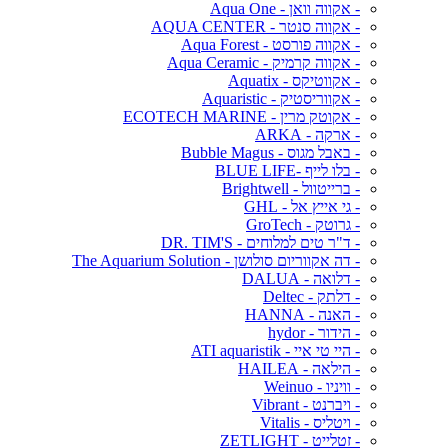
- אקווה וואן - Aqua One
- אקווה סנטר - AQUA CENTER
- אקווה פורסט - Aqua Forest
- אקווה קרמיק - Aqua Ceramic
- אקווטיקס - Aquatix
- אקווריסטיק - Aquaristic
- אקוטק מרין - ECOTECH MARINE
- ארקה - ARKA
- באבל מגוס - Bubble Magus
- בלו לייף -BLUE LIFE
- ברייטוול - Brightwell
- גי אייץ אל - GHL
- גרוטק - GroTech
- ד"ר טים למלוחים - DR. TIM'S
- דה אקווריום סולושן - The Aquarium Solution
- דלואה - DALUA
- דלתק - Deltec
- האנה - HANNA
- הידור - hydor
- היי טי איי - ATI aquaristik
- הילאה - HAILEA
- וויניו - Weinuo
- ויברנט - Vibrant
- ויטליס - Vitalis
- זטלייט - ZETLIGHT