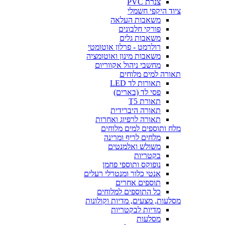
צנרת PVC
ציוד היקפי חשמלי
משאבות העלאה
פורקי חלבונים
משאבות גלים
רולרמט - פרלון אוטומטי
משאבות מינון ואוטומציה
מחשבי ניהול אקווריום
תאורה למים מלוחים
תאורות לד LED
פסי לד (בארים)
תאורת T5
תאורה היברידית
תאורה לרפיוג ואחרות
מלח ותוספים למים מלוחים
מלחים לריף ומרינה
משולש ואלמנטים
בקטריות
נופוקס ותוספי פחמן
אנטי כלור ומנטרלי רעלים
תוספים אחרים
כל התוספים למלוחים
מסלעות, מצעים, מדיות וקולונות
מדיות לבקטריות
מסלעות