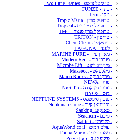
- טו ליטל פישס - Two Little Fishies
- טונז - TUNZE
- טקו - Teco
- טרופיק מרין - Tropic Marin
- טרופיקל למלוחים - Tropical
- טרופיקל מרין סנטר - TMC
- טריטון - TRITON
- כימיקלין - ChemiClean
- לגונה - LAGUNA
- מארין פיור - MARINE PURE
- מודרן ריף - Modern Reef
- מיקרוב ליפט - Microbe Lift
- מקספקט - Maxspect
- מרקו רוקס - Marco Rocks
- נווה - NEWA
- נורת' פין קנדה - Northfin
- ניוס - NYOS
- נפטון סיסטמס - NEPTUNE SYSTEMS
- נפטוניאן קיוב - Neptunian Cube
- סאנקינג -Sanking
- סיכם - Seachem
- סליפרט - Salifert
- עולם המים - AquaWorld.co.il
- פאונה מרין - Fauna Marin
- פוליפ לאב - Polyp Lab