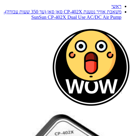
ראשי
משאבת אוויר נטענת CP-402X סאן סאן (עד 350 שעות עבודה)-
SunSun CP-402X Dual Use AC/DC Air Pump