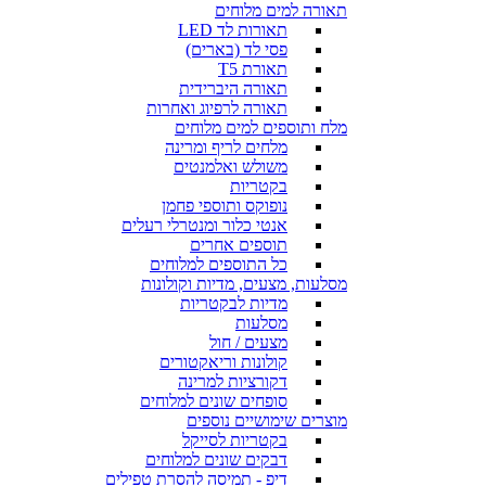
תאורה למים מלוחים
תאורות לד LED
פסי לד (בארים)
תאורת T5
תאורה היברידית
תאורה לרפיוג ואחרות
מלח ותוספים למים מלוחים
מלחים לריף ומרינה
משולש ואלמנטים
בקטריות
נופוקס ותוספי פחמן
אנטי כלור ומנטרלי רעלים
תוספים אחרים
כל התוספים למלוחים
מסלעות, מצעים, מדיות וקולונות
מדיות לבקטריות
מסלעות
מצעים / חול
קולונות וריאקטורים
דקורציות למרינה
סופחים שונים למלוחים
מוצרים שימושיים נוספים
בקטריות לסייקל
דבקים שונים למלוחים
דיפ - תמיסה להסרת טפילים