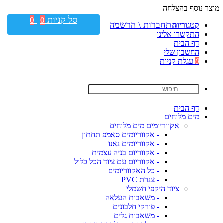
מוצר נוסף בהצלחה
סל קניות
0
0
התחברות \ הרשמה
קטגוריות
התקשרו אלינו
דף הבית
החשבון שלי
0
עגלת קניות
דף הבית
מים מלוחים
אקווריומים מים מלוחים
- אקווריומים סאמפ תחתון
- אקווריומים נאנו
- אקווריום בניה עצמית
- אקווריום עם ציוד הכל כלול
- כל האקווריומים
- צנרת PVC
ציוד היקפי חשמלי
- משאבות העלאה
- פורקי חלבונים
- משאבות גלים