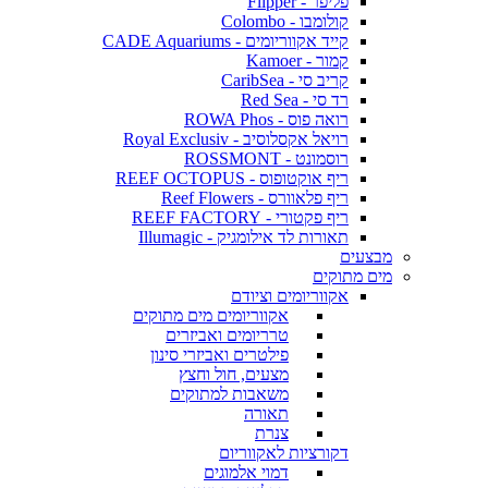
פליפר - Flipper
קולומבו - Colombo
קייד אקווריומים - CADE Aquariums
קמור - Kamoer
קריב סי - CaribSea
רד סי - Red Sea
רואה פוס - ROWA Phos
רויאל אקסלוסיב - Royal Exclusiv
רוסמונט - ROSSMONT
ריף אוקטופוס - REEF OCTOPUS
ריף פלאוורס - Reef Flowers
ריף פקטורי - REEF FACTORY
תאורות לד אילומגיק - Illumagic
מבצעים
מים מתוקים
אקווריומים וציודם
אקווריומים מים מתוקים
טרריומים ואביזרים
פילטרים ואביזרי סינון
מצעים, חול וחצץ
משאבות למתוקים
תאורה
צנרת
דקורציות לאקווריום
דמוי אלמוגים