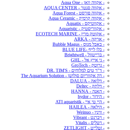
- אקווה וואן - Aqua One
- אקווה סנטר - AQUA CENTER
- אקווה פורסט - Aqua Forest
- אקווה קרמיק - Aqua Ceramic
- אקווטיקס - Aquatix
- אקווריסטיק - Aquaristic
- אקוטק מרין - ECOTECH MARINE
- ארקה - ARKA
- באבל מגוס - Bubble Magus
- בלו לייף -BLUE LIFE
- ברייטוול - Brightwell
- גי אייץ אל - GHL
- גרוטק - GroTech
- ד"ר טים למלוחים - DR. TIM'S
- דה אקווריום סולושן - The Aquarium Solution
- דלואה - DALUA
- דלתק - Deltec
- האנה - HANNA
- הידור - hydor
- היי טי איי - ATI aquaristik
- הילאה - HAILEA
- וויניו - Weinuo
- ויברנט - Vibrant
- ויטליס - Vitalis
- זטלייט - ZETLIGHT