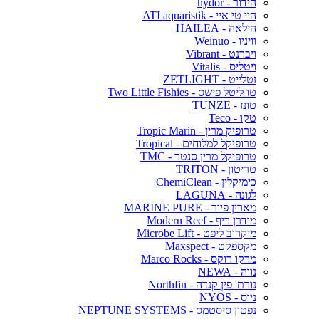
הידור - hydor
היי טי איי - ATI aquaristik
הילאה - HAILEA
וויניו - Weinuo
ויברנט - Vibrant
ויטליס - Vitalis
זטלייט - ZETLIGHT
טו ליטל פישס - Two Little Fishies
טונז - TUNZE
טקו - Teco
טרופיק מרין - Tropic Marin
טרופיקל למלוחים - Tropical
טרופיקל מרין סנטר - TMC
טריטון - TRITON
כימיקלין - ChemiClean
לגונה - LAGUNA
מארין פיור - MARINE PURE
מודרן ריף - Modern Reef
מיקרוב ליפט - Microbe Lift
מקספקט - Maxspect
מרקו רוקס - Marco Rocks
נווה - NEWA
נורת' פין קנדה - Northfin
ניוס - NYOS
נפטון סיסטמס - NEPTUNE SYSTEMS