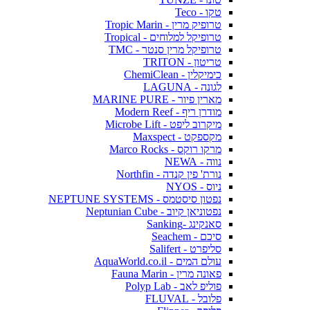
טקו - Teco
טרופיק מרין - Tropic Marin
טרופיקל למלוחים - Tropical
טרופיקל מרין סנטר - TMC
טריטון - TRITON
כימיקלין - ChemiClean
לגונה - LAGUNA
מארין פיור - MARINE PURE
מודרן ריף - Modern Reef
מיקרוב ליפט - Microbe Lift
מקספקט - Maxspect
מרקו רוקס - Marco Rocks
נווה - NEWA
נורת' פין קנדה - Northfin
ניוס - NYOS
נפטון סיסטמס - NEPTUNE SYSTEMS
נפטוניאן קיוב - Neptunian Cube
סאנקינג -Sanking
סיכם - Seachem
סליפרט - Salifert
עולם המים - AquaWorld.co.il
פאונה מרין - Fauna Marin
פוליפ לאב - Polyp Lab
פלובל - FLUVAL