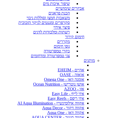
שיפור איכות מים
אביזרים שימושיים
הכנת פראגים
משאבות חמצן וסוללות גיבוי
סקרפרים ומגנטים לניקוי הזכוכית
פיצוי אידוי
רשתות ומלכודות לדגים
חימום קירור
מקררים
גופי חימום
בקרי טמפרטורה
צגי טמפרטורה ומדחומים
מותגים
אהיים - EHEIM
אואזה - OASE
אומגה וואן - Omega One
אושן נוטרישן - Ocean Nutrition
אזו - AZOO
איזי לייף - Easy Life
איזי ריפס - Easy Reefs
אקווה אילומינשיין - AI Aqua Illumination
אקווה דקור - Aqua Decor
אקווה וואן - Aqua One
אקווה סנטר - AQUA CENTER