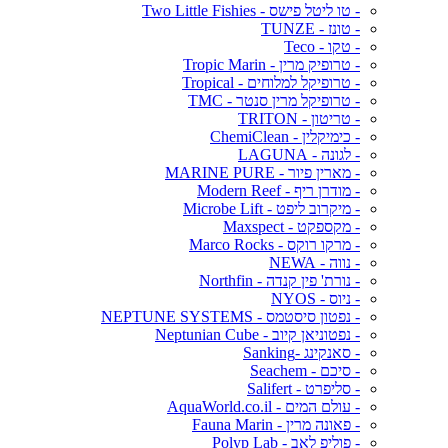
- טו ליטל פישס - Two Little Fishies
- טונז - TUNZE
- טקו - Teco
- טרופיק מרין - Tropic Marin
- טרופיקל למלוחים - Tropical
- טרופיקל מרין סנטר - TMC
- טריטון - TRITON
- כימיקלין - ChemiClean
- לגונה - LAGUNA
- מארין פיור - MARINE PURE
- מודרן ריף - Modern Reef
- מיקרוב ליפט - Microbe Lift
- מקספקט - Maxspect
- מרקו רוקס - Marco Rocks
- נווה - NEWA
- נורת' פין קנדה - Northfin
- ניוס - NYOS
- נפטון סיסטמס - NEPTUNE SYSTEMS
- נפטוניאן קיוב - Neptunian Cube
- סאנקינג -Sanking
- סיכם - Seachem
- סליפרט - Salifert
- עולם המים - AquaWorld.co.il
- פאונה מרין - Fauna Marin
- פוליפ לאב - Polyp Lab