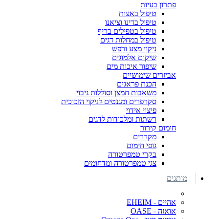
פתרון בעיות
טיפול באצות
טיפול בדינו וציאנו
טיפול בטפילים בריף
טיפול במחלות דגים
ניקוי מצע ורפש
שיקום אלמוגים
שיפור איכות מים
אביזרים שימושיים
הכנת פראגים
משאבות חמצן וסוללות גיבוי
סקרפרים ומגנטים לניקוי הזכוכית
פיצוי אידוי
רשתות ומלכודות לדגים
חימום קירור
מקררים
גופי חימום
בקרי טמפרטורה
צגי טמפרטורה ומדחומים
מותגים
אהיים - EHEIM
אואזה - OASE