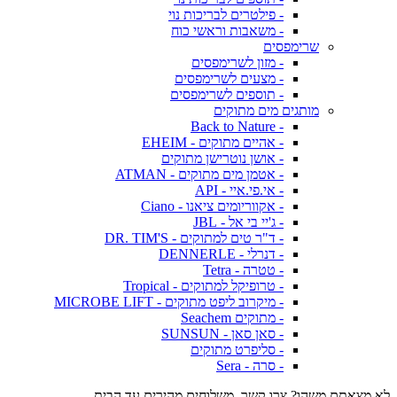
- פילטרים לבריכות נוי
- משאבות וראשי כוח
שרימפסים
- מזון לשרימפסים
- מצעים לשרימפסים
- תוספים לשרימפסים
מותגים מים מתוקים
- Back to Nature
- אהיים מתוקים - EHEIM
- אושן נוטרישן מתוקים
- אטמן מים מתוקים - ATMAN
- אי.פי.איי - API
- אקווריומים ציאנו - Ciano
- ג'יי בי אל - JBL
- ד"ר טים למתוקים - DR. TIM'S
- דנרלי - DENNERLE
- טטרה - Tetra
- טרופיקל למתוקים - Tropical
- מיקרוב ליפט מתוקים - MICROBE LIFT
- מתוקים Seachem
- סאן סאן - SUNSUN
- סליפרט מתוקים
- סרה - Sera
לא מצאתם משהו? צרו קשר. משלוחים מהירים עד הבית