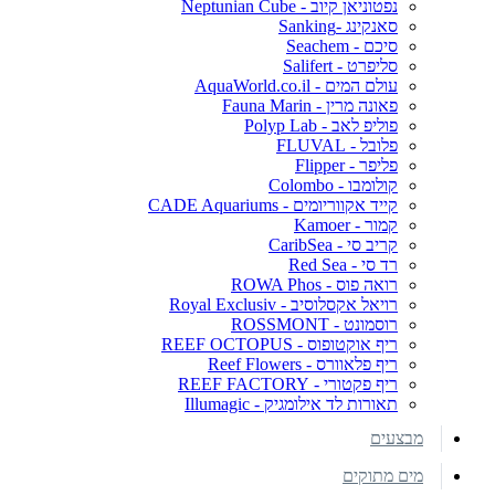
נפטוניאן קיוב - Neptunian Cube
סאנקינג -Sanking
סיכם - Seachem
סליפרט - Salifert
עולם המים - AquaWorld.co.il
פאונה מרין - Fauna Marin
פוליפ לאב - Polyp Lab
פלובל - FLUVAL
פליפר - Flipper
קולומבו - Colombo
קייד אקווריומים - CADE Aquariums
קמור - Kamoer
קריב סי - CaribSea
רד סי - Red Sea
רואה פוס - ROWA Phos
רויאל אקסלוסיב - Royal Exclusiv
רוסמונט - ROSSMONT
ריף אוקטופוס - REEF OCTOPUS
ריף פלאוורס - Reef Flowers
ריף פקטורי - REEF FACTORY
תאורות לד אילומגיק - Illumagic
מבצעים
מים מתוקים