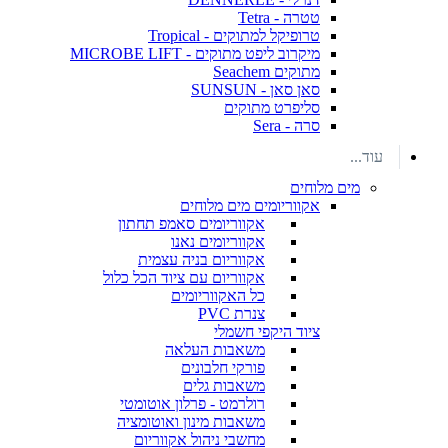
טטרה - Tetra
טרופיקל למתוקים - Tropical
מיקרוב ליפט מתוקים - MICROBE LIFT
מתוקים Seachem
סאן סאן - SUNSUN
סליפרט מתוקים
סרה - Sera
עוד...
מים מלוחים
אקווריומים מים מלוחים
אקווריומים סאמפ תחתון
אקווריומים נאנו
אקווריום בניה עצמית
אקווריום עם ציוד הכל כלול
כל האקווריומים
צנרת PVC
ציוד היקפי חשמלי
משאבות העלאה
פורקי חלבונים
משאבות גלים
רולרמט - פרלון אוטומטי
משאבות מינון ואוטומציה
מחשבי ניהול אקווריום