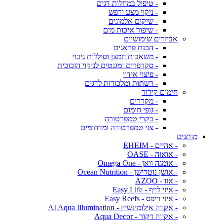
- טיפול במחלות דגים
- ניקוי מצע ורפש
- שיקום אלמוגים
- שיפור איכות מים
אביזרים שימושיים
- הכנת פראגים
- משאבות חמצן וסוללות גיבוי
- סקרפרים ומגנטים לניקוי הזכוכית
- פיצוי אידוי
- רשתות ומלכודות לדגים
חימום קירור
- מקררים
- גופי חימום
- בקרי טמפרטורה
- צגי טמפרטורה ומדחומים
מותגים
- אהיים - EHEIM
- אואזה - OASE
- אומגה וואן - Omega One
- אושן נוטרישן - Ocean Nutrition
- אזו - AZOO
- איזי לייף - Easy Life
- איזי ריפס - Easy Reefs
- אקווה אילומינשיין - AI Aqua Illumination
- אקווה דקור - Aqua Decor