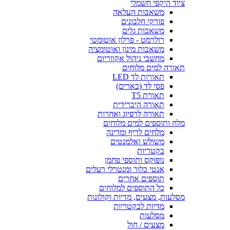
ציוד היקפי חשמלי
משאבות העלאה
פורקי חלבונים
משאבות גלים
רולרמט - פרלון אוטומטי
משאבות מינון ואוטומציה
מחשבי ניהול אקווריום
תאורה למים מלוחים
תאורות לד LED
פסי לד (בארים)
תאורת T5
תאורה היברידית
תאורה לרפיוג ואחרות
מלח ותוספים למים מלוחים
מלחים לריף ומרינה
משולש ואלמנטים
בקטריות
נופוקס ותוספי פחמן
אנטי כלור ומנטרלי רעלים
תוספים אחרים
כל התוספים למלוחים
מסלעות, מצעים, מדיות וקולונות
מדיות לבקטריות
מסלעות
מצעים / חול