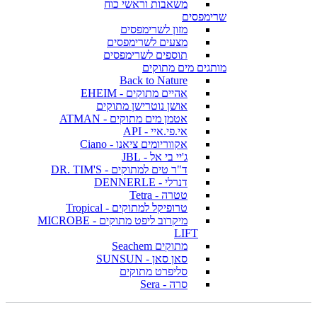
משאבות וראשי כוח
שרימפסים
מזון לשרימפסים
מצעים לשרימפסים
תוספים לשרימפסים
מותגים מים מתוקים
Back to Nature
אהיים מתוקים - EHEIM
אושן נוטרישן מתוקים
אטמן מים מתוקים - ATMAN
אי.פי.איי - API
אקווריומים ציאנו - Ciano
ג'יי בי אל - JBL
ד"ר טים למתוקים - DR. TIM'S
דנרלי - DENNERLE
טטרה - Tetra
טרופיקל למתוקים - Tropical
מיקרוב ליפט מתוקים - MICROBE
LIFT
מתוקים Seachem
סאן סאן - SUNSUN
סליפרט מתוקים
סרה - Sera