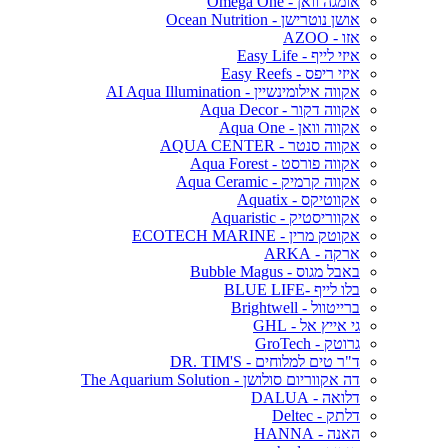
אומגה וואן - Omega One
אושן נוטרישן - Ocean Nutrition
אזו - AZOO
איזי לייף - Easy Life
איזי ריפס - Easy Reefs
אקווה אילומינשיין - AI Aqua Illumination
אקווה דקור - Aqua Decor
אקווה וואן - Aqua One
אקווה סנטר - AQUA CENTER
אקווה פורסט - Aqua Forest
אקווה קרמיק - Aqua Ceramic
אקווטיקס - Aquatix
אקווריסטיק - Aquaristic
אקוטק מרין - ECOTECH MARINE
ארקה - ARKA
באבל מגוס - Bubble Magus
בלו לייף -BLUE LIFE
ברייטוול - Brightwell
גי אייץ אל - GHL
גרוטק - GroTech
ד"ר טים למלוחים - DR. TIM'S
דה אקווריום סולושן - The Aquarium Solution
דלואה - DALUA
דלתק - Deltec
האנה - HANNA