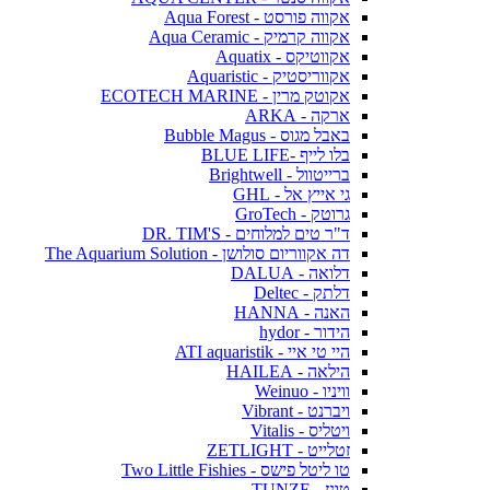
אקווה פורסט - Aqua Forest
אקווה קרמיק - Aqua Ceramic
אקווטיקס - Aquatix
אקווריסטיק - Aquaristic
אקוטק מרין - ECOTECH MARINE
ארקה - ARKA
באבל מגוס - Bubble Magus
בלו לייף -BLUE LIFE
ברייטוול - Brightwell
גי אייץ אל - GHL
גרוטק - GroTech
ד"ר טים למלוחים - DR. TIM'S
דה אקווריום סולושן - The Aquarium Solution
דלואה - DALUA
דלתק - Deltec
האנה - HANNA
הידור - hydor
היי טי איי - ATI aquaristik
הילאה - HAILEA
וויניו - Weinuo
ויברנט - Vibrant
ויטליס - Vitalis
זטלייט - ZETLIGHT
טו ליטל פישס - Two Little Fishies
טונז - TUNZE