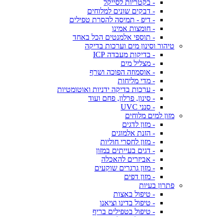
- בקטריות לסייקל
- דבקים שונים למלוחים
- דיפ - תמיסה להסרת טפילים
- חומצות אמינו
- תוספי אלמנטים הכל באחד
טיהור וסינון מים וערכות בדיקה
- בדיקות מעבדה ICP
- מצליל מים
- אוסמוזה הפוכה ושרף
- מדי מליחות
- ערכות בדיקה ידניות ואוטומטיות
- סינון, פרלון, פחם ועוד
- סנני UVC
מזון למים מלוחים
- מזון לדגים
- הזנת אלמוגים
- מזון לחסרי חוליות
- דגים בעייתים במזון
- אביזרים להאכלה
- מזון גרגרים שוקעים
- מזון דפים
פתרון בעיות
- טיפול באצות
- טיפול בדינו וציאנו
- טיפול בטפילים בריף