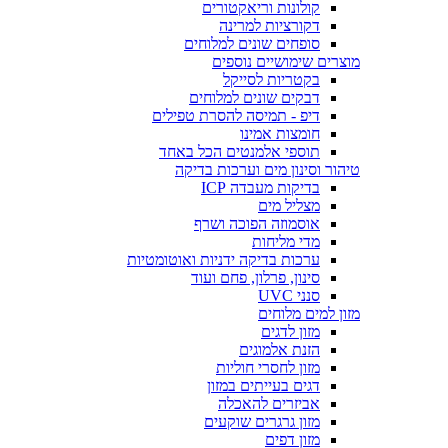
קולונות וריאקטורים
דקורציות למרינה
סופחים שונים למלוחים
מוצרים שימושיים נוספים
בקטריות לסייקל
דבקים שונים למלוחים
דיפ - תמיסה להסרת טפילים
חומצות אמינו
תוספי אלמנטים הכל באחד
טיהור וסינון מים וערכות בדיקה
בדיקות מעבדה ICP
מצליל מים
אוסמוזה הפוכה ושרף
מדי מליחות
ערכות בדיקה ידניות ואוטומטיות
סינון, פרלון, פחם ועוד
סנני UVC
מזון למים מלוחים
מזון לדגים
הזנת אלמוגים
מזון לחסרי חוליות
דגים בעייתים במזון
אביזרים להאכלה
מזון גרגרים שוקעים
מזון דפים