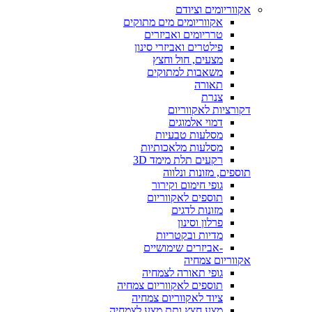
אקווריומים וציודם
אקווריומים מים מתוקים
טרריומים ואביזרים
פילטרים ואביזרי סינון
מצעים, חול וחצץ
משאבות למתוקים
תאורה
צנרת
דקורציות לאקווריום
דמוי אלמוגים
מסלעות טבעיות
מסלעות מלאכותיות
רקעים תלת מימד 3D
תוספים, מזונות ונלווה
גופי חימום וקירור
תוספים לאקווריום
מזונות לדגים
פרלון וסינון
מדיות ובקטריות
-אביזרים שימושיים
אקווריום צמחיה
גופי תאורה לצמחיה
תוספים לאקווריום צמחיה
ציוד לאקווריום צמחיה
מצע חצץ ותת מצע לצמחיה