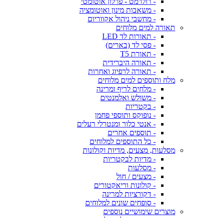
- רולרמט - פרלון אוטומטי
- משאבות מינון ואוטומציה
- מחשבי ניהול אקווריום
תאורה למים מלוחים
- תאורות לד LED
- פסי לד (בארים)
- תאורת T5
- תאורה היברידית
- תאורה לרפיוג ואחרות
מלח ותוספים למים מלוחים
- מלחים לריף ומרינה
- משולש ואלמנטים
- בקטריות
- נופוקס ותוספי פחמן
- אנטי כלור ומנטרלי רעלים
- תוספים אחרים
- כל התוספים למלוחים
מסלעות, מצעים, מדיות וקולונות
- מדיות לבקטריות
- מסלעות
- מצעים / חול
- קולונות וריאקטורים
- דקורציות למרינה
- סופחים שונים למלוחים
מוצרים שימושיים נוספים