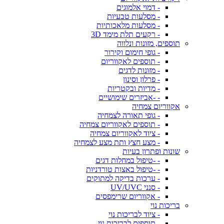
- דמוי אלמוגים
- מסלעות טבעיות
- מסלעות מלאכותיות
- רקעים תלת מימד 3D
תוספים, מזונות ונלווה
- גופי חימום וקירור
- תוספים לאקווריום
- מזונות לדגים
- פרלון וסינון
- מדיות ובקטריות
- -אביזרים שימושיים
אקווריום צמחיה
- גופי תאורה לצמחיה
- תוספים לאקווריום צמחיה
- ציוד לאקווריום צמחיה
- מצע חצץ ותת מצע לצמחיה
שונות ופתרון בעיות
- -טיפול במחלות דגים
- -טיפול באצות טורדניות
- ערכות בדיקה למתוקים
- סנני UV/UVC
- אקווריום שרימפסים
בריכות נוי
- ציוד לבריכות נוי
- תוספים לבריכות נוי