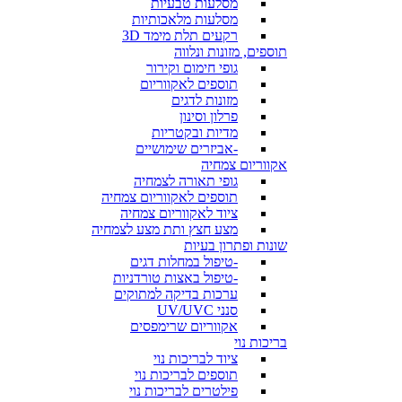
מסלעות טבעיות
מסלעות מלאכותיות
רקעים תלת מימד 3D
תוספים, מזונות ונלווה
גופי חימום וקירור
תוספים לאקווריום
מזונות לדגים
פרלון וסינון
מדיות ובקטריות
-אביזרים שימושיים
אקווריום צמחיה
גופי תאורה לצמחיה
תוספים לאקווריום צמחיה
ציוד לאקווריום צמחיה
מצע חצץ ותת מצע לצמחיה
שונות ופתרון בעיות
-טיפול במחלות דגים
-טיפול באצות טורדניות
ערכות בדיקה למתוקים
סנני UV/UVC
אקווריום שרימפסים
בריכות נוי
ציוד לבריכות נוי
תוספים לבריכות נוי
פילטרים לבריכות נוי