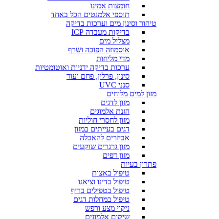
חומצות אמינו
תוספי אלמנטים הכל באחד
טיהור וסינון מים וערכות בדיקה
בדיקות מעבדה ICP
מצליל מים
אוסמוזה הפוכה ושרף
מדי מליחות
ערכות בדיקה ידניות ואוטומטיות
סינון, פרלון, פחם ועוד
סנני UVC
מזון למים מלוחים
מזון לדגים
הזנת אלמוגים
מזון לחסרי חוליות
דגים בעייתים במזון
אביזרים להאכלה
מזון גרגרים שוקעים
מזון דפים
פתרון בעיות
טיפול באצות
טיפול בדינו וציאנו
טיפול בטפילים בריף
טיפול במחלות דגים
ניקוי מצע ורפש
שיקום אלמוגים