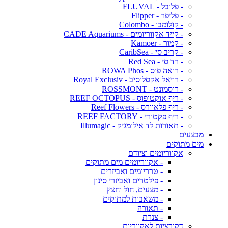
- פלובל - FLUVAL
- פליפר - Flipper
- קולומבו - Colombo
- קייד אקווריומים - CADE Aquariums
- קמור - Kamoer
- קריב סי - CaribSea
- רד סי - Red Sea
- רואה פוס - ROWA Phos
- רויאל אקסלוסיב - Royal Exclusiv
- רוסמונט - ROSSMONT
- ריף אוקטופוס - REEF OCTOPUS
- ריף פלאוורס - Reef Flowers
- ריף פקטורי - REEF FACTORY
- תאורות לד אילומגיק - Illumagic
מבצעים
מים מתוקים
אקווריומים וציודם
- אקווריומים מים מתוקים
- טרריומים ואביזרים
- פילטרים ואביזרי סינון
- מצעים, חול וחצץ
- משאבות למתוקים
- תאורה
- צנרת
דקורציות לאקווריום