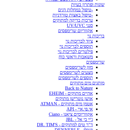
שונות ופתרון בעיות
-טיפול במחלות דגים
-טיפול באצות טורדניות
ערכות בדיקה למתוקים
סנני UV/UVC
אקווריום שרימפסים
בריכות נוי
ציוד לבריכות נוי
תוספים לבריכות נוי
פילטרים לבריכות נוי
משאבות וראשי כוח
שרימפסים
מזון לשרימפסים
מצעים לשרימפסים
תוספים לשרימפסים
מותגים מים מתוקים
Back to Nature
אהיים מתוקים - EHEIM
אושן נוטרישן מתוקים
אטמן מים מתוקים - ATMAN
אי.פי.איי - API
אקווריומים ציאנו - Ciano
ג'יי בי אל - JBL
ד"ר טים למתוקים - DR. TIM'S
דנרלי - DENNERLE