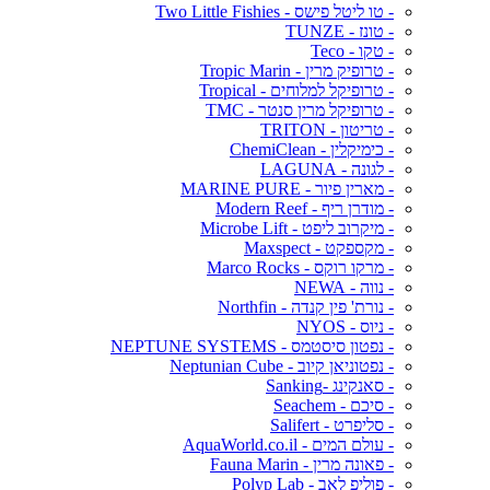
- טו ליטל פישס - Two Little Fishies
- טונז - TUNZE
- טקו - Teco
- טרופיק מרין - Tropic Marin
- טרופיקל למלוחים - Tropical
- טרופיקל מרין סנטר - TMC
- טריטון - TRITON
- כימיקלין - ChemiClean
- לגונה - LAGUNA
- מארין פיור - MARINE PURE
- מודרן ריף - Modern Reef
- מיקרוב ליפט - Microbe Lift
- מקספקט - Maxspect
- מרקו רוקס - Marco Rocks
- נווה - NEWA
- נורת' פין קנדה - Northfin
- ניוס - NYOS
- נפטון סיסטמס - NEPTUNE SYSTEMS
- נפטוניאן קיוב - Neptunian Cube
- סאנקינג -Sanking
- סיכם - Seachem
- סליפרט - Salifert
- עולם המים - AquaWorld.co.il
- פאונה מרין - Fauna Marin
- פוליפ לאב - Polyp Lab