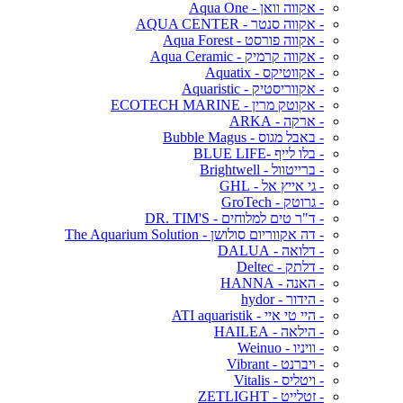
- אקווה וואן - Aqua One
- אקווה סנטר - AQUA CENTER
- אקווה פורסט - Aqua Forest
- אקווה קרמיק - Aqua Ceramic
- אקווטיקס - Aquatix
- אקווריסטיק - Aquaristic
- אקוטק מרין - ECOTECH MARINE
- ארקה - ARKA
- באבל מגוס - Bubble Magus
- בלו לייף -BLUE LIFE
- ברייטוול - Brightwell
- גי אייץ אל - GHL
- גרוטק - GroTech
- ד"ר טים למלוחים - DR. TIM'S
- דה אקווריום סולושן - The Aquarium Solution
- דלואה - DALUA
- דלתק - Deltec
- האנה - HANNA
- הידור - hydor
- היי טי איי - ATI aquaristik
- הילאה - HAILEA
- וויניו - Weinuo
- ויברנט - Vibrant
- ויטליס - Vitalis
- זטלייט - ZETLIGHT