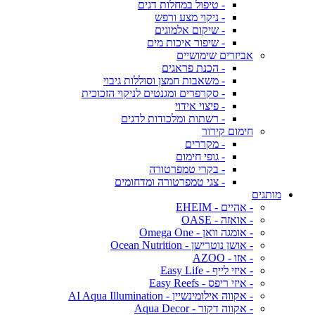
- טיפול במחלות דגים
- ניקוי מצע ורפש
- שיקום אלמוגים
- שיפור איכות מים
אביזרים שימושיים
- הכנת פראגים
- משאבות חמצן וסוללות גיבוי
- סקרפרים ומגנטים לניקוי הזכוכית
- פיצוי אידוי
- רשתות ומלכודות לדגים
חימום קירור
- מקררים
- גופי חימום
- בקרי טמפרטורה
- צגי טמפרטורה ומדחומים
מותגים
- אהיים - EHEIM
- אואזה - OASE
- אומגה וואן - Omega One
- אושן נוטרישן - Ocean Nutrition
- אזו - AZOO
- איזי לייף - Easy Life
- איזי ריפס - Easy Reefs
- אקווה אילומינשיין - AI Aqua Illumination
- אקווה דקור - Aqua Decor