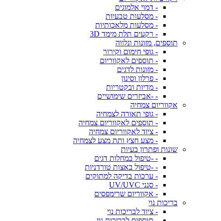
- דמוי אלמוגים
- מסלעות טבעיות
- מסלעות מלאכותיות
- רקעים תלת מימד 3D
תוספים, מזונות ונלווה
- גופי חימום וקירור
- תוספים לאקווריום
- מזונות לדגים
- פרלון וסינון
- מדיות ובקטריות
- -אביזרים שימושיים
אקווריום צמחיה
- גופי תאורה לצמחיה
- תוספים לאקווריום צמחיה
- ציוד לאקווריום צמחיה
- מצע חצץ ותת מצע לצמחיה
שונות ופתרון בעיות
- -טיפול במחלות דגים
- -טיפול באצות טורדניות
- ערכות בדיקה למתוקים
- סנני UV/UVC
- אקווריום שרימפסים
בריכות נוי
- ציוד לבריכות נוי
- תוספים לבריכות נוי