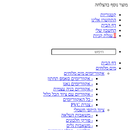
מוצר נוסף בהצלחה
קטגוריות
התקשרו אלינו
דף הבית
החשבון שלי
0
עגלת קניות
דף הבית
מים מלוחים
אקווריומים מים מלוחים
- אקווריומים סאמפ תחתון
- אקווריומים נאנו
- אקווריום בניה עצמית
- אקווריום עם ציוד הכל כלול
- כל האקווריומים
- צנרת PVC
ציוד היקפי חשמלי
- משאבות העלאה
- פורקי חלבונים
- משאבות גלים