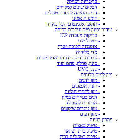
- בקטריות לסייקל
- דבקים שונים למלוחים
- דיפ - תמיסה להסרת טפילים
- חומצות אמינו
- תוספי אלמנטים הכל באחד
טיהור וסינון מים וערכות בדיקה
- בדיקות מעבדה ICP
- מצליל מים
- אוסמוזה הפוכה ושרף
- מדי מליחות
- ערכות בדיקה ידניות ואוטומטיות
- סינון, פרלון, פחם ועוד
- סנני UVC
מזון למים מלוחים
- מזון לדגים
- הזנת אלמוגים
- מזון לחסרי חוליות
- דגים בעייתים במזון
- אביזרים להאכלה
- מזון גרגרים שוקעים
- מזון דפים
פתרון בעיות
- טיפול באצות
- טיפול בדינו וציאנו
- טיפול בטפילים בריף