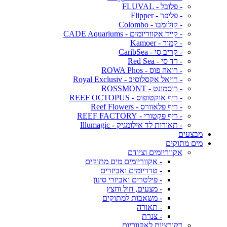
- פלובל - FLUVAL
- פליפר - Flipper
- קולומבו - Colombo
- קייד אקווריומים - CADE Aquariums
- קמור - Kamoer
- קריב סי - CaribSea
- רד סי - Red Sea
- רואה פוס - ROWA Phos
- רויאל אקסלוסיב - Royal Exclusiv
- רוסמונט - ROSSMONT
- ריף אוקטופוס - REEF OCTOPUS
- ריף פלאוורס - Reef Flowers
- ריף פקטורי - REEF FACTORY
- תאורות לד אילומגיק - Illumagic
מבצעים
מים מתוקים
אקווריומים וציודם
- אקווריומים מים מתוקים
- טרריומים ואביזרים
- פילטרים ואביזרי סינון
- מצעים, חול וחצץ
- משאבות למתוקים
- תאורה
- צנרת
דקורציות לאקווריום