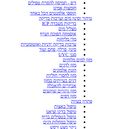
דיפ - תמיסה להסרת טפילים
חומצות אמינו
תוספי אלמנטים הכל באחד
טיהור וסינון מים וערכות בדיקה
בדיקות מעבדה ICP
מצליל מים
אוסמוזה הפוכה ושרף
מדי מליחות
ערכות בדיקה ידניות ואוטומטיות
סינון, פרלון, פחם ועוד
סנני UVC
מזון למים מלוחים
מזון לדגים
הזנת אלמוגים
מזון לחסרי חוליות
דגים בעייתים במזון
אביזרים להאכלה
מזון גרגרים שוקעים
מזון דפים
פתרון בעיות
טיפול באצות
טיפול בדינו וציאנו
טיפול בטפילים בריף
טיפול במחלות דגים
ניקוי מצע ורפש