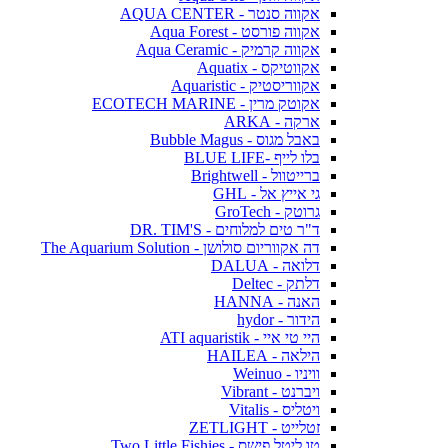
אקווה סנטר - AQUA CENTER
אקווה פורסט - Aqua Forest
אקווה קרמיק - Aqua Ceramic
אקווטיקס - Aquatix
אקווריסטיק - Aquaristic
אקוטק מרין - ECOTECH MARINE
ארקה - ARKA
באבל מגוס - Bubble Magus
בלו לייף -BLUE LIFE
ברייטוול - Brightwell
גי אייץ אל - GHL
גרוטק - GroTech
ד"ר טים למלוחים - DR. TIM'S
דה אקווריום סולושן - The Aquarium Solution
דלואה - DALUA
דלתק - Deltec
האנה - HANNA
הידור - hydor
היי טי איי - ATI aquaristik
הילאה - HAILEA
וויניו - Weinuo
ויברנט - Vibrant
ויטליס - Vitalis
זטלייט - ZETLIGHT
טו ליטל פישס - Two Little Fishies