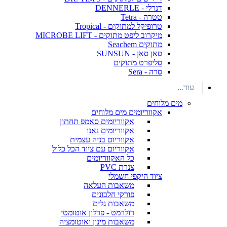
דנרלי - DENNERLE
טטרה - Tetra
טרופיקל למתוקים - Tropical
מיקרוב ליפט מתוקים - MICROBE LIFT
מתוקים Seachem
סאן סאן - SUNSUN
סליפרט מתוקים
סרה - Sera
עוד...
מים מלוחים
אקווריומים מים מלוחים
אקווריומים סאמפ תחתון
אקווריומים נאנו
אקווריום בניה עצמית
אקווריום עם ציוד הכל כלול
כל האקווריומים
צנרת PVC
ציוד היקפי חשמלי
משאבות העלאה
פורקי חלבונים
משאבות גלים
רולרמט - פרלון אוטומטי
משאבות מינון ואוטומציה