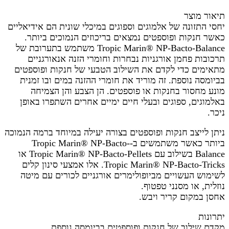
תיאור מוצר
יחסי התזונה של אלמוגים וספוגים במיכלי שונית הם אידיאליים
כאשר חנקות ופוספטים נמצאים בריכוזים הנמוכים ביותר.
Tropic Marin® NP-Bacto-Balance משתמש בתערובת של
תרכובות פחמן אורגניות נבחרות וחומרי הזנה אנאורגניים
מתאימים כדי לקדם את השילוב הטבעי של חנקות ופוספטים
בביומסה נוספת. זה מוריד את חומרי ההזנה במים ובו זמנית
מונע מחסור בחנקות או פוספטים. הן הצבע והן הצמיחה
באלמוגים, ספוגים ובעלי חיים ימיים אחרים השתפרו באופן
ניכר.
ניתן לייצב חנקות ופוספטים בצורה יעילה במיוחד ברמה הנמוכה
ביותר כאשר משתמשים ב-Tropic Marin® NP-Bacto-
Balance בשילוב עם Tropic Marin® NP-Bacto-Pellets או
Tropic Marin® NP-Bacto-Tricks. אלו אמצעי סינון קלים
לשימוש העשויים מביופולימרים אורגניים לכורים עם מיטה
נוזלית, או מסנני טפטוף.
אחסן במקום קריר ויבש.
יתרונות
מקדם שילוב של חנקות ופוספטים בביומסה נוספת