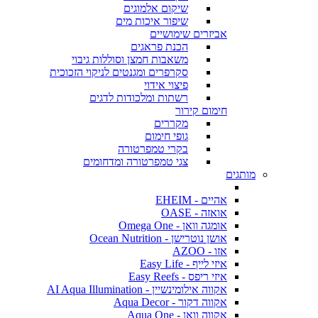
שיקום אלמוגים
שיפור איכות מים
אביזרים שימושיים
הכנת פראגים
משאבות חמצן וסוללות גיבוי
סקרפרים ומגנטים לניקוי הזכוכית
פיצוי אידוי
רשתות ומלכודות לדגים
חימום קירור
מקררים
גופי חימום
בקרי טמפרטורה
צגי טמפרטורה ומדחומים
מותגים
אהיים - EHEIM
אואזה - OASE
אומגה וואן - Omega One
אושן נוטרישן - Ocean Nutrition
אזו - AZOO
איזי לייף - Easy Life
איזי ריפס - Easy Reefs
אקווה אילומינשיין - AI Aqua Illumination
אקווה דקור - Aqua Decor
אקווה וואן - Aqua One