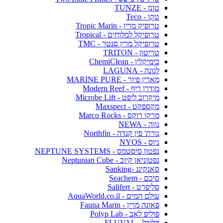
טונז - TUNZE
טקו - Teco
טרופיק מרין - Tropic Marin
טרופיקל למלוחים - Tropical
טרופיקל מרין סנטר - TMC
טריטון - TRITON
כימיקלין - ChemiClean
לגונה - LAGUNA
מארין פיור - MARINE PURE
מודרן ריף - Modern Reef
מיקרוב ליפט - Microbe Lift
מקספקט - Maxspect
מרקו רוקס - Marco Rocks
נווה - NEWA
נורת' פין קנדה - Northfin
ניוס - NYOS
נפטון סיסטמס - NEPTUNE SYSTEMS
נפטוניאן קיוב - Neptunian Cube
סאנקינג -Sanking
סיכם - Seachem
סליפרט - Salifert
עולם המים - AquaWorld.co.il
פאונה מרין - Fauna Marin
פוליפ לאב - Polyp Lab
פלובל - FLUVAL