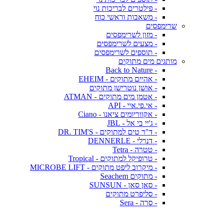
- פילטרים לבריכות נוי
- משאבות וראשי כוח
שרימפסים
- מזון לשרימפסים
- מצעים לשרימפסים
- תוספים לשרימפסים
מותגים מים מתוקים
- Back to Nature
- אהיים מתוקים - EHEIM
- אושן נוטרישן מתוקים
- אטמן מים מתוקים - ATMAN
- אי.פי.איי - API
- אקווריומים ציאנו - Ciano
- ג'יי בי אל - JBL
- ד"ר טים למתוקים - DR. TIM'S
- דנרלי - DENNERLE
- טטרה - Tetra
- טרופיקל למתוקים - Tropical
- מיקרוב ליפט מתוקים - MICROBE LIFT
- מתוקים Seachem
- סאן סאן - SUNSUN
- סליפרט מתוקים
- סרה - Sera