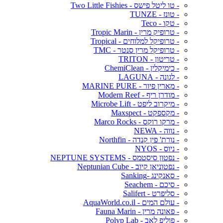
- טו ליטל פישס - Two Little Fishies
- טונז - TUNZE
- טקו - Teco
- טרופיק מרין - Tropic Marin
- טרופיקל למלוחים - Tropical
- טרופיקל מרין סנטר - TMC
- טריטון - TRITON
- כימיקלין - ChemiClean
- לגונה - LAGUNA
- מארין פיור - MARINE PURE
- מודרן ריף - Modern Reef
- מיקרוב ליפט - Microbe Lift
- מקספקט - Maxspect
- מרקו רוקס - Marco Rocks
- נווה - NEWA
- נורת' פין קנדה - Northfin
- ניוס - NYOS
- נפטון סיסטמס - NEPTUNE SYSTEMS
- נפטוניאן קיוב - Neptunian Cube
- סאנקינג -Sanking
- סיכם - Seachem
- סליפרט - Salifert
- עולם המים - AquaWorld.co.il
- פאונה מרין - Fauna Marin
- פוליפ לאב - Polyp Lab