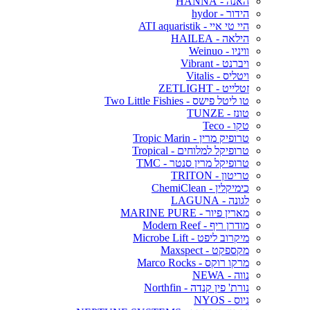
האנה - HANNA
הידור - hydor
היי טי איי - ATI aquaristik
הילאה - HAILEA
וויניו - Weinuo
ויברנט - Vibrant
ויטליס - Vitalis
זטלייט - ZETLIGHT
טו ליטל פישס - Two Little Fishies
טונז - TUNZE
טקו - Teco
טרופיק מרין - Tropic Marin
טרופיקל למלוחים - Tropical
טרופיקל מרין סנטר - TMC
טריטון - TRITON
כימיקלין - ChemiClean
לגונה - LAGUNA
מארין פיור - MARINE PURE
מודרן ריף - Modern Reef
מיקרוב ליפט - Microbe Lift
מקספקט - Maxspect
מרקו רוקס - Marco Rocks
נווה - NEWA
נורת' פין קנדה - Northfin
ניוס - NYOS