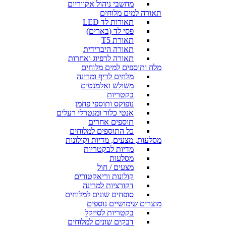
מחשבי ניהול אקווריום
תאורה למים מלוחים
תאורות לד LED
פסי לד (בארים)
תאורת T5
תאורה היברידית
תאורה לרפיוג ואחרות
מלח ותוספים למים מלוחים
מלחים לריף ומרינה
משולש ואלמנטים
בקטריות
נופוקס ותוספי פחמן
אנטי כלור ומנטרלי רעלים
תוספים אחרים
כל התוספים למלוחים
מסלעות, מצעים, מדיות וקולונות
מדיות לבקטריות
מסלעות
מצעים / חול
קולונות וריאקטורים
דקורציות למרינה
סופחים שונים למלוחים
מוצרים שימושיים נוספים
בקטריות לסייקל
דבקים שונים למלוחים