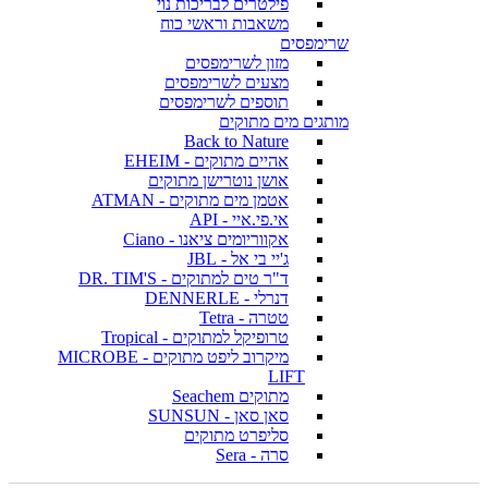
פילטרים לבריכות נוי
משאבות וראשי כוח
שרימפסים
מזון לשרימפסים
מצעים לשרימפסים
תוספים לשרימפסים
מותגים מים מתוקים
Back to Nature
אהיים מתוקים - EHEIM
אושן נוטרישן מתוקים
אטמן מים מתוקים - ATMAN
אי.פי.איי - API
אקווריומים ציאנו - Ciano
ג'יי בי אל - JBL
ד"ר טים למתוקים - DR. TIM'S
דנרלי - DENNERLE
טטרה - Tetra
טרופיקל למתוקים - Tropical
מיקרוב ליפט מתוקים - MICROBE
LIFT
מתוקים Seachem
סאן סאן - SUNSUN
סליפרט מתוקים
סרה - Sera