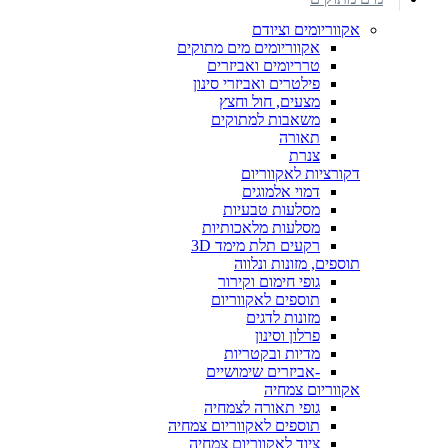
אקווריומים וציודם
אקווריומים מים מתוקים
טרריומים ואביזרים
פילטרים ואביזרי סינון
מצעים, חול וחצץ
משאבות למתוקים
תאורה
צנרת
דקורציות לאקווריום
דמוי אלמוגים
מסלעות טבעיות
מסלעות מלאכותיות
רקעים תלת מימד 3D
תוספים, מזונות ונלווה
גופי חימום וקירור
תוספים לאקווריום
מזונות לדגים
פרלון וסינון
מדיות ובקטריות
-אביזרים שימושיים
אקווריום צמחיה
גופי תאורה לצמחיה
תוספים לאקווריום צמחיה
ציוד לאקווריום צמחיה