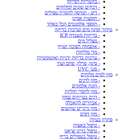
- בקטריות לסייקל
- דבקים שונים למלוחים
- דיפ - תמיסה להסרת טפילים
- חומצות אמינו
- תוספי אלמנטים הכל באחד
טיהור וסינון מים וערכות בדיקה
- בדיקות מעבדה ICP
- מצליל מים
- אוסמוזה הפוכה ושרף
- מדי מליחות
- ערכות בדיקה ידניות ואוטומטיות
- סינון, פרלון, פחם ועוד
- סנני UVC
מזון למים מלוחים
- מזון לדגים
- הזנת אלמוגים
- מזון לחסרי חוליות
- דגים בעייתים במזון
- אביזרים להאכלה
- מזון גרגרים שוקעים
- מזון דפים
פתרון בעיות
- טיפול באצות
- טיפול בדינו וציאנו
- טיפול בטפילים בריף