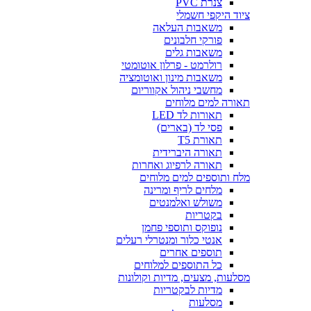
צנרת PVC
ציוד היקפי חשמלי
משאבות העלאה
פורקי חלבונים
משאבות גלים
רולרמט - פרלון אוטומטי
משאבות מינון ואוטומציה
מחשבי ניהול אקווריום
תאורה למים מלוחים
תאורות לד LED
פסי לד (בארים)
תאורת T5
תאורה היברידית
תאורה לרפיוג ואחרות
מלח ותוספים למים מלוחים
מלחים לריף ומרינה
משולש ואלמנטים
בקטריות
נופוקס ותוספי פחמן
אנטי כלור ומנטרלי רעלים
תוספים אחרים
כל התוספים למלוחים
מסלעות, מצעים, מדיות וקולונות
מדיות לבקטריות
מסלעות