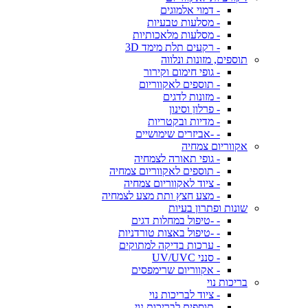
- דמוי אלמוגים
- מסלעות טבעיות
- מסלעות מלאכותיות
- רקעים תלת מימד 3D
תוספים, מזונות ונלווה
- גופי חימום וקירור
- תוספים לאקווריום
- מזונות לדגים
- פרלון וסינון
- מדיות ובקטריות
- -אביזרים שימושיים
אקווריום צמחיה
- גופי תאורה לצמחיה
- תוספים לאקווריום צמחיה
- ציוד לאקווריום צמחיה
- מצע חצץ ותת מצע לצמחיה
שונות ופתרון בעיות
- -טיפול במחלות דגים
- -טיפול באצות טורדניות
- ערכות בדיקה למתוקים
- סנני UV/UVC
- אקווריום שרימפסים
בריכות נוי
- ציוד לבריכות נוי
- תוספים לבריכות נוי