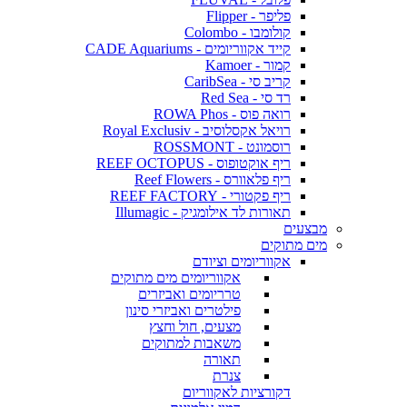
פליפר - Flipper
קולומבו - Colombo
קייד אקווריומים - CADE Aquariums
קמור - Kamoer
קריב סי - CaribSea
רד סי - Red Sea
רואה פוס - ROWA Phos
רויאל אקסלוסיב - Royal Exclusiv
רוסמונט - ROSSMONT
ריף אוקטופוס - REEF OCTOPUS
ריף פלאוורס - Reef Flowers
ריף פקטורי - REEF FACTORY
תאורות לד אילומגיק - Illumagic
מבצעים
מים מתוקים
אקווריומים וציודם
אקווריומים מים מתוקים
טרריומים ואביזרים
פילטרים ואביזרי סינון
מצעים, חול וחצץ
משאבות למתוקים
תאורה
צנרת
דקורציות לאקווריום