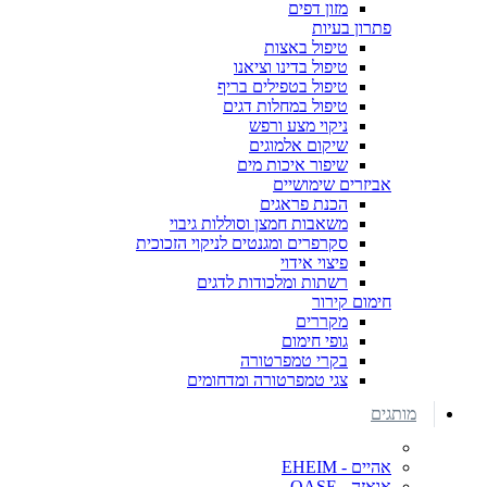
מזון דפים
פתרון בעיות
טיפול באצות
טיפול בדינו וציאנו
טיפול בטפילים בריף
טיפול במחלות דגים
ניקוי מצע ורפש
שיקום אלמוגים
שיפור איכות מים
אביזרים שימושיים
הכנת פראגים
משאבות חמצן וסוללות גיבוי
סקרפרים ומגנטים לניקוי הזכוכית
פיצוי אידוי
רשתות ומלכודות לדגים
חימום קירור
מקררים
גופי חימום
בקרי טמפרטורה
צגי טמפרטורה ומדחומים
מותגים
אהיים - EHEIM
אואזה - OASE