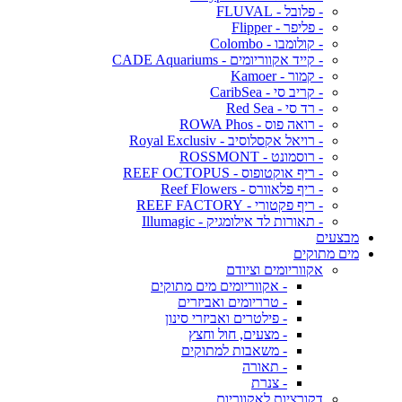
- פלובל - FLUVAL
- פליפר - Flipper
- קולומבו - Colombo
- קייד אקווריומים - CADE Aquariums
- קמור - Kamoer
- קריב סי - CaribSea
- רד סי - Red Sea
- רואה פוס - ROWA Phos
- רויאל אקסלוסיב - Royal Exclusiv
- רוסמונט - ROSSMONT
- ריף אוקטופוס - REEF OCTOPUS
- ריף פלאוורס - Reef Flowers
- ריף פקטורי - REEF FACTORY
- תאורות לד אילומגיק - Illumagic
מבצעים
מים מתוקים
אקווריומים וציודם
- אקווריומים מים מתוקים
- טרריומים ואביזרים
- פילטרים ואביזרי סינון
- מצעים, חול וחצץ
- משאבות למתוקים
- תאורה
- צנרת
דקורציות לאקווריום