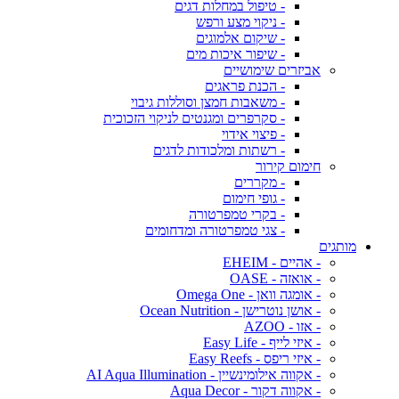
- טיפול במחלות דגים
- ניקוי מצע ורפש
- שיקום אלמוגים
- שיפור איכות מים
אביזרים שימושיים
- הכנת פראגים
- משאבות חמצן וסוללות גיבוי
- סקרפרים ומגנטים לניקוי הזכוכית
- פיצוי אידוי
- רשתות ומלכודות לדגים
חימום קירור
- מקררים
- גופי חימום
- בקרי טמפרטורה
- צגי טמפרטורה ומדחומים
מותגים
- אהיים - EHEIM
- אואזה - OASE
- אומגה וואן - Omega One
- אושן נוטרישן - Ocean Nutrition
- אזו - AZOO
- איזי לייף - Easy Life
- איזי ריפס - Easy Reefs
- אקווה אילומינשיין - AI Aqua Illumination
- אקווה דקור - Aqua Decor