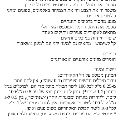
מפחית את תכולת החנקה והפוספט במים על ידי כך
משפר הן את הצבע והן את הצמיחה באלמוגים, ספוגים ומזיני
פילטרים אחרים
מונע מחסור ברכיבים תזונתיים
מספק את היחס החנקתי-פוספט האידיאלי
מתאים לאקווריום צעירים וותיקים כאחד
שיפור חיוניות במיכלים ותיקים
קל לשימוש - מתאים גם למינון ידני וגם למינון משאבות
רכיבים
חומרים מזינים אורגניים ואנאורגניים
יישום ומינון
המינון מבוסס על גיל האקווריום:
עבור מיכלים חדשים וצעירים (0-1 שנה*), אין לתת יותר
מ-0.25 מ"ל לכל 100 ליטר תכולת מיכל מדי יום. למיכלים בגיל
בינוני (1-2 שנים*), ניתן לתת מינון יומי של עד 0.5 מ"ל/100
ליטר, וליחידות בוגרות ומבוגרות יותר (>שנתיים*), בין 0.5 ל-1
מ"ל לכל 100 ליטר מי אקווריום. אין לחרוג ממינון של 1 מ"ל
לכל 100 ליטר תכולת האקווריום בשום פנים ואופן.
‏*מפרטי הגיל הם ערכים מנחים משוערים; הסיווג תלוי באופן