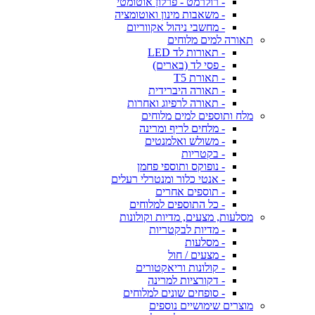
- רולרמט - פרלון אוטומטי
- משאבות מינון ואוטומציה
- מחשבי ניהול אקווריום
תאורה למים מלוחים
- תאורות לד LED
- פסי לד (בארים)
- תאורת T5
- תאורה היברידית
- תאורה לרפיוג ואחרות
מלח ותוספים למים מלוחים
- מלחים לריף ומרינה
- משולש ואלמנטים
- בקטריות
- נופוקס ותוספי פחמן
- אנטי כלור ומנטרלי רעלים
- תוספים אחרים
- כל התוספים למלוחים
מסלעות, מצעים, מדיות וקולונות
- מדיות לבקטריות
- מסלעות
- מצעים / חול
- קולונות וריאקטורים
- דקורציות למרינה
- סופחים שונים למלוחים
מוצרים שימושיים נוספים