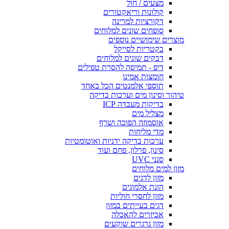
מצעים / חול
קולונות וריאקטורים
דקורציות למרינה
סופחים שונים למלוחים
מוצרים שימושיים נוספים
בקטריות לסייקל
דבקים שונים למלוחים
דיפ - תמיסה להסרת טפילים
חומצות אמינו
תוספי אלמנטים הכל באחד
טיהור וסינון מים וערכות בדיקה
בדיקות מעבדה ICP
מצליל מים
אוסמוזה הפוכה ושרף
מדי מליחות
ערכות בדיקה ידניות ואוטומטיות
סינון, פרלון, פחם ועוד
סנני UVC
מזון למים מלוחים
מזון לדגים
הזנת אלמוגים
מזון לחסרי חוליות
דגים בעייתים במזון
אביזרים להאכלה
מזון גרגרים שוקעים