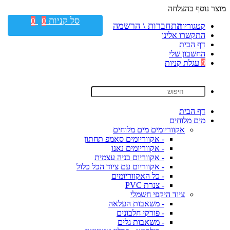
מוצר נוסף בהצלחה
סל קניות
0
0
התחברות \ הרשמה
קטגוריות
התקשרו אלינו
דף הבית
החשבון שלי
0
עגלת קניות
דף הבית
מים מלוחים
אקווריומים מים מלוחים
- אקווריומים סאמפ תחתון
- אקווריומים נאנו
- אקווריום בניה עצמית
- אקווריום עם ציוד הכל כלול
- כל האקווריומים
- צנרת PVC
ציוד היקפי חשמלי
- משאבות העלאה
- פורקי חלבונים
- משאבות גלים