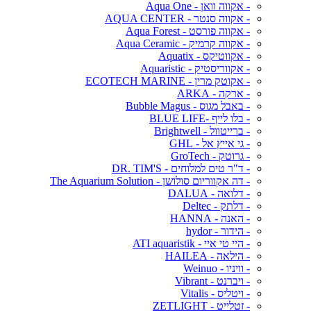
- אקווה וואן - Aqua One
- אקווה סנטר - AQUA CENTER
- אקווה פורסט - Aqua Forest
- אקווה קרמיק - Aqua Ceramic
- אקווטיקס - Aquatix
- אקווריסטיק - Aquaristic
- אקוטק מרין - ECOTECH MARINE
- ארקה - ARKA
- באבל מגוס - Bubble Magus
- בלו לייף -BLUE LIFE
- ברייטוול - Brightwell
- גי אייץ אל - GHL
- גרוטק - GroTech
- ד"ר טים למלוחים - DR. TIM'S
- דה אקווריום סולושן - The Aquarium Solution
- דלואה - DALUA
- דלתק - Deltec
- האנה - HANNA
- הידור - hydor
- היי טי איי - ATI aquaristik
- הילאה - HAILEA
- וויניו - Weinuo
- ויברנט - Vibrant
- ויטליס - Vitalis
- זטלייט - ZETLIGHT