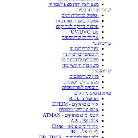
מצע חצץ ותת מצע לצמחיה
שונות ופתרון בעיות
-טיפול במחלות דגים
-טיפול באצות טורדניות
ערכות בדיקה למתוקים
סנני UV/UVC
אקווריום שרימפסים
בריכות נוי
ציוד לבריכות נוי
תוספים לבריכות נוי
פילטרים לבריכות נוי
משאבות וראשי כוח
שרימפסים
מזון לשרימפסים
מצעים לשרימפסים
תוספים לשרימפסים
מותגים מים מתוקים
Back to Nature
אהיים מתוקים - EHEIM
אושן נוטרישן מתוקים
אטמן מים מתוקים - ATMAN
אי.פי.איי - API
אקווריומים ציאנו - Ciano
ג'יי בי אל - JBL
ד"ר טים למתוקים - DR. TIM'S