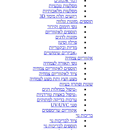
דמוי אלמוגים
מסלעות טבעיות
מסלעות מלאכותיות
רקעים תלת מימד 3D
תוספים, מזונות ונלווה
גופי חימום וקירור
תוספים לאקווריום
מזונות לדגים
פרלון וסינון
מדיות ובקטריות
-אביזרים שימושיים
אקווריום צמחיה
גופי תאורה לצמחיה
תוספים לאקווריום צמחיה
ציוד לאקווריום צמחיה
מצע חצץ ותת מצע לצמחיה
שונות ופתרון בעיות
-טיפול במחלות דגים
-טיפול באצות טורדניות
ערכות בדיקה למתוקים
סנני UV/UVC
אקווריום שרימפסים
בריכות נוי
ציוד לבריכות נוי
תוספים לבריכות נוי