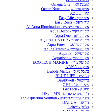
אומגה וואן - Omega One
אושן נוטרישן - Ocean Nutrition
אזו - AZOO
איזי לייף - Easy Life
איזי ריפס - Easy Reefs
אקווה אילומינשיין - AI Aqua Illumination
אקווה דקור - Aqua Decor
אקווה וואן - Aqua One
אקווה סנטר - AQUA CENTER
אקווה פורסט - Aqua Forest
אקווה קרמיק - Aqua Ceramic
אקווטיקס - Aquatix
אקווריסטיק - Aquaristic
אקוטק מרין - ECOTECH MARINE
ארקה - ARKA
באבל מגוס - Bubble Magus
בלו לייף -BLUE LIFE
ברייטוול - Brightwell
גי אייץ אל - GHL
גרוטק - GroTech
ד"ר טים למלוחים - DR. TIM'S
דה אקווריום סולושן - The Aquarium Solution
דלואה - DALUA
דלתק - Deltec