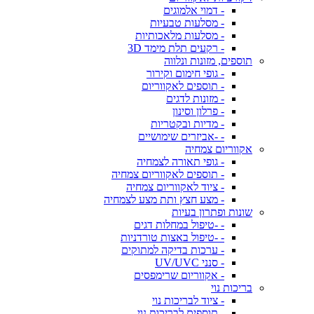
- דמוי אלמוגים
- מסלעות טבעיות
- מסלעות מלאכותיות
- רקעים תלת מימד 3D
תוספים, מזונות ונלווה
- גופי חימום וקירור
- תוספים לאקווריום
- מזונות לדגים
- פרלון וסינון
- מדיות ובקטריות
- -אביזרים שימושיים
אקווריום צמחיה
- גופי תאורה לצמחיה
- תוספים לאקווריום צמחיה
- ציוד לאקווריום צמחיה
- מצע חצץ ותת מצע לצמחיה
שונות ופתרון בעיות
- -טיפול במחלות דגים
- -טיפול באצות טורדניות
- ערכות בדיקה למתוקים
- סנני UV/UVC
- אקווריום שרימפסים
בריכות נוי
- ציוד לבריכות נוי
- תוספים לבריכות נוי