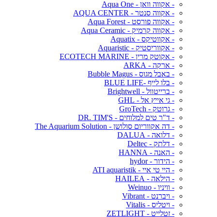
- אקווה וואן - Aqua One
- אקווה סנטר - AQUA CENTER
- אקווה פורסט - Aqua Forest
- אקווה קרמיק - Aqua Ceramic
- אקווטיקס - Aquatix
- אקווריסטיק - Aquaristic
- אקוטק מרין - ECOTECH MARINE
- ארקה - ARKA
- באבל מגוס - Bubble Magus
- בלו לייף -BLUE LIFE
- ברייטוול - Brightwell
- גי אייץ אל - GHL
- גרוטק - GroTech
- ד"ר טים למלוחים - DR. TIM'S
- דה אקווריום סולושן - The Aquarium Solution
- דלואה - DALUA
- דלתק - Deltec
- האנה - HANNA
- הידור - hydor
- היי טי איי - ATI aquaristik
- הילאה - HAILEA
- וויניו - Weinuo
- ויברנט - Vibrant
- ויטליס - Vitalis
- זטלייט - ZETLIGHT