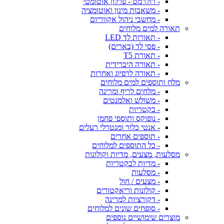
- רולרמט - פרלון אוטומטי
- משאבות מינון ואוטומציה
- מחשבי ניהול אקווריום
תאורה למים מלוחים
- תאורות לד LED
- פסי לד (בארים)
- תאורת T5
- תאורה היברידית
- תאורה לרפיוג ואחרות
מלח ותוספים למים מלוחים
- מלחים לריף ומרינה
- משולש ואלמנטים
- בקטריות
- נופוקס ותוספי פחמן
- אנטי כלור ומנטרלי רעלים
- תוספים אחרים
- כל התוספים למלוחים
מסלעות, מצעים, מדיות וקולונות
- מדיות לבקטריות
- מסלעות
- מצעים / חול
- קולונות וריאקטורים
- דקורציות למרינה
- סופחים שונים למלוחים
מוצרים שימושיים נוספים