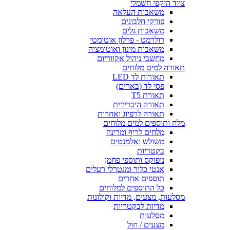
ציוד היקפי חשמלי
משאבות העלאה
פורקי חלבונים
משאבות גלים
רולרמט - פרלון אוטומטי
משאבות מינון ואוטומציה
מחשבי ניהול אקווריום
תאורה למים מלוחים
תאורות לד LED
פסי לד (בארים)
תאורת T5
תאורה היברידית
תאורה לרפיוג ואחרות
מלח ותוספים למים מלוחים
מלחים לריף ומרינה
משולש ואלמנטים
בקטריות
נופוקס ותוספי פחמן
אנטי כלור ומנטרלי רעלים
תוספים אחרים
כל התוספים למלוחים
מסלעות, מצעים, מדיות וקולונות
מדיות לבקטריות
מסלעות
מצעים / חול