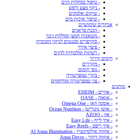
- טיפול במחלות דגים
- ניקוי מצע ורפש
- שיקום אלמוגים
- שיפור איכות מים
אביזרים שימושיים
- הכנת פראגים
- משאבות חמצן וסוללות גיבוי
- סקרפרים ומגנטים לניקוי הזכוכית
- פיצוי אידוי
- רשתות ומלכודות לדגים
חימום קירור
- מקררים
- גופי חימום
- בקרי טמפרטורה
- צגי טמפרטורה ומדחומים
מותגים
- אהיים - EHEIM
- אואזה - OASE
- אומגה וואן - Omega One
- אושן נוטרישן - Ocean Nutrition
- אזו - AZOO
- איזי לייף - Easy Life
- איזי ריפס - Easy Reefs
- אקווה אילומינשיין - AI Aqua Illumination
- אקווה דקור - Aqua Decor