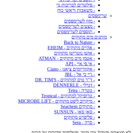
- פילטרים לבריכות נוי
- משאבות וראשי כוח
שרימפסים
- מזון לשרימפסים
- מצעים לשרימפסים
- תוספים לשרימפסים
מותגים מים מתוקים
- Back to Nature
- אהיים מתוקים - EHEIM
- אושן נוטרישן מתוקים
- אטמן מים מתוקים - ATMAN
- אי.פי.איי - API
- אקווריומים ציאנו - Ciano
- ג'יי בי אל - JBL
- ד"ר טים למתוקים - DR. TIM'S
- דנרלי - DENNERLE
- טטרה - Tetra
- טרופיקל למתוקים - Tropical
- מיקרוב ליפט מתוקים - MICROBE LIFT
- מתוקים Seachem
- סאן סאן - SUNSUN
- סליפרט מתוקים
- סרה - Sera
לא מצאתם משהו? צרו קשר. משלוחים מהירים עד הבית