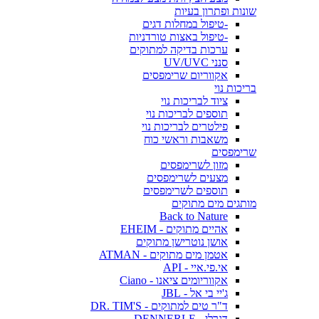
שונות ופתרון בעיות
-טיפול במחלות דגים
-טיפול באצות טורדניות
ערכות בדיקה למתוקים
סנני UV/UVC
אקווריום שרימפסים
בריכות נוי
ציוד לבריכות נוי
תוספים לבריכות נוי
פילטרים לבריכות נוי
משאבות וראשי כוח
שרימפסים
מזון לשרימפסים
מצעים לשרימפסים
תוספים לשרימפסים
מותגים מים מתוקים
Back to Nature
אהיים מתוקים - EHEIM
אושן נוטרישן מתוקים
אטמן מים מתוקים - ATMAN
אי.פי.איי - API
אקווריומים ציאנו - Ciano
ג'יי בי אל - JBL
ד"ר טים למתוקים - DR. TIM'S
דנרלי - DENNERLE