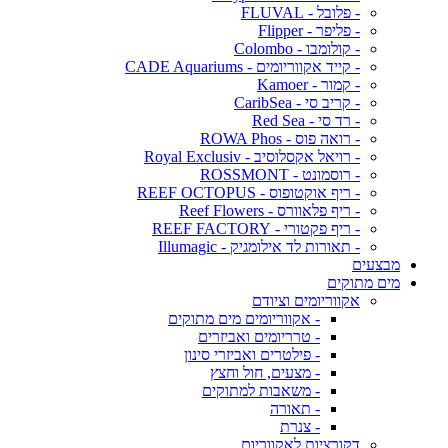
- פלובל - FLUVAL
- פליפר - Flipper
- קולומבו - Colombo
- קייד אקווריומים - CADE Aquariums
- קמור - Kamoer
- קריב סי - CaribSea
- רד סי - Red Sea
- רואה פוס - ROWA Phos
- רויאל אקסלוסיב - Royal Exclusiv
- רוסמונט - ROSSMONT
- ריף אוקטופוס - REEF OCTOPUS
- ריף פלאוורס - Reef Flowers
- ריף פקטורי - REEF FACTORY
- תאורות לד אילומגיק - Illumagic
מבצעים
מים מתוקים
אקווריומים וציודם
- אקווריומים מים מתוקים
- טרריומים ואביזרים
- פילטרים ואביזרי סינון
- מצעים, חול וחצץ
- משאבות למתוקים
- תאורה
- צנרת
דקורציות לאקווריום