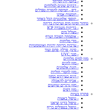
- בקטריות לסייקל
- דבקים שונים למלוחים
- דיפ - תמיסה להסרת טפילים
- חומצות אמינו
- תוספי אלמנטים הכל באחד
טיהור וסינון מים וערכות בדיקה
- בדיקות מעבדה ICP
- מצליל מים
- אוסמוזה הפוכה ושרף
- מדי מליחות
- ערכות בדיקה ידניות ואוטומטיות
- סינון, פרלון, פחם ועוד
- סנני UVC
מזון למים מלוחים
- מזון לדגים
- הזנת אלמוגים
- מזון לחסרי חוליות
- דגים בעייתים במזון
- אביזרים להאכלה
- מזון גרגרים שוקעים
- מזון דפים
פתרון בעיות
- טיפול באצות
- טיפול בדינו וציאנו
- טיפול בטפילים בריף