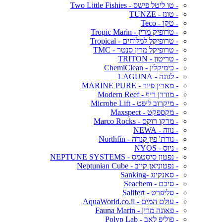
- טו ליטל פישס - Two Little Fishies
- טונז - TUNZE
- טקו - Teco
- טרופיק מרין - Tropic Marin
- טרופיקל למלוחים - Tropical
- טרופיקל מרין סנטר - TMC
- טריטון - TRITON
- כימיקלין - ChemiClean
- לגונה - LAGUNA
- מארין פיור - MARINE PURE
- מודרן ריף - Modern Reef
- מיקרוב ליפט - Microbe Lift
- מקספקט - Maxspect
- מרקו רוקס - Marco Rocks
- נווה - NEWA
- נורת' פין קנדה - Northfin
- ניוס - NYOS
- נפטון סיסטמס - NEPTUNE SYSTEMS
- נפטוניאן קיוב - Neptunian Cube
- סאנקינג -Sanking
- סיכם - Seachem
- סליפרט - Salifert
- עולם המים - AquaWorld.co.il
- פאונה מרין - Fauna Marin
- פוליפ לאב - Polyp Lab