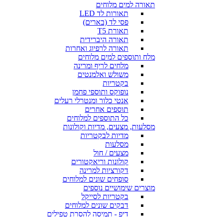
תאורה למים מלוחים
תאורות לד LED
פסי לד (בארים)
תאורת T5
תאורה היברידית
תאורה לרפיוג ואחרות
מלח ותוספים למים מלוחים
מלחים לריף ומרינה
משולש ואלמנטים
בקטריות
נופוקס ותוספי פחמן
אנטי כלור ומנטרלי רעלים
תוספים אחרים
כל התוספים למלוחים
מסלעות, מצעים, מדיות וקולונות
מדיות לבקטריות
מסלעות
מצעים / חול
קולונות וריאקטורים
דקורציות למרינה
סופחים שונים למלוחים
מוצרים שימושיים נוספים
בקטריות לסייקל
דבקים שונים למלוחים
דיפ - תמיסה להסרת טפילים