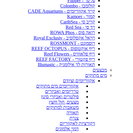
פליפר - Flipper
קולומבו - Colombo
קייד אקווריומים - CADE Aquariums
קמור - Kamoer
קריב סי - CaribSea
רד סי - Red Sea
רואה פוס - ROWA Phos
רויאל אקסלוסיב - Royal Exclusiv
רוסמונט - ROSSMONT
ריף אוקטופוס - REEF OCTOPUS
ריף פלאוורס - Reef Flowers
ריף פקטורי - REEF FACTORY
תאורות לד אילומגיק - Illumagic
מבצעים
מים מתוקים
אקווריומים וציודם
אקווריומים מים מתוקים
טרריומים ואביזרים
פילטרים ואביזרי סינון
מצעים, חול וחצץ
משאבות למתוקים
תאורה
צנרת
דקורציות לאקווריום
דמוי אלמוגים