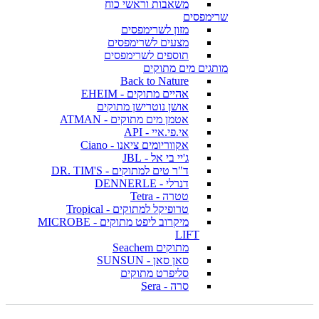
משאבות וראשי כוח
שרימפסים
מזון לשרימפסים
מצעים לשרימפסים
תוספים לשרימפסים
מותגים מים מתוקים
Back to Nature
אהיים מתוקים - EHEIM
אושן נוטרישן מתוקים
אטמן מים מתוקים - ATMAN
אי.פי.איי - API
אקווריומים ציאנו - Ciano
ג'יי בי אל - JBL
ד"ר טים למתוקים - DR. TIM'S
דנרלי - DENNERLE
טטרה - Tetra
טרופיקל למתוקים - Tropical
מיקרוב ליפט מתוקים - MICROBE
LIFT
מתוקים Seachem
סאן סאן - SUNSUN
סליפרט מתוקים
סרה - Sera