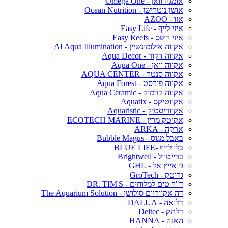
אומגה וואן - Omega One
אושן נוטרישן - Ocean Nutrition
אזו - AZOO
איזי לייף - Easy Life
איזי ריפס - Easy Reefs
אקווה אילומינשיין - AI Aqua Illumination
אקווה דקור - Aqua Decor
אקווה וואן - Aqua One
אקווה סנטר - AQUA CENTER
אקווה פורסט - Aqua Forest
אקווה קרמיק - Aqua Ceramic
אקווטיקס - Aquatix
אקווריסטיק - Aquaristic
אקוטק מרין - ECOTECH MARINE
ארקה - ARKA
באבל מגוס - Bubble Magus
בלו לייף -BLUE LIFE
ברייטוול - Brightwell
גי אייץ אל - GHL
גרוטק - GroTech
ד"ר טים למלוחים - DR. TIM'S
דה אקווריום סולושן - The Aquarium Solution
דלואה - DALUA
דלתק - Deltec
האנה - HANNA