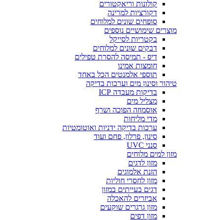
קולונות וריאקטורים
דקורציות למרינה
סופחים שונים למלוחים
מוצרים שימושיים נוספים
בקטריות לסייקל
דבקים שונים למלוחים
דיפ - תמיסה להסרת טפילים
חומצות אמינו
תוספי אלמנטים הכל באחד
טיהור וסינון מים וערכות בדיקה
בדיקות מעבדה ICP
מצליל מים
אוסמוזה הפוכה ושרף
מדי מליחות
ערכות בדיקה ידניות ואוטומטיות
סינון, פרלון, פחם ועוד
סנני UVC
מזון למים מלוחים
מזון לדגים
הזנת אלמוגים
מזון לחסרי חוליות
דגים בעייתים במזון
אביזרים להאכלה
מזון גרגרים שוקעים
מזון דפים