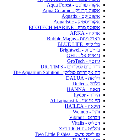
אקווה פורסט - Aqua Forest
אקווה קרמיק - Aqua Ceramic
אקווטיקס - Aquatix
אקווריסטיק - Aquaristic
אקוטק מרין - ECOTECH MARINE
ארקה - ARKA
באבל מגוס - Bubble Magus
בלו לייף -BLUE LIFE
ברייטוול - Brightwell
גי אייץ אל - GHL
גרוטק - GroTech
ד"ר טים למלוחים - DR. TIM'S
דה אקווריום סולושן - The Aquarium Solution
דלואה - DALUA
דלתק - Deltec
האנה - HANNA
הידור - hydor
היי טי איי - ATI aquaristik
הילאה - HAILEA
וויניו - Weinuo
ויברנט - Vibrant
ויטליס - Vitalis
זטלייט - ZETLIGHT
טו ליטל פישס - Two Little Fishies
טונז - TUNZE