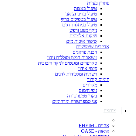
פתרון בעיות
טיפול באצות
טיפול בדינו וציאנו
טיפול בטפילים בריף
טיפול במחלות דגים
ניקוי מצע ורפש
שיקום אלמוגים
שיפור איכות מים
אביזרים שימושיים
הכנת פראגים
משאבות חמצן וסוללות גיבוי
סקרפרים ומגנטים לניקוי הזכוכית
פיצוי אידוי
רשתות ומלכודות לדגים
חימום קירור
מקררים
גופי חימום
בקרי טמפרטורה
צגי טמפרטורה ומדחומים
מותגים
אהיים - EHEIM
אואזה - OASE