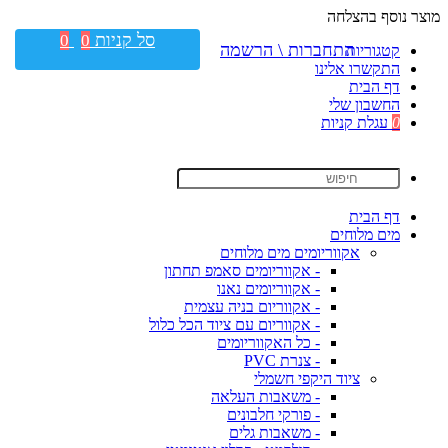
מוצר נוסף בהצלחה
סל קניות
0
0
התחברות \ הרשמה
קטגוריות
התקשרו אלינו
דף הבית
החשבון שלי
0
עגלת קניות
דף הבית
מים מלוחים
אקווריומים מים מלוחים
- אקווריומים סאמפ תחתון
- אקווריומים נאנו
- אקווריום בניה עצמית
- אקווריום עם ציוד הכל כלול
- כל האקווריומים
- צנרת PVC
ציוד היקפי חשמלי
- משאבות העלאה
- פורקי חלבונים
- משאבות גלים