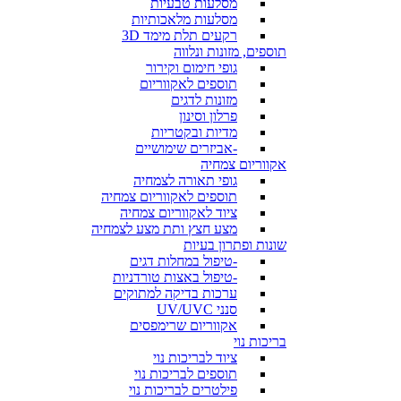
מסלעות טבעיות
מסלעות מלאכותיות
רקעים תלת מימד 3D
תוספים, מזונות ונלווה
גופי חימום וקירור
תוספים לאקווריום
מזונות לדגים
פרלון וסינון
מדיות ובקטריות
-אביזרים שימושיים
אקווריום צמחיה
גופי תאורה לצמחיה
תוספים לאקווריום צמחיה
ציוד לאקווריום צמחיה
מצע חצץ ותת מצע לצמחיה
שונות ופתרון בעיות
-טיפול במחלות דגים
-טיפול באצות טורדניות
ערכות בדיקה למתוקים
סנני UV/UVC
אקווריום שרימפסים
בריכות נוי
ציוד לבריכות נוי
תוספים לבריכות נוי
פילטרים לבריכות נוי