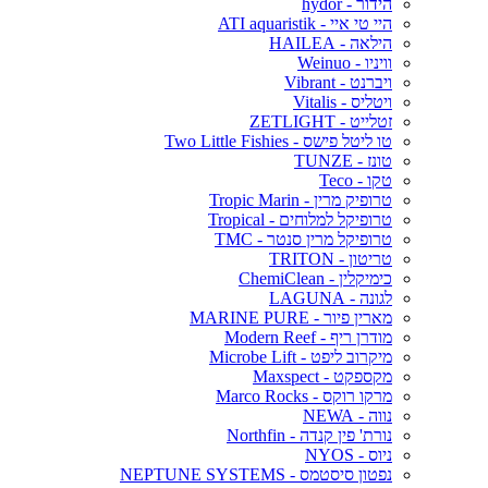
הידור - hydor
היי טי איי - ATI aquaristik
הילאה - HAILEA
וויניו - Weinuo
ויברנט - Vibrant
ויטליס - Vitalis
זטלייט - ZETLIGHT
טו ליטל פישס - Two Little Fishies
טונז - TUNZE
טקו - Teco
טרופיק מרין - Tropic Marin
טרופיקל למלוחים - Tropical
טרופיקל מרין סנטר - TMC
טריטון - TRITON
כימיקלין - ChemiClean
לגונה - LAGUNA
מארין פיור - MARINE PURE
מודרן ריף - Modern Reef
מיקרוב ליפט - Microbe Lift
מקספקט - Maxspect
מרקו רוקס - Marco Rocks
נווה - NEWA
נורת' פין קנדה - Northfin
ניוס - NYOS
נפטון סיסטמס - NEPTUNE SYSTEMS