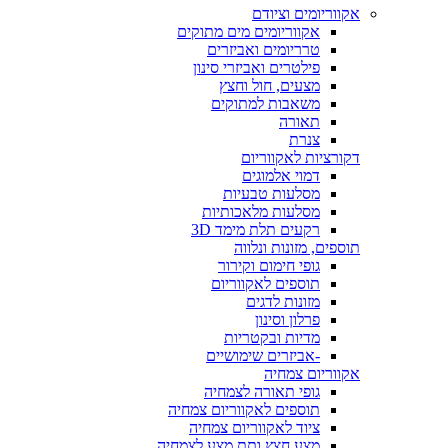
אקווריומים וציודם
אקווריומים מים מתוקים
טרריומים ואביזרים
פילטרים ואביזרי סינון
מצעים, חול וחצץ
משאבות למתוקים
תאורה
צנרת
דקורציות לאקווריום
דמוי אלמוגים
מסלעות טבעיות
מסלעות מלאכותיות
רקעים תלת מימד 3D
תוספים, מזונות ונלווה
גופי חימום וקירור
תוספים לאקווריום
מזונות לדגים
פרלון וסינון
מדיות ובקטריות
-אביזרים שימושיים
אקווריום צמחיה
גופי תאורה לצמחיה
תוספים לאקווריום צמחיה
ציוד לאקווריום צמחיה
מצע חצץ ותת מצע לצמחיה