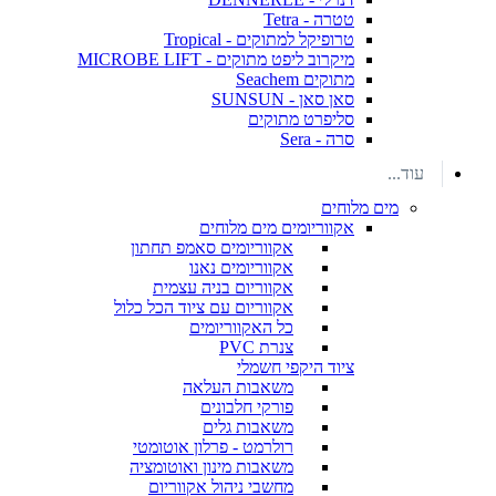
טטרה - Tetra
טרופיקל למתוקים - Tropical
מיקרוב ליפט מתוקים - MICROBE LIFT
מתוקים Seachem
סאן סאן - SUNSUN
סליפרט מתוקים
סרה - Sera
עוד...
מים מלוחים
אקווריומים מים מלוחים
אקווריומים סאמפ תחתון
אקווריומים נאנו
אקווריום בניה עצמית
אקווריום עם ציוד הכל כלול
כל האקווריומים
צנרת PVC
ציוד היקפי חשמלי
משאבות העלאה
פורקי חלבונים
משאבות גלים
רולרמט - פרלון אוטומטי
משאבות מינון ואוטומציה
מחשבי ניהול אקווריום