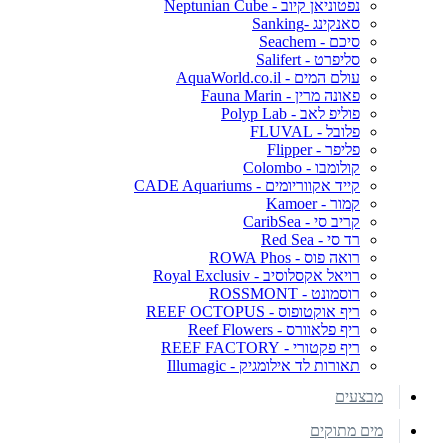
נפטוניאן קיוב - Neptunian Cube
סאנקינג -Sanking
סיכם - Seachem
סליפרט - Salifert
עולם המים - AquaWorld.co.il
פאונה מרין - Fauna Marin
פוליפ לאב - Polyp Lab
פלובל - FLUVAL
פליפר - Flipper
קולומבו - Colombo
קייד אקווריומים - CADE Aquariums
קמור - Kamoer
קריב סי - CaribSea
רד סי - Red Sea
רואה פוס - ROWA Phos
רויאל אקסלוסיב - Royal Exclusiv
רוסמונט - ROSSMONT
ריף אוקטופוס - REEF OCTOPUS
ריף פלאוורס - Reef Flowers
ריף פקטורי - REEF FACTORY
תאורות לד אילומגיק - Illumagic
מבצעים
מים מתוקים