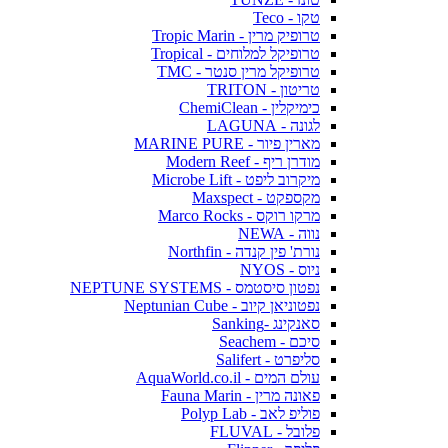
טקו - Teco
טרופיק מרין - Tropic Marin
טרופיקל למלוחים - Tropical
טרופיקל מרין סנטר - TMC
טריטון - TRITON
כימיקלין - ChemiClean
לגונה - LAGUNA
מארין פיור - MARINE PURE
מודרן ריף - Modern Reef
מיקרוב ליפט - Microbe Lift
מקספקט - Maxspect
מרקו רוקס - Marco Rocks
נווה - NEWA
נורת' פין קנדה - Northfin
ניוס - NYOS
נפטון סיסטמס - NEPTUNE SYSTEMS
נפטוניאן קיוב - Neptunian Cube
סאנקינג -Sanking
סיכם - Seachem
סליפרט - Salifert
עולם המים - AquaWorld.co.il
פאונה מרין - Fauna Marin
פוליפ לאב - Polyp Lab
פלובל - FLUVAL