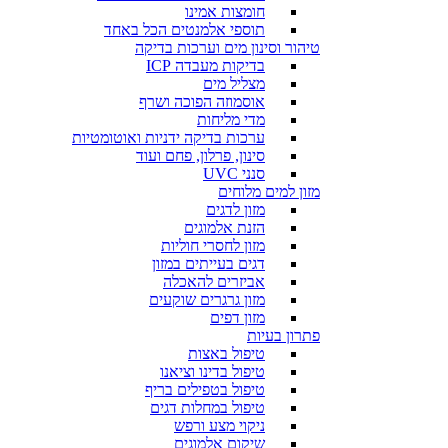
חומצות אמינו
תוספי אלמנטים הכל באחד
טיהור וסינון מים וערכות בדיקה
בדיקות מעבדה ICP
מצליל מים
אוסמוזה הפוכה ושרף
מדי מליחות
ערכות בדיקה ידניות ואוטומטיות
סינון, פרלון, פחם ועוד
סנני UVC
מזון למים מלוחים
מזון לדגים
הזנת אלמוגים
מזון לחסרי חוליות
דגים בעייתים במזון
אביזרים להאכלה
מזון גרגרים שוקעים
מזון דפים
פתרון בעיות
טיפול באצות
טיפול בדינו וציאנו
טיפול בטפילים בריף
טיפול במחלות דגים
ניקוי מצע ורפש
שיקום אלמוגים