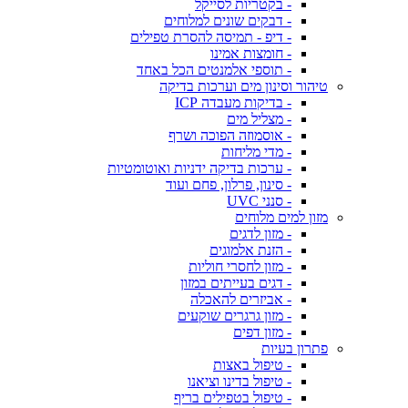
- בקטריות לסייקל
- דבקים שונים למלוחים
- דיפ - תמיסה להסרת טפילים
- חומצות אמינו
- תוספי אלמנטים הכל באחד
טיהור וסינון מים וערכות בדיקה
- בדיקות מעבדה ICP
- מצליל מים
- אוסמוזה הפוכה ושרף
- מדי מליחות
- ערכות בדיקה ידניות ואוטומטיות
- סינון, פרלון, פחם ועוד
- סנני UVC
מזון למים מלוחים
- מזון לדגים
- הזנת אלמוגים
- מזון לחסרי חוליות
- דגים בעייתים במזון
- אביזרים להאכלה
- מזון גרגרים שוקעים
- מזון דפים
פתרון בעיות
- טיפול באצות
- טיפול בדינו וציאנו
- טיפול בטפילים בריף