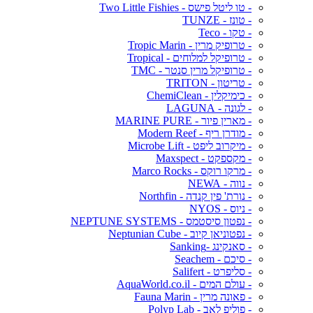
- טו ליטל פישס - Two Little Fishies
- טונז - TUNZE
- טקו - Teco
- טרופיק מרין - Tropic Marin
- טרופיקל למלוחים - Tropical
- טרופיקל מרין סנטר - TMC
- טריטון - TRITON
- כימיקלין - ChemiClean
- לגונה - LAGUNA
- מארין פיור - MARINE PURE
- מודרן ריף - Modern Reef
- מיקרוב ליפט - Microbe Lift
- מקספקט - Maxspect
- מרקו רוקס - Marco Rocks
- נווה - NEWA
- נורת' פין קנדה - Northfin
- ניוס - NYOS
- נפטון סיסטמס - NEPTUNE SYSTEMS
- נפטוניאן קיוב - Neptunian Cube
- סאנקינג -Sanking
- סיכם - Seachem
- סליפרט - Salifert
- עולם המים - AquaWorld.co.il
- פאונה מרין - Fauna Marin
- פוליפ לאב - Polyp Lab