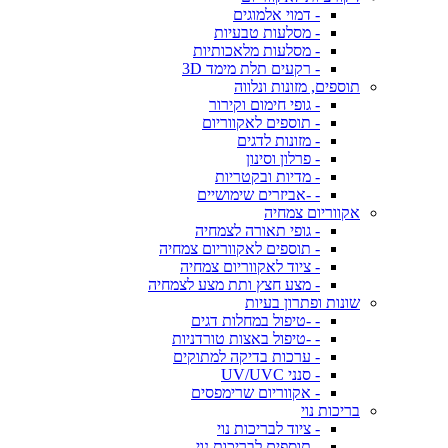
- דמוי אלמוגים
- מסלעות טבעיות
- מסלעות מלאכותיות
- רקעים תלת מימד 3D
תוספים, מזונות ונלווה
- גופי חימום וקירור
- תוספים לאקווריום
- מזונות לדגים
- פרלון וסינון
- מדיות ובקטריות
- -אביזרים שימושיים
אקווריום צמחיה
- גופי תאורה לצמחיה
- תוספים לאקווריום צמחיה
- ציוד לאקווריום צמחיה
- מצע חצץ ותת מצע לצמחיה
שונות ופתרון בעיות
- -טיפול במחלות דגים
- -טיפול באצות טורדניות
- ערכות בדיקה למתוקים
- סנני UV/UVC
- אקווריום שרימפסים
בריכות נוי
- ציוד לבריכות נוי
- תוספים לבריכות נוי