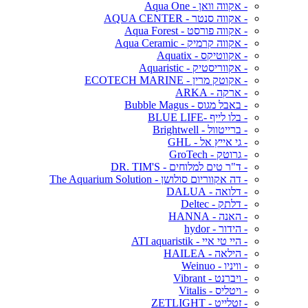
- אקווה וואן - Aqua One
- אקווה סנטר - AQUA CENTER
- אקווה פורסט - Aqua Forest
- אקווה קרמיק - Aqua Ceramic
- אקווטיקס - Aquatix
- אקווריסטיק - Aquaristic
- אקוטק מרין - ECOTECH MARINE
- ארקה - ARKA
- באבל מגוס - Bubble Magus
- בלו לייף -BLUE LIFE
- ברייטוול - Brightwell
- גי אייץ אל - GHL
- גרוטק - GroTech
- ד"ר טים למלוחים - DR. TIM'S
- דה אקווריום סולושן - The Aquarium Solution
- דלואה - DALUA
- דלתק - Deltec
- האנה - HANNA
- הידור - hydor
- היי טי איי - ATI aquaristik
- הילאה - HAILEA
- וויניו - Weinuo
- ויברנט - Vibrant
- ויטליס - Vitalis
- זטלייט - ZETLIGHT