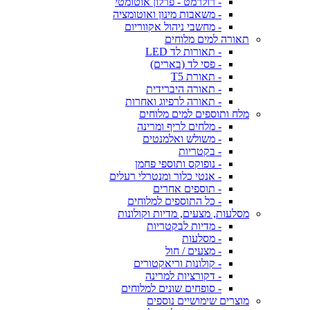
- רולרמט - פרלון אוטומטי
- משאבות מינון ואוטומציה
- מחשבי ניהול אקווריום
תאורה למים מלוחים
- תאורות לד LED
- פסי לד (בארים)
- תאורת T5
- תאורה היברידית
- תאורה לרפיוג ואחרות
מלח ותוספים למים מלוחים
- מלחים לריף ומרינה
- משולש ואלמנטים
- בקטריות
- נופוקס ותוספי פחמן
- אנטי כלור ומנטרלי רעלים
- תוספים אחרים
- כל התוספים למלוחים
מסלעות, מצעים, מדיות וקולונות
- מדיות לבקטריות
- מסלעות
- מצעים / חול
- קולונות וריאקטורים
- דקורציות למרינה
- סופחים שונים למלוחים
מוצרים שימושיים נוספים