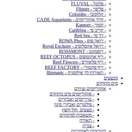
- פלובל - FLUVAL
- פליפר - Flipper
- קולומבו - Colombo
- קייד אקווריומים - CADE Aquariums
- קמור - Kamoer
- קריב סי - CaribSea
- רד סי - Red Sea
- רואה פוס - ROWA Phos
- רויאל אקסלוסיב - Royal Exclusiv
- רוסמונט - ROSSMONT
- ריף אוקטופוס - REEF OCTOPUS
- ריף פלאוורס - Reef Flowers
- ריף פקטורי - REEF FACTORY
- תאורות לד אילומגיק - Illumagic
מבצעים
מים מתוקים
אקווריומים וציודם
- אקווריומים מים מתוקים
- טרריומים ואביזרים
- פילטרים ואביזרי סינון
- מצעים, חול וחצץ
- משאבות למתוקים
- תאורה
- צנרת
דקורציות לאקווריום