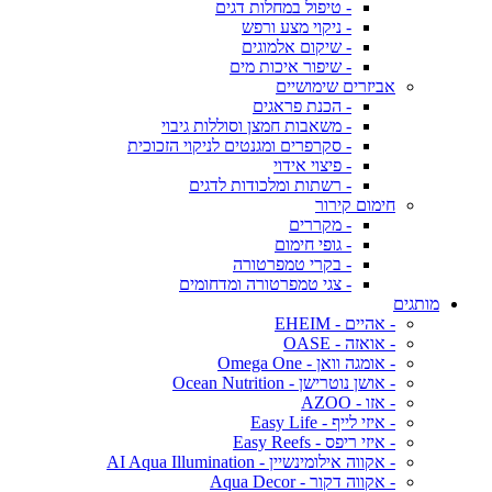
- טיפול במחלות דגים
- ניקוי מצע ורפש
- שיקום אלמוגים
- שיפור איכות מים
אביזרים שימושיים
- הכנת פראגים
- משאבות חמצן וסוללות גיבוי
- סקרפרים ומגנטים לניקוי הזכוכית
- פיצוי אידוי
- רשתות ומלכודות לדגים
חימום קירור
- מקררים
- גופי חימום
- בקרי טמפרטורה
- צגי טמפרטורה ומדחומים
מותגים
- אהיים - EHEIM
- אואזה - OASE
- אומגה וואן - Omega One
- אושן נוטרישן - Ocean Nutrition
- אזו - AZOO
- איזי לייף - Easy Life
- איזי ריפס - Easy Reefs
- אקווה אילומינשיין - AI Aqua Illumination
- אקווה דקור - Aqua Decor