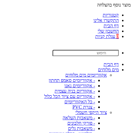
מוצר נוסף בהצלחה
קטגוריות
התקשרו אלינו
דף הבית
החשבון שלי
0
עגלת קניות
דף הבית
מים מלוחים
אקווריומים מים מלוחים
- אקווריומים סאמפ תחתון
- אקווריומים נאנו
- אקווריום בניה עצמית
- אקווריום עם ציוד הכל כלול
- כל האקווריומים
- צנרת PVC
ציוד היקפי חשמלי
- משאבות העלאה
- פורקי חלבונים
- משאבות גלים