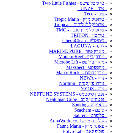
- טו ליטל פישס - Two Little Fishies
- טונז - TUNZE
- טקו - Teco
- טרופיק מרין - Tropic Marin
- טרופיקל למלוחים - Tropical
- טרופיקל מרין סנטר - TMC
- טריטון - TRITON
- כימיקלין - ChemiClean
- לגונה - LAGUNA
- מארין פיור - MARINE PURE
- מודרן ריף - Modern Reef
- מיקרוב ליפט - Microbe Lift
- מקספקט - Maxspect
- מרקו רוקס - Marco Rocks
- נווה - NEWA
- נורת' פין קנדה - Northfin
- ניוס - NYOS
- נפטון סיסטמס - NEPTUNE SYSTEMS
- נפטוניאן קיוב - Neptunian Cube
- סאנקינג -Sanking
- סיכם - Seachem
- סליפרט - Salifert
- עולם המים - AquaWorld.co.il
- פאונה מרין - Fauna Marin
- פוליפ לאב - Polyp Lab