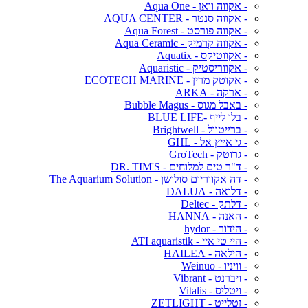
- אקווה וואן - Aqua One
- אקווה סנטר - AQUA CENTER
- אקווה פורסט - Aqua Forest
- אקווה קרמיק - Aqua Ceramic
- אקווטיקס - Aquatix
- אקווריסטיק - Aquaristic
- אקוטק מרין - ECOTECH MARINE
- ארקה - ARKA
- באבל מגוס - Bubble Magus
- בלו לייף -BLUE LIFE
- ברייטוול - Brightwell
- גי אייץ אל - GHL
- גרוטק - GroTech
- ד"ר טים למלוחים - DR. TIM'S
- דה אקווריום סולושן - The Aquarium Solution
- דלואה - DALUA
- דלתק - Deltec
- האנה - HANNA
- הידור - hydor
- היי טי איי - ATI aquaristik
- הילאה - HAILEA
- וויניו - Weinuo
- ויברנט - Vibrant
- ויטליס - Vitalis
- זטלייט - ZETLIGHT