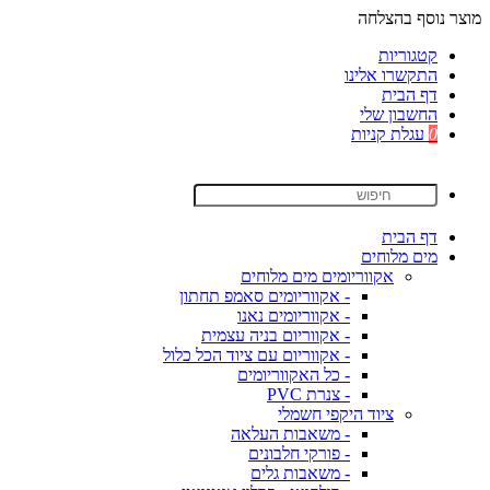
מוצר נוסף בהצלחה
קטגוריות
התקשרו אלינו
דף הבית
החשבון שלי
0
עגלת קניות
דף הבית
מים מלוחים
אקווריומים מים מלוחים
- אקווריומים סאמפ תחתון
- אקווריומים נאנו
- אקווריום בניה עצמית
- אקווריום עם ציוד הכל כלול
- כל האקווריומים
- צנרת PVC
ציוד היקפי חשמלי
- משאבות העלאה
- פורקי חלבונים
- משאבות גלים