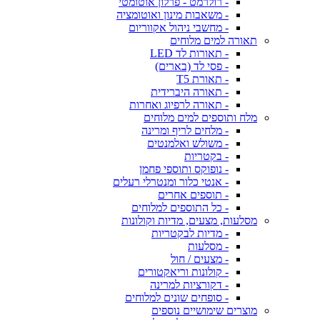
- רולרמט - פרלון אוטומטי
- משאבות מינון ואוטומציה
- מחשבי ניהול אקווריום
תאורה למים מלוחים
- תאורות לד LED
- פסי לד (בארים)
- תאורת T5
- תאורה היברידית
- תאורה לרפיוג ואחרות
מלח ותוספים למים מלוחים
- מלחים לריף ומרינה
- משולש ואלמנטים
- בקטריות
- נופוקס ותוספי פחמן
- אנטי כלור ומנטרלי רעלים
- תוספים אחרים
- כל התוספים למלוחים
מסלעות, מצעים, מדיות וקולונות
- מדיות לבקטריות
- מסלעות
- מצעים / חול
- קולונות וריאקטורים
- דקורציות למרינה
- סופחים שונים למלוחים
מוצרים שימושיים נוספים