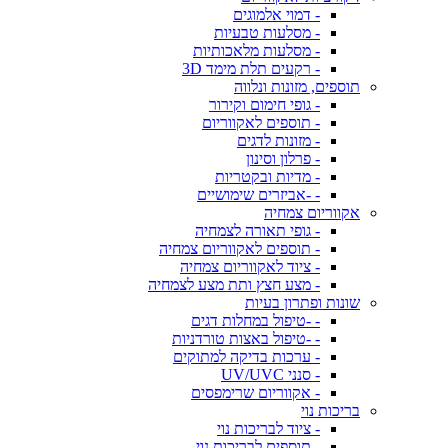
- דמוי אלמוגים
- מסלעות טבעיות
- מסלעות מלאכותיות
- רקעים תלת מימד 3D
תוספים, מזונות ונלווה
- גופי חימום וקירור
- תוספים לאקווריום
- מזונות לדגים
- פרלון וסינון
- מדיות ובקטריות
- -אביזרים שימושיים
אקווריום צמחיה
- גופי תאורה לצמחיה
- תוספים לאקווריום צמחיה
- ציוד לאקווריום צמחיה
- מצע חצץ ותת מצע לצמחיה
שונות ופתרון בעיות
- -טיפול במחלות דגים
- -טיפול באצות טורדניות
- ערכות בדיקה למתוקים
- סנני UV/UVC
- אקווריום שרימפסים
בריכות נוי
- ציוד לבריכות נוי
- תוספים לבריכות נוי