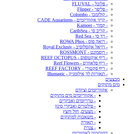
- פלובל - FLUVAL
- פליפר - Flipper
- קולומבו - Colombo
- קייד אקווריומים - CADE Aquariums
- קמור - Kamoer
- קריב סי - CaribSea
- רד סי - Red Sea
- רואה פוס - ROWA Phos
- רויאל אקסלוסיב - Royal Exclusiv
- רוסמונט - ROSSMONT
- ריף אוקטופוס - REEF OCTOPUS
- ריף פלאוורס - Reef Flowers
- ריף פקטורי - REEF FACTORY
- תאורות לד אילומגיק - Illumagic
מבצעים
מים מתוקים
אקווריומים וציודם
- אקווריומים מים מתוקים
- טרריומים ואביזרים
- פילטרים ואביזרי סינון
- מצעים, חול וחצץ
- משאבות למתוקים
- תאורה
- צנרת
דקורציות לאקווריום