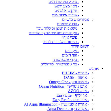
- טיפול במחלות דגים
- ניקוי מצע ורפש
- שיקום אלמוגים
- שיפור איכות מים
אביזרים שימושיים
- הכנת פראגים
- משאבות חמצן וסוללות גיבוי
- סקרפרים ומגנטים לניקוי הזכוכית
- פיצוי אידוי
- רשתות ומלכודות לדגים
חימום קירור
- מקררים
- גופי חימום
- בקרי טמפרטורה
- צגי טמפרטורה ומדחומים
מותגים
- אהיים - EHEIM
- אואזה - OASE
- אומגה וואן - Omega One
- אושן נוטרישן - Ocean Nutrition
- אזו - AZOO
- איזי לייף - Easy Life
- איזי ריפס - Easy Reefs
- אקווה אילומינשיין - AI Aqua Illumination
- אקווה דקור - Aqua Decor