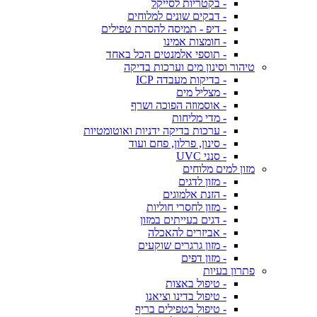
- בקטריות לסייקל
- דבקים שונים למלוחים
- דיפ - תמיסה להסרת טפילים
- חומצות אמינו
- תוספי אלמנטים הכל באחד
טיהור וסינון מים וערכות בדיקה
- בדיקות מעבדה ICP
- מצליל מים
- אוסמוזה הפוכה ושרף
- מדי מליחות
- ערכות בדיקה ידניות ואוטומטיות
- סינון, פרלון, פחם ועוד
- סנני UVC
מזון למים מלוחים
- מזון לדגים
- הזנת אלמוגים
- מזון לחסרי חוליות
- דגים בעייתים במזון
- אביזרים להאכלה
- מזון גרגרים שוקעים
- מזון דפים
פתרון בעיות
- טיפול באצות
- טיפול בדינו וציאנו
- טיפול בטפילים בריף