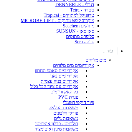
דנרלי - DENNERLE
טטרה - Tetra
טרופיקל למתוקים - Tropical
מיקרוב ליפט מתוקים - MICROBE LIFT
מתוקים Seachem
סאן סאן - SUNSUN
סליפרט מתוקים
סרה - Sera
עוד...
מים מלוחים
אקווריומים מים מלוחים
אקווריומים סאמפ תחתון
אקווריומים נאנו
אקווריום בניה עצמית
אקווריום עם ציוד הכל כלול
כל האקווריומים
צנרת PVC
ציוד היקפי חשמלי
משאבות העלאה
פורקי חלבונים
משאבות גלים
רולרמט - פרלון אוטומטי
משאבות מינון ואוטומציה