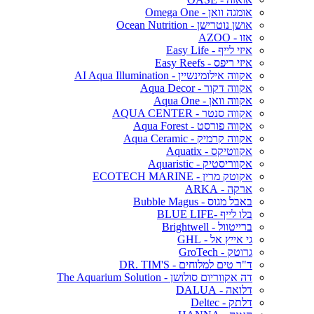
אומגה וואן - Omega One
אושן נוטרישן - Ocean Nutrition
אזו - AZOO
איזי לייף - Easy Life
איזי ריפס - Easy Reefs
אקווה אילומינשיין - AI Aqua Illumination
אקווה דקור - Aqua Decor
אקווה וואן - Aqua One
אקווה סנטר - AQUA CENTER
אקווה פורסט - Aqua Forest
אקווה קרמיק - Aqua Ceramic
אקווטיקס - Aquatix
אקווריסטיק - Aquaristic
אקוטק מרין - ECOTECH MARINE
ארקה - ARKA
באבל מגוס - Bubble Magus
בלו לייף -BLUE LIFE
ברייטוול - Brightwell
גי אייץ אל - GHL
גרוטק - GroTech
ד"ר טים למלוחים - DR. TIM'S
דה אקווריום סולושן - The Aquarium Solution
דלואה - DALUA
דלתק - Deltec