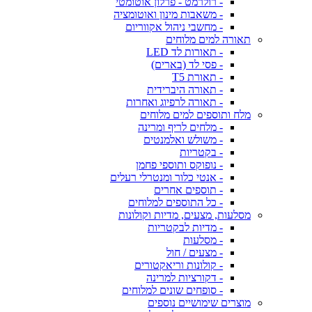
- רולרמט - פרלון אוטומטי
- משאבות מינון ואוטומציה
- מחשבי ניהול אקווריום
תאורה למים מלוחים
- תאורות לד LED
- פסי לד (בארים)
- תאורת T5
- תאורה היברידית
- תאורה לרפיוג ואחרות
מלח ותוספים למים מלוחים
- מלחים לריף ומרינה
- משולש ואלמנטים
- בקטריות
- נופוקס ותוספי פחמן
- אנטי כלור ומנטרלי רעלים
- תוספים אחרים
- כל התוספים למלוחים
מסלעות, מצעים, מדיות וקולונות
- מדיות לבקטריות
- מסלעות
- מצעים / חול
- קולונות וריאקטורים
- דקורציות למרינה
- סופחים שונים למלוחים
מוצרים שימושיים נוספים