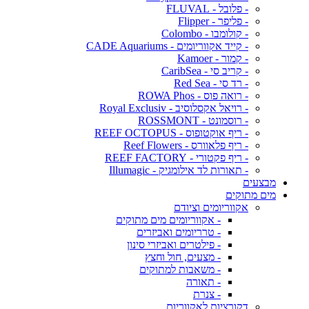
- פלובל - FLUVAL
- פליפר - Flipper
- קולומבו - Colombo
- קייד אקווריומים - CADE Aquariums
- קמור - Kamoer
- קריב סי - CaribSea
- רד סי - Red Sea
- רואה פוס - ROWA Phos
- רויאל אקסלוסיב - Royal Exclusiv
- רוסמונט - ROSSMONT
- ריף אוקטופוס - REEF OCTOPUS
- ריף פלאוורס - Reef Flowers
- ריף פקטורי - REEF FACTORY
- תאורות לד אילומגיק - Illumagic
מבצעים
מים מתוקים
אקווריומים וציודם
- אקווריומים מים מתוקים
- טרריומים ואביזרים
- פילטרים ואביזרי סינון
- מצעים, חול וחצץ
- משאבות למתוקים
- תאורה
- צנרת
דקורציות לאקווריום