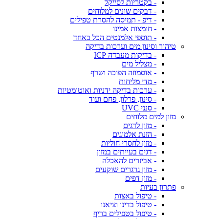
- בקטריות לסייקל
- דבקים שונים למלוחים
- דיפ - תמיסה להסרת טפילים
- חומצות אמינו
- תוספי אלמנטים הכל באחד
טיהור וסינון מים וערכות בדיקה
- בדיקות מעבדה ICP
- מצליל מים
- אוסמוזה הפוכה ושרף
- מדי מליחות
- ערכות בדיקה ידניות ואוטומטיות
- סינון, פרלון, פחם ועוד
- סנני UVC
מזון למים מלוחים
- מזון לדגים
- הזנת אלמוגים
- מזון לחסרי חוליות
- דגים בעייתים במזון
- אביזרים להאכלה
- מזון גרגרים שוקעים
- מזון דפים
פתרון בעיות
- טיפול באצות
- טיפול בדינו וציאנו
- טיפול בטפילים בריף