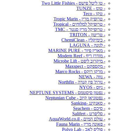
- טו ליטל פישס - Two Little Fishies
- טונז - TUNZE
- טקו - Teco
- טרופיק מרין - Tropic Marin
- טרופיקל למלוחים - Tropical
- טרופיקל מרין סנטר - TMC
- טריטון - TRITON
- כימיקלין - ChemiClean
- לגונה - LAGUNA
- מארין פיור - MARINE PURE
- מודרן ריף - Modern Reef
- מיקרוב ליפט - Microbe Lift
- מקספקט - Maxspect
- מרקו רוקס - Marco Rocks
- נווה - NEWA
- נורת' פין קנדה - Northfin
- ניוס - NYOS
- נפטון סיסטמס - NEPTUNE SYSTEMS
- נפטוניאן קיוב - Neptunian Cube
- סאנקינג -Sanking
- סיכם - Seachem
- סליפרט - Salifert
- עולם המים - AquaWorld.co.il
- פאונה מרין - Fauna Marin
- פוליפ לאב - Polyp Lab