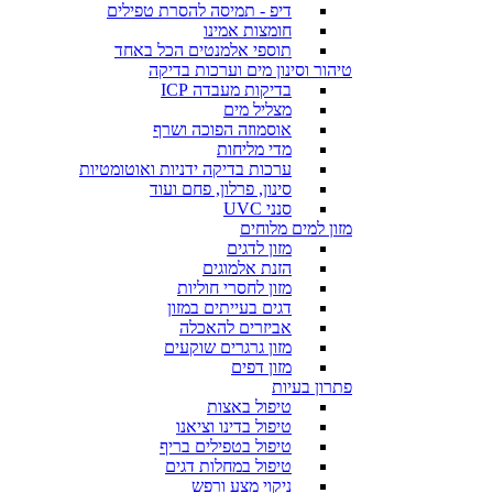
דיפ - תמיסה להסרת טפילים
חומצות אמינו
תוספי אלמנטים הכל באחד
טיהור וסינון מים וערכות בדיקה
בדיקות מעבדה ICP
מצליל מים
אוסמוזה הפוכה ושרף
מדי מליחות
ערכות בדיקה ידניות ואוטומטיות
סינון, פרלון, פחם ועוד
סנני UVC
מזון למים מלוחים
מזון לדגים
הזנת אלמוגים
מזון לחסרי חוליות
דגים בעייתים במזון
אביזרים להאכלה
מזון גרגרים שוקעים
מזון דפים
פתרון בעיות
טיפול באצות
טיפול בדינו וציאנו
טיפול בטפילים בריף
טיפול במחלות דגים
ניקוי מצע ורפש