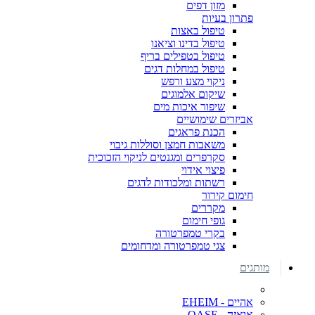
מזון דפים
פתרון בעיות
טיפול באצות
טיפול בדינו וציאנו
טיפול בטפילים בריף
טיפול במחלות דגים
ניקוי מצע ורפש
שיקום אלמוגים
שיפור איכות מים
אביזרים שימושיים
הכנת פראגים
משאבות חמצן וסוללות גיבוי
סקרפרים ומגנטים לניקוי הזכוכית
פיצוי אידוי
רשתות ומלכודות לדגים
חימום קירור
מקררים
גופי חימום
בקרי טמפרטורה
צגי טמפרטורה ומדחומים
מותגים
אהיים - EHEIM
אואזה - OASE