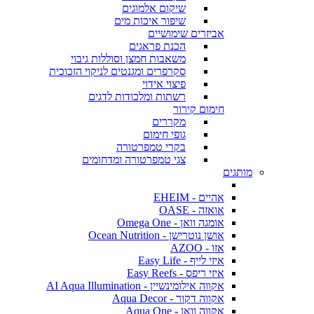
שיקום אלמוגים
שיפור איכות מים
אביזרים שימושיים
הכנת פראגים
משאבות חמצן וסוללות גיבוי
סקרפרים ומגנטים לניקוי הזכוכית
פיצוי אידוי
רשתות ומלכודות לדגים
חימום קירור
מקררים
גופי חימום
בקרי טמפרטורה
צגי טמפרטורה ומדחומים
מותגים
אהיים - EHEIM
אואזה - OASE
אומגה וואן - Omega One
אושן נוטרישן - Ocean Nutrition
אזו - AZOO
איזי לייף - Easy Life
איזי ריפס - Easy Reefs
אקווה אילומינשיין - AI Aqua Illumination
אקווה דקור - Aqua Decor
אקווה וואן - Aqua One