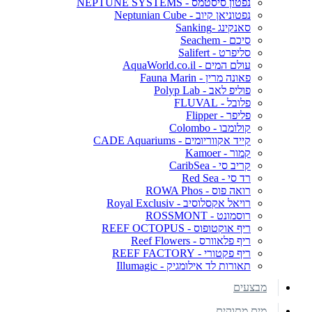
נפטון סיסטמס - NEPTUNE SYSTEMS
נפטוניאן קיוב - Neptunian Cube
סאנקינג -Sanking
סיכם - Seachem
סליפרט - Salifert
עולם המים - AquaWorld.co.il
פאונה מרין - Fauna Marin
פוליפ לאב - Polyp Lab
פלובל - FLUVAL
פליפר - Flipper
קולומבו - Colombo
קייד אקווריומים - CADE Aquariums
קמור - Kamoer
קריב סי - CaribSea
רד סי - Red Sea
רואה פוס - ROWA Phos
רויאל אקסלוסיב - Royal Exclusiv
רוסמונט - ROSSMONT
ריף אוקטופוס - REEF OCTOPUS
ריף פלאוורס - Reef Flowers
ריף פקטורי - REEF FACTORY
תאורות לד אילומגיק - Illumagic
מבצעים
מים מתוקים