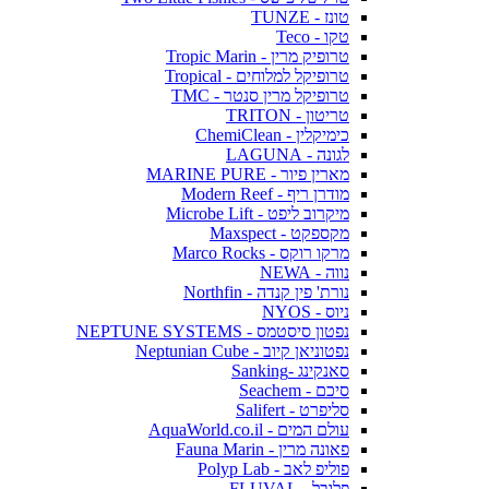
טונז - TUNZE
טקו - Teco
טרופיק מרין - Tropic Marin
טרופיקל למלוחים - Tropical
טרופיקל מרין סנטר - TMC
טריטון - TRITON
כימיקלין - ChemiClean
לגונה - LAGUNA
מארין פיור - MARINE PURE
מודרן ריף - Modern Reef
מיקרוב ליפט - Microbe Lift
מקספקט - Maxspect
מרקו רוקס - Marco Rocks
נווה - NEWA
נורת' פין קנדה - Northfin
ניוס - NYOS
נפטון סיסטמס - NEPTUNE SYSTEMS
נפטוניאן קיוב - Neptunian Cube
סאנקינג -Sanking
סיכם - Seachem
סליפרט - Salifert
עולם המים - AquaWorld.co.il
פאונה מרין - Fauna Marin
פוליפ לאב - Polyp Lab
פלובל - FLUVAL