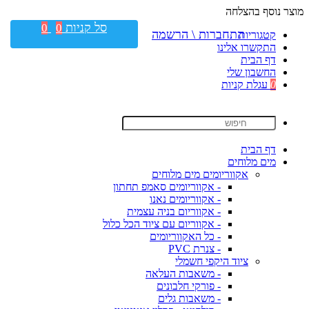
מוצר נוסף בהצלחה
סל קניות
0
0
התחברות \ הרשמה
קטגוריות
התקשרו אלינו
דף הבית
החשבון שלי
0
עגלת קניות
דף הבית
מים מלוחים
אקווריומים מים מלוחים
- אקווריומים סאמפ תחתון
- אקווריומים נאנו
- אקווריום בניה עצמית
- אקווריום עם ציוד הכל כלול
- כל האקווריומים
- צנרת PVC
ציוד היקפי חשמלי
- משאבות העלאה
- פורקי חלבונים
- משאבות גלים