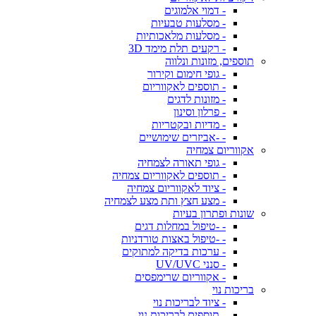
- דמוי אלמוגים
- מסלעות טבעיות
- מסלעות מלאכותיות
- רקעים תלת מימד 3D
תוספים, מזונות ונלווה
- גופי חימום וקירור
- תוספים לאקווריום
- מזונות לדגים
- פרלון וסינון
- מדיות ובקטריות
- -אביזרים שימושיים
אקווריום צמחיה
- גופי תאורה לצמחיה
- תוספים לאקווריום צמחיה
- ציוד לאקווריום צמחיה
- מצע חצץ ותת מצע לצמחיה
שונות ופתרון בעיות
- -טיפול במחלות דגים
- -טיפול באצות טורדניות
- ערכות בדיקה למתוקים
- סנני UV/UVC
- אקווריום שרימפסים
בריכות נוי
- ציוד לבריכות נוי
- תוספים לבריכות נוי