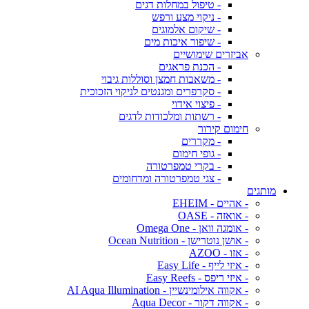
- טיפול במחלות דגים
- ניקוי מצע ורפש
- שיקום אלמוגים
- שיפור איכות מים
אביזרים שימושיים
- הכנת פראגים
- משאבות חמצן וסוללות גיבוי
- סקרפרים ומגנטים לניקוי הזכוכית
- פיצוי אידוי
- רשתות ומלכודות לדגים
חימום קירור
- מקררים
- גופי חימום
- בקרי טמפרטורה
- צגי טמפרטורה ומדחומים
מותגים
- אהיים - EHEIM
- אואזה - OASE
- אומגה וואן - Omega One
- אושן נוטרישן - Ocean Nutrition
- אזו - AZOO
- איזי לייף - Easy Life
- איזי ריפס - Easy Reefs
- אקווה אילומינשיין - AI Aqua Illumination
- אקווה דקור - Aqua Decor