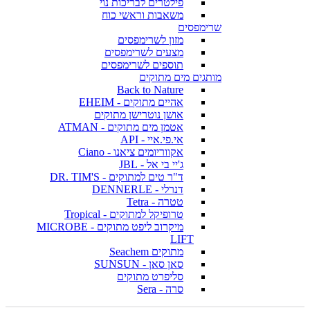
פילטרים לבריכות נוי
משאבות וראשי כוח
שרימפסים
מזון לשרימפסים
מצעים לשרימפסים
תוספים לשרימפסים
מותגים מים מתוקים
Back to Nature
אהיים מתוקים - EHEIM
אושן נוטרישן מתוקים
אטמן מים מתוקים - ATMAN
אי.פי.איי - API
אקווריומים ציאנו - Ciano
ג'יי בי אל - JBL
ד"ר טים למתוקים - DR. TIM'S
דנרלי - DENNERLE
טטרה - Tetra
טרופיקל למתוקים - Tropical
מיקרוב ליפט מתוקים - MICROBE
LIFT
מתוקים Seachem
סאן סאן - SUNSUN
סליפרט מתוקים
סרה - Sera