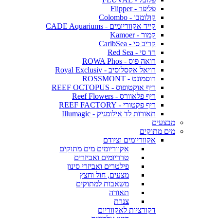
פליפר - Flipper
קולומבו - Colombo
קייד אקווריומים - CADE Aquariums
קמור - Kamoer
קריב סי - CaribSea
רד סי - Red Sea
רואה פוס - ROWA Phos
רויאל אקסלוסיב - Royal Exclusiv
רוסמונט - ROSSMONT
ריף אוקטופוס - REEF OCTOPUS
ריף פלאוורס - Reef Flowers
ריף פקטורי - REEF FACTORY
תאורות לד אילומגיק - Illumagic
מבצעים
מים מתוקים
אקווריומים וציודם
אקווריומים מים מתוקים
טרריומים ואביזרים
פילטרים ואביזרי סינון
מצעים, חול וחצץ
משאבות למתוקים
תאורה
צנרת
דקורציות לאקווריום