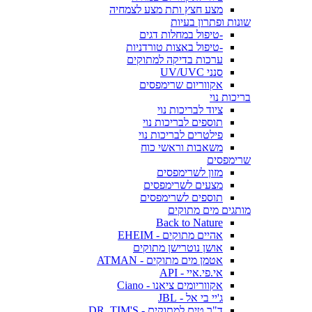
מצע חצץ ותת מצע לצמחיה
שונות ופתרון בעיות
-טיפול במחלות דגים
-טיפול באצות טורדניות
ערכות בדיקה למתוקים
סנני UV/UVC
אקווריום שרימפסים
בריכות נוי
ציוד לבריכות נוי
תוספים לבריכות נוי
פילטרים לבריכות נוי
משאבות וראשי כוח
שרימפסים
מזון לשרימפסים
מצעים לשרימפסים
תוספים לשרימפסים
מותגים מים מתוקים
Back to Nature
אהיים מתוקים - EHEIM
אושן נוטרישן מתוקים
אטמן מים מתוקים - ATMAN
אי.פי.איי - API
אקווריומים ציאנו - Ciano
ג'יי בי אל - JBL
ד"ר טים למתוקים - DR. TIM'S