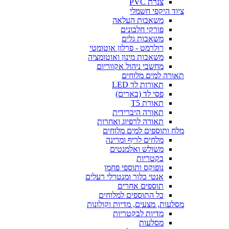
צנרת PVC
ציוד היקפי חשמלי
משאבות העלאה
פורקי חלבונים
משאבות גלים
רולרמט - פרלון אוטומטי
משאבות מינון ואוטומציה
מחשבי ניהול אקווריום
תאורה למים מלוחים
תאורות לד LED
פסי לד (בארים)
תאורת T5
תאורה היברידית
תאורה לרפיוג ואחרות
מלח ותוספים למים מלוחים
מלחים לריף ומרינה
משולש ואלמנטים
בקטריות
נופוקס ותוספי פחמן
אנטי כלור ומנטרלי רעלים
תוספים אחרים
כל התוספים למלוחים
מסלעות, מצעים, מדיות וקולונות
מדיות לבקטריות
מסלעות