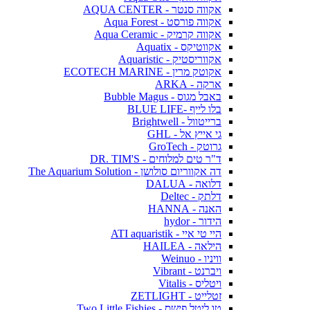
אקווה סנטר - AQUA CENTER
אקווה פורסט - Aqua Forest
אקווה קרמיק - Aqua Ceramic
אקווטיקס - Aquatix
אקווריסטיק - Aquaristic
אקוטק מרין - ECOTECH MARINE
ארקה - ARKA
באבל מגוס - Bubble Magus
בלו לייף -BLUE LIFE
ברייטוול - Brightwell
גי אייץ אל - GHL
גרוטק - GroTech
ד"ר טים למלוחים - DR. TIM'S
דה אקווריום סולושן - The Aquarium Solution
דלואה - DALUA
דלתק - Deltec
האנה - HANNA
הידור - hydor
היי טי איי - ATI aquaristik
הילאה - HAILEA
וויניו - Weinuo
ויברנט - Vibrant
ויטליס - Vitalis
זטלייט - ZETLIGHT
טו ליטל פישס - Two Little Fishies