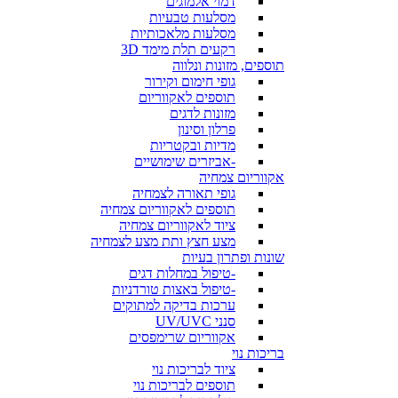
דמוי אלמוגים
מסלעות טבעיות
מסלעות מלאכותיות
רקעים תלת מימד 3D
תוספים, מזונות ונלווה
גופי חימום וקירור
תוספים לאקווריום
מזונות לדגים
פרלון וסינון
מדיות ובקטריות
-אביזרים שימושיים
אקווריום צמחיה
גופי תאורה לצמחיה
תוספים לאקווריום צמחיה
ציוד לאקווריום צמחיה
מצע חצץ ותת מצע לצמחיה
שונות ופתרון בעיות
-טיפול במחלות דגים
-טיפול באצות טורדניות
ערכות בדיקה למתוקים
סנני UV/UVC
אקווריום שרימפסים
בריכות נוי
ציוד לבריכות נוי
תוספים לבריכות נוי