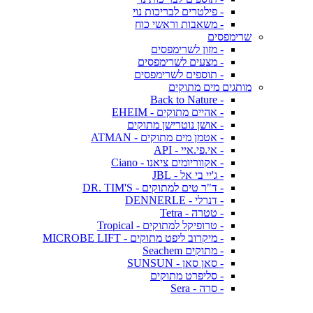
- פילטרים לבריכות נוי
- משאבות וראשי כוח
שרימפסים
- מזון לשרימפסים
- מצעים לשרימפסים
- תוספים לשרימפסים
מותגים מים מתוקים
- Back to Nature
- אהיים מתוקים - EHEIM
- אושן נוטרישן מתוקים
- אטמן מים מתוקים - ATMAN
- אי.פי.איי - API
- אקווריומים ציאנו - Ciano
- ג'יי בי אל - JBL
- ד"ר טים למתוקים - DR. TIM'S
- דנרלי - DENNERLE
- טטרה - Tetra
- טרופיקל למתוקים - Tropical
- מיקרוב ליפט מתוקים - MICROBE LIFT
- מתוקים Seachem
- סאן סאן - SUNSUN
- סליפרט מתוקים
- סרה - Sera