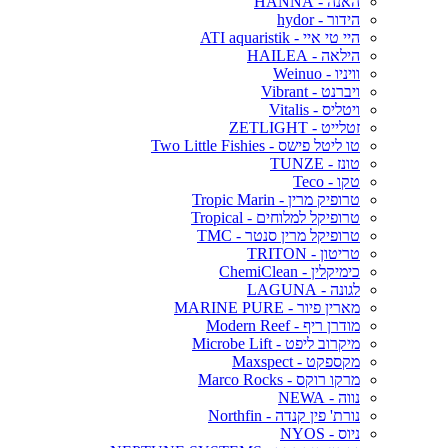
האנה - HANNA
הידור - hydor
היי טי איי - ATI aquaristik
הילאה - HAILEA
וויניו - Weinuo
ויברנט - Vibrant
ויטליס - Vitalis
זטלייט - ZETLIGHT
טו ליטל פישס - Two Little Fishies
טונז - TUNZE
טקו - Teco
טרופיק מרין - Tropic Marin
טרופיקל למלוחים - Tropical
טרופיקל מרין סנטר - TMC
טריטון - TRITON
כימיקלין - ChemiClean
לגונה - LAGUNA
מארין פיור - MARINE PURE
מודרן ריף - Modern Reef
מיקרוב ליפט - Microbe Lift
מקספקט - Maxspect
מרקו רוקס - Marco Rocks
נווה - NEWA
נורת' פין קנדה - Northfin
ניוס - NYOS