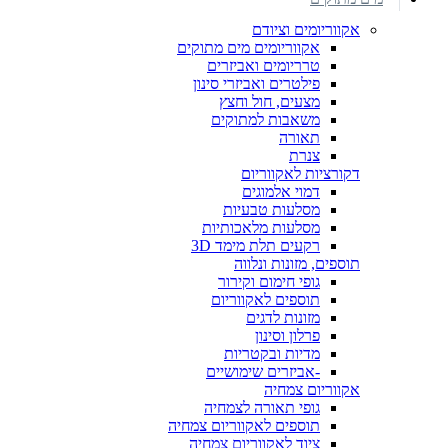
אקווריומים וציודם
אקווריומים מים מתוקים
טרריומים ואביזרים
פילטרים ואביזרי סינון
מצעים, חול וחצץ
משאבות למתוקים
תאורה
צנרת
דקורציות לאקווריום
דמוי אלמוגים
מסלעות טבעיות
מסלעות מלאכותיות
רקעים תלת מימד 3D
תוספים, מזונות ונלווה
גופי חימום וקירור
תוספים לאקווריום
מזונות לדגים
פרלון וסינון
מדיות ובקטריות
-אביזרים שימושיים
אקווריום צמחיה
גופי תאורה לצמחיה
תוספים לאקווריום צמחיה
ציוד לאקווריום צמחיה