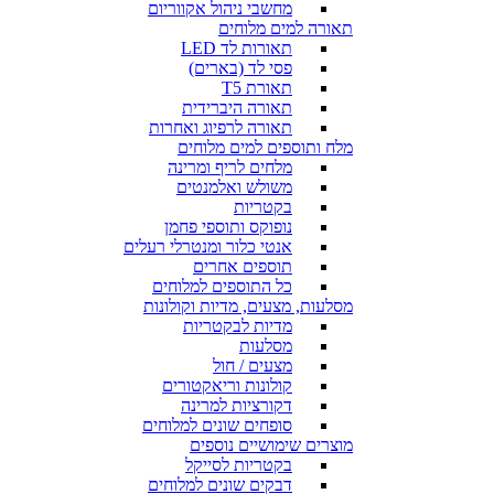
מחשבי ניהול אקווריום
תאורה למים מלוחים
תאורות לד LED
פסי לד (בארים)
תאורת T5
תאורה היברידית
תאורה לרפיוג ואחרות
מלח ותוספים למים מלוחים
מלחים לריף ומרינה
משולש ואלמנטים
בקטריות
נופוקס ותוספי פחמן
אנטי כלור ומנטרלי רעלים
תוספים אחרים
כל התוספים למלוחים
מסלעות, מצעים, מדיות וקולונות
מדיות לבקטריות
מסלעות
מצעים / חול
קולונות וריאקטורים
דקורציות למרינה
סופחים שונים למלוחים
מוצרים שימושיים נוספים
בקטריות לסייקל
דבקים שונים למלוחים