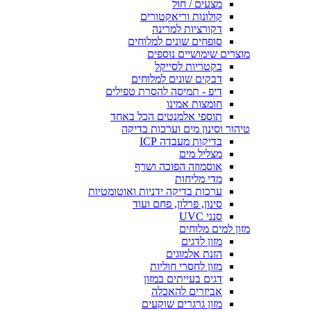
מצעים / חול
קולונות וריאקטורים
דקורציות למרינה
סופחים שונים למלוחים
מוצרים שימושיים נוספים
בקטריות לסייקל
דבקים שונים למלוחים
דיפ - תמיסה להסרת טפילים
חומצות אמינו
תוספי אלמנטים הכל באחד
טיהור וסינון מים וערכות בדיקה
בדיקות מעבדה ICP
מצליל מים
אוסמוזה הפוכה ושרף
מדי מליחות
ערכות בדיקה ידניות ואוטומטיות
סינון, פרלון, פחם ועוד
סנני UVC
מזון למים מלוחים
מזון לדגים
הזנת אלמוגים
מזון לחסרי חוליות
דגים בעייתים במזון
אביזרים להאכלה
מזון גרגרים שוקעים