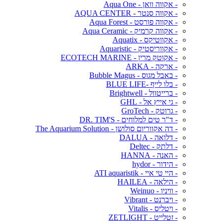
- אקווה וואן - Aqua One
- אקווה סנטר - AQUA CENTER
- אקווה פורסט - Aqua Forest
- אקווה קרמיק - Aqua Ceramic
- אקווטיקס - Aquatix
- אקווריסטיק - Aquaristic
- אקוטק מרין - ECOTECH MARINE
- ארקה - ARKA
- באבל מגוס - Bubble Magus
- בלו לייף -BLUE LIFE
- ברייטוול - Brightwell
- גי אייץ אל - GHL
- גרוטק - GroTech
- ד"ר טים למלוחים - DR. TIM'S
- דה אקווריום סולושן - The Aquarium Solution
- דלואה - DALUA
- דלתק - Deltec
- האנה - HANNA
- הידור - hydor
- היי טי איי - ATI aquaristik
- הילאה - HAILEA
- וויניו - Weinuo
- ויברנט - Vibrant
- ויטליס - Vitalis
- זטלייט - ZETLIGHT