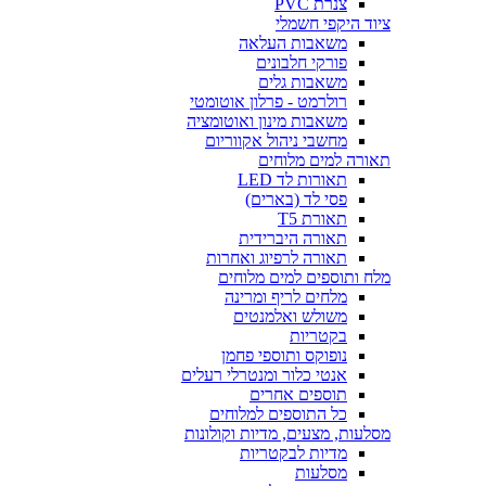
צנרת PVC
ציוד היקפי חשמלי
משאבות העלאה
פורקי חלבונים
משאבות גלים
רולרמט - פרלון אוטומטי
משאבות מינון ואוטומציה
מחשבי ניהול אקווריום
תאורה למים מלוחים
תאורות לד LED
פסי לד (בארים)
תאורת T5
תאורה היברידית
תאורה לרפיוג ואחרות
מלח ותוספים למים מלוחים
מלחים לריף ומרינה
משולש ואלמנטים
בקטריות
נופוקס ותוספי פחמן
אנטי כלור ומנטרלי רעלים
תוספים אחרים
כל התוספים למלוחים
מסלעות, מצעים, מדיות וקולונות
מדיות לבקטריות
מסלעות