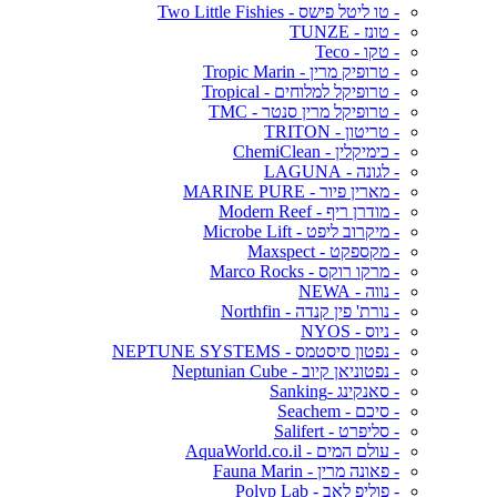
- טו ליטל פישס - Two Little Fishies
- טונז - TUNZE
- טקו - Teco
- טרופיק מרין - Tropic Marin
- טרופיקל למלוחים - Tropical
- טרופיקל מרין סנטר - TMC
- טריטון - TRITON
- כימיקלין - ChemiClean
- לגונה - LAGUNA
- מארין פיור - MARINE PURE
- מודרן ריף - Modern Reef
- מיקרוב ליפט - Microbe Lift
- מקספקט - Maxspect
- מרקו רוקס - Marco Rocks
- נווה - NEWA
- נורת' פין קנדה - Northfin
- ניוס - NYOS
- נפטון סיסטמס - NEPTUNE SYSTEMS
- נפטוניאן קיוב - Neptunian Cube
- סאנקינג -Sanking
- סיכם - Seachem
- סליפרט - Salifert
- עולם המים - AquaWorld.co.il
- פאונה מרין - Fauna Marin
- פוליפ לאב - Polyp Lab