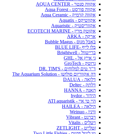
אקווה סנטר - AQUA CENTER
אקווה פורסט - Aqua Forest
אקווה קרמיק - Aqua Ceramic
אקווטיקס - Aquatix
אקווריסטיק - Aquaristic
אקוטק מרין - ECOTECH MARINE
ארקה - ARKA
באבל מגוס - Bubble Magus
בלו לייף -BLUE LIFE
ברייטוול - Brightwell
גי אייץ אל - GHL
גרוטק - GroTech
ד"ר טים למלוחים - DR. TIM'S
דה אקווריום סולושן - The Aquarium Solution
דלואה - DALUA
דלתק - Deltec
האנה - HANNA
הידור - hydor
היי טי איי - ATI aquaristik
הילאה - HAILEA
וויניו - Weinuo
ויברנט - Vibrant
ויטליס - Vitalis
זטלייט - ZETLIGHT
טו ליטל פישס - Two Little Fishies