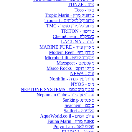
טונז - TUNZE
טקו - Teco
טרופיק מרין - Tropic Marin
טרופיקל למלוחים - Tropical
טרופיקל מרין סנטר - TMC
טריטון - TRITON
כימיקלין - ChemiClean
לגונה - LAGUNA
מארין פיור - MARINE PURE
מודרן ריף - Modern Reef
מיקרוב ליפט - Microbe Lift
מקספקט - Maxspect
מרקו רוקס - Marco Rocks
נווה - NEWA
נורת' פין קנדה - Northfin
ניוס - NYOS
נפטון סיסטמס - NEPTUNE SYSTEMS
נפטוניאן קיוב - Neptunian Cube
סאנקינג -Sanking
סיכם - Seachem
סליפרט - Salifert
עולם המים - AquaWorld.co.il
פאונה מרין - Fauna Marin
פוליפ לאב - Polyp Lab
פלובל - FLUVAL