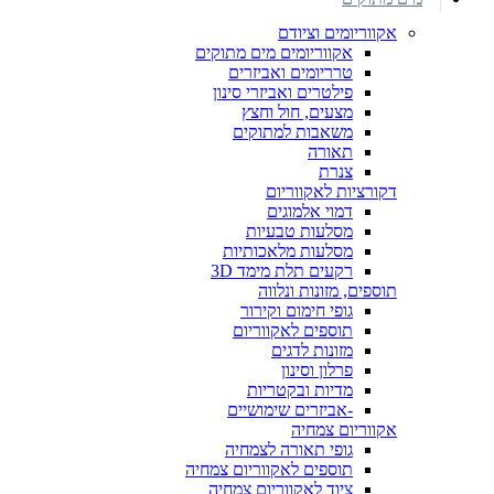
אקווריומים וציודם
אקווריומים מים מתוקים
טרריומים ואביזרים
פילטרים ואביזרי סינון
מצעים, חול וחצץ
משאבות למתוקים
תאורה
צנרת
דקורציות לאקווריום
דמוי אלמוגים
מסלעות טבעיות
מסלעות מלאכותיות
רקעים תלת מימד 3D
תוספים, מזונות ונלווה
גופי חימום וקירור
תוספים לאקווריום
מזונות לדגים
פרלון וסינון
מדיות ובקטריות
-אביזרים שימושיים
אקווריום צמחיה
גופי תאורה לצמחיה
תוספים לאקווריום צמחיה
ציוד לאקווריום צמחיה