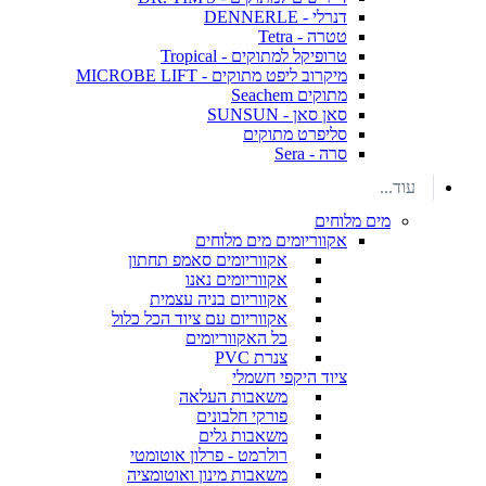
דנרלי - DENNERLE
טטרה - Tetra
טרופיקל למתוקים - Tropical
מיקרוב ליפט מתוקים - MICROBE LIFT
מתוקים Seachem
סאן סאן - SUNSUN
סליפרט מתוקים
סרה - Sera
עוד...
מים מלוחים
אקווריומים מים מלוחים
אקווריומים סאמפ תחתון
אקווריומים נאנו
אקווריום בניה עצמית
אקווריום עם ציוד הכל כלול
כל האקווריומים
צנרת PVC
ציוד היקפי חשמלי
משאבות העלאה
פורקי חלבונים
משאבות גלים
רולרמט - פרלון אוטומטי
משאבות מינון ואוטומציה