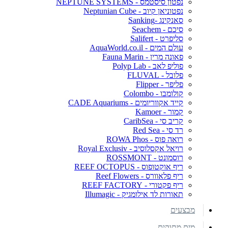
נפטון סיסטמס - NEPTUNE SYSTEMS
נפטוניאן קיוב - Neptunian Cube
סאנקינג -Sanking
סיכם - Seachem
סליפרט - Salifert
עולם המים - AquaWorld.co.il
פאונה מרין - Fauna Marin
פוליפ לאב - Polyp Lab
פלובל - FLUVAL
פליפר - Flipper
קולומבו - Colombo
קייד אקווריומים - CADE Aquariums
קמור - Kamoer
קריב סי - CaribSea
רד סי - Red Sea
רואה פוס - ROWA Phos
רויאל אקסלוסיב - Royal Exclusiv
רוסמונט - ROSSMONT
ריף אוקטופוס - REEF OCTOPUS
ריף פלאוורס - Reef Flowers
ריף פקטורי - REEF FACTORY
תאורות לד אילומגיק - Illumagic
מבצעים
מים מתוקים