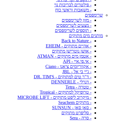
- פילטרים לבריכות נוי
- משאבות וראשי כוח
שרימפסים
- מזון לשרימפסים
- מצעים לשרימפסים
- תוספים לשרימפסים
מותגים מים מתוקים
- Back to Nature
- אהיים מתוקים - EHEIM
- אושן נוטרישן מתוקים
- אטמן מים מתוקים - ATMAN
- אי.פי.איי - API
- אקווריומים ציאנו - Ciano
- ג'יי בי אל - JBL
- ד"ר טים למתוקים - DR. TIM'S
- דנרלי - DENNERLE
- טטרה - Tetra
- טרופיקל למתוקים - Tropical
- מיקרוב ליפט מתוקים - MICROBE LIFT
- מתוקים Seachem
- סאן סאן - SUNSUN
- סליפרט מתוקים
- סרה - Sera