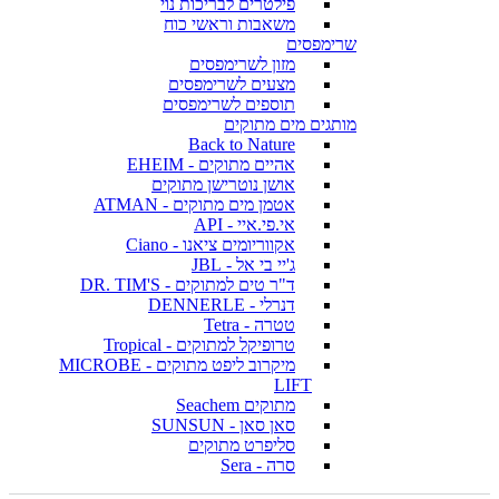
פילטרים לבריכות נוי
משאבות וראשי כוח
שרימפסים
מזון לשרימפסים
מצעים לשרימפסים
תוספים לשרימפסים
מותגים מים מתוקים
Back to Nature
אהיים מתוקים - EHEIM
אושן נוטרישן מתוקים
אטמן מים מתוקים - ATMAN
אי.פי.איי - API
אקווריומים ציאנו - Ciano
ג'יי בי אל - JBL
ד"ר טים למתוקים - DR. TIM'S
דנרלי - DENNERLE
טטרה - Tetra
טרופיקל למתוקים - Tropical
מיקרוב ליפט מתוקים - MICROBE
LIFT
מתוקים Seachem
סאן סאן - SUNSUN
סליפרט מתוקים
סרה - Sera