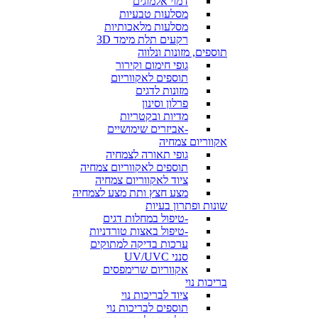
דמוי אלמוגים
מסלעות טבעיות
מסלעות מלאכותיות
רקעים תלת מימד 3D
תוספים, מזונות ונלווה
גופי חימום וקירור
תוספים לאקווריום
מזונות לדגים
פרלון וסינון
מדיות ובקטריות
-אביזרים שימושיים
אקווריום צמחיה
גופי תאורה לצמחיה
תוספים לאקווריום צמחיה
ציוד לאקווריום צמחיה
מצע חצץ ותת מצע לצמחיה
שונות ופתרון בעיות
-טיפול במחלות דגים
-טיפול באצות טורדניות
ערכות בדיקה למתוקים
סנני UV/UVC
אקווריום שרימפסים
בריכות נוי
ציוד לבריכות נוי
תוספים לבריכות נוי