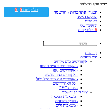
מוצר נוסף בהצלחה
סל קניות
0
0
התחברות \ הרשמה
קטגוריות
התקשרו אלינו
דף הבית
החשבון שלי
0
עגלת קניות
דף הבית
מים מלוחים
אקווריומים מים מלוחים
- אקווריומים סאמפ תחתון
- אקווריומים נאנו
- אקווריום בניה עצמית
- אקווריום עם ציוד הכל כלול
- כל האקווריומים
- צנרת PVC
ציוד היקפי חשמלי
- משאבות העלאה
- פורקי חלבונים
- משאבות גלים