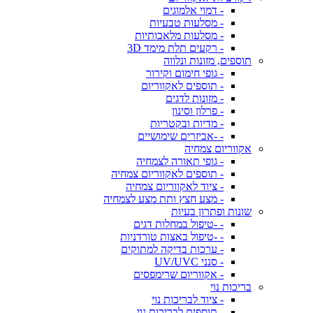
- דמוי אלמוגים
- מסלעות טבעיות
- מסלעות מלאכותיות
- רקעים תלת מימד 3D
תוספים, מזונות ונלווה
- גופי חימום וקירור
- תוספים לאקווריום
- מזונות לדגים
- פרלון וסינון
- מדיות ובקטריות
- -אביזרים שימושיים
אקווריום צמחיה
- גופי תאורה לצמחיה
- תוספים לאקווריום צמחיה
- ציוד לאקווריום צמחיה
- מצע חצץ ותת מצע לצמחיה
שונות ופתרון בעיות
- -טיפול במחלות דגים
- -טיפול באצות טורדניות
- ערכות בדיקה למתוקים
- סנני UV/UVC
- אקווריום שרימפסים
בריכות נוי
- ציוד לבריכות נוי
- תוספים לבריכות נוי