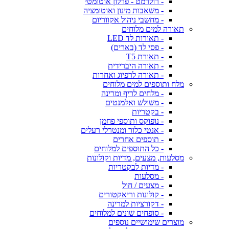
- רולרמט - פרלון אוטומטי
- משאבות מינון ואוטומציה
- מחשבי ניהול אקווריום
תאורה למים מלוחים
- תאורות לד LED
- פסי לד (בארים)
- תאורת T5
- תאורה היברידית
- תאורה לרפיוג ואחרות
מלח ותוספים למים מלוחים
- מלחים לריף ומרינה
- משולש ואלמנטים
- בקטריות
- נופוקס ותוספי פחמן
- אנטי כלור ומנטרלי רעלים
- תוספים אחרים
- כל התוספים למלוחים
מסלעות, מצעים, מדיות וקולונות
- מדיות לבקטריות
- מסלעות
- מצעים / חול
- קולונות וריאקטורים
- דקורציות למרינה
- סופחים שונים למלוחים
מוצרים שימושיים נוספים