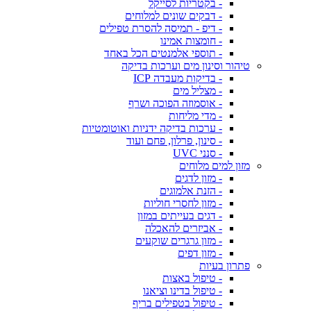
- בקטריות לסייקל
- דבקים שונים למלוחים
- דיפ - תמיסה להסרת טפילים
- חומצות אמינו
- תוספי אלמנטים הכל באחד
טיהור וסינון מים וערכות בדיקה
- בדיקות מעבדה ICP
- מצליל מים
- אוסמוזה הפוכה ושרף
- מדי מליחות
- ערכות בדיקה ידניות ואוטומטיות
- סינון, פרלון, פחם ועוד
- סנני UVC
מזון למים מלוחים
- מזון לדגים
- הזנת אלמוגים
- מזון לחסרי חוליות
- דגים בעייתים במזון
- אביזרים להאכלה
- מזון גרגרים שוקעים
- מזון דפים
פתרון בעיות
- טיפול באצות
- טיפול בדינו וציאנו
- טיפול בטפילים בריף