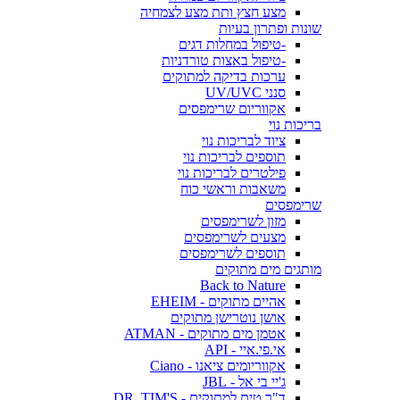
מצע חצץ ותת מצע לצמחיה
שונות ופתרון בעיות
-טיפול במחלות דגים
-טיפול באצות טורדניות
ערכות בדיקה למתוקים
סנני UV/UVC
אקווריום שרימפסים
בריכות נוי
ציוד לבריכות נוי
תוספים לבריכות נוי
פילטרים לבריכות נוי
משאבות וראשי כוח
שרימפסים
מזון לשרימפסים
מצעים לשרימפסים
תוספים לשרימפסים
מותגים מים מתוקים
Back to Nature
אהיים מתוקים - EHEIM
אושן נוטרישן מתוקים
אטמן מים מתוקים - ATMAN
אי.פי.איי - API
אקווריומים ציאנו - Ciano
ג'יי בי אל - JBL
ד"ר טים למתוקים - DR. TIM'S