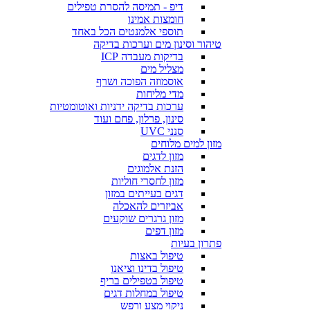
דיפ - תמיסה להסרת טפילים
חומצות אמינו
תוספי אלמנטים הכל באחד
טיהור וסינון מים וערכות בדיקה
בדיקות מעבדה ICP
מצליל מים
אוסמוזה הפוכה ושרף
מדי מליחות
ערכות בדיקה ידניות ואוטומטיות
סינון, פרלון, פחם ועוד
סנני UVC
מזון למים מלוחים
מזון לדגים
הזנת אלמוגים
מזון לחסרי חוליות
דגים בעייתים במזון
אביזרים להאכלה
מזון גרגרים שוקעים
מזון דפים
פתרון בעיות
טיפול באצות
טיפול בדינו וציאנו
טיפול בטפילים בריף
טיפול במחלות דגים
ניקוי מצע ורפש