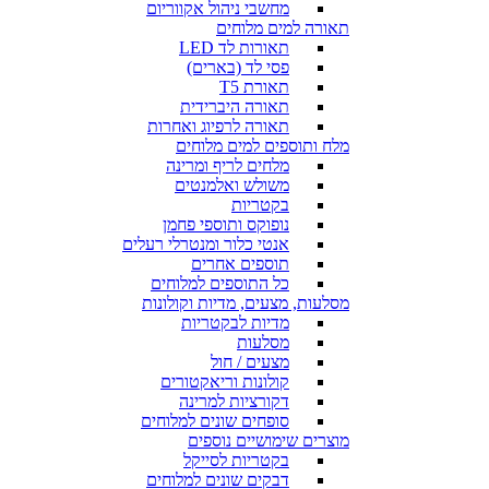
מחשבי ניהול אקווריום
תאורה למים מלוחים
תאורות לד LED
פסי לד (בארים)
תאורת T5
תאורה היברידית
תאורה לרפיוג ואחרות
מלח ותוספים למים מלוחים
מלחים לריף ומרינה
משולש ואלמנטים
בקטריות
נופוקס ותוספי פחמן
אנטי כלור ומנטרלי רעלים
תוספים אחרים
כל התוספים למלוחים
מסלעות, מצעים, מדיות וקולונות
מדיות לבקטריות
מסלעות
מצעים / חול
קולונות וריאקטורים
דקורציות למרינה
סופחים שונים למלוחים
מוצרים שימושיים נוספים
בקטריות לסייקל
דבקים שונים למלוחים