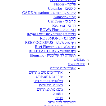
פליפר - Flipper
קולומבו - Colombo
קייד אקווריומים - CADE Aquariums
קמור - Kamoer
קריב סי - CaribSea
רד סי - Red Sea
רואה פוס - ROWA Phos
רויאל אקסלוסיב - Royal Exclusiv
רוסמונט - ROSSMONT
ריף אוקטופוס - REEF OCTOPUS
ריף פלאוורס - Reef Flowers
ריף פקטורי - REEF FACTORY
תאורות לד אילומגיק - Illumagic
מבצעים
מים מתוקים
אקווריומים וציודם
אקווריומים מים מתוקים
טרריומים ואביזרים
פילטרים ואביזרי סינון
מצעים, חול וחצץ
משאבות למתוקים
תאורה
צנרת
דקורציות לאקווריום