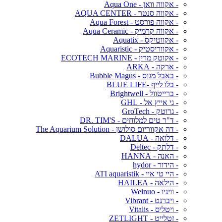
- אקווה וואן - Aqua One
- אקווה סנטר - AQUA CENTER
- אקווה פורסט - Aqua Forest
- אקווה קרמיק - Aqua Ceramic
- אקווטיקס - Aquatix
- אקווריסטיק - Aquaristic
- אקוטק מרין - ECOTECH MARINE
- ארקה - ARKA
- באבל מגוס - Bubble Magus
- בלו לייף -BLUE LIFE
- ברייטוול - Brightwell
- גי אייץ אל - GHL
- גרוטק - GroTech
- ד"ר טים למלוחים - DR. TIM'S
- דה אקווריום סולושן - The Aquarium Solution
- דלואה - DALUA
- דלתק - Deltec
- האנה - HANNA
- הידור - hydor
- היי טי איי - ATI aquaristik
- הילאה - HAILEA
- וויניו - Weinuo
- ויברנט - Vibrant
- ויטליס - Vitalis
- זטלייט - ZETLIGHT