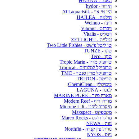
האנה - HANNA
הידור - hydor
היי טי איי - ATI aquaristik
הילאה - HAILEA
וויניו - Weinuo
ויברנט - Vibrant
ויטליס - Vitalis
זטלייט - ZETLIGHT
טו ליטל פישס - Two Little Fishies
טונז - TUNZE
טקו - Teco
טרופיק מרין - Tropic Marin
טרופיקל למלוחים - Tropical
טרופיקל מרין סנטר - TMC
טריטון - TRITON
כימיקלין - ChemiClean
לגונה - LAGUNA
מארין פיור - MARINE PURE
מודרן ריף - Modern Reef
מיקרוב ליפט - Microbe Lift
מקספקט - Maxspect
מרקו רוקס - Marco Rocks
נווה - NEWA
נורת' פין קנדה - Northfin
ניוס - NYOS