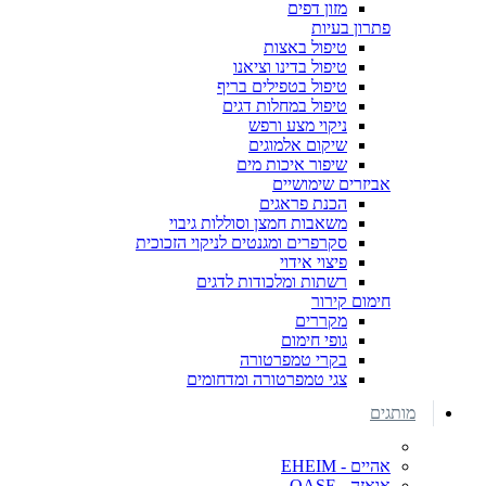
מזון דפים
פתרון בעיות
טיפול באצות
טיפול בדינו וציאנו
טיפול בטפילים בריף
טיפול במחלות דגים
ניקוי מצע ורפש
שיקום אלמוגים
שיפור איכות מים
אביזרים שימושיים
הכנת פראגים
משאבות חמצן וסוללות גיבוי
סקרפרים ומגנטים לניקוי הזכוכית
פיצוי אידוי
רשתות ומלכודות לדגים
חימום קירור
מקררים
גופי חימום
בקרי טמפרטורה
צגי טמפרטורה ומדחומים
מותגים
אהיים - EHEIM
אואזה - OASE