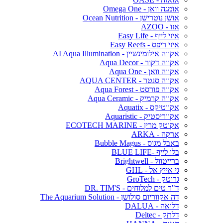
אומגה וואן - Omega One
אושן נוטרישן - Ocean Nutrition
אזו - AZOO
איזי לייף - Easy Life
איזי ריפס - Easy Reefs
אקווה אילומינשיין - AI Aqua Illumination
אקווה דקור - Aqua Decor
אקווה וואן - Aqua One
אקווה סנטר - AQUA CENTER
אקווה פורסט - Aqua Forest
אקווה קרמיק - Aqua Ceramic
אקווטיקס - Aquatix
אקווריסטיק - Aquaristic
אקוטק מרין - ECOTECH MARINE
ארקה - ARKA
באבל מגוס - Bubble Magus
בלו לייף -BLUE LIFE
ברייטוול - Brightwell
גי אייץ אל - GHL
גרוטק - GroTech
ד"ר טים למלוחים - DR. TIM'S
דה אקווריום סולושן - The Aquarium Solution
דלואה - DALUA
דלתק - Deltec