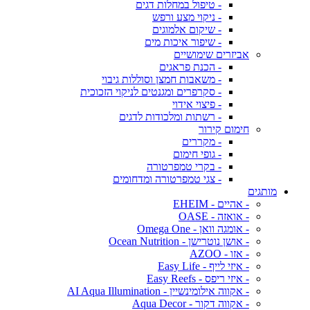
- טיפול במחלות דגים
- ניקוי מצע ורפש
- שיקום אלמוגים
- שיפור איכות מים
אביזרים שימושיים
- הכנת פראגים
- משאבות חמצן וסוללות גיבוי
- סקרפרים ומגנטים לניקוי הזכוכית
- פיצוי אידוי
- רשתות ומלכודות לדגים
חימום קירור
- מקררים
- גופי חימום
- בקרי טמפרטורה
- צגי טמפרטורה ומדחומים
מותגים
- אהיים - EHEIM
- אואזה - OASE
- אומגה וואן - Omega One
- אושן נוטרישן - Ocean Nutrition
- אזו - AZOO
- איזי לייף - Easy Life
- איזי ריפס - Easy Reefs
- אקווה אילומינשיין - AI Aqua Illumination
- אקווה דקור - Aqua Decor