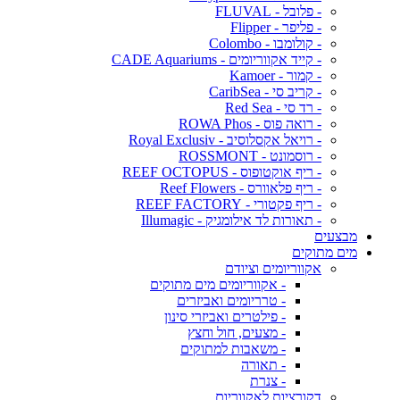
- פלובל - FLUVAL
- פליפר - Flipper
- קולומבו - Colombo
- קייד אקווריומים - CADE Aquariums
- קמור - Kamoer
- קריב סי - CaribSea
- רד סי - Red Sea
- רואה פוס - ROWA Phos
- רויאל אקסלוסיב - Royal Exclusiv
- רוסמונט - ROSSMONT
- ריף אוקטופוס - REEF OCTOPUS
- ריף פלאוורס - Reef Flowers
- ריף פקטורי - REEF FACTORY
- תאורות לד אילומגיק - Illumagic
מבצעים
מים מתוקים
אקווריומים וציודם
- אקווריומים מים מתוקים
- טרריומים ואביזרים
- פילטרים ואביזרי סינון
- מצעים, חול וחצץ
- משאבות למתוקים
- תאורה
- צנרת
דקורציות לאקווריום