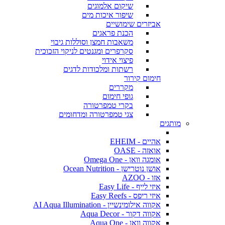
שיקום אלמוגים
שיפור איכות מים
אביזרים שימושיים
הכנת פראגים
משאבות חמצן וסוללות גיבוי
סקרפרים ומגנטים לניקוי הזכוכית
פיצוי אידוי
רשתות ומלכודות לדגים
חימום קירור
מקררים
גופי חימום
בקרי טמפרטורה
צגי טמפרטורה ומדחומים
מותגים
אהיים - EHEIM
אואזה - OASE
אומגה וואן - Omega One
אושן נוטרישן - Ocean Nutrition
אזו - AZOO
איזי לייף - Easy Life
איזי ריפס - Easy Reefs
אקווה אילומינשיין - AI Aqua Illumination
אקווה דקור - Aqua Decor
אקווה וואן - Aqua One