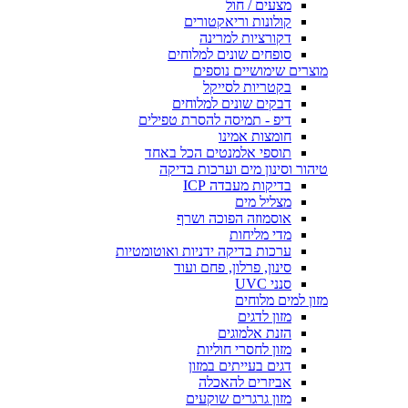
מצעים / חול
קולונות וריאקטורים
דקורציות למרינה
סופחים שונים למלוחים
מוצרים שימושיים נוספים
בקטריות לסייקל
דבקים שונים למלוחים
דיפ - תמיסה להסרת טפילים
חומצות אמינו
תוספי אלמנטים הכל באחד
טיהור וסינון מים וערכות בדיקה
בדיקות מעבדה ICP
מצליל מים
אוסמוזה הפוכה ושרף
מדי מליחות
ערכות בדיקה ידניות ואוטומטיות
סינון, פרלון, פחם ועוד
סנני UVC
מזון למים מלוחים
מזון לדגים
הזנת אלמוגים
מזון לחסרי חוליות
דגים בעייתים במזון
אביזרים להאכלה
מזון גרגרים שוקעים