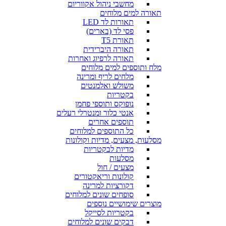
מחשבי ניהול אקווריום
תאורה למים מלוחים
תאורות לד LED
פסי לד (בארים)
תאורת T5
תאורה היברידית
תאורה לרפיוג ואחרות
מלח ותוספים למים מלוחים
מלחים לריף ומרינה
משולש ואלמנטים
בקטריות
נופוקס ותוספי פחמן
אנטי כלור ומנטרלי רעלים
תוספים אחרים
כל התוספים למלוחים
מסלעות, מצעים, מדיות וקולונות
מדיות לבקטריות
מסלעות
מצעים / חול
קולונות וריאקטורים
דקורציות למרינה
סופחים שונים למלוחים
מוצרים שימושיים נוספים
בקטריות לסייקל
דבקים שונים למלוחים