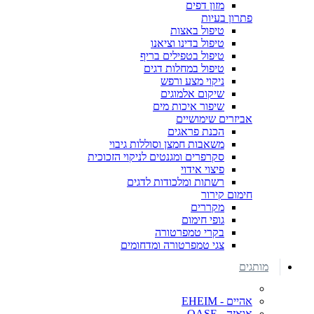
מזון דפים
פתרון בעיות
טיפול באצות
טיפול בדינו וציאנו
טיפול בטפילים בריף
טיפול במחלות דגים
ניקוי מצע ורפש
שיקום אלמוגים
שיפור איכות מים
אביזרים שימושיים
הכנת פראגים
משאבות חמצן וסוללות גיבוי
סקרפרים ומגנטים לניקוי הזכוכית
פיצוי אידוי
רשתות ומלכודות לדגים
חימום קירור
מקררים
גופי חימום
בקרי טמפרטורה
צגי טמפרטורה ומדחומים
מותגים
אהיים - EHEIM
אואזה - OASE