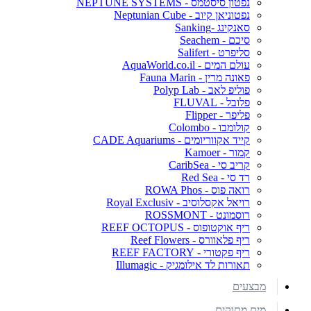
נפטון סיסטמס - NEPTUNE SYSTEMS
נפטוניאן קיוב - Neptunian Cube
סאנקינג -Sanking
סיכם - Seachem
סליפרט - Salifert
עולם המים - AquaWorld.co.il
פאונה מרין - Fauna Marin
פוליפ לאב - Polyp Lab
פלובל - FLUVAL
פליפר - Flipper
קולומבו - Colombo
קייד אקווריומים - CADE Aquariums
קמור - Kamoer
קריב סי - CaribSea
רד סי - Red Sea
רואה פוס - ROWA Phos
רויאל אקסלוסיב - Royal Exclusiv
רוסמונט - ROSSMONT
ריף אוקטופוס - REEF OCTOPUS
ריף פלאוורס - Reef Flowers
ריף פקטורי - REEF FACTORY
תאורות לד אילומגיק - Illumagic
מבצעים
מים מתוקים