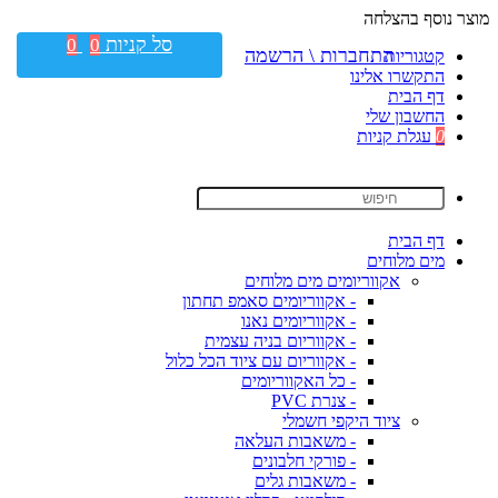
מוצר נוסף בהצלחה
סל קניות
0
0
התחברות \ הרשמה
קטגוריות
התקשרו אלינו
דף הבית
החשבון שלי
0
עגלת קניות
דף הבית
מים מלוחים
אקווריומים מים מלוחים
- אקווריומים סאמפ תחתון
- אקווריומים נאנו
- אקווריום בניה עצמית
- אקווריום עם ציוד הכל כלול
- כל האקווריומים
- צנרת PVC
ציוד היקפי חשמלי
- משאבות העלאה
- פורקי חלבונים
- משאבות גלים