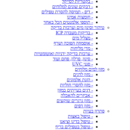
- בקטריות לסייקל
- דבקים שונים למלוחים
- דיפ - תמיסה להסרת טפילים
- חומצות אמינו
- תוספי אלמנטים הכל באחד
טיהור וסינון מים וערכות בדיקה
- בדיקות מעבדה ICP
- מצליל מים
- אוסמוזה הפוכה ושרף
- מדי מליחות
- ערכות בדיקה ידניות ואוטומטיות
- סינון, פרלון, פחם ועוד
- סנני UVC
מזון למים מלוחים
- מזון לדגים
- הזנת אלמוגים
- מזון לחסרי חוליות
- דגים בעייתים במזון
- אביזרים להאכלה
- מזון גרגרים שוקעים
- מזון דפים
פתרון בעיות
- טיפול באצות
- טיפול בדינו וציאנו
- טיפול בטפילים בריף