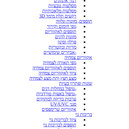
דמוי אלמוגים
מסלעות טבעיות
מסלעות מלאכותיות
רקעים תלת מימד 3D
תוספים, מזונות ונלווה
גופי חימום וקירור
תוספים לאקווריום
מזונות לדגים
פרלון וסינון
מדיות ובקטריות
-אביזרים שימושיים
אקווריום צמחיה
גופי תאורה לצמחיה
תוספים לאקווריום צמחיה
ציוד לאקווריום צמחיה
מצע חצץ ותת מצע לצמחיה
שונות ופתרון בעיות
-טיפול במחלות דגים
-טיפול באצות טורדניות
ערכות בדיקה למתוקים
סנני UV/UVC
אקווריום שרימפסים
בריכות נוי
ציוד לבריכות נוי
תוספים לבריכות נוי