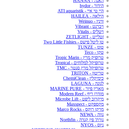
האנה - HANNA
הידור - hydor
היי טי איי - ATI aquaristik
הילאה - HAILEA
וויניו - Weinuo
ויברנט - Vibrant
ויטליס - Vitalis
זטלייט - ZETLIGHT
טו ליטל פישס - Two Little Fishies
טונז - TUNZE
טקו - Teco
טרופיק מרין - Tropic Marin
טרופיקל למלוחים - Tropical
טרופיקל מרין סנטר - TMC
טריטון - TRITON
כימיקלין - ChemiClean
לגונה - LAGUNA
מארין פיור - MARINE PURE
מודרן ריף - Modern Reef
מיקרוב ליפט - Microbe Lift
מקספקט - Maxspect
מרקו רוקס - Marco Rocks
נווה - NEWA
נורת' פין קנדה - Northfin
ניוס - NYOS