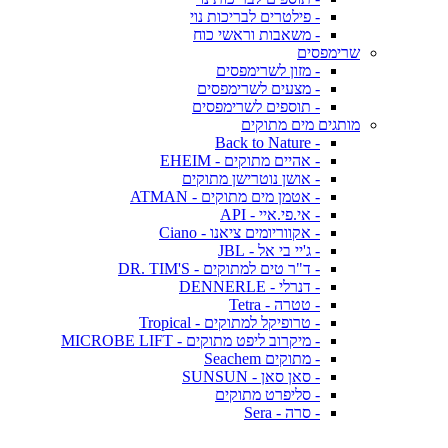
- פילטרים לבריכות נוי
- משאבות וראשי כוח
שרימפסים
- מזון לשרימפסים
- מצעים לשרימפסים
- תוספים לשרימפסים
מותגים מים מתוקים
- Back to Nature
- אהיים מתוקים - EHEIM
- אושן נוטרישן מתוקים
- אטמן מים מתוקים - ATMAN
- אי.פי.איי - API
- אקווריומים ציאנו - Ciano
- ג'יי בי אל - JBL
- ד"ר טים למתוקים - DR. TIM'S
- דנרלי - DENNERLE
- טטרה - Tetra
- טרופיקל למתוקים - Tropical
- מיקרוב ליפט מתוקים - MICROBE LIFT
- מתוקים Seachem
- סאן סאן - SUNSUN
- סליפרט מתוקים
- סרה - Sera