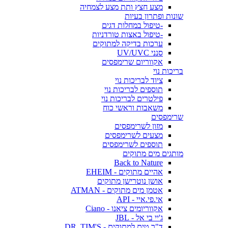
מצע חצץ ותת מצע לצמחיה
שונות ופתרון בעיות
-טיפול במחלות דגים
-טיפול באצות טורדניות
ערכות בדיקה למתוקים
סנני UV/UVC
אקווריום שרימפסים
בריכות נוי
ציוד לבריכות נוי
תוספים לבריכות נוי
פילטרים לבריכות נוי
משאבות וראשי כוח
שרימפסים
מזון לשרימפסים
מצעים לשרימפסים
תוספים לשרימפסים
מותגים מים מתוקים
Back to Nature
אהיים מתוקים - EHEIM
אושן נוטרישן מתוקים
אטמן מים מתוקים - ATMAN
אי.פי.איי - API
אקווריומים ציאנו - Ciano
ג'יי בי אל - JBL
ד"ר טים למתוקים - DR. TIM'S