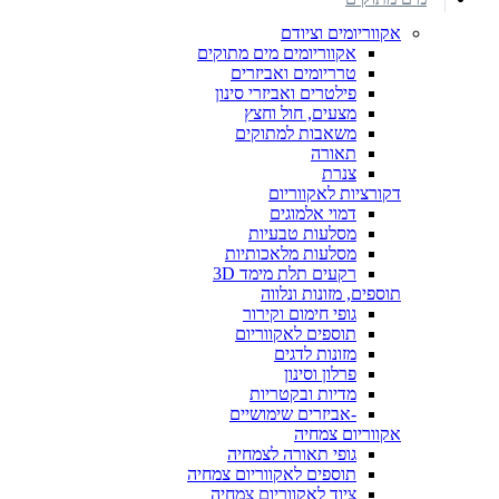
אקווריומים וציודם
אקווריומים מים מתוקים
טרריומים ואביזרים
פילטרים ואביזרי סינון
מצעים, חול וחצץ
משאבות למתוקים
תאורה
צנרת
דקורציות לאקווריום
דמוי אלמוגים
מסלעות טבעיות
מסלעות מלאכותיות
רקעים תלת מימד 3D
תוספים, מזונות ונלווה
גופי חימום וקירור
תוספים לאקווריום
מזונות לדגים
פרלון וסינון
מדיות ובקטריות
-אביזרים שימושיים
אקווריום צמחיה
גופי תאורה לצמחיה
תוספים לאקווריום צמחיה
ציוד לאקווריום צמחיה