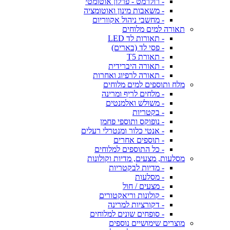
- רולרמט - פרלון אוטומטי
- משאבות מינון ואוטומציה
- מחשבי ניהול אקווריום
תאורה למים מלוחים
- תאורות לד LED
- פסי לד (בארים)
- תאורת T5
- תאורה היברידית
- תאורה לרפיוג ואחרות
מלח ותוספים למים מלוחים
- מלחים לריף ומרינה
- משולש ואלמנטים
- בקטריות
- נופוקס ותוספי פחמן
- אנטי כלור ומנטרלי רעלים
- תוספים אחרים
- כל התוספים למלוחים
מסלעות, מצעים, מדיות וקולונות
- מדיות לבקטריות
- מסלעות
- מצעים / חול
- קולונות וריאקטורים
- דקורציות למרינה
- סופחים שונים למלוחים
מוצרים שימושיים נוספים