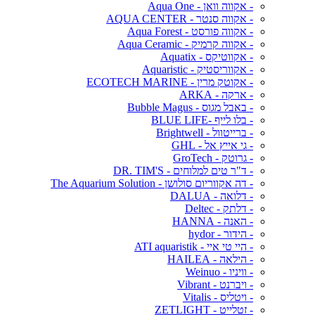
- אקווה וואן - Aqua One
- אקווה סנטר - AQUA CENTER
- אקווה פורסט - Aqua Forest
- אקווה קרמיק - Aqua Ceramic
- אקווטיקס - Aquatix
- אקווריסטיק - Aquaristic
- אקוטק מרין - ECOTECH MARINE
- ארקה - ARKA
- באבל מגוס - Bubble Magus
- בלו לייף -BLUE LIFE
- ברייטוול - Brightwell
- גי אייץ אל - GHL
- גרוטק - GroTech
- ד"ר טים למלוחים - DR. TIM'S
- דה אקווריום סולושן - The Aquarium Solution
- דלואה - DALUA
- דלתק - Deltec
- האנה - HANNA
- הידור - hydor
- היי טי איי - ATI aquaristik
- הילאה - HAILEA
- וויניו - Weinuo
- ויברנט - Vibrant
- ויטליס - Vitalis
- זטלייט - ZETLIGHT