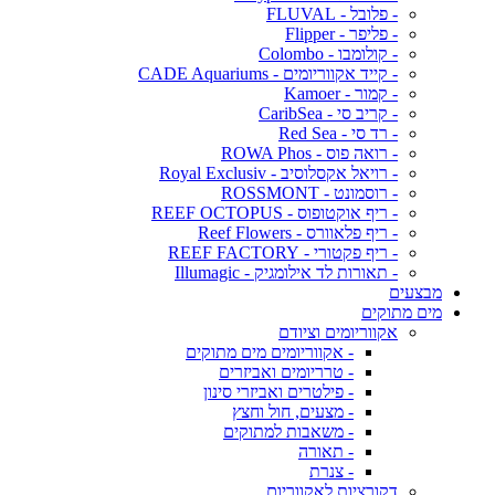
- פלובל - FLUVAL
- פליפר - Flipper
- קולומבו - Colombo
- קייד אקווריומים - CADE Aquariums
- קמור - Kamoer
- קריב סי - CaribSea
- רד סי - Red Sea
- רואה פוס - ROWA Phos
- רויאל אקסלוסיב - Royal Exclusiv
- רוסמונט - ROSSMONT
- ריף אוקטופוס - REEF OCTOPUS
- ריף פלאוורס - Reef Flowers
- ריף פקטורי - REEF FACTORY
- תאורות לד אילומגיק - Illumagic
מבצעים
מים מתוקים
אקווריומים וציודם
- אקווריומים מים מתוקים
- טרריומים ואביזרים
- פילטרים ואביזרי סינון
- מצעים, חול וחצץ
- משאבות למתוקים
- תאורה
- צנרת
דקורציות לאקווריום