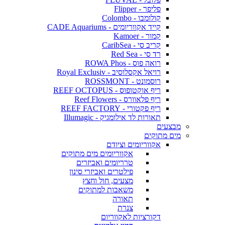
פליפר - Flipper
קולומבו - Colombo
קייד אקווריומים - CADE Aquariums
קמור - Kamoer
קריב סי - CaribSea
רד סי - Red Sea
רואה פוס - ROWA Phos
רויאל אקסלוסיב - Royal Exclusiv
רוסמונט - ROSSMONT
ריף אוקטופוס - REEF OCTOPUS
ריף פלאוורס - Reef Flowers
ריף פקטורי - REEF FACTORY
תאורות לד אילומגיק - Illumagic
מבצעים
מים מתוקים
אקווריומים וציודם
אקווריומים מים מתוקים
טרריומים ואביזרים
פילטרים ואביזרי סינון
מצעים, חול וחצץ
משאבות למתוקים
תאורה
צנרת
דקורציות לאקווריום