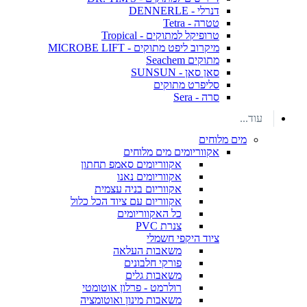
דנרלי - DENNERLE
טטרה - Tetra
טרופיקל למתוקים - Tropical
מיקרוב ליפט מתוקים - MICROBE LIFT
מתוקים Seachem
סאן סאן - SUNSUN
סליפרט מתוקים
סרה - Sera
עוד...
מים מלוחים
אקווריומים מים מלוחים
אקווריומים סאמפ תחתון
אקווריומים נאנו
אקווריום בניה עצמית
אקווריום עם ציוד הכל כלול
כל האקווריומים
צנרת PVC
ציוד היקפי חשמלי
משאבות העלאה
פורקי חלבונים
משאבות גלים
רולרמט - פרלון אוטומטי
משאבות מינון ואוטומציה