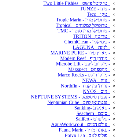
- טו ליטל פישס - Two Little Fishies
- טונז - TUNZE
- טקו - Teco
- טרופיק מרין - Tropic Marin
- טרופיקל למלוחים - Tropical
- טרופיקל מרין סנטר - TMC
- טריטון - TRITON
- כימיקלין - ChemiClean
- לגונה - LAGUNA
- מארין פיור - MARINE PURE
- מודרן ריף - Modern Reef
- מיקרוב ליפט - Microbe Lift
- מקספקט - Maxspect
- מרקו רוקס - Marco Rocks
- נווה - NEWA
- נורת' פין קנדה - Northfin
- ניוס - NYOS
- נפטון סיסטמס - NEPTUNE SYSTEMS
- נפטוניאן קיוב - Neptunian Cube
- סאנקינג -Sanking
- סיכם - Seachem
- סליפרט - Salifert
- עולם המים - AquaWorld.co.il
- פאונה מרין - Fauna Marin
- פוליפ לאב - Polyp Lab