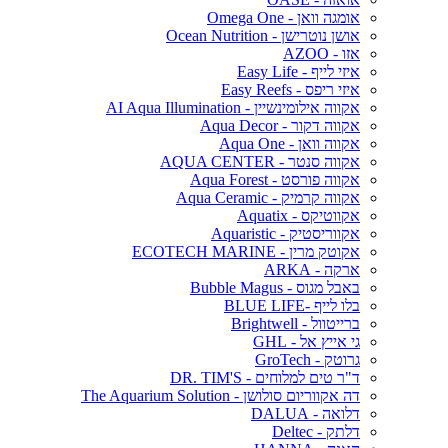
אומגה וואן - Omega One
אושן נוטרישן - Ocean Nutrition
אזו - AZOO
איזי לייף - Easy Life
איזי ריפס - Easy Reefs
אקווה אילומינשיין - AI Aqua Illumination
אקווה דקור - Aqua Decor
אקווה וואן - Aqua One
אקווה סנטר - AQUA CENTER
אקווה פורסט - Aqua Forest
אקווה קרמיק - Aqua Ceramic
אקווטיקס - Aquatix
אקווריסטיק - Aquaristic
אקוטק מרין - ECOTECH MARINE
ארקה - ARKA
באבל מגוס - Bubble Magus
בלו לייף -BLUE LIFE
ברייטוול - Brightwell
גי אייץ אל - GHL
גרוטק - GroTech
ד"ר טים למלוחים - DR. TIM'S
דה אקווריום סולושן - The Aquarium Solution
דלואה - DALUA
דלתק - Deltec