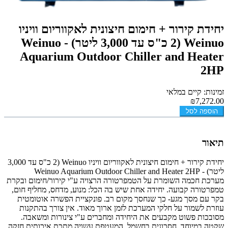
יחידת קירור + חימום חיצונית לאקווריום וויניו
Weinuo (2 כ"ס עד 3,000 ליטר) - Weinuo
Aquarium Outdoor Chiller and Heater
2HP
זמינות: קיים במלאי
₪7,272.00
הוספה לסל
תיאור
יחידת קירור + חימום חיצונית לאקווריום וויניו Weinuo (2 כ"ס עד 3,000
ליטר) - Weinuo Aquarium Outdoor Chiller and Heater 2HP
מערכת חכמה השומרת על הטמפרטורה הרצויה ע"י קירור/חימום ובקרת
טמפרטורה קבועה. יחידה אחת שיש בה הכל: מנוע, מדחס, מחליף חום,
בקר עם מסך מגע- כך שנחסך מקום רב. פונקציית הפשרה אוטומטית
עוזרת לשמור על חלקי המערכת לזמן ארוך מאוד. אין צורך בהתקנות
מסובכות פשוט מקבעים את היחידה ומחברים ע"י צינורות ומשאבה.
שקטה במיוחד. חסכונית בחשמל. המעטפת עשויה מתכת איכותית חזקה