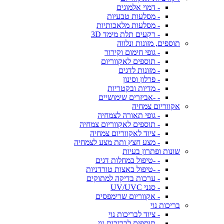
- דמוי אלמוגים
- מסלעות טבעיות
- מסלעות מלאכותיות
- רקעים תלת מימד 3D
תוספים, מזונות ונלווה
- גופי חימום וקירור
- תוספים לאקווריום
- מזונות לדגים
- פרלון וסינון
- מדיות ובקטריות
- -אביזרים שימושיים
אקווריום צמחיה
- גופי תאורה לצמחיה
- תוספים לאקווריום צמחיה
- ציוד לאקווריום צמחיה
- מצע חצץ ותת מצע לצמחיה
שונות ופתרון בעיות
- -טיפול במחלות דגים
- -טיפול באצות טורדניות
- ערכות בדיקה למתוקים
- סנני UV/UVC
- אקווריום שרימפסים
בריכות נוי
- ציוד לבריכות נוי
- תוספים לבריכות נוי