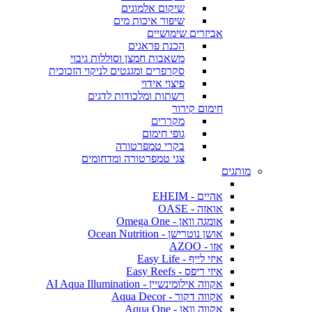
שיקום אלמוגים
שיפור איכות מים
אביזרים שימושיים
הכנת פראגים
משאבות חמצן וסוללות גיבוי
סקרפרים ומגנטים לניקוי הזכוכית
פיצוי אידוי
רשתות ומלכודות לדגים
חימום קירור
מקררים
גופי חימום
בקרי טמפרטורה
צגי טמפרטורה ומדחומים
מותגים
אהיים - EHEIM
אואזה - OASE
אומגה וואן - Omega One
אושן נוטרישן - Ocean Nutrition
אזו - AZOO
איזי לייף - Easy Life
איזי ריפס - Easy Reefs
אקווה אילומינשיין - AI Aqua Illumination
אקווה דקור - Aqua Decor
אקווה וואן - Aqua One