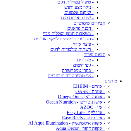
- טיפול במחלות דגים
- ניקוי מצע ורפש
- שיקום אלמוגים
- שיפור איכות מים
אביזרים שימושיים
- הכנת פראגים
- משאבות חמצן וסוללות גיבוי
- סקרפרים ומגנטים לניקוי הזכוכית
- פיצוי אידוי
- רשתות ומלכודות לדגים
חימום קירור
- מקררים
- גופי חימום
- בקרי טמפרטורה
- צגי טמפרטורה ומדחומים
מותגים
- אהיים - EHEIM
- אואזה - OASE
- אומגה וואן - Omega One
- אושן נוטרישן - Ocean Nutrition
- אזו - AZOO
- איזי לייף - Easy Life
- איזי ריפס - Easy Reefs
- אקווה אילומינשיין - AI Aqua Illumination
- אקווה דקור - Aqua Decor