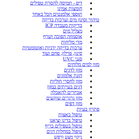
דיפ - תמיסה להסרת טפילים
חומצות אמינו
תוספי אלמנטים הכל באחד
טיהור וסינון מים וערכות בדיקה
בדיקות מעבדה ICP
מצליל מים
אוסמוזה הפוכה ושרף
מדי מליחות
ערכות בדיקה ידניות ואוטומטיות
סינון, פרלון, פחם ועוד
סנני UVC
מזון למים מלוחים
מזון לדגים
הזנת אלמוגים
מזון לחסרי חוליות
דגים בעייתים במזון
אביזרים להאכלה
מזון גרגרים שוקעים
מזון דפים
פתרון בעיות
טיפול באצות
טיפול בדינו וציאנו
טיפול בטפילים בריף
טיפול במחלות דגים
ניקוי מצע ורפש