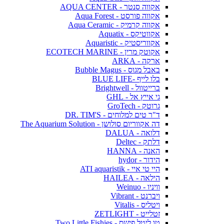
אקווה סנטר - AQUA CENTER
אקווה פורסט - Aqua Forest
אקווה קרמיק - Aqua Ceramic
אקווטיקס - Aquatix
אקווריסטיק - Aquaristic
אקוטק מרין - ECOTECH MARINE
ארקה - ARKA
באבל מגוס - Bubble Magus
בלו לייף -BLUE LIFE
ברייטוול - Brightwell
גי אייץ אל - GHL
גרוטק - GroTech
ד"ר טים למלוחים - DR. TIM'S
דה אקווריום סולושן - The Aquarium Solution
דלואה - DALUA
דלתק - Deltec
האנה - HANNA
הידור - hydor
היי טי איי - ATI aquaristik
הילאה - HAILEA
וויניו - Weinuo
ויברנט - Vibrant
ויטליס - Vitalis
זטלייט - ZETLIGHT
טו ליטל פישס - Two Little Fishies