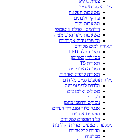
צנרת PVC
ציוד היקפי חשמלי
משאבות העלאה
פורקי חלבונים
משאבות גלים
רולרמט - פרלון אוטומטי
משאבות מינון ואוטומציה
מחשבי ניהול אקווריום
תאורה למים מלוחים
תאורות לד LED
פסי לד (בארים)
תאורת T5
תאורה היברידית
תאורה לרפיוג ואחרות
מלח ותוספים למים מלוחים
מלחים לריף ומרינה
משולש ואלמנטים
בקטריות
נופוקס ותוספי פחמן
אנטי כלור ומנטרלי רעלים
תוספים אחרים
כל התוספים למלוחים
מסלעות, מצעים, מדיות וקולונות
מדיות לבקטריות
מסלעות