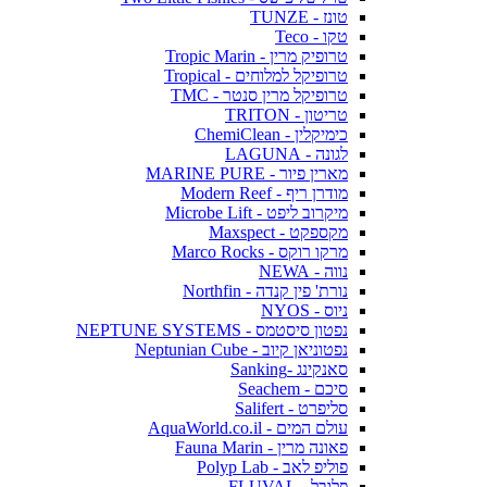
טונז - TUNZE
טקו - Teco
טרופיק מרין - Tropic Marin
טרופיקל למלוחים - Tropical
טרופיקל מרין סנטר - TMC
טריטון - TRITON
כימיקלין - ChemiClean
לגונה - LAGUNA
מארין פיור - MARINE PURE
מודרן ריף - Modern Reef
מיקרוב ליפט - Microbe Lift
מקספקט - Maxspect
מרקו רוקס - Marco Rocks
נווה - NEWA
נורת' פין קנדה - Northfin
ניוס - NYOS
נפטון סיסטמס - NEPTUNE SYSTEMS
נפטוניאן קיוב - Neptunian Cube
סאנקינג -Sanking
סיכם - Seachem
סליפרט - Salifert
עולם המים - AquaWorld.co.il
פאונה מרין - Fauna Marin
פוליפ לאב - Polyp Lab
פלובל - FLUVAL