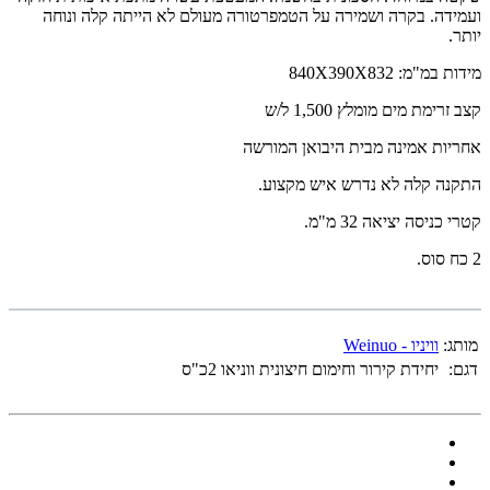
ועמידה. בקרה ושמירה על הטמפרטורה מעולם לא הייתה קלה ונוחה
יותר.
מידות במ"מ: 840X390X832
קצב זרימת מים מומלץ 1,500 ל/ש
אחריות אמינה מבית היבואן המורשה
התקנה קלה לא נדרש איש מקצוע.
קטרי כניסה יציאה 32 מ"מ.
2 כח סוס.
מותג:
וויניו - Weinuo
דגם:
יחידת קירור וחימום חיצונית ווניאו 2כ"ס