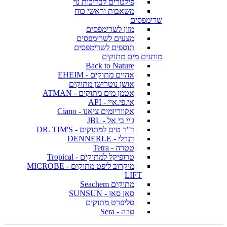
פילטרים לבריכות נוי
משאבות וראשי כוח
שרימפסים
מזון לשרימפסים
מצעים לשרימפסים
תוספים לשרימפסים
מותגים מים מתוקים
Back to Nature
אהיים מתוקים - EHEIM
אושן נוטרישן מתוקים
אטמן מים מתוקים - ATMAN
אי.פי.איי - API
אקווריומים ציאנו - Ciano
ג'יי בי אל - JBL
ד"ר טים למתוקים - DR. TIM'S
דנרלי - DENNERLE
טטרה - Tetra
טרופיקל למתוקים - Tropical
מיקרוב ליפט מתוקים - MICROBE
LIFT
מתוקים Seachem
סאן סאן - SUNSUN
סליפרט מתוקים
סרה - Sera