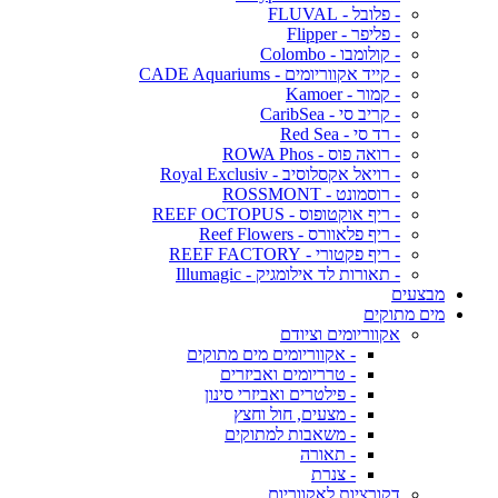
- פלובל - FLUVAL
- פליפר - Flipper
- קולומבו - Colombo
- קייד אקווריומים - CADE Aquariums
- קמור - Kamoer
- קריב סי - CaribSea
- רד סי - Red Sea
- רואה פוס - ROWA Phos
- רויאל אקסלוסיב - Royal Exclusiv
- רוסמונט - ROSSMONT
- ריף אוקטופוס - REEF OCTOPUS
- ריף פלאוורס - Reef Flowers
- ריף פקטורי - REEF FACTORY
- תאורות לד אילומגיק - Illumagic
מבצעים
מים מתוקים
אקווריומים וציודם
- אקווריומים מים מתוקים
- טרריומים ואביזרים
- פילטרים ואביזרי סינון
- מצעים, חול וחצץ
- משאבות למתוקים
- תאורה
- צנרת
דקורציות לאקווריום