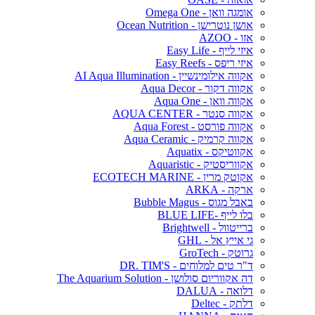
אומגה וואן - Omega One
אושן נוטרישן - Ocean Nutrition
אזו - AZOO
איזי לייף - Easy Life
איזי ריפס - Easy Reefs
אקווה אילומינשיין - AI Aqua Illumination
אקווה דקור - Aqua Decor
אקווה וואן - Aqua One
אקווה סנטר - AQUA CENTER
אקווה פורסט - Aqua Forest
אקווה קרמיק - Aqua Ceramic
אקווטיקס - Aquatix
אקווריסטיק - Aquaristic
אקוטק מרין - ECOTECH MARINE
ארקה - ARKA
באבל מגוס - Bubble Magus
בלו לייף -BLUE LIFE
ברייטוול - Brightwell
גי אייץ אל - GHL
גרוטק - GroTech
ד"ר טים למלוחים - DR. TIM'S
דה אקווריום סולושן - The Aquarium Solution
דלואה - DALUA
דלתק - Deltec