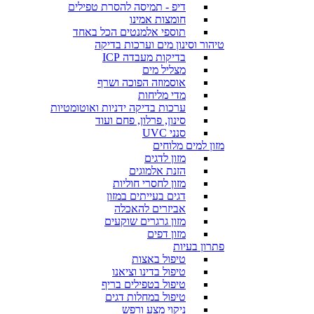
דיפ - תמיסה להסרת טפילים
חומצות אמינו
תוספי אלמנטים הכל באחד
טיהור וסינון מים וערכות בדיקה
בדיקות מעבדה ICP
מצליל מים
אוסמוזה הפוכה ושרף
מדי מליחות
ערכות בדיקה ידניות ואוטומטיות
סינון, פרלון, פחם ועוד
סנני UVC
מזון למים מלוחים
מזון לדגים
הזנת אלמוגים
מזון לחסרי חוליות
דגים בעייתים במזון
אביזרים להאכלה
מזון גרגרים שוקעים
מזון דפים
פתרון בעיות
טיפול באצות
טיפול בדינו וציאנו
טיפול בטפילים בריף
טיפול במחלות דגים
ניקוי מצע ורפש