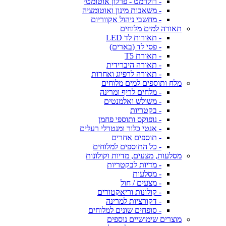
- רולרמט - פרלון אוטומטי
- משאבות מינון ואוטומציה
- מחשבי ניהול אקווריום
תאורה למים מלוחים
- תאורות לד LED
- פסי לד (בארים)
- תאורת T5
- תאורה היברידית
- תאורה לרפיוג ואחרות
מלח ותוספים למים מלוחים
- מלחים לריף ומרינה
- משולש ואלמנטים
- בקטריות
- נופוקס ותוספי פחמן
- אנטי כלור ומנטרלי רעלים
- תוספים אחרים
- כל התוספים למלוחים
מסלעות, מצעים, מדיות וקולונות
- מדיות לבקטריות
- מסלעות
- מצעים / חול
- קולונות וריאקטורים
- דקורציות למרינה
- סופחים שונים למלוחים
מוצרים שימושיים נוספים