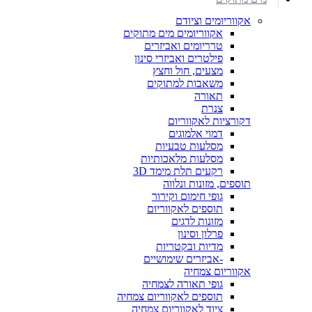
אקווריומים וציודם
אקווריומים מים מתוקים
טרריומים ואביזרים
פילטרים ואביזרי סינון
מצעים, חול וחצץ
משאבות למתוקים
תאורה
צנרת
דקורציות לאקווריום
דמוי אלמוגים
מסלעות טבעיות
מסלעות מלאכותיות
רקעים תלת מימד 3D
תוספים, מזונות ונלווה
גופי חימום וקירור
תוספים לאקווריום
מזונות לדגים
פרלון וסינון
מדיות ובקטריות
-אביזרים שימושיים
אקווריום צמחיה
גופי תאורה לצמחיה
תוספים לאקווריום צמחיה
ציוד לאקווריום צמחיה