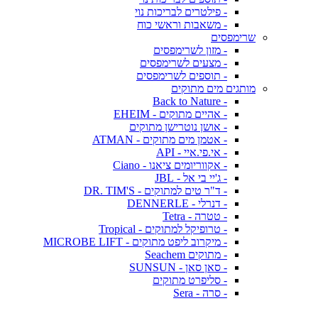
- פילטרים לבריכות נוי
- משאבות וראשי כוח
שרימפסים
- מזון לשרימפסים
- מצעים לשרימפסים
- תוספים לשרימפסים
מותגים מים מתוקים
- Back to Nature
- אהיים מתוקים - EHEIM
- אושן נוטרישן מתוקים
- אטמן מים מתוקים - ATMAN
- אי.פי.איי - API
- אקווריומים ציאנו - Ciano
- ג'יי בי אל - JBL
- ד"ר טים למתוקים - DR. TIM'S
- דנרלי - DENNERLE
- טטרה - Tetra
- טרופיקל למתוקים - Tropical
- מיקרוב ליפט מתוקים - MICROBE LIFT
- מתוקים Seachem
- סאן סאן - SUNSUN
- סליפרט מתוקים
- סרה - Sera