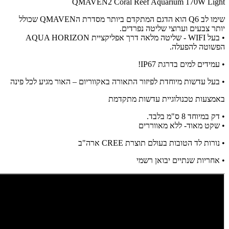
QMAVEN2 Coral Reef Aquarium 170W Light
שימו לב Q6 הוא הדגם המתקדם ביותר מסדרת הQMAVEN שכולל
יותר צבעים וערוצי שליטה נפרדים.
• בעל WIFI - שליטה מלאה דרך אפליקציית AQUA HORIZON
הפשוטה להפעלה.
• עמידים למים בדרגת IP67!
• בעל עדשות מיוחדת לפיזור התאורה באקווריום – האור מגיע לכל פינה
באמצעות טכנולוגיית עדשות מתקדמת
• דק במיוחד 8 ס"מ בלבד.
• שקט מאוד- ללא מאווררים
• נורות לד הטובות בעולם תוצרת CREE ארה"ב
• אחריות שנתיים יבואן רשמי