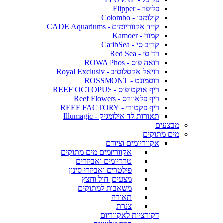
פליפר - Flipper
קולומבו - Colombo
קייד אקווריומים - CADE Aquariums
קמור - Kamoer
קריב סי - CaribSea
רד סי - Red Sea
רואה פוס - ROWA Phos
רויאל אקסלוסיב - Royal Exclusiv
רוסמונט - ROSSMONT
ריף אוקטופוס - REEF OCTOPUS
ריף פלאוורס - Reef Flowers
ריף פקטורי - REEF FACTORY
תאורות לד אילומגיק - Illumagic
מבצעים
מים מתוקים
אקווריומים וציודם
אקווריומים מים מתוקים
טרריומים ואביזרים
פילטרים ואביזרי סינון
מצעים, חול וחצץ
משאבות למתוקים
תאורה
צנרת
דקורציות לאקווריום