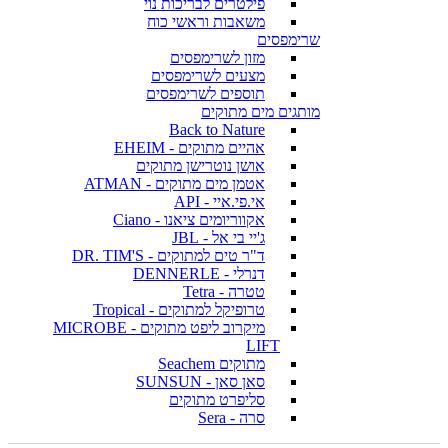
פילטרים לבריכות נוי
משאבות וראשי כוח
שרימפסים
מזון לשרימפסים
מצעים לשרימפסים
תוספים לשרימפסים
מותגים מים מתוקים
Back to Nature
אהיים מתוקים - EHEIM
אושן נוטרישן מתוקים
אטמן מים מתוקים - ATMAN
אי.פי.איי - API
אקווריומים ציאנו - Ciano
ג'יי בי אל - JBL
ד"ר טים למתוקים - DR. TIM'S
דנרלי - DENNERLE
טטרה - Tetra
טרופיקל למתוקים - Tropical
מיקרוב ליפט מתוקים - MICROBE
LIFT
מתוקים Seachem
סאן סאן - SUNSUN
סליפרט מתוקים
סרה - Sera