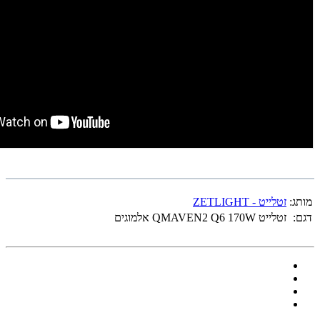
מותג:
זטלייט - ZETLIGHT
דגם:
זטלייט QMAVEN2 Q6 170W אלמוגים