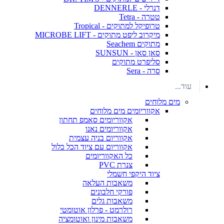
דנרלי - DENNERLE
טטרה - Tetra
טרופיקל למתוקים - Tropical
מיקרוב ליפט מתוקים - MICROBE LIFT
מתוקים Seachem
סאן סאן - SUNSUN
סליפרט מתוקים
סרה - Sera
עוד...
מים מלוחים
אקווריומים מים מלוחים
אקווריומים סאמפ תחתון
אקווריומים נאנו
אקווריום בניה עצמית
אקווריום עם ציוד הכל כלול
כל האקווריומים
צנרת PVC
ציוד היקפי חשמלי
משאבות העלאה
פורקי חלבונים
משאבות גלים
רולרמט - פרלון אוטומטי
משאבות מינון ואוטומציה