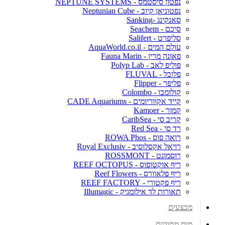
נפטון סיסטמס - NEPTUNE SYSTEMS
נפטוניאן קיוב - Neptunian Cube
סאנקינג -Sanking
סיכם - Seachem
סליפרט - Salifert
עולם המים - AquaWorld.co.il
פאונה מרין - Fauna Marin
פוליפ לאב - Polyp Lab
פלובל - FLUVAL
פליפר - Flipper
קולומבו - Colombo
קייד אקווריומים - CADE Aquariums
קמור - Kamoer
קריב סי - CaribSea
רד סי - Red Sea
רואה פוס - ROWA Phos
רויאל אקסלוסיב - Royal Exclusiv
רוסמונט - ROSSMONT
ריף אוקטופוס - REEF OCTOPUS
ריף פלאוורס - Reef Flowers
ריף פקטורי - REEF FACTORY
תאורות לד אילומגיק - Illumagic
מבצעים
מים מתוקים