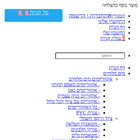
מוצר נוסף בהצלחה
סל קניות
0
0
התחברות \ הרשמה
קטגוריות
התקשרו אלינו
דף הבית
החשבון שלי
0
עגלת קניות
דף הבית
מים מלוחים
אקווריומים מים מלוחים
- אקווריומים סאמפ תחתון
- אקווריומים נאנו
- אקווריום בניה עצמית
- אקווריום עם ציוד הכל כלול
- כל האקווריומים
- צנרת PVC
ציוד היקפי חשמלי
- משאבות העלאה
- פורקי חלבונים
- משאבות גלים