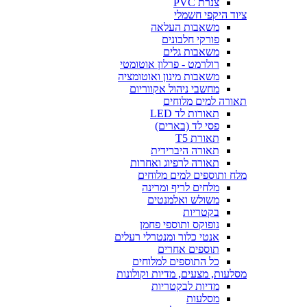
צנרת PVC
ציוד היקפי חשמלי
משאבות העלאה
פורקי חלבונים
משאבות גלים
רולרמט - פרלון אוטומטי
משאבות מינון ואוטומציה
מחשבי ניהול אקווריום
תאורה למים מלוחים
תאורות לד LED
פסי לד (בארים)
תאורת T5
תאורה היברידית
תאורה לרפיוג ואחרות
מלח ותוספים למים מלוחים
מלחים לריף ומרינה
משולש ואלמנטים
בקטריות
נופוקס ותוספי פחמן
אנטי כלור ומנטרלי רעלים
תוספים אחרים
כל התוספים למלוחים
מסלעות, מצעים, מדיות וקולונות
מדיות לבקטריות
מסלעות