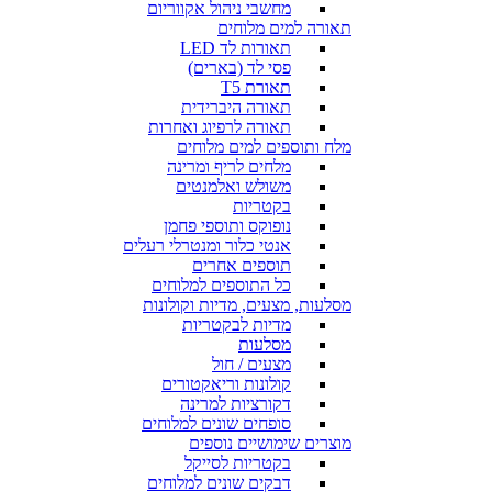
מחשבי ניהול אקווריום
תאורה למים מלוחים
תאורות לד LED
פסי לד (בארים)
תאורת T5
תאורה היברידית
תאורה לרפיוג ואחרות
מלח ותוספים למים מלוחים
מלחים לריף ומרינה
משולש ואלמנטים
בקטריות
נופוקס ותוספי פחמן
אנטי כלור ומנטרלי רעלים
תוספים אחרים
כל התוספים למלוחים
מסלעות, מצעים, מדיות וקולונות
מדיות לבקטריות
מסלעות
מצעים / חול
קולונות וריאקטורים
דקורציות למרינה
סופחים שונים למלוחים
מוצרים שימושיים נוספים
בקטריות לסייקל
דבקים שונים למלוחים