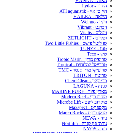
האנה - HANNA
הידור - hydor
היי טי איי - ATI aquaristik
הילאה - HAILEA
וויניו - Weinuo
ויברנט - Vibrant
ויטליס - Vitalis
זטלייט - ZETLIGHT
טו ליטל פישס - Two Little Fishies
טונז - TUNZE
טקו - Teco
טרופיק מרין - Tropic Marin
טרופיקל למלוחים - Tropical
טרופיקל מרין סנטר - TMC
טריטון - TRITON
כימיקלין - ChemiClean
לגונה - LAGUNA
מארין פיור - MARINE PURE
מודרן ריף - Modern Reef
מיקרוב ליפט - Microbe Lift
מקספקט - Maxspect
מרקו רוקס - Marco Rocks
נווה - NEWA
נורת' פין קנדה - Northfin
ניוס - NYOS