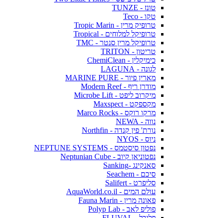
טונז - TUNZE
טקו - Teco
טרופיק מרין - Tropic Marin
טרופיקל למלוחים - Tropical
טרופיקל מרין סנטר - TMC
טריטון - TRITON
כימיקלין - ChemiClean
לגונה - LAGUNA
מארין פיור - MARINE PURE
מודרן ריף - Modern Reef
מיקרוב ליפט - Microbe Lift
מקספקט - Maxspect
מרקו רוקס - Marco Rocks
נווה - NEWA
נורת' פין קנדה - Northfin
ניוס - NYOS
נפטון סיסטמס - NEPTUNE SYSTEMS
נפטוניאן קיוב - Neptunian Cube
סאנקינג -Sanking
סיכם - Seachem
סליפרט - Salifert
עולם המים - AquaWorld.co.il
פאונה מרין - Fauna Marin
פוליפ לאב - Polyp Lab
פלובל - FLUVAL