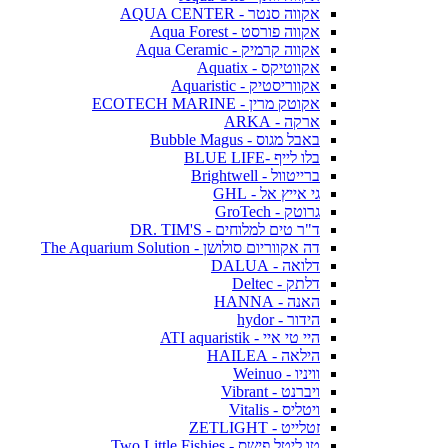
אקווה סנטר - AQUA CENTER
אקווה פורסט - Aqua Forest
אקווה קרמיק - Aqua Ceramic
אקווטיקס - Aquatix
אקווריסטיק - Aquaristic
אקוטק מרין - ECOTECH MARINE
ארקה - ARKA
באבל מגוס - Bubble Magus
בלו לייף -BLUE LIFE
ברייטוול - Brightwell
גי אייץ אל - GHL
גרוטק - GroTech
ד"ר טים למלוחים - DR. TIM'S
דה אקווריום סולושן - The Aquarium Solution
דלואה - DALUA
דלתק - Deltec
האנה - HANNA
הידור - hydor
היי טי איי - ATI aquaristik
הילאה - HAILEA
וויניו - Weinuo
ויברנט - Vibrant
ויטליס - Vitalis
זטלייט - ZETLIGHT
טו ליטל פישס - Two Little Fishies