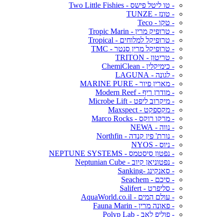
- טו ליטל פישס - Two Little Fishies
- טונז - TUNZE
- טקו - Teco
- טרופיק מרין - Tropic Marin
- טרופיקל למלוחים - Tropical
- טרופיקל מרין סנטר - TMC
- טריטון - TRITON
- כימיקלין - ChemiClean
- לגונה - LAGUNA
- מארין פיור - MARINE PURE
- מודרן ריף - Modern Reef
- מיקרוב ליפט - Microbe Lift
- מקספקט - Maxspect
- מרקו רוקס - Marco Rocks
- נווה - NEWA
- נורת' פין קנדה - Northfin
- ניוס - NYOS
- נפטון סיסטמס - NEPTUNE SYSTEMS
- נפטוניאן קיוב - Neptunian Cube
- סאנקינג -Sanking
- סיכם - Seachem
- סליפרט - Salifert
- עולם המים - AquaWorld.co.il
- פאונה מרין - Fauna Marin
- פוליפ לאב - Polyp Lab