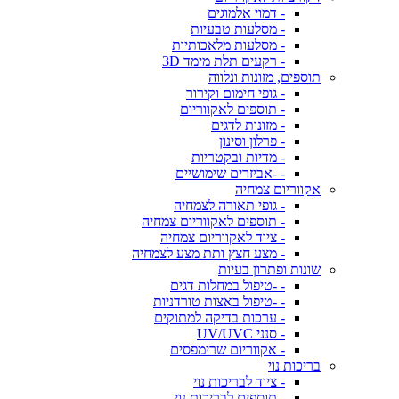
- דמוי אלמוגים
- מסלעות טבעיות
- מסלעות מלאכותיות
- רקעים תלת מימד 3D
תוספים, מזונות ונלווה
- גופי חימום וקירור
- תוספים לאקווריום
- מזונות לדגים
- פרלון וסינון
- מדיות ובקטריות
- -אביזרים שימושיים
אקווריום צמחיה
- גופי תאורה לצמחיה
- תוספים לאקווריום צמחיה
- ציוד לאקווריום צמחיה
- מצע חצץ ותת מצע לצמחיה
שונות ופתרון בעיות
- -טיפול במחלות דגים
- -טיפול באצות טורדניות
- ערכות בדיקה למתוקים
- סנני UV/UVC
- אקווריום שרימפסים
בריכות נוי
- ציוד לבריכות נוי
- תוספים לבריכות נוי