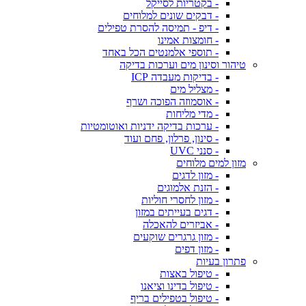
- בקטריות לסייקל
- דבקים שונים למלוחים
- דיפ - תמיסה להסרת טפילים
- חומצות אמינו
- תוספי אלמנטים הכל באחד
טיהור וסינון מים וערכות בדיקה
- בדיקות מעבדה ICP
- מצליל מים
- אוסמוזה הפוכה ושרף
- מדי מליחות
- ערכות בדיקה ידניות ואוטומטיות
- סינון, פרלון, פחם ועוד
- סנני UVC
מזון למים מלוחים
- מזון לדגים
- הזנת אלמוגים
- מזון לחסרי חוליות
- דגים בעייתים במזון
- אביזרים להאכלה
- מזון גרגרים שוקעים
- מזון דפים
פתרון בעיות
- טיפול באצות
- טיפול בדינו וציאנו
- טיפול בטפילים בריף