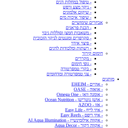
- טיפול במחלות דגים
- ניקוי מצע ורפש
- שיקום אלמוגים
- שיפור איכות מים
אביזרים שימושיים
- הכנת פראגים
- משאבות חמצן וסוללות גיבוי
- סקרפרים ומגנטים לניקוי הזכוכית
- פיצוי אידוי
- רשתות ומלכודות לדגים
חימום קירור
- מקררים
- גופי חימום
- בקרי טמפרטורה
- צגי טמפרטורה ומדחומים
מותגים
- אהיים - EHEIM
- אואזה - OASE
- אומגה וואן - Omega One
- אושן נוטרישן - Ocean Nutrition
- אזו - AZOO
- איזי לייף - Easy Life
- איזי ריפס - Easy Reefs
- אקווה אילומינשיין - AI Aqua Illumination
- אקווה דקור - Aqua Decor