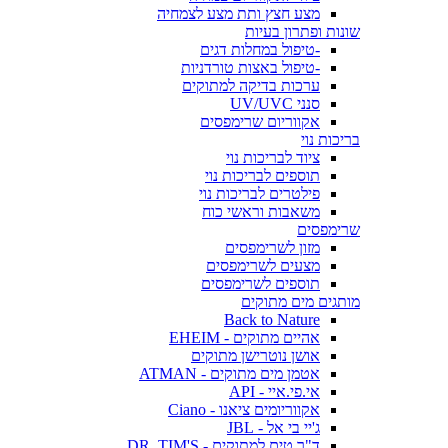
מצע חצץ ותת מצע לצמחיה
שונות ופתרון בעיות
-טיפול במחלות דגים
-טיפול באצות טורדניות
ערכות בדיקה למתוקים
סנני UV/UVC
אקווריום שרימפסים
בריכות נוי
ציוד לבריכות נוי
תוספים לבריכות נוי
פילטרים לבריכות נוי
משאבות וראשי כוח
שרימפסים
מזון לשרימפסים
מצעים לשרימפסים
תוספים לשרימפסים
מותגים מים מתוקים
Back to Nature
אהיים מתוקים - EHEIM
אושן נוטרישן מתוקים
אטמן מים מתוקים - ATMAN
אי.פי.איי - API
אקווריומים ציאנו - Ciano
ג'יי בי אל - JBL
ד"ר טים למתוקים - DR. TIM'S