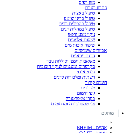
מזון דפים
פתרון בעיות
טיפול באצות
טיפול בדינו וציאנו
טיפול בטפילים בריף
טיפול במחלות דגים
ניקוי מצע ורפש
שיקום אלמוגים
שיפור איכות מים
אביזרים שימושיים
הכנת פראגים
משאבות חמצן וסוללות גיבוי
סקרפרים ומגנטים לניקוי הזכוכית
פיצוי אידוי
רשתות ומלכודות לדגים
חימום קירור
מקררים
גופי חימום
בקרי טמפרטורה
צגי טמפרטורה ומדחומים
מותגים
אהיים - EHEIM
אואזה - OASE