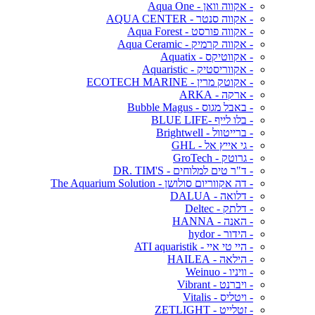
- אקווה וואן - Aqua One
- אקווה סנטר - AQUA CENTER
- אקווה פורסט - Aqua Forest
- אקווה קרמיק - Aqua Ceramic
- אקווטיקס - Aquatix
- אקווריסטיק - Aquaristic
- אקוטק מרין - ECOTECH MARINE
- ארקה - ARKA
- באבל מגוס - Bubble Magus
- בלו לייף -BLUE LIFE
- ברייטוול - Brightwell
- גי אייץ אל - GHL
- גרוטק - GroTech
- ד"ר טים למלוחים - DR. TIM'S
- דה אקווריום סולושן - The Aquarium Solution
- דלואה - DALUA
- דלתק - Deltec
- האנה - HANNA
- הידור - hydor
- היי טי איי - ATI aquaristik
- הילאה - HAILEA
- וויניו - Weinuo
- ויברנט - Vibrant
- ויטליס - Vitalis
- זטלייט - ZETLIGHT