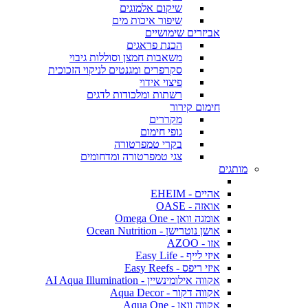
שיקום אלמוגים
שיפור איכות מים
אביזרים שימושיים
הכנת פראגים
משאבות חמצן וסוללות גיבוי
סקרפרים ומגנטים לניקוי הזכוכית
פיצוי אידוי
רשתות ומלכודות לדגים
חימום קירור
מקררים
גופי חימום
בקרי טמפרטורה
צגי טמפרטורה ומדחומים
מותגים
אהיים - EHEIM
אואזה - OASE
אומגה וואן - Omega One
אושן נוטרישן - Ocean Nutrition
אזו - AZOO
איזי לייף - Easy Life
איזי ריפס - Easy Reefs
אקווה אילומינשיין - AI Aqua Illumination
אקווה דקור - Aqua Decor
אקווה וואן - Aqua One