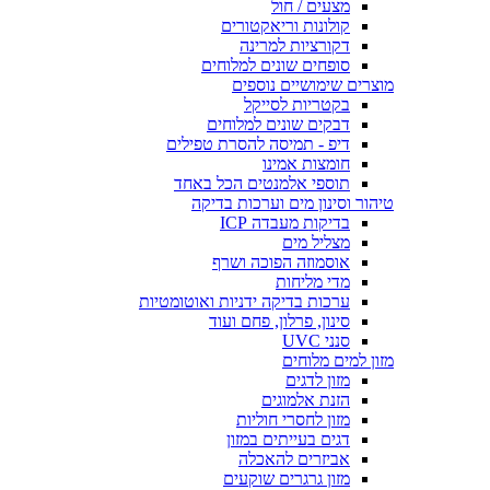
מצעים / חול
קולונות וריאקטורים
דקורציות למרינה
סופחים שונים למלוחים
מוצרים שימושיים נוספים
בקטריות לסייקל
דבקים שונים למלוחים
דיפ - תמיסה להסרת טפילים
חומצות אמינו
תוספי אלמנטים הכל באחד
טיהור וסינון מים וערכות בדיקה
בדיקות מעבדה ICP
מצליל מים
אוסמוזה הפוכה ושרף
מדי מליחות
ערכות בדיקה ידניות ואוטומטיות
סינון, פרלון, פחם ועוד
סנני UVC
מזון למים מלוחים
מזון לדגים
הזנת אלמוגים
מזון לחסרי חוליות
דגים בעייתים במזון
אביזרים להאכלה
מזון גרגרים שוקעים