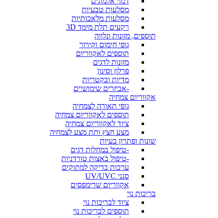
דמוי אלמוגים
מסלעות טבעיות
מסלעות מלאכותיות
רקעים תלת מימד 3D
תוספים, מזונות ונלווה
גופי חימום וקירור
תוספים לאקווריום
מזונות לדגים
פרלון וסינון
מדיות ובקטריות
-אביזרים שימושיים
אקווריום צמחיה
גופי תאורה לצמחיה
תוספים לאקווריום צמחיה
ציוד לאקווריום צמחיה
מצע חצץ ותת מצע לצמחיה
שונות ופתרון בעיות
-טיפול במחלות דגים
-טיפול באצות טורדניות
ערכות בדיקה למתוקים
סנני UV/UVC
אקווריום שרימפסים
בריכות נוי
ציוד לבריכות נוי
תוספים לבריכות נוי