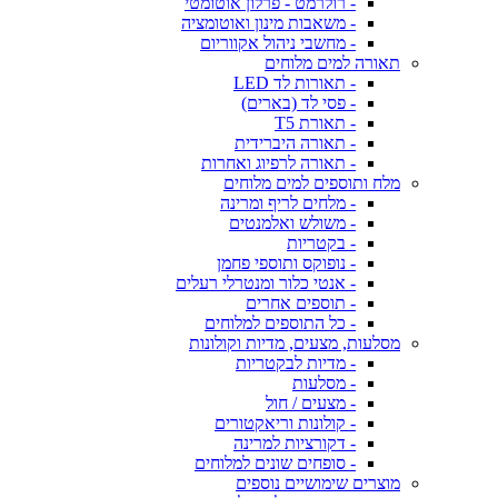
- רולרמט - פרלון אוטומטי
- משאבות מינון ואוטומציה
- מחשבי ניהול אקווריום
תאורה למים מלוחים
- תאורות לד LED
- פסי לד (בארים)
- תאורת T5
- תאורה היברידית
- תאורה לרפיוג ואחרות
מלח ותוספים למים מלוחים
- מלחים לריף ומרינה
- משולש ואלמנטים
- בקטריות
- נופוקס ותוספי פחמן
- אנטי כלור ומנטרלי רעלים
- תוספים אחרים
- כל התוספים למלוחים
מסלעות, מצעים, מדיות וקולונות
- מדיות לבקטריות
- מסלעות
- מצעים / חול
- קולונות וריאקטורים
- דקורציות למרינה
- סופחים שונים למלוחים
מוצרים שימושיים נוספים