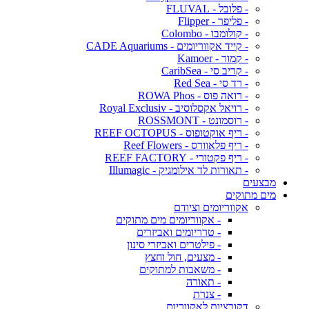
- פלובל - FLUVAL
- פליפר - Flipper
- קולומבו - Colombo
- קייד אקווריומים - CADE Aquariums
- קמור - Kamoer
- קריב סי - CaribSea
- רד סי - Red Sea
- רואה פוס - ROWA Phos
- רויאל אקסלוסיב - Royal Exclusiv
- רוסמונט - ROSSMONT
- ריף אוקטופוס - REEF OCTOPUS
- ריף פלאוורס - Reef Flowers
- ריף פקטורי - REEF FACTORY
- תאורות לד אילומגיק - Illumagic
מבצעים
מים מתוקים
אקווריומים וציודם
- אקווריומים מים מתוקים
- טרריומים ואביזרים
- פילטרים ואביזרי סינון
- מצעים, חול וחצץ
- משאבות למתוקים
- תאורה
- צנרת
דקורציות לאקווריום