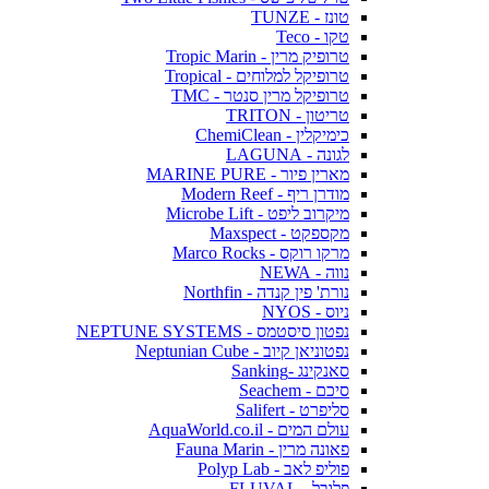
טונז - TUNZE
טקו - Teco
טרופיק מרין - Tropic Marin
טרופיקל למלוחים - Tropical
טרופיקל מרין סנטר - TMC
טריטון - TRITON
כימיקלין - ChemiClean
לגונה - LAGUNA
מארין פיור - MARINE PURE
מודרן ריף - Modern Reef
מיקרוב ליפט - Microbe Lift
מקספקט - Maxspect
מרקו רוקס - Marco Rocks
נווה - NEWA
נורת' פין קנדה - Northfin
ניוס - NYOS
נפטון סיסטמס - NEPTUNE SYSTEMS
נפטוניאן קיוב - Neptunian Cube
סאנקינג -Sanking
סיכם - Seachem
סליפרט - Salifert
עולם המים - AquaWorld.co.il
פאונה מרין - Fauna Marin
פוליפ לאב - Polyp Lab
פלובל - FLUVAL