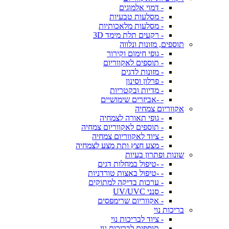
- דמוי אלמוגים
- מסלעות טבעיות
- מסלעות מלאכותיות
- רקעים תלת מימד 3D
תוספים, מזונות ונלווה
- גופי חימום וקירור
- תוספים לאקווריום
- מזונות לדגים
- פרלון וסינון
- מדיות ובקטריות
- -אביזרים שימושיים
אקווריום צמחיה
- גופי תאורה לצמחיה
- תוספים לאקווריום צמחיה
- ציוד לאקווריום צמחיה
- מצע חצץ ותת מצע לצמחיה
שונות ופתרון בעיות
- -טיפול במחלות דגים
- -טיפול באצות טורדניות
- ערכות בדיקה למתוקים
- סנני UV/UVC
- אקווריום שרימפסים
בריכות נוי
- ציוד לבריכות נוי
- תוספים לבריכות נוי