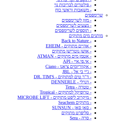
- פילטרים לבריכות נוי
- משאבות וראשי כוח
שרימפסים
- מזון לשרימפסים
- מצעים לשרימפסים
- תוספים לשרימפסים
מותגים מים מתוקים
- Back to Nature
- אהיים מתוקים - EHEIM
- אושן נוטרישן מתוקים
- אטמן מים מתוקים - ATMAN
- אי.פי.איי - API
- אקווריומים ציאנו - Ciano
- ג'יי בי אל - JBL
- ד"ר טים למתוקים - DR. TIM'S
- דנרלי - DENNERLE
- טטרה - Tetra
- טרופיקל למתוקים - Tropical
- מיקרוב ליפט מתוקים - MICROBE LIFT
- מתוקים Seachem
- סאן סאן - SUNSUN
- סליפרט מתוקים
- סרה - Sera