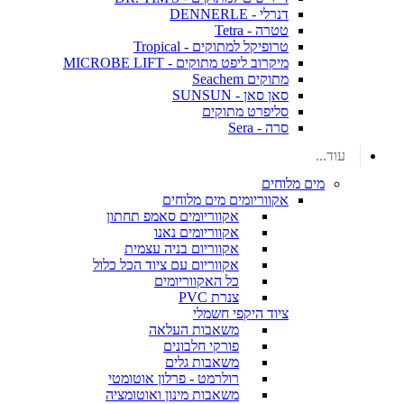
דנרלי - DENNERLE
טטרה - Tetra
טרופיקל למתוקים - Tropical
מיקרוב ליפט מתוקים - MICROBE LIFT
מתוקים Seachem
סאן סאן - SUNSUN
סליפרט מתוקים
סרה - Sera
עוד...
מים מלוחים
אקווריומים מים מלוחים
אקווריומים סאמפ תחתון
אקווריומים נאנו
אקווריום בניה עצמית
אקווריום עם ציוד הכל כלול
כל האקווריומים
צנרת PVC
ציוד היקפי חשמלי
משאבות העלאה
פורקי חלבונים
משאבות גלים
רולרמט - פרלון אוטומטי
משאבות מינון ואוטומציה