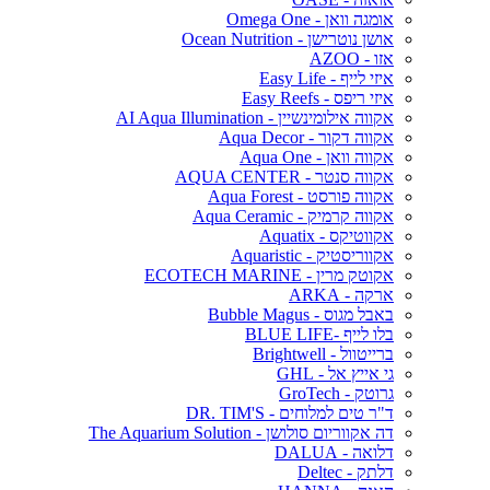
אומגה וואן - Omega One
אושן נוטרישן - Ocean Nutrition
אזו - AZOO
איזי לייף - Easy Life
איזי ריפס - Easy Reefs
אקווה אילומינשיין - AI Aqua Illumination
אקווה דקור - Aqua Decor
אקווה וואן - Aqua One
אקווה סנטר - AQUA CENTER
אקווה פורסט - Aqua Forest
אקווה קרמיק - Aqua Ceramic
אקווטיקס - Aquatix
אקווריסטיק - Aquaristic
אקוטק מרין - ECOTECH MARINE
ארקה - ARKA
באבל מגוס - Bubble Magus
בלו לייף -BLUE LIFE
ברייטוול - Brightwell
גי אייץ אל - GHL
גרוטק - GroTech
ד"ר טים למלוחים - DR. TIM'S
דה אקווריום סולושן - The Aquarium Solution
דלואה - DALUA
דלתק - Deltec