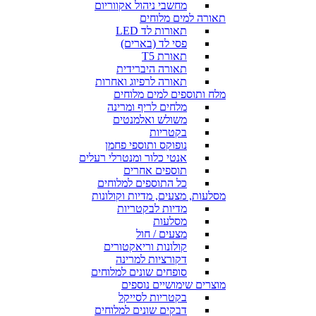
מחשבי ניהול אקווריום
תאורה למים מלוחים
תאורות לד LED
פסי לד (בארים)
תאורת T5
תאורה היברידית
תאורה לרפיוג ואחרות
מלח ותוספים למים מלוחים
מלחים לריף ומרינה
משולש ואלמנטים
בקטריות
נופוקס ותוספי פחמן
אנטי כלור ומנטרלי רעלים
תוספים אחרים
כל התוספים למלוחים
מסלעות, מצעים, מדיות וקולונות
מדיות לבקטריות
מסלעות
מצעים / חול
קולונות וריאקטורים
דקורציות למרינה
סופחים שונים למלוחים
מוצרים שימושיים נוספים
בקטריות לסייקל
דבקים שונים למלוחים