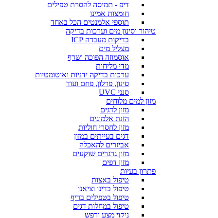
דיפ - תמיסה להסרת טפילים
חומצות אמינו
תוספי אלמנטים הכל באחד
טיהור וסינון מים וערכות בדיקה
בדיקות מעבדה ICP
מצליל מים
אוסמוזה הפוכה ושרף
מדי מליחות
ערכות בדיקה ידניות ואוטומטיות
סינון, פרלון, פחם ועוד
סנני UVC
מזון למים מלוחים
מזון לדגים
הזנת אלמוגים
מזון לחסרי חוליות
דגים בעייתים במזון
אביזרים להאכלה
מזון גרגרים שוקעים
מזון דפים
פתרון בעיות
טיפול באצות
טיפול בדינו וציאנו
טיפול בטפילים בריף
טיפול במחלות דגים
ניקוי מצע ורפש