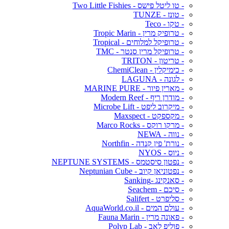
- טו ליטל פישס - Two Little Fishies
- טונז - TUNZE
- טקו - Teco
- טרופיק מרין - Tropic Marin
- טרופיקל למלוחים - Tropical
- טרופיקל מרין סנטר - TMC
- טריטון - TRITON
- כימיקלין - ChemiClean
- לגונה - LAGUNA
- מארין פיור - MARINE PURE
- מודרן ריף - Modern Reef
- מיקרוב ליפט - Microbe Lift
- מקספקט - Maxspect
- מרקו רוקס - Marco Rocks
- נווה - NEWA
- נורת' פין קנדה - Northfin
- ניוס - NYOS
- נפטון סיסטמס - NEPTUNE SYSTEMS
- נפטוניאן קיוב - Neptunian Cube
- סאנקינג -Sanking
- סיכם - Seachem
- סליפרט - Salifert
- עולם המים - AquaWorld.co.il
- פאונה מרין - Fauna Marin
- פוליפ לאב - Polyp Lab