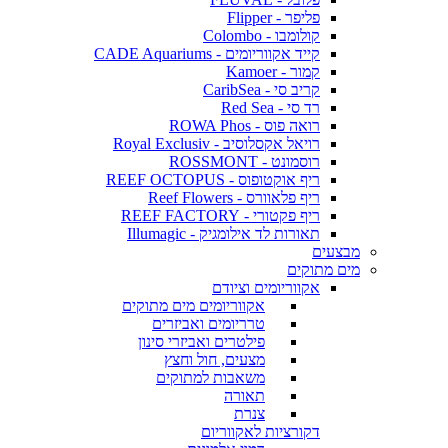
פליפר - Flipper
קולומבו - Colombo
קייד אקווריומים - CADE Aquariums
קמור - Kamoer
קריב סי - CaribSea
רד סי - Red Sea
רואה פוס - ROWA Phos
רויאל אקסלוסיב - Royal Exclusiv
רוסמונט - ROSSMONT
ריף אוקטופוס - REEF OCTOPUS
ריף פלאוורס - Reef Flowers
ריף פקטורי - REEF FACTORY
תאורות לד אילומגיק - Illumagic
מבצעים
מים מתוקים
אקווריומים וציודם
אקווריומים מים מתוקים
טרריומים ואביזרים
פילטרים ואביזרי סינון
מצעים, חול וחצץ
משאבות למתוקים
תאורה
צנרת
דקורציות לאקווריום