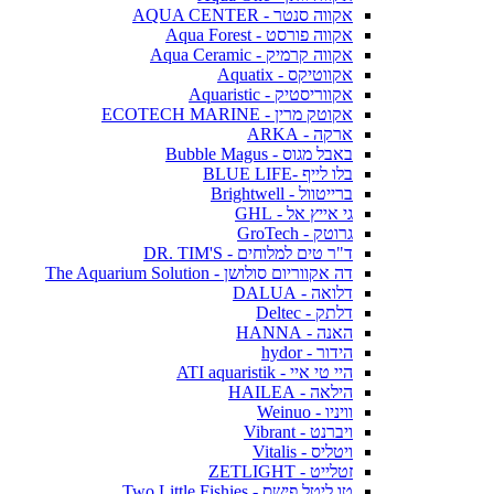
אקווה סנטר - AQUA CENTER
אקווה פורסט - Aqua Forest
אקווה קרמיק - Aqua Ceramic
אקווטיקס - Aquatix
אקווריסטיק - Aquaristic
אקוטק מרין - ECOTECH MARINE
ארקה - ARKA
באבל מגוס - Bubble Magus
בלו לייף -BLUE LIFE
ברייטוול - Brightwell
גי אייץ אל - GHL
גרוטק - GroTech
ד"ר טים למלוחים - DR. TIM'S
דה אקווריום סולושן - The Aquarium Solution
דלואה - DALUA
דלתק - Deltec
האנה - HANNA
הידור - hydor
היי טי איי - ATI aquaristik
הילאה - HAILEA
וויניו - Weinuo
ויברנט - Vibrant
ויטליס - Vitalis
זטלייט - ZETLIGHT
טו ליטל פישס - Two Little Fishies