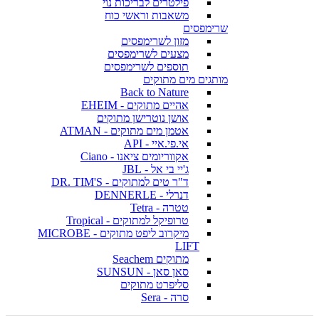
פילטרים לבריכות נוי
משאבות וראשי כוח
שרימפסים
מזון לשרימפסים
מצעים לשרימפסים
תוספים לשרימפסים
מותגים מים מתוקים
Back to Nature
אהיים מתוקים - EHEIM
אושן נוטרישן מתוקים
אטמן מים מתוקים - ATMAN
אי.פי.איי - API
אקווריומים ציאנו - Ciano
ג'יי בי אל - JBL
ד"ר טים למתוקים - DR. TIM'S
דנרלי - DENNERLE
טטרה - Tetra
טרופיקל למתוקים - Tropical
מיקרוב ליפט מתוקים - MICROBE
LIFT
מתוקים Seachem
סאן סאן - SUNSUN
סליפרט מתוקים
סרה - Sera