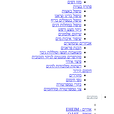
מזון דפים
פתרון בעיות
טיפול באצות
טיפול בדינו וציאנו
טיפול בטפילים בריף
טיפול במחלות דגים
ניקוי מצע ורפש
שיקום אלמוגים
שיפור איכות מים
אביזרים שימושיים
הכנת פראגים
משאבות חמצן וסוללות גיבוי
סקרפרים ומגנטים לניקוי הזכוכית
פיצוי אידוי
רשתות ומלכודות לדגים
חימום קירור
מקררים
גופי חימום
בקרי טמפרטורה
צגי טמפרטורה ומדחומים
מותגים
אהיים - EHEIM
אואזה - OASE