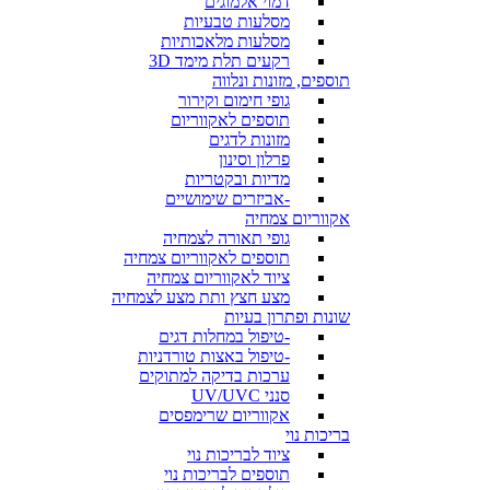
דמוי אלמוגים
מסלעות טבעיות
מסלעות מלאכותיות
רקעים תלת מימד 3D
תוספים, מזונות ונלווה
גופי חימום וקירור
תוספים לאקווריום
מזונות לדגים
פרלון וסינון
מדיות ובקטריות
-אביזרים שימושיים
אקווריום צמחיה
גופי תאורה לצמחיה
תוספים לאקווריום צמחיה
ציוד לאקווריום צמחיה
מצע חצץ ותת מצע לצמחיה
שונות ופתרון בעיות
-טיפול במחלות דגים
-טיפול באצות טורדניות
ערכות בדיקה למתוקים
סנני UV/UVC
אקווריום שרימפסים
בריכות נוי
ציוד לבריכות נוי
תוספים לבריכות נוי