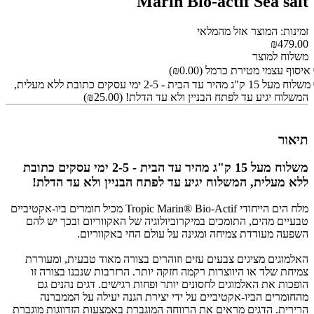
Marin Bio-actif Sea salt
זמינות: המוצר אזל מהמלאי
₪479.00
משלוח למוצר
איסוף עצמי מטירת כרמל
(₪0.00)
משלוח מעל 15 ק"ג מהיר עד הבית - 2-5 ימי עסקים כתובת ללא מעלית,
המשלוח יגיע עד לפתח הבניין ולא עד הדלת!
(₪25.00)
תיאור
משלוח מעל 15 ק"ג מהיר עד הבית - 2-5 ימי עסקים כתובת
ללא מעלית, המשלוח יגיע עד לפתח הבניין ולא עד הדלת!
מלח הים הייחודי Tropic Marin® Bio-Actif מכיל חומרים ביו-אקטיביים
טבעיים מהים, התומכים במיקרוביולוגיה של האקווריום ובכך יש להם
השפעה מעודדת צמיחה ומגינה על עולם החי באקווריום.
‏האלמוגים מציגים צבעים עזים וזוהרים בצורה מאוד טבעית, ומעוררת
צמיחת שלד או היווצרות רקמה חזקה יותר. הרזרבות שנבנו בצורה זו
הופכות את האלמוגים לחסונים יותר ופחות רגישים. דגים נהנים גם
מהחומרים הביו-אקטיביים על ידי יצירת הגנה יעילה על הממברנה
הרירית. הדגים מראים את הרווחה המוגברת באמצעות הזדווגות מוגברת