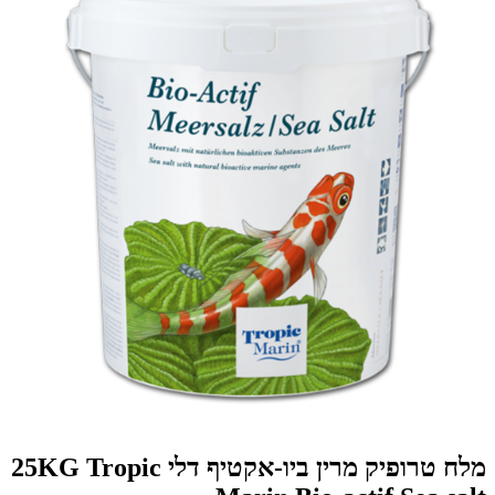
מלח טרופיק מרין ביו-אקטיף דלי 25KG Tropic