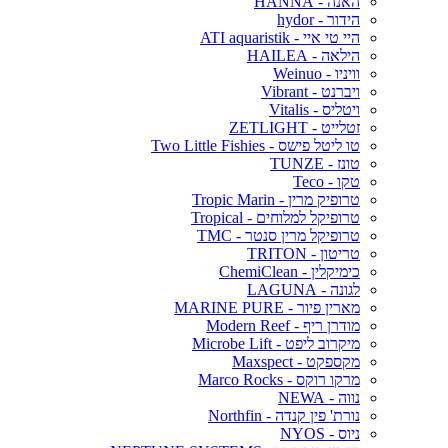
האנה - HANNA
הידור - hydor
היי טי איי - ATI aquaristik
הילאה - HAILEA
וויניו - Weinuo
ויברנט - Vibrant
ויטליס - Vitalis
זטלייט - ZETLIGHT
טו ליטל פישס - Two Little Fishies
טונז - TUNZE
טקו - Teco
טרופיק מרין - Tropic Marin
טרופיקל למלוחים - Tropical
טרופיקל מרין סנטר - TMC
טריטון - TRITON
כימיקלין - ChemiClean
לגונה - LAGUNA
מארין פיור - MARINE PURE
מודרן ריף - Modern Reef
מיקרוב ליפט - Microbe Lift
מקספקט - Maxspect
מרקו רוקס - Marco Rocks
נווה - NEWA
נורת' פין קנדה - Northfin
ניוס - NYOS