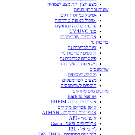
מצע חצץ ותת מצע לצמחיה
שונות ופתרון בעיות
-טיפול במחלות דגים
-טיפול באצות טורדניות
ערכות בדיקה למתוקים
סנני UV/UVC
אקווריום שרימפסים
בריכות נוי
ציוד לבריכות נוי
תוספים לבריכות נוי
פילטרים לבריכות נוי
משאבות וראשי כוח
שרימפסים
מזון לשרימפסים
מצעים לשרימפסים
תוספים לשרימפסים
מותגים מים מתוקים
Back to Nature
אהיים מתוקים - EHEIM
אושן נוטרישן מתוקים
אטמן מים מתוקים - ATMAN
אי.פי.איי - API
אקווריומים ציאנו - Ciano
ג'יי בי אל - JBL
ד"ר טים למתוקים - DR. TIM'S