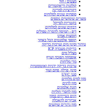
מצעים / חול
קולונות וריאקטורים
דקורציות למרינה
סופחים שונים למלוחים
מוצרים שימושיים נוספים
בקטריות לסייקל
דבקים שונים למלוחים
דיפ - תמיסה להסרת טפילים
חומצות אמינו
תוספי אלמנטים הכל באחד
טיהור וסינון מים וערכות בדיקה
בדיקות מעבדה ICP
מצליל מים
אוסמוזה הפוכה ושרף
מדי מליחות
ערכות בדיקה ידניות ואוטומטיות
סינון, פרלון, פחם ועוד
סנני UVC
מזון למים מלוחים
מזון לדגים
הזנת אלמוגים
מזון לחסרי חוליות
דגים בעייתים במזון
אביזרים להאכלה
מזון גרגרים שוקעים