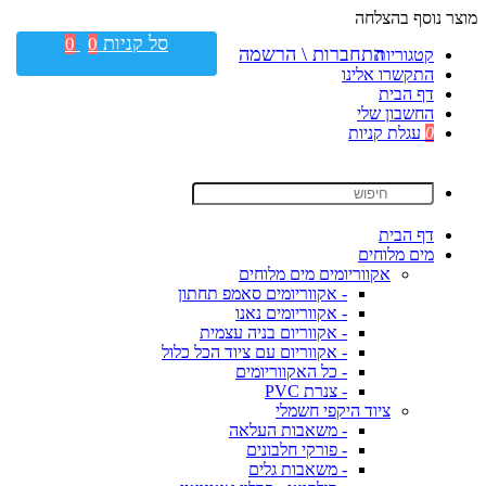
מוצר נוסף בהצלחה
סל קניות
0
0
התחברות \ הרשמה
קטגוריות
התקשרו אלינו
דף הבית
החשבון שלי
0
עגלת קניות
דף הבית
מים מלוחים
אקווריומים מים מלוחים
- אקווריומים סאמפ תחתון
- אקווריומים נאנו
- אקווריום בניה עצמית
- אקווריום עם ציוד הכל כלול
- כל האקווריומים
- צנרת PVC
ציוד היקפי חשמלי
- משאבות העלאה
- פורקי חלבונים
- משאבות גלים