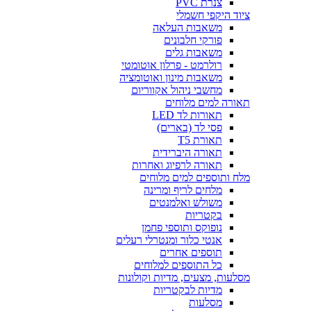
צנרת PVC
ציוד היקפי חשמלי
משאבות העלאה
פורקי חלבונים
משאבות גלים
רולרמט - פרלון אוטומטי
משאבות מינון ואוטומציה
מחשבי ניהול אקווריום
תאורה למים מלוחים
תאורות לד LED
פסי לד (בארים)
תאורת T5
תאורה היברידית
תאורה לרפיוג ואחרות
מלח ותוספים למים מלוחים
מלחים לריף ומרינה
משולש ואלמנטים
בקטריות
נופוקס ותוספי פחמן
אנטי כלור ומנטרלי רעלים
תוספים אחרים
כל התוספים למלוחים
מסלעות, מצעים, מדיות וקולונות
מדיות לבקטריות
מסלעות