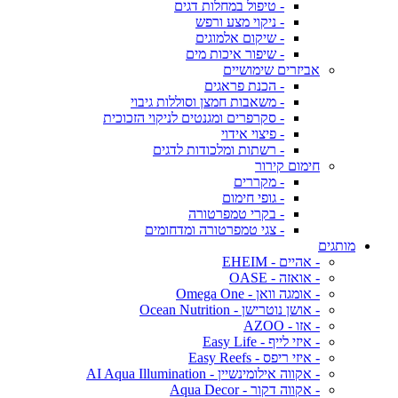
- טיפול במחלות דגים
- ניקוי מצע ורפש
- שיקום אלמוגים
- שיפור איכות מים
אביזרים שימושיים
- הכנת פראגים
- משאבות חמצן וסוללות גיבוי
- סקרפרים ומגנטים לניקוי הזכוכית
- פיצוי אידוי
- רשתות ומלכודות לדגים
חימום קירור
- מקררים
- גופי חימום
- בקרי טמפרטורה
- צגי טמפרטורה ומדחומים
מותגים
- אהיים - EHEIM
- אואזה - OASE
- אומגה וואן - Omega One
- אושן נוטרישן - Ocean Nutrition
- אזו - AZOO
- איזי לייף - Easy Life
- איזי ריפס - Easy Reefs
- אקווה אילומינשיין - AI Aqua Illumination
- אקווה דקור - Aqua Decor