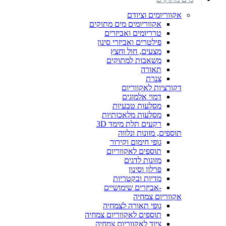
אקווריומים וציודם
אקווריומים מים מתוקים
טרריומים ואביזרים
פילטרים ואביזרי סינון
מצעים, חול וחצץ
משאבות למתוקים
תאורה
צנרת
דקורציות לאקווריום
דמוי אלמוגים
מסלעות טבעיות
מסלעות מלאכותיות
רקעים תלת מימד 3D
תוספים, מזונות ונלווה
גופי חימום וקירור
תוספים לאקווריום
מזונות לדגים
פרלון וסינון
מדיות ובקטריות
-אביזרים שימושיים
אקווריום צמחיה
גופי תאורה לצמחיה
תוספים לאקווריום צמחיה
ציוד לאקווריום צמחיה