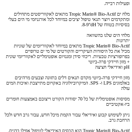
ופעילות רבייה.
מלח ים Tropic Marin® Bio-Actif מתאים לאקווריסטים מתחילים
ומתקדמים ויוצר תנאי טיפול יציבים במיוחד לכל אורגניזמי מי הים בעלי
בסיסיות בטווח של 8-9°dH.
‏מלחי הים שלנו בהשוואה
יתרונות
Tropic Marin® Bio-Actif מתאים במיוחד לאקווריומים של שוניות
מכיל את כל היסודות העיקריים והקורטים של מי ים טרופיים
בפרופורציות טבעיות. ריכוזי סידן ומגנזיום אופטימליים לאקווריומי שונית
+ מזון חיידקי פרה-ביוטי
pH ואידיאלי חציצה
מזון חיידקי פרה-ביוטי מקדם תנאים דלים בתזונה וצבעים מרהיבים
באלמוגים LPS ו- SPS. המיקרוביולוגיה באקויום מתייצבת ואיכות המים
עולה
מסיסות אופטימלית של כל 70 יסודות הקורט וייצובם באמצעות חומרים
ביו-אקטיביים
ניתן לשימוש קבוע ואידיאלי עבור הקמת מיכל חדש, עבור גרב חדש ולכל
הרחבת גרב.
Tropic Marin® Bio-Actif הוא הבסיס האידיאלי לטיפול אפילו בדגים,