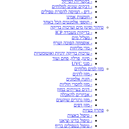
- בקטריות לסייקל
- דבקים שונים למלוחים
- דיפ - תמיסה להסרת טפילים
- חומצות אמינו
- תוספי אלמנטים הכל באחד
טיהור וסינון מים וערכות בדיקה
- בדיקות מעבדה ICP
- מצליל מים
- אוסמוזה הפוכה ושרף
- מדי מליחות
- ערכות בדיקה ידניות ואוטומטיות
- סינון, פרלון, פחם ועוד
- סנני UVC
מזון למים מלוחים
- מזון לדגים
- הזנת אלמוגים
- מזון לחסרי חוליות
- דגים בעייתים במזון
- אביזרים להאכלה
- מזון גרגרים שוקעים
- מזון דפים
פתרון בעיות
- טיפול באצות
- טיפול בדינו וציאנו
- טיפול בטפילים בריף