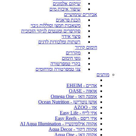
שיקום אלמוגים
שיפור איכות מים
אביזרים שימושיים
הכנת פראגים
משאבות חמצן וסוללות גיבוי
סקרפרים ומגנטים לניקוי הזכוכית
פיצוי אידוי
רשתות ומלכודות לדגים
חימום קירור
מקררים
גופי חימום
בקרי טמפרטורה
צגי טמפרטורה ומדחומים
מותגים
אהיים - EHEIM
אואזה - OASE
אומגה וואן - Omega One
אושן נוטרישן - Ocean Nutrition
אזו - AZOO
איזי לייף - Easy Life
איזי ריפס - Easy Reefs
אקווה אילומינשיין - AI Aqua Illumination
אקווה דקור - Aqua Decor
אקווה וואן - Aqua One