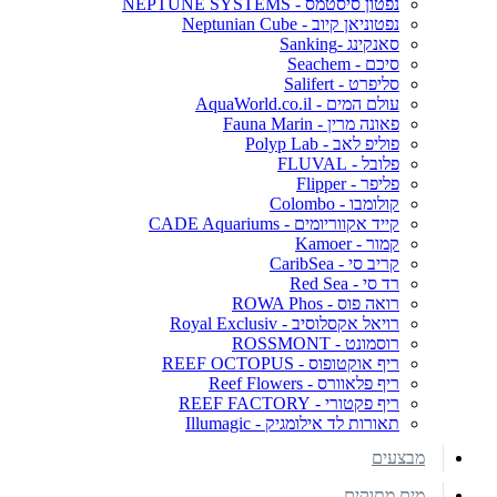
נפטון סיסטמס - NEPTUNE SYSTEMS
נפטוניאן קיוב - Neptunian Cube
סאנקינג -Sanking
סיכם - Seachem
סליפרט - Salifert
עולם המים - AquaWorld.co.il
פאונה מרין - Fauna Marin
פוליפ לאב - Polyp Lab
פלובל - FLUVAL
פליפר - Flipper
קולומבו - Colombo
קייד אקווריומים - CADE Aquariums
קמור - Kamoer
קריב סי - CaribSea
רד סי - Red Sea
רואה פוס - ROWA Phos
רויאל אקסלוסיב - Royal Exclusiv
רוסמונט - ROSSMONT
ריף אוקטופוס - REEF OCTOPUS
ריף פלאוורס - Reef Flowers
ריף פקטורי - REEF FACTORY
תאורות לד אילומגיק - Illumagic
מבצעים
מים מתוקים