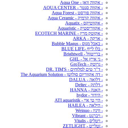
- אקווה וואן - Aqua One
- אקווה סנטר - AQUA CENTER
- אקווה פורסט - Aqua Forest
- אקווה קרמיק - Aqua Ceramic
- אקווטיקס - Aquatix
- אקווריסטיק - Aquaristic
- אקוטק מרין - ECOTECH MARINE
- ארקה - ARKA
- באבל מגוס - Bubble Magus
- בלו לייף -BLUE LIFE
- ברייטוול - Brightwell
- גי אייץ אל - GHL
- גרוטק - GroTech
- ד"ר טים למלוחים - DR. TIM'S
- דה אקווריום סולושן - The Aquarium Solution
- דלואה - DALUA
- דלתק - Deltec
- האנה - HANNA
- הידור - hydor
- היי טי איי - ATI aquaristik
- הילאה - HAILEA
- וויניו - Weinuo
- ויברנט - Vibrant
- ויטליס - Vitalis
- זטלייט - ZETLIGHT