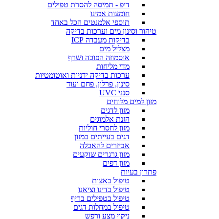
דיפ - תמיסה להסרת טפילים
חומצות אמינו
תוספי אלמנטים הכל באחד
טיהור וסינון מים וערכות בדיקה
בדיקות מעבדה ICP
מצליל מים
אוסמוזה הפוכה ושרף
מדי מליחות
ערכות בדיקה ידניות ואוטומטיות
סינון, פרלון, פחם ועוד
סנני UVC
מזון למים מלוחים
מזון לדגים
הזנת אלמוגים
מזון לחסרי חוליות
דגים בעייתים במזון
אביזרים להאכלה
מזון גרגרים שוקעים
מזון דפים
פתרון בעיות
טיפול באצות
טיפול בדינו וציאנו
טיפול בטפילים בריף
טיפול במחלות דגים
ניקוי מצע ורפש