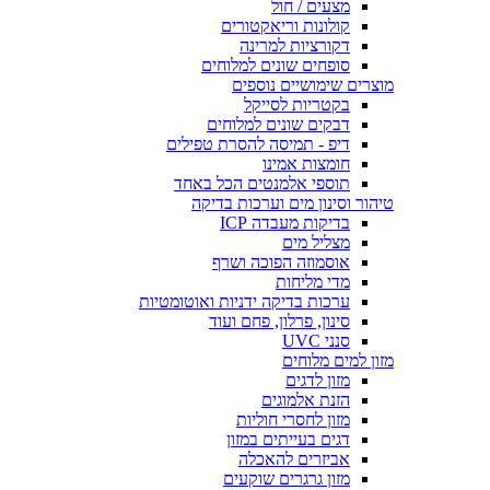
מצעים / חול
קולונות וריאקטורים
דקורציות למרינה
סופחים שונים למלוחים
מוצרים שימושיים נוספים
בקטריות לסייקל
דבקים שונים למלוחים
דיפ - תמיסה להסרת טפילים
חומצות אמינו
תוספי אלמנטים הכל באחד
טיהור וסינון מים וערכות בדיקה
בדיקות מעבדה ICP
מצליל מים
אוסמוזה הפוכה ושרף
מדי מליחות
ערכות בדיקה ידניות ואוטומטיות
סינון, פרלון, פחם ועוד
סנני UVC
מזון למים מלוחים
מזון לדגים
הזנת אלמוגים
מזון לחסרי חוליות
דגים בעייתים במזון
אביזרים להאכלה
מזון גרגרים שוקעים