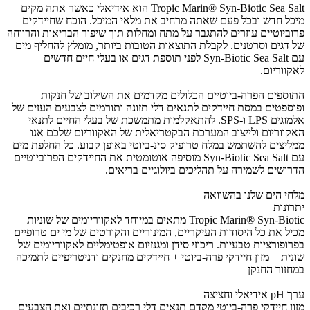
Tropic Marin® Syn-Biotic Sea Salt הוא אידיאלי כאשר אתה מקים
מיכל חדש ובכל פעם שאתה מרחיב את מלאי המיכל. הוכח שחיידקים
פרוביוטיים עוזרים להתגבר על מתח ומחלות תוך שיפור הבריאות והרווחה
של דגים וסרטנים. לקבלת התוצאות הטובות ביותר, מומלץ להחליף מים
עם Syn-Biotic Sea Salt לפני תוספת דגים או בעלי חיים חדשים
לאקווריום.
התוספים הפרה-ביוטיים הכלולים מקדמים את השילוב של חנקות
ופוספטים במסת חיידקים לתנאים דלי תזונה ותורמים לצבעים העזים של
אלמוגים LPS ו-SPS. להתאקלמות מתמשכת של בעלי החיים לתנאי
האקווריום ולייצוב המערכת הבקטריאלית של האקווריום שלכם אנו
ממליצים להשתמש במלח טרופיק סינ-ביוטי באופן קבוע. כל החלפת מים
עם Syn-Biotic Sea Salt מוסיפה אוטומטית את החיידקים הפרוביוטיים
הדרושים לשמירה על תהליכים ביולוגיים בריאים.
מלחי הים שלנו בהשוואה
יתרונות
Tropic Marin® Syn-Biotic מתאים במיוחד לאקווריומים של שוניות
מכיל את כל היסודות העיקריים, המינוריים והקורטים של מי ים טרופיים
בפרופורציות טבעיות. ריכוזי סידן ומגנזיום אופטימליים לאקווריומים של
שונית + מזון חיידקי פרה-ביוטי + חיידקים מחנקים ודניטריפיים לתמיכה
במחזור החנקן
ערך pH אידיאלי וחציצה
מזון חיידקי פרה-ביוטי מקדם תנאים דלי רכיבים תזונתיים ואת הצבעים