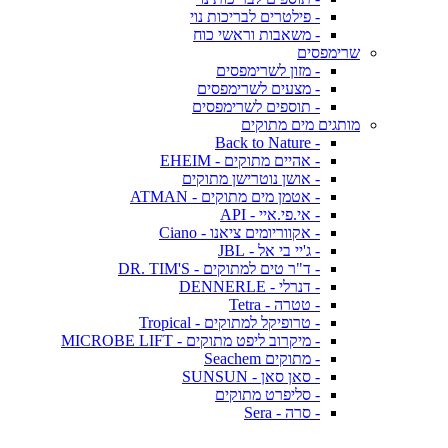
- פילטרים לבריכות נוי
- משאבות וראשי כוח
שרימפסים
- מזון לשרימפסים
- מצעים לשרימפסים
- תוספים לשרימפסים
מותגים מים מתוקים
- Back to Nature
- אהיים מתוקים - EHEIM
- אושן נוטרישן מתוקים
- אטמן מים מתוקים - ATMAN
- אי.פי.איי - API
- אקווריומים ציאנו - Ciano
- ג'יי בי אל - JBL
- ד"ר טים למתוקים - DR. TIM'S
- דנרלי - DENNERLE
- טטרה - Tetra
- טרופיקל למתוקים - Tropical
- מיקרוב ליפט מתוקים - MICROBE LIFT
- מתוקים Seachem
- סאן סאן - SUNSUN
- סליפרט מתוקים
- סרה - Sera