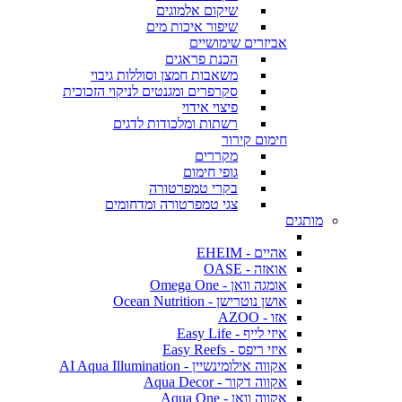
שיקום אלמוגים
שיפור איכות מים
אביזרים שימושיים
הכנת פראגים
משאבות חמצן וסוללות גיבוי
סקרפרים ומגנטים לניקוי הזכוכית
פיצוי אידוי
רשתות ומלכודות לדגים
חימום קירור
מקררים
גופי חימום
בקרי טמפרטורה
צגי טמפרטורה ומדחומים
מותגים
אהיים - EHEIM
אואזה - OASE
אומגה וואן - Omega One
אושן נוטרישן - Ocean Nutrition
אזו - AZOO
איזי לייף - Easy Life
איזי ריפס - Easy Reefs
אקווה אילומינשיין - AI Aqua Illumination
אקווה דקור - Aqua Decor
אקווה וואן - Aqua One