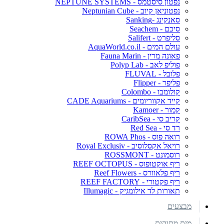
נפטון סיסטמס - NEPTUNE SYSTEMS
נפטוניאן קיוב - Neptunian Cube
סאנקינג -Sanking
סיכם - Seachem
סליפרט - Salifert
עולם המים - AquaWorld.co.il
פאונה מרין - Fauna Marin
פוליפ לאב - Polyp Lab
פלובל - FLUVAL
פליפר - Flipper
קולומבו - Colombo
קייד אקווריומים - CADE Aquariums
קמור - Kamoer
קריב סי - CaribSea
רד סי - Red Sea
רואה פוס - ROWA Phos
רויאל אקסלוסיב - Royal Exclusiv
רוסמונט - ROSSMONT
ריף אוקטופוס - REEF OCTOPUS
ריף פלאוורס - Reef Flowers
ריף פקטורי - REEF FACTORY
תאורות לד אילומגיק - Illumagic
מבצעים
מים מתוקים