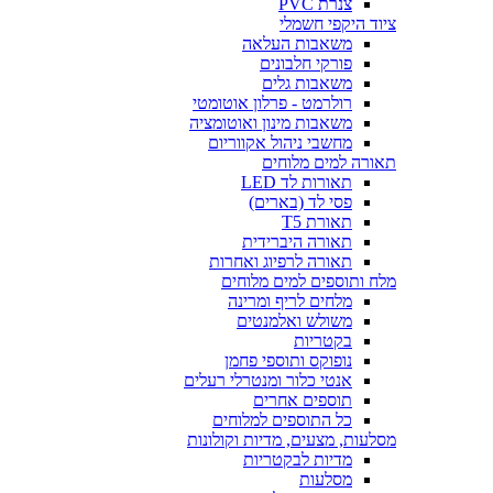
צנרת PVC
ציוד היקפי חשמלי
משאבות העלאה
פורקי חלבונים
משאבות גלים
רולרמט - פרלון אוטומטי
משאבות מינון ואוטומציה
מחשבי ניהול אקווריום
תאורה למים מלוחים
תאורות לד LED
פסי לד (בארים)
תאורת T5
תאורה היברידית
תאורה לרפיוג ואחרות
מלח ותוספים למים מלוחים
מלחים לריף ומרינה
משולש ואלמנטים
בקטריות
נופוקס ותוספי פחמן
אנטי כלור ומנטרלי רעלים
תוספים אחרים
כל התוספים למלוחים
מסלעות, מצעים, מדיות וקולונות
מדיות לבקטריות
מסלעות