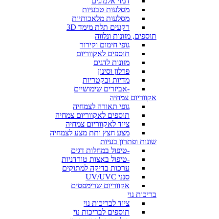
דמוי אלמוגים
מסלעות טבעיות
מסלעות מלאכותיות
רקעים תלת מימד 3D
תוספים, מזונות ונלווה
גופי חימום וקירור
תוספים לאקווריום
מזונות לדגים
פרלון וסינון
מדיות ובקטריות
-אביזרים שימושיים
אקווריום צמחיה
גופי תאורה לצמחיה
תוספים לאקווריום צמחיה
ציוד לאקווריום צמחיה
מצע חצץ ותת מצע לצמחיה
שונות ופתרון בעיות
-טיפול במחלות דגים
-טיפול באצות טורדניות
ערכות בדיקה למתוקים
סנני UV/UVC
אקווריום שרימפסים
בריכות נוי
ציוד לבריכות נוי
תוספים לבריכות נוי