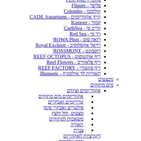
פליפר - Flipper
קולומבו - Colombo
קייד אקווריומים - CADE Aquariums
קמור - Kamoer
קריב סי - CaribSea
רד סי - Red Sea
רואה פוס - ROWA Phos
רויאל אקסלוסיב - Royal Exclusiv
רוסמונט - ROSSMONT
ריף אוקטופוס - REEF OCTOPUS
ריף פלאוורס - Reef Flowers
ריף פקטורי - REEF FACTORY
תאורות לד אילומגיק - Illumagic
מבצעים
מים מתוקים
אקווריומים וציודם
אקווריומים מים מתוקים
טרריומים ואביזרים
פילטרים ואביזרי סינון
מצעים, חול וחצץ
משאבות למתוקים
תאורה
צנרת
דקורציות לאקווריום