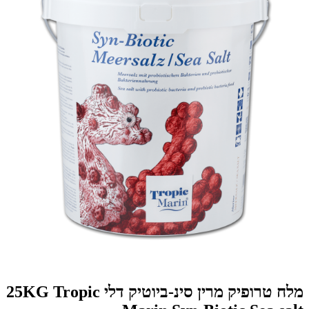
מלח טרופיק מרין סינ-ביוטיק דלי 25KG Tropic