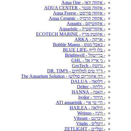
- אקווה וואן - Aqua One
- אקווה סנטר - AQUA CENTER
- אקווה פורסט - Aqua Forest
- אקווה קרמיק - Aqua Ceramic
- אקווטיקס - Aquatix
- אקווריסטיק - Aquaristic
- אקוטק מרין - ECOTECH MARINE
- ארקה - ARKA
- באבל מגוס - Bubble Magus
- בלו לייף -BLUE LIFE
- ברייטוול - Brightwell
- גי אייץ אל - GHL
- גרוטק - GroTech
- ד"ר טים למלוחים - DR. TIM'S
- דה אקווריום סולושן - The Aquarium Solution
- דלואה - DALUA
- דלתק - Deltec
- האנה - HANNA
- הידור - hydor
- היי טי איי - ATI aquaristik
- הילאה - HAILEA
- וויניו - Weinuo
- ויברנט - Vibrant
- ויטליס - Vitalis
- זטלייט - ZETLIGHT