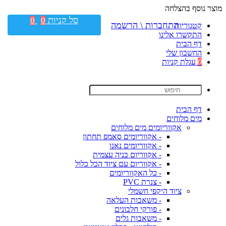
מוצר נוסף בהצלחה
סל קניות
0
0
התחברות \ הרשמה
קטגוריות
התקשרו אלינו
דף הבית
החשבון שלי
0
עגלת קניות
דף הבית
מים מלוחים
אקווריומים מים מלוחים
- אקווריומים סאמפ תחתון
- אקווריומים נאנו
- אקווריום בניה עצמית
- אקווריום עם ציוד הכל כלול
- כל האקווריומים
- צנרת PVC
ציוד היקפי חשמלי
- משאבות העלאה
- פורקי חלבונים
- משאבות גלים