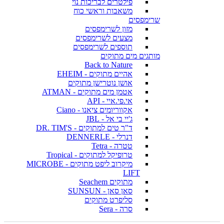
פילטרים לבריכות נוי
משאבות וראשי כוח
שרימפסים
מזון לשרימפסים
מצעים לשרימפסים
תוספים לשרימפסים
מותגים מים מתוקים
Back to Nature
אהיים מתוקים - EHEIM
אושן נוטרישן מתוקים
אטמן מים מתוקים - ATMAN
אי.פי.איי - API
אקווריומים ציאנו - Ciano
ג'יי בי אל - JBL
ד"ר טים למתוקים - DR. TIM'S
דנרלי - DENNERLE
טטרה - Tetra
טרופיקל למתוקים - Tropical
מיקרוב ליפט מתוקים - MICROBE
LIFT
מתוקים Seachem
סאן סאן - SUNSUN
סליפרט מתוקים
סרה - Sera