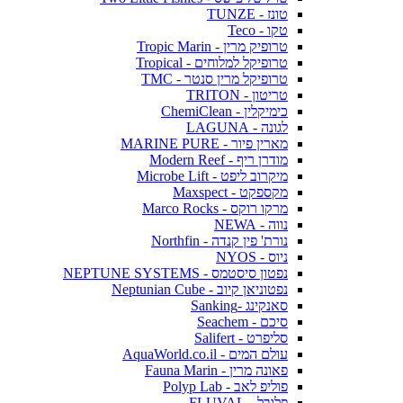
טונז - TUNZE
טקו - Teco
טרופיק מרין - Tropic Marin
טרופיקל למלוחים - Tropical
טרופיקל מרין סנטר - TMC
טריטון - TRITON
כימיקלין - ChemiClean
לגונה - LAGUNA
מארין פיור - MARINE PURE
מודרן ריף - Modern Reef
מיקרוב ליפט - Microbe Lift
מקספקט - Maxspect
מרקו רוקס - Marco Rocks
נווה - NEWA
נורת' פין קנדה - Northfin
ניוס - NYOS
נפטון סיסטמס - NEPTUNE SYSTEMS
נפטוניאן קיוב - Neptunian Cube
סאנקינג -Sanking
סיכם - Seachem
סליפרט - Salifert
עולם המים - AquaWorld.co.il
פאונה מרין - Fauna Marin
פוליפ לאב - Polyp Lab
פלובל - FLUVAL