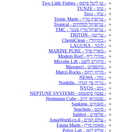
- טו ליטל פישס - Two Little Fishies
- טונז - TUNZE
- טקו - Teco
- טרופיק מרין - Tropic Marin
- טרופיקל למלוחים - Tropical
- טרופיקל מרין סנטר - TMC
- טריטון - TRITON
- כימיקלין - ChemiClean
- לגונה - LAGUNA
- מארין פיור - MARINE PURE
- מודרן ריף - Modern Reef
- מיקרוב ליפט - Microbe Lift
- מקספקט - Maxspect
- מרקו רוקס - Marco Rocks
- נווה - NEWA
- נורת' פין קנדה - Northfin
- ניוס - NYOS
- נפטון סיסטמס - NEPTUNE SYSTEMS
- נפטוניאן קיוב - Neptunian Cube
- סאנקינג -Sanking
- סיכם - Seachem
- סליפרט - Salifert
- עולם המים - AquaWorld.co.il
- פאונה מרין - Fauna Marin
- פוליפ לאב - Polyp Lab