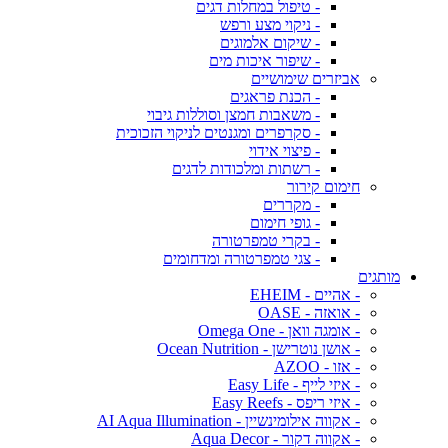
- טיפול במחלות דגים
- ניקוי מצע ורפש
- שיקום אלמוגים
- שיפור איכות מים
אביזרים שימושיים
- הכנת פראגים
- משאבות חמצן וסוללות גיבוי
- סקרפרים ומגנטים לניקוי הזכוכית
- פיצוי אידוי
- רשתות ומלכודות לדגים
חימום קירור
- מקררים
- גופי חימום
- בקרי טמפרטורה
- צגי טמפרטורה ומדחומים
מותגים
- אהיים - EHEIM
- אואזה - OASE
- אומגה וואן - Omega One
- אושן נוטרישן - Ocean Nutrition
- אזו - AZOO
- איזי לייף - Easy Life
- איזי ריפס - Easy Reefs
- אקווה אילומינשיין - AI Aqua Illumination
- אקווה דקור - Aqua Decor