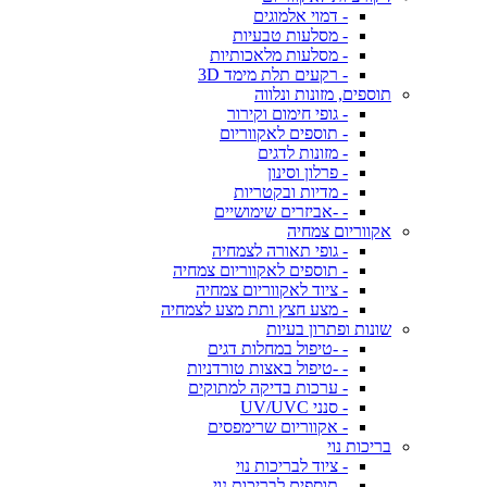
- דמוי אלמוגים
- מסלעות טבעיות
- מסלעות מלאכותיות
- רקעים תלת מימד 3D
תוספים, מזונות ונלווה
- גופי חימום וקירור
- תוספים לאקווריום
- מזונות לדגים
- פרלון וסינון
- מדיות ובקטריות
- -אביזרים שימושיים
אקווריום צמחיה
- גופי תאורה לצמחיה
- תוספים לאקווריום צמחיה
- ציוד לאקווריום צמחיה
- מצע חצץ ותת מצע לצמחיה
שונות ופתרון בעיות
- -טיפול במחלות דגים
- -טיפול באצות טורדניות
- ערכות בדיקה למתוקים
- סנני UV/UVC
- אקווריום שרימפסים
בריכות נוי
- ציוד לבריכות נוי
- תוספים לבריכות נוי