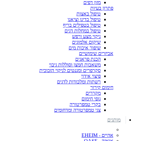
מזון דפים
פתרון בעיות
טיפול באצות
טיפול בדינו וציאנו
טיפול בטפילים בריף
טיפול במחלות דגים
ניקוי מצע ורפש
שיקום אלמוגים
שיפור איכות מים
אביזרים שימושיים
הכנת פראגים
משאבות חמצן וסוללות גיבוי
סקרפרים ומגנטים לניקוי הזכוכית
פיצוי אידוי
רשתות ומלכודות לדגים
חימום קירור
מקררים
גופי חימום
בקרי טמפרטורה
צגי טמפרטורה ומדחומים
מותגים
אהיים - EHEIM
אואזה - OASE