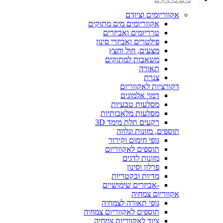
אקווריומים וציודם
אקווריומים מים מתוקים
טרריומים ואביזרים
פילטרים ואביזרי סינון
מצעים, חול וחצץ
משאבות למתוקים
תאורה
צנרת
דקורציות לאקווריום
דמוי אלמוגים
מסלעות טבעיות
מסלעות מלאכותיות
רקעים תלת מימד 3D
תוספים, מזונות ונלווה
גופי חימום וקירור
תוספים לאקווריום
מזונות לדגים
פרלון וסינון
מדיות ובקטריות
-אביזרים שימושיים
אקווריום צמחיה
גופי תאורה לצמחיה
תוספים לאקווריום צמחיה
ציוד לאקווריום צמחיה