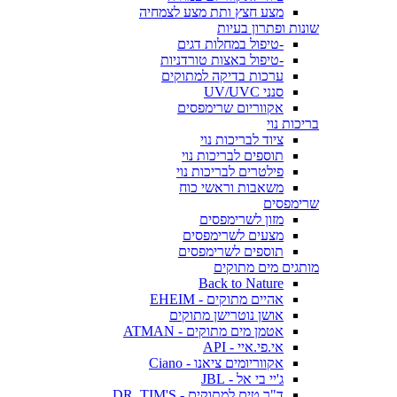
מצע חצץ ותת מצע לצמחיה
שונות ופתרון בעיות
-טיפול במחלות דגים
-טיפול באצות טורדניות
ערכות בדיקה למתוקים
סנני UV/UVC
אקווריום שרימפסים
בריכות נוי
ציוד לבריכות נוי
תוספים לבריכות נוי
פילטרים לבריכות נוי
משאבות וראשי כוח
שרימפסים
מזון לשרימפסים
מצעים לשרימפסים
תוספים לשרימפסים
מותגים מים מתוקים
Back to Nature
אהיים מתוקים - EHEIM
אושן נוטרישן מתוקים
אטמן מים מתוקים - ATMAN
אי.פי.איי - API
אקווריומים ציאנו - Ciano
ג'יי בי אל - JBL
ד"ר טים למתוקים - DR. TIM'S