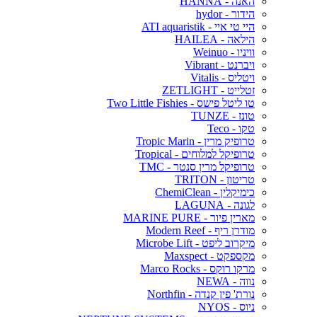
האנה - HANNA
הידור - hydor
היי טי איי - ATI aquaristik
הילאה - HAILEA
וויניו - Weinuo
ויברנט - Vibrant
ויטליס - Vitalis
זטלייט - ZETLIGHT
טו ליטל פישס - Two Little Fishies
טונז - TUNZE
טקו - Teco
טרופיק מרין - Tropic Marin
טרופיקל למלוחים - Tropical
טרופיקל מרין סנטר - TMC
טריטון - TRITON
כימיקלין - ChemiClean
לגונה - LAGUNA
מארין פיור - MARINE PURE
מודרן ריף - Modern Reef
מיקרוב ליפט - Microbe Lift
מקספקט - Maxspect
מרקו רוקס - Marco Rocks
נווה - NEWA
נורת' פין קנדה - Northfin
ניוס - NYOS