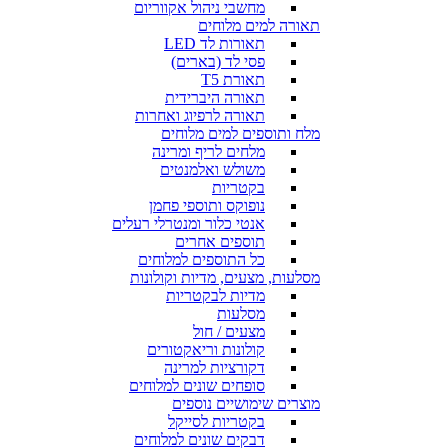
מחשבי ניהול אקווריום
תאורה למים מלוחים
תאורות לד LED
פסי לד (בארים)
תאורת T5
תאורה היברידית
תאורה לרפיוג ואחרות
מלח ותוספים למים מלוחים
מלחים לריף ומרינה
משולש ואלמנטים
בקטריות
נופוקס ותוספי פחמן
אנטי כלור ומנטרלי רעלים
תוספים אחרים
כל התוספים למלוחים
מסלעות, מצעים, מדיות וקולונות
מדיות לבקטריות
מסלעות
מצעים / חול
קולונות וריאקטורים
דקורציות למרינה
סופחים שונים למלוחים
מוצרים שימושיים נוספים
בקטריות לסייקל
דבקים שונים למלוחים