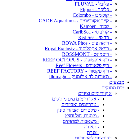
- פלובל - FLUVAL
- פליפר - Flipper
- קולומבו - Colombo
- קייד אקווריומים - CADE Aquariums
- קמור - Kamoer
- קריב סי - CaribSea
- רד סי - Red Sea
- רואה פוס - ROWA Phos
- רויאל אקסלוסיב - Royal Exclusiv
- רוסמונט - ROSSMONT
- ריף אוקטופוס - REEF OCTOPUS
- ריף פלאוורס - Reef Flowers
- ריף פקטורי - REEF FACTORY
- תאורות לד אילומגיק - Illumagic
מבצעים
מים מתוקים
אקווריומים וציודם
- אקווריומים מים מתוקים
- טרריומים ואביזרים
- פילטרים ואביזרי סינון
- מצעים, חול וחצץ
- משאבות למתוקים
- תאורה
- צנרת
דקורציות לאקווריום