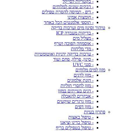
- בקטריות לסייקל
- דבקים שונים למלוחים
- דיפ - תמיסה להסרת טפילים
- חומצות אמינו
- תוספי אלמנטים הכל באחד
טיהור וסינון מים וערכות בדיקה
- בדיקות מעבדה ICP
- מצליל מים
- אוסמוזה הפוכה ושרף
- מדי מליחות
- ערכות בדיקה ידניות ואוטומטיות
- סינון, פרלון, פחם ועוד
- סנני UVC
מזון למים מלוחים
- מזון לדגים
- הזנת אלמוגים
- מזון לחסרי חוליות
- דגים בעייתים במזון
- אביזרים להאכלה
- מזון גרגרים שוקעים
- מזון דפים
פתרון בעיות
- טיפול באצות
- טיפול בדינו וציאנו
- טיפול בטפילים בריף