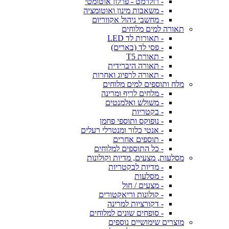
- רולרמט - פרלון אוטומטי
- משאבות מינון ואוטומציה
- מחשבי ניהול אקווריום
תאורה למים מלוחים
- תאורות לד LED
- פסי לד (בארים)
- תאורת T5
- תאורה היברידית
- תאורה לרפיוג ואחרות
מלח ותוספים למים מלוחים
- מלחים לריף ומרינה
- משולש ואלמנטים
- בקטריות
- נופוקס ותוספי פחמן
- אנטי כלור ומנטרלי רעלים
- תוספים אחרים
- כל התוספים למלוחים
מסלעות, מצעים, מדיות וקולונות
- מדיות לבקטריות
- מסלעות
- מצעים / חול
- קולונות וריאקטורים
- דקורציות למרינה
- סופחים שונים למלוחים
מוצרים שימושיים נוספים