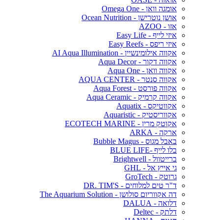
אומגה וואן - Omega One
אושן נוטרישן - Ocean Nutrition
אזו - AZOO
איזי לייף - Easy Life
איזי ריפס - Easy Reefs
אקווה אילומינשיין - AI Aqua Illumination
אקווה דקור - Aqua Decor
אקווה וואן - Aqua One
אקווה סנטר - AQUA CENTER
אקווה פורסט - Aqua Forest
אקווה קרמיק - Aqua Ceramic
אקווטיקס - Aquatix
אקווריסטיק - Aquaristic
אקוטק מרין - ECOTECH MARINE
ארקה - ARKA
באבל מגוס - Bubble Magus
בלו לייף -BLUE LIFE
ברייטוול - Brightwell
גי אייץ אל - GHL
גרוטק - GroTech
ד"ר טים למלוחים - DR. TIM'S
דה אקווריום סולושן - The Aquarium Solution
דלואה - DALUA
דלתק - Deltec