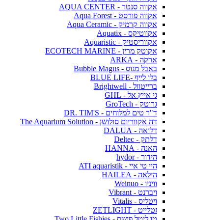
אקווה סנטר - AQUA CENTER
אקווה פורסט - Aqua Forest
אקווה קרמיק - Aqua Ceramic
אקווטיקס - Aquatix
אקווריסטיק - Aquaristic
אקוטק מרין - ECOTECH MARINE
ארקה - ARKA
באבל מגוס - Bubble Magus
בלו לייף -BLUE LIFE
ברייטוול - Brightwell
גי אייץ אל - GHL
גרוטק - GroTech
ד"ר טים למלוחים - DR. TIM'S
דה אקווריום סולושן - The Aquarium Solution
דלואה - DALUA
דלתק - Deltec
האנה - HANNA
הידור - hydor
היי טי איי - ATI aquaristik
הילאה - HAILEA
וויניו - Weinuo
ויברנט - Vibrant
ויטליס - Vitalis
זטלייט - ZETLIGHT
טו ליטל פישס - Two Little Fishies