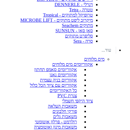
דנרלי - DENNERLE
טטרה - Tetra
טרופיקל למתוקים - Tropical
מיקרוב ליפט מתוקים - MICROBE LIFT
מתוקים Seachem
סאן סאן - SUNSUN
סליפרט מתוקים
סרה - Sera
עוד...
מים מלוחים
אקווריומים מים מלוחים
אקווריומים סאמפ תחתון
אקווריומים נאנו
אקווריום בניה עצמית
אקווריום עם ציוד הכל כלול
כל האקווריומים
צנרת PVC
ציוד היקפי חשמלי
משאבות העלאה
פורקי חלבונים
משאבות גלים
רולרמט - פרלון אוטומטי
משאבות מינון ואוטומציה