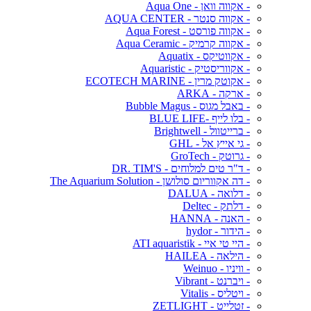
- אקווה וואן - Aqua One
- אקווה סנטר - AQUA CENTER
- אקווה פורסט - Aqua Forest
- אקווה קרמיק - Aqua Ceramic
- אקווטיקס - Aquatix
- אקווריסטיק - Aquaristic
- אקוטק מרין - ECOTECH MARINE
- ארקה - ARKA
- באבל מגוס - Bubble Magus
- בלו לייף -BLUE LIFE
- ברייטוול - Brightwell
- גי אייץ אל - GHL
- גרוטק - GroTech
- ד"ר טים למלוחים - DR. TIM'S
- דה אקווריום סולושן - The Aquarium Solution
- דלואה - DALUA
- דלתק - Deltec
- האנה - HANNA
- הידור - hydor
- היי טי איי - ATI aquaristik
- הילאה - HAILEA
- וויניו - Weinuo
- ויברנט - Vibrant
- ויטליס - Vitalis
- זטלייט - ZETLIGHT