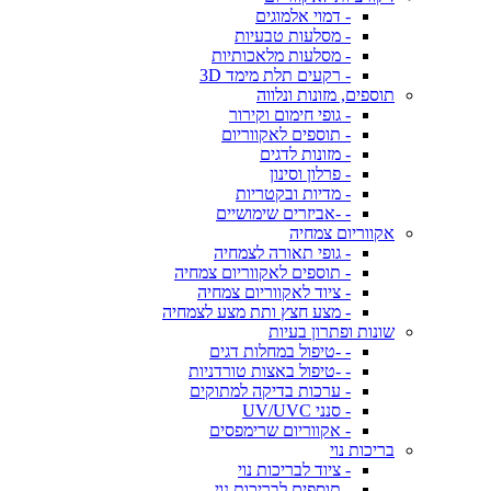
- דמוי אלמוגים
- מסלעות טבעיות
- מסלעות מלאכותיות
- רקעים תלת מימד 3D
תוספים, מזונות ונלווה
- גופי חימום וקירור
- תוספים לאקווריום
- מזונות לדגים
- פרלון וסינון
- מדיות ובקטריות
- -אביזרים שימושיים
אקווריום צמחיה
- גופי תאורה לצמחיה
- תוספים לאקווריום צמחיה
- ציוד לאקווריום צמחיה
- מצע חצץ ותת מצע לצמחיה
שונות ופתרון בעיות
- -טיפול במחלות דגים
- -טיפול באצות טורדניות
- ערכות בדיקה למתוקים
- סנני UV/UVC
- אקווריום שרימפסים
בריכות נוי
- ציוד לבריכות נוי
- תוספים לבריכות נוי