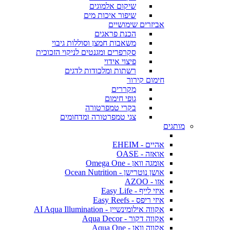
שיקום אלמוגים
שיפור איכות מים
אביזרים שימושיים
הכנת פראגים
משאבות חמצן וסוללות גיבוי
סקרפרים ומגנטים לניקוי הזכוכית
פיצוי אידוי
רשתות ומלכודות לדגים
חימום קירור
מקררים
גופי חימום
בקרי טמפרטורה
צגי טמפרטורה ומדחומים
מותגים
אהיים - EHEIM
אואזה - OASE
אומגה וואן - Omega One
אושן נוטרישן - Ocean Nutrition
אזו - AZOO
איזי לייף - Easy Life
איזי ריפס - Easy Reefs
אקווה אילומינשיין - AI Aqua Illumination
אקווה דקור - Aqua Decor
אקווה וואן - Aqua One