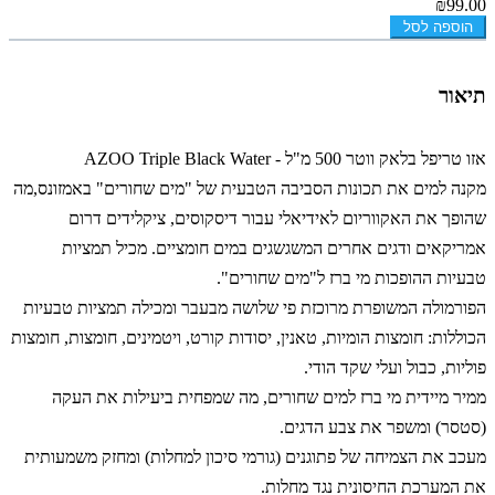
₪99.00
הוספה לסל
תיאור
אזו טריפל בלאק ווטר 500 מ"ל - AZOO Triple Black Water
מקנה למים את תכונות הסביבה הטבעית של "מים שחורים" באמזונס,
מה
שהופך את האקווריום לאידיאלי עבור דיסקוסים, ציקלידים דרום
אמריקאים ודגים אחרים המשגשגים במים חומציים. מכ
יל תמציות
טבעיות ההופכות מי ברז ל"מים שחורים".
הפורמולה המשופרת מרוכזת פי שלושה מבעבר ומכילה תמציות טבעיות
הכוללות: חומצות הומיות, טאנין, יסודות קורט, ויטמינים, חומצות, חומצות
פוליות, כבול ועלי שקד הודי.
ממיר מיידית מי ברז למים שחורים, מה שמפחית ביעילות את העקה
(סטסר) ומשפר את צבע הדגים.
מעכב את הצמיחה של פתוגנים (גורמי סיכון למחלות) ומחזק משמעותית
את המערכת החיסונית נגד מחלות.