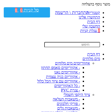
מוצר נוסף בהצלחה
סל קניות
0
0
התחברות \ הרשמה
קטגוריות
התקשרו אלינו
דף הבית
החשבון שלי
0
עגלת קניות
דף הבית
מים מלוחים
אקווריומים מים מלוחים
- אקווריומים סאמפ תחתון
- אקווריומים נאנו
- אקווריום בניה עצמית
- אקווריום עם ציוד הכל כלול
- כל האקווריומים
- צנרת PVC
ציוד היקפי חשמלי
- משאבות העלאה
- פורקי חלבונים
- משאבות גלים