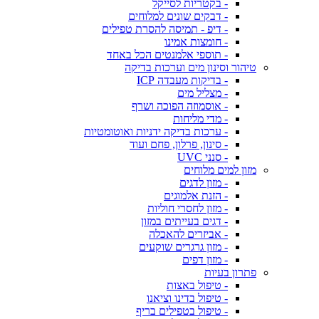
- בקטריות לסייקל
- דבקים שונים למלוחים
- דיפ - תמיסה להסרת טפילים
- חומצות אמינו
- תוספי אלמנטים הכל באחד
טיהור וסינון מים וערכות בדיקה
- בדיקות מעבדה ICP
- מצליל מים
- אוסמוזה הפוכה ושרף
- מדי מליחות
- ערכות בדיקה ידניות ואוטומטיות
- סינון, פרלון, פחם ועוד
- סנני UVC
מזון למים מלוחים
- מזון לדגים
- הזנת אלמוגים
- מזון לחסרי חוליות
- דגים בעייתים במזון
- אביזרים להאכלה
- מזון גרגרים שוקעים
- מזון דפים
פתרון בעיות
- טיפול באצות
- טיפול בדינו וציאנו
- טיפול בטפילים בריף