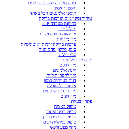
דיפ - תמיסה להסרת טפילים
חומצות אמינו
תוספי אלמנטים הכל באחד
טיהור וסינון מים וערכות בדיקה
בדיקות מעבדה ICP
מצליל מים
אוסמוזה הפוכה ושרף
מדי מליחות
ערכות בדיקה ידניות ואוטומטיות
סינון, פרלון, פחם ועוד
סנני UVC
מזון למים מלוחים
מזון לדגים
הזנת אלמוגים
מזון לחסרי חוליות
דגים בעייתים במזון
אביזרים להאכלה
מזון גרגרים שוקעים
מזון דפים
פתרון בעיות
טיפול באצות
טיפול בדינו וציאנו
טיפול בטפילים בריף
טיפול במחלות דגים
ניקוי מצע ורפש