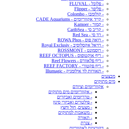
- פלובל - FLUVAL
- פליפר - Flipper
- קולומבו - Colombo
- קייד אקווריומים - CADE Aquariums
- קמור - Kamoer
- קריב סי - CaribSea
- רד סי - Red Sea
- רואה פוס - ROWA Phos
- רויאל אקסלוסיב - Royal Exclusiv
- רוסמונט - ROSSMONT
- ריף אוקטופוס - REEF OCTOPUS
- ריף פלאוורס - Reef Flowers
- ריף פקטורי - REEF FACTORY
- תאורות לד אילומגיק - Illumagic
מבצעים
מים מתוקים
אקווריומים וציודם
- אקווריומים מים מתוקים
- טרריומים ואביזרים
- פילטרים ואביזרי סינון
- מצעים, חול וחצץ
- משאבות למתוקים
- תאורה
- צנרת
דקורציות לאקווריום