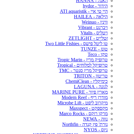
האנה - HANNA
הידור - hydor
היי טי איי - ATI aquaristik
הילאה - HAILEA
וויניו - Weinuo
ויברנט - Vibrant
ויטליס - Vitalis
זטלייט - ZETLIGHT
טו ליטל פישס - Two Little Fishies
טונז - TUNZE
טקו - Teco
טרופיק מרין - Tropic Marin
טרופיקל למלוחים - Tropical
טרופיקל מרין סנטר - TMC
טריטון - TRITON
כימיקלין - ChemiClean
לגונה - LAGUNA
מארין פיור - MARINE PURE
מודרן ריף - Modern Reef
מיקרוב ליפט - Microbe Lift
מקספקט - Maxspect
מרקו רוקס - Marco Rocks
נווה - NEWA
נורת' פין קנדה - Northfin
ניוס - NYOS