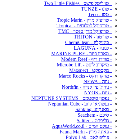
- טו ליטל פישס - Two Little Fishies
- טונז - TUNZE
- טקו - Teco
- טרופיק מרין - Tropic Marin
- טרופיקל למלוחים - Tropical
- טרופיקל מרין סנטר - TMC
- טריטון - TRITON
- כימיקלין - ChemiClean
- לגונה - LAGUNA
- מארין פיור - MARINE PURE
- מודרן ריף - Modern Reef
- מיקרוב ליפט - Microbe Lift
- מקספקט - Maxspect
- מרקו רוקס - Marco Rocks
- נווה - NEWA
- נורת' פין קנדה - Northfin
- ניוס - NYOS
- נפטון סיסטמס - NEPTUNE SYSTEMS
- נפטוניאן קיוב - Neptunian Cube
- סאנקינג -Sanking
- סיכם - Seachem
- סליפרט - Salifert
- עולם המים - AquaWorld.co.il
- פאונה מרין - Fauna Marin
- פוליפ לאב - Polyp Lab