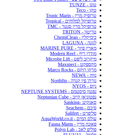
טונז - TUNZE
טקו - Teco
טרופיק מרין - Tropic Marin
טרופיקל למלוחים - Tropical
טרופיקל מרין סנטר - TMC
טריטון - TRITON
כימיקלין - ChemiClean
לגונה - LAGUNA
מארין פיור - MARINE PURE
מודרן ריף - Modern Reef
מיקרוב ליפט - Microbe Lift
מקספקט - Maxspect
מרקו רוקס - Marco Rocks
נווה - NEWA
נורת' פין קנדה - Northfin
ניוס - NYOS
נפטון סיסטמס - NEPTUNE SYSTEMS
נפטוניאן קיוב - Neptunian Cube
סאנקינג -Sanking
סיכם - Seachem
סליפרט - Salifert
עולם המים - AquaWorld.co.il
פאונה מרין - Fauna Marin
פוליפ לאב - Polyp Lab
פלובל - FLUVAL