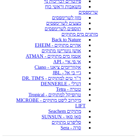
פילטרים לבריכות נוי
משאבות וראשי כוח
שרימפסים
מזון לשרימפסים
מצעים לשרימפסים
תוספים לשרימפסים
מותגים מים מתוקים
Back to Nature
אהיים מתוקים - EHEIM
אושן נוטרישן מתוקים
אטמן מים מתוקים - ATMAN
אי.פי.איי - API
אקווריומים ציאנו - Ciano
ג'יי בי אל - JBL
ד"ר טים למתוקים - DR. TIM'S
דנרלי - DENNERLE
טטרה - Tetra
טרופיקל למתוקים - Tropical
מיקרוב ליפט מתוקים - MICROBE
LIFT
מתוקים Seachem
סאן סאן - SUNSUN
סליפרט מתוקים
סרה - Sera