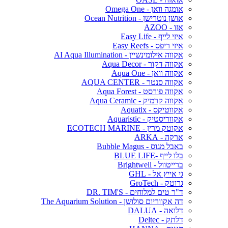
אומגה וואן - Omega One
אושן נוטרישן - Ocean Nutrition
אזו - AZOO
איזי לייף - Easy Life
איזי ריפס - Easy Reefs
אקווה אילומינשיין - AI Aqua Illumination
אקווה דקור - Aqua Decor
אקווה וואן - Aqua One
אקווה סנטר - AQUA CENTER
אקווה פורסט - Aqua Forest
אקווה קרמיק - Aqua Ceramic
אקווטיקס - Aquatix
אקווריסטיק - Aquaristic
אקוטק מרין - ECOTECH MARINE
ארקה - ARKA
באבל מגוס - Bubble Magus
בלו לייף -BLUE LIFE
ברייטוול - Brightwell
גי אייץ אל - GHL
גרוטק - GroTech
ד"ר טים למלוחים - DR. TIM'S
דה אקווריום סולושן - The Aquarium Solution
דלואה - DALUA
דלתק - Deltec