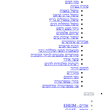
מזון דפים
פתרון בעיות
טיפול באצות
טיפול בדינו וציאנו
טיפול בטפילים בריף
טיפול במחלות דגים
ניקוי מצע ורפש
שיקום אלמוגים
שיפור איכות מים
אביזרים שימושיים
הכנת פראגים
משאבות חמצן וסוללות גיבוי
סקרפרים ומגנטים לניקוי הזכוכית
פיצוי אידוי
רשתות ומלכודות לדגים
חימום קירור
מקררים
גופי חימום
בקרי טמפרטורה
צגי טמפרטורה ומדחומים
מותגים
אהיים - EHEIM
אואזה - OASE