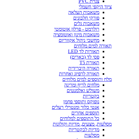
צנרת PVC
ציוד היקפי חשמלי
משאבות העלאה
פורקי חלבונים
משאבות גלים
רולרמט - פרלון אוטומטי
משאבות מינון ואוטומציה
מחשבי ניהול אקווריום
תאורה למים מלוחים
תאורות לד LED
פסי לד (בארים)
תאורת T5
תאורה היברידית
תאורה לרפיוג ואחרות
מלח ותוספים למים מלוחים
מלחים לריף ומרינה
משולש ואלמנטים
בקטריות
נופוקס ותוספי פחמן
אנטי כלור ומנטרלי רעלים
תוספים אחרים
כל התוספים למלוחים
מסלעות, מצעים, מדיות וקולונות
מדיות לבקטריות
מסלעות