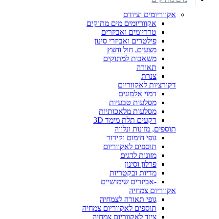
אקווריומים וציודם
אקווריומים מים מתוקים
טרריומים ואביזרים
פילטרים ואביזרי סינון
מצעים, חול וחצץ
משאבות למתוקים
תאורה
צנרת
דקורציות לאקווריום
דמוי אלמוגים
מסלעות טבעיות
מסלעות מלאכותיות
רקעים תלת מימד 3D
תוספים, מזונות ונלווה
גופי חימום וקירור
תוספים לאקווריום
מזונות לדגים
פרלון וסינון
מדיות ובקטריות
-אביזרים שימושיים
אקווריום צמחיה
גופי תאורה לצמחיה
תוספים לאקווריום צמחיה
ציוד לאקווריום צמחיה