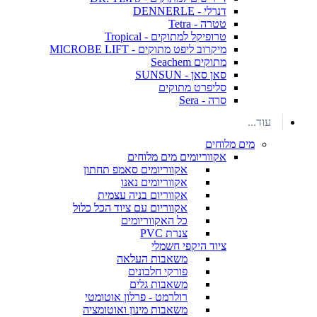
דנרלי - DENNERLE
טטרה - Tetra
טרופיקל למתוקים - Tropical
מיקרוב ליפט מתוקים - MICROBE LIFT
מתוקים Seachem
סאן סאן - SUNSUN
סליפרט מתוקים
סרה - Sera
עוד...
מים מלוחים
אקווריומים מים מלוחים
אקווריומים סאמפ תחתון
אקווריומים נאנו
אקווריום בניה עצמית
אקווריום עם ציוד הכל כלול
כל האקווריומים
צנרת PVC
ציוד היקפי חשמלי
משאבות העלאה
פורקי חלבונים
משאבות גלים
רולרמט - פרלון אוטומטי
משאבות מינון ואוטומציה