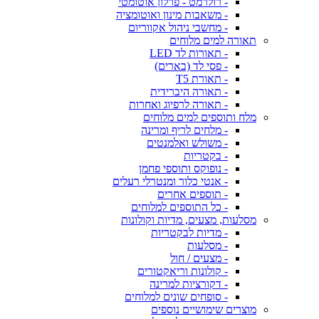
- רולרמט - פרלון אוטומטי
- משאבות מינון ואוטומציה
- מחשבי ניהול אקווריום
תאורה למים מלוחים
- תאורות לד LED
- פסי לד (בארים)
- תאורת T5
- תאורה היברידית
- תאורה לרפיוג ואחרות
מלח ותוספים למים מלוחים
- מלחים לריף ומרינה
- משולש ואלמנטים
- בקטריות
- נופוקס ותוספי פחמן
- אנטי כלור ומנטרלי רעלים
- תוספים אחרים
- כל התוספים למלוחים
מסלעות, מצעים, מדיות וקולונות
- מדיות לבקטריות
- מסלעות
- מצעים / חול
- קולונות וריאקטורים
- דקורציות למרינה
- סופחים שונים למלוחים
מוצרים שימושיים נוספים