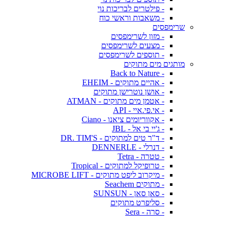
- פילטרים לבריכות נוי
- משאבות וראשי כוח
שרימפסים
- מזון לשרימפסים
- מצעים לשרימפסים
- תוספים לשרימפסים
מותגים מים מתוקים
- Back to Nature
- אהיים מתוקים - EHEIM
- אושן נוטרישן מתוקים
- אטמן מים מתוקים - ATMAN
- אי.פי.איי - API
- אקווריומים ציאנו - Ciano
- ג'יי בי אל - JBL
- ד"ר טים למתוקים - DR. TIM'S
- דנרלי - DENNERLE
- טטרה - Tetra
- טרופיקל למתוקים - Tropical
- מיקרוב ליפט מתוקים - MICROBE LIFT
- מתוקים Seachem
- סאן סאן - SUNSUN
- סליפרט מתוקים
- סרה - Sera