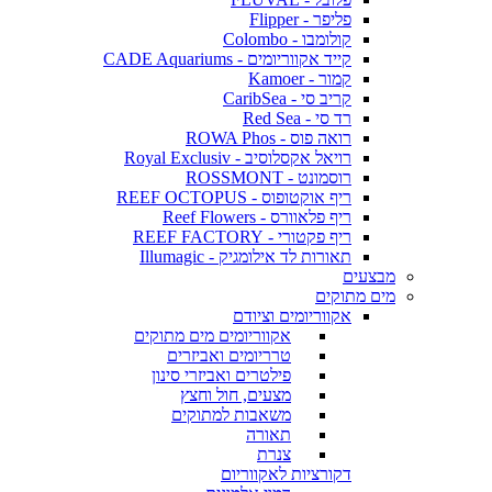
פליפר - Flipper
קולומבו - Colombo
קייד אקווריומים - CADE Aquariums
קמור - Kamoer
קריב סי - CaribSea
רד סי - Red Sea
רואה פוס - ROWA Phos
רויאל אקסלוסיב - Royal Exclusiv
רוסמונט - ROSSMONT
ריף אוקטופוס - REEF OCTOPUS
ריף פלאוורס - Reef Flowers
ריף פקטורי - REEF FACTORY
תאורות לד אילומגיק - Illumagic
מבצעים
מים מתוקים
אקווריומים וציודם
אקווריומים מים מתוקים
טרריומים ואביזרים
פילטרים ואביזרי סינון
מצעים, חול וחצץ
משאבות למתוקים
תאורה
צנרת
דקורציות לאקווריום