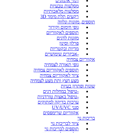
דמוי אלמוגים
מסלעות טבעיות
מסלעות מלאכותיות
רקעים תלת מימד 3D
תוספים, מזונות ונלווה
גופי חימום וקירור
תוספים לאקווריום
מזונות לדגים
פרלון וסינון
מדיות ובקטריות
-אביזרים שימושיים
אקווריום צמחיה
גופי תאורה לצמחיה
תוספים לאקווריום צמחיה
ציוד לאקווריום צמחיה
מצע חצץ ותת מצע לצמחיה
שונות ופתרון בעיות
-טיפול במחלות דגים
-טיפול באצות טורדניות
ערכות בדיקה למתוקים
סנני UV/UVC
אקווריום שרימפסים
בריכות נוי
ציוד לבריכות נוי
תוספים לבריכות נוי