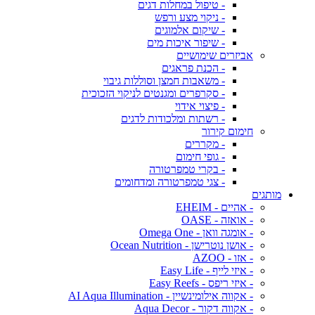
- טיפול במחלות דגים
- ניקוי מצע ורפש
- שיקום אלמוגים
- שיפור איכות מים
אביזרים שימושיים
- הכנת פראגים
- משאבות חמצן וסוללות גיבוי
- סקרפרים ומגנטים לניקוי הזכוכית
- פיצוי אידוי
- רשתות ומלכודות לדגים
חימום קירור
- מקררים
- גופי חימום
- בקרי טמפרטורה
- צגי טמפרטורה ומדחומים
מותגים
- אהיים - EHEIM
- אואזה - OASE
- אומגה וואן - Omega One
- אושן נוטרישן - Ocean Nutrition
- אזו - AZOO
- איזי לייף - Easy Life
- איזי ריפס - Easy Reefs
- אקווה אילומינשיין - AI Aqua Illumination
- אקווה דקור - Aqua Decor