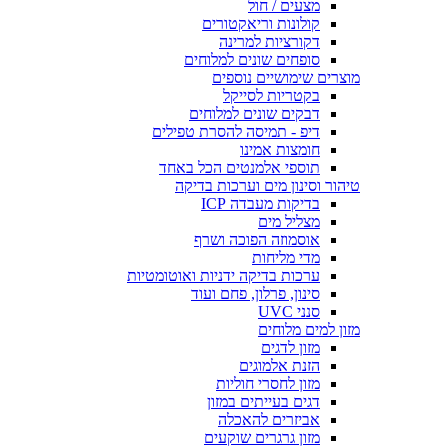
מצעים / חול
קולונות וריאקטורים
דקורציות למרינה
סופחים שונים למלוחים
מוצרים שימושיים נוספים
בקטריות לסייקל
דבקים שונים למלוחים
דיפ - תמיסה להסרת טפילים
חומצות אמינו
תוספי אלמנטים הכל באחד
טיהור וסינון מים וערכות בדיקה
בדיקות מעבדה ICP
מצליל מים
אוסמוזה הפוכה ושרף
מדי מליחות
ערכות בדיקה ידניות ואוטומטיות
סינון, פרלון, פחם ועוד
סנני UVC
מזון למים מלוחים
מזון לדגים
הזנת אלמוגים
מזון לחסרי חוליות
דגים בעייתים במזון
אביזרים להאכלה
מזון גרגרים שוקעים