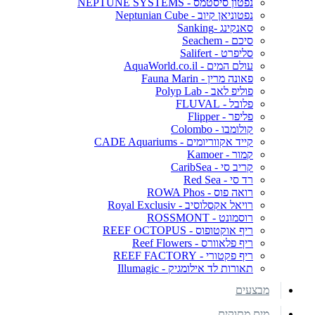
נפטון סיסטמס - NEPTUNE SYSTEMS
נפטוניאן קיוב - Neptunian Cube
סאנקינג -Sanking
סיכם - Seachem
סליפרט - Salifert
עולם המים - AquaWorld.co.il
פאונה מרין - Fauna Marin
פוליפ לאב - Polyp Lab
פלובל - FLUVAL
פליפר - Flipper
קולומבו - Colombo
קייד אקווריומים - CADE Aquariums
קמור - Kamoer
קריב סי - CaribSea
רד סי - Red Sea
רואה פוס - ROWA Phos
רויאל אקסלוסיב - Royal Exclusiv
רוסמונט - ROSSMONT
ריף אוקטופוס - REEF OCTOPUS
ריף פלאוורס - Reef Flowers
ריף פקטורי - REEF FACTORY
תאורות לד אילומגיק - Illumagic
מבצעים
מים מתוקים