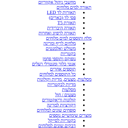
מחשבי ניהול אקווריום
תאורה למים מלוחים
תאורות לד LED
פסי לד (בארים)
תאורת T5
תאורה היברידית
תאורה לרפיוג ואחרות
מלח ותוספים למים מלוחים
מלחים לריף ומרינה
משולש ואלמנטים
בקטריות
נופוקס ותוספי פחמן
אנטי כלור ומנטרלי רעלים
תוספים אחרים
כל התוספים למלוחים
מסלעות, מצעים, מדיות וקולונות
מדיות לבקטריות
מסלעות
מצעים / חול
קולונות וריאקטורים
דקורציות למרינה
סופחים שונים למלוחים
מוצרים שימושיים נוספים
בקטריות לסייקל
דבקים שונים למלוחים