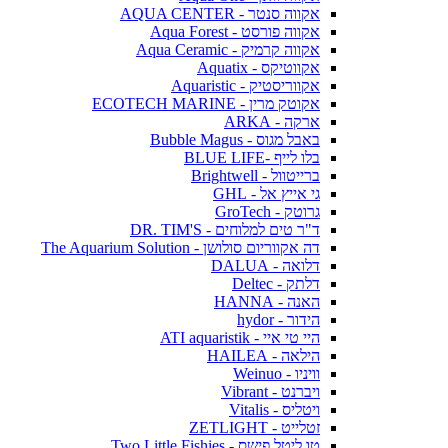
אקווה סנטר - AQUA CENTER
אקווה פורסט - Aqua Forest
אקווה קרמיק - Aqua Ceramic
אקווטיקס - Aquatix
אקווריסטיק - Aquaristic
אקוטק מרין - ECOTECH MARINE
ארקה - ARKA
באבל מגוס - Bubble Magus
בלו לייף -BLUE LIFE
ברייטוול - Brightwell
גי אייץ אל - GHL
גרוטק - GroTech
ד"ר טים למלוחים - DR. TIM'S
דה אקווריום סולושן - The Aquarium Solution
דלואה - DALUA
דלתק - Deltec
האנה - HANNA
הידור - hydor
היי טי איי - ATI aquaristik
הילאה - HAILEA
וויניו - Weinuo
ויברנט - Vibrant
ויטליס - Vitalis
זטלייט - ZETLIGHT
טו ליטל פישס - Two Little Fishies