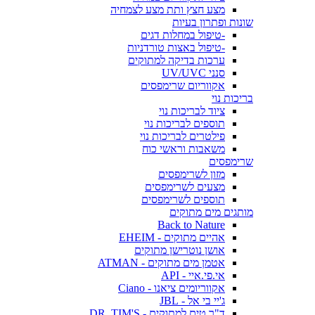
מצע חצץ ותת מצע לצמחיה
שונות ופתרון בעיות
-טיפול במחלות דגים
-טיפול באצות טורדניות
ערכות בדיקה למתוקים
סנני UV/UVC
אקווריום שרימפסים
בריכות נוי
ציוד לבריכות נוי
תוספים לבריכות נוי
פילטרים לבריכות נוי
משאבות וראשי כוח
שרימפסים
מזון לשרימפסים
מצעים לשרימפסים
תוספים לשרימפסים
מותגים מים מתוקים
Back to Nature
אהיים מתוקים - EHEIM
אושן נוטרישן מתוקים
אטמן מים מתוקים - ATMAN
אי.פי.איי - API
אקווריומים ציאנו - Ciano
ג'יי בי אל - JBL
ד"ר טים למתוקים - DR. TIM'S