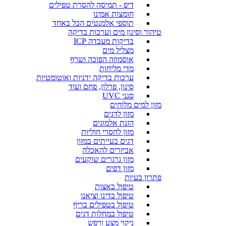
דיפ - תמיסה להסרת טפילים
חומצות אמינו
תוספי אלמנטים הכל באחד
טיהור וסינון מים וערכות בדיקה
בדיקות מעבדה ICP
מצליל מים
אוסמוזה הפוכה ושרף
מדי מליחות
ערכות בדיקה ידניות ואוטומטיות
סינון, פרלון, פחם ועוד
סנני UVC
מזון למים מלוחים
מזון לדגים
הזנת אלמוגים
מזון לחסרי חוליות
דגים בעייתים במזון
אביזרים להאכלה
מזון גרגרים שוקעים
מזון דפים
פתרון בעיות
טיפול באצות
טיפול בדינו וציאנו
טיפול בטפילים בריף
טיפול במחלות דגים
ניקוי מצע ורפש