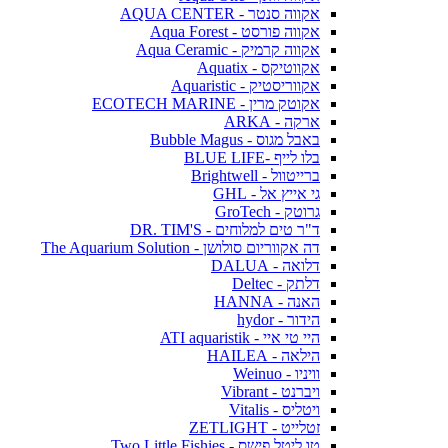
אקווה סנטר - AQUA CENTER
אקווה פורסט - Aqua Forest
אקווה קרמיק - Aqua Ceramic
אקווטיקס - Aquatix
אקווריסטיק - Aquaristic
אקוטק מרין - ECOTECH MARINE
ארקה - ARKA
באבל מגוס - Bubble Magus
בלו לייף -BLUE LIFE
ברייטוול - Brightwell
גי אייץ אל - GHL
גרוטק - GroTech
ד"ר טים למלוחים - DR. TIM'S
דה אקווריום סולושן - The Aquarium Solution
דלואה - DALUA
דלתק - Deltec
האנה - HANNA
הידור - hydor
היי טי איי - ATI aquaristik
הילאה - HAILEA
וויניו - Weinuo
ויברנט - Vibrant
ויטליס - Vitalis
זטלייט - ZETLIGHT
טו ליטל פישס - Two Little Fishies