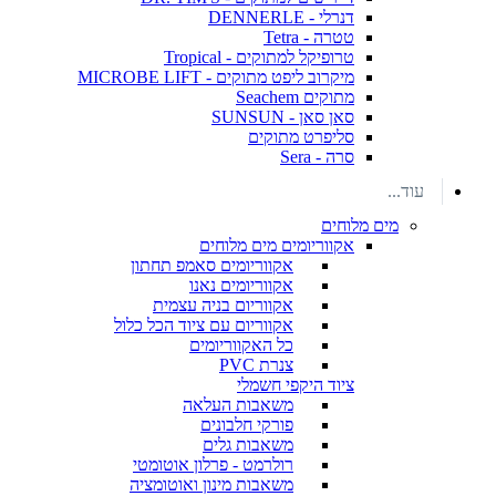
דנרלי - DENNERLE
טטרה - Tetra
טרופיקל למתוקים - Tropical
מיקרוב ליפט מתוקים - MICROBE LIFT
מתוקים Seachem
סאן סאן - SUNSUN
סליפרט מתוקים
סרה - Sera
עוד...
מים מלוחים
אקווריומים מים מלוחים
אקווריומים סאמפ תחתון
אקווריומים נאנו
אקווריום בניה עצמית
אקווריום עם ציוד הכל כלול
כל האקווריומים
צנרת PVC
ציוד היקפי חשמלי
משאבות העלאה
פורקי חלבונים
משאבות גלים
רולרמט - פרלון אוטומטי
משאבות מינון ואוטומציה