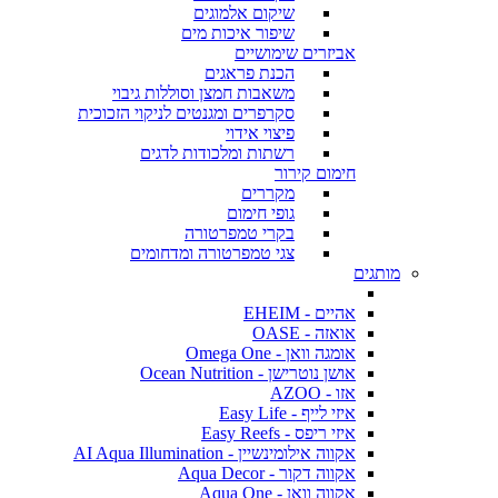
שיקום אלמוגים
שיפור איכות מים
אביזרים שימושיים
הכנת פראגים
משאבות חמצן וסוללות גיבוי
סקרפרים ומגנטים לניקוי הזכוכית
פיצוי אידוי
רשתות ומלכודות לדגים
חימום קירור
מקררים
גופי חימום
בקרי טמפרטורה
צגי טמפרטורה ומדחומים
מותגים
אהיים - EHEIM
אואזה - OASE
אומגה וואן - Omega One
אושן נוטרישן - Ocean Nutrition
אזו - AZOO
איזי לייף - Easy Life
איזי ריפס - Easy Reefs
אקווה אילומינשיין - AI Aqua Illumination
אקווה דקור - Aqua Decor
אקווה וואן - Aqua One