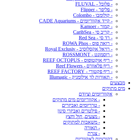
- פלובל - FLUVAL
- פליפר - Flipper
- קולומבו - Colombo
- קייד אקווריומים - CADE Aquariums
- קמור - Kamoer
- קריב סי - CaribSea
- רד סי - Red Sea
- רואה פוס - ROWA Phos
- רויאל אקסלוסיב - Royal Exclusiv
- רוסמונט - ROSSMONT
- ריף אוקטופוס - REEF OCTOPUS
- ריף פלאוורס - Reef Flowers
- ריף פקטורי - REEF FACTORY
- תאורות לד אילומגיק - Illumagic
מבצעים
מים מתוקים
אקווריומים וציודם
- אקווריומים מים מתוקים
- טרריומים ואביזרים
- פילטרים ואביזרי סינון
- מצעים, חול וחצץ
- משאבות למתוקים
- תאורה
- צנרת
דקורציות לאקווריום