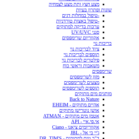
מצע חצץ ותת מצע לצמחיה
שונות ופתרון בעיות
-טיפול במחלות דגים
-טיפול באצות טורדניות
ערכות בדיקה למתוקים
סנני UV/UVC
אקווריום שרימפסים
בריכות נוי
ציוד לבריכות נוי
תוספים לבריכות נוי
פילטרים לבריכות נוי
משאבות וראשי כוח
שרימפסים
מזון לשרימפסים
מצעים לשרימפסים
תוספים לשרימפסים
מותגים מים מתוקים
Back to Nature
אהיים מתוקים - EHEIM
אושן נוטרישן מתוקים
אטמן מים מתוקים - ATMAN
אי.פי.איי - API
אקווריומים ציאנו - Ciano
ג'יי בי אל - JBL
ד"ר טים למתוקים - DR. TIM'S