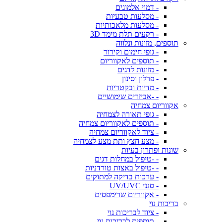
- דמוי אלמוגים
- מסלעות טבעיות
- מסלעות מלאכותיות
- רקעים תלת מימד 3D
תוספים, מזונות ונלווה
- גופי חימום וקירור
- תוספים לאקווריום
- מזונות לדגים
- פרלון וסינון
- מדיות ובקטריות
- -אביזרים שימושיים
אקווריום צמחיה
- גופי תאורה לצמחיה
- תוספים לאקווריום צמחיה
- ציוד לאקווריום צמחיה
- מצע חצץ ותת מצע לצמחיה
שונות ופתרון בעיות
- -טיפול במחלות דגים
- -טיפול באצות טורדניות
- ערכות בדיקה למתוקים
- סנני UV/UVC
- אקווריום שרימפסים
בריכות נוי
- ציוד לבריכות נוי
- תוספים לבריכות נוי