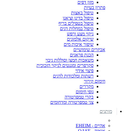
מזון דפים
פתרון בעיות
טיפול באצות
טיפול בדינו וציאנו
טיפול בטפילים בריף
טיפול במחלות דגים
ניקוי מצע ורפש
שיקום אלמוגים
שיפור איכות מים
אביזרים שימושיים
הכנת פראגים
משאבות חמצן וסוללות גיבוי
סקרפרים ומגנטים לניקוי הזכוכית
פיצוי אידוי
רשתות ומלכודות לדגים
חימום קירור
מקררים
גופי חימום
בקרי טמפרטורה
צגי טמפרטורה ומדחומים
מותגים
אהיים - EHEIM
אואזה - OASE