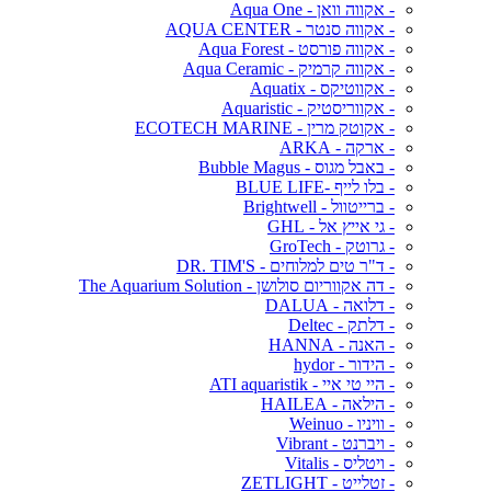
- אקווה וואן - Aqua One
- אקווה סנטר - AQUA CENTER
- אקווה פורסט - Aqua Forest
- אקווה קרמיק - Aqua Ceramic
- אקווטיקס - Aquatix
- אקווריסטיק - Aquaristic
- אקוטק מרין - ECOTECH MARINE
- ארקה - ARKA
- באבל מגוס - Bubble Magus
- בלו לייף -BLUE LIFE
- ברייטוול - Brightwell
- גי אייץ אל - GHL
- גרוטק - GroTech
- ד"ר טים למלוחים - DR. TIM'S
- דה אקווריום סולושן - The Aquarium Solution
- דלואה - DALUA
- דלתק - Deltec
- האנה - HANNA
- הידור - hydor
- היי טי איי - ATI aquaristik
- הילאה - HAILEA
- וויניו - Weinuo
- ויברנט - Vibrant
- ויטליס - Vitalis
- זטלייט - ZETLIGHT