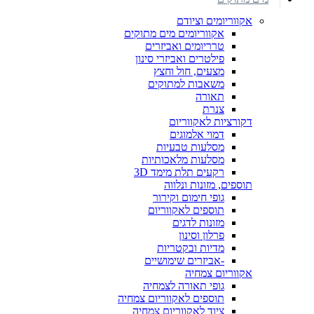
אקווריומים וציודם
אקווריומים מים מתוקים
טרריומים ואביזרים
פילטרים ואביזרי סינון
מצעים, חול וחצץ
משאבות למתוקים
תאורה
צנרת
דקורציות לאקווריום
דמוי אלמוגים
מסלעות טבעיות
מסלעות מלאכותיות
רקעים תלת מימד 3D
תוספים, מזונות ונלווה
גופי חימום וקירור
תוספים לאקווריום
מזונות לדגים
פרלון וסינון
מדיות ובקטריות
-אביזרים שימושיים
אקווריום צמחיה
גופי תאורה לצמחיה
תוספים לאקווריום צמחיה
ציוד לאקווריום צמחיה