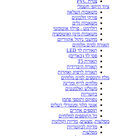
צנרת PVC
ציוד היקפי חשמלי
משאבות העלאה
פורקי חלבונים
משאבות גלים
רולרמט - פרלון אוטומטי
משאבות מינון ואוטומציה
מחשבי ניהול אקווריום
תאורה למים מלוחים
תאורות לד LED
פסי לד (בארים)
תאורת T5
תאורה היברידית
תאורה לרפיוג ואחרות
מלח ותוספים למים מלוחים
מלחים לריף ומרינה
משולש ואלמנטים
בקטריות
נופוקס ותוספי פחמן
אנטי כלור ומנטרלי רעלים
תוספים אחרים
כל התוספים למלוחים
מסלעות, מצעים, מדיות וקולונות
מדיות לבקטריות
מסלעות