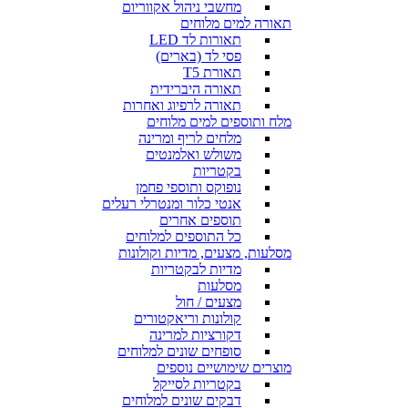
מחשבי ניהול אקווריום
תאורה למים מלוחים
תאורות לד LED
פסי לד (בארים)
תאורת T5
תאורה היברידית
תאורה לרפיוג ואחרות
מלח ותוספים למים מלוחים
מלחים לריף ומרינה
משולש ואלמנטים
בקטריות
נופוקס ותוספי פחמן
אנטי כלור ומנטרלי רעלים
תוספים אחרים
כל התוספים למלוחים
מסלעות, מצעים, מדיות וקולונות
מדיות לבקטריות
מסלעות
מצעים / חול
קולונות וריאקטורים
דקורציות למרינה
סופחים שונים למלוחים
מוצרים שימושיים נוספים
בקטריות לסייקל
דבקים שונים למלוחים