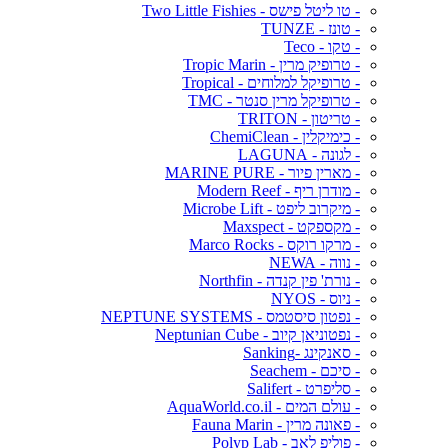
- טו ליטל פישס - Two Little Fishies
- טונז - TUNZE
- טקו - Teco
- טרופיק מרין - Tropic Marin
- טרופיקל למלוחים - Tropical
- טרופיקל מרין סנטר - TMC
- טריטון - TRITON
- כימיקלין - ChemiClean
- לגונה - LAGUNA
- מארין פיור - MARINE PURE
- מודרן ריף - Modern Reef
- מיקרוב ליפט - Microbe Lift
- מקספקט - Maxspect
- מרקו רוקס - Marco Rocks
- נווה - NEWA
- נורת' פין קנדה - Northfin
- ניוס - NYOS
- נפטון סיסטמס - NEPTUNE SYSTEMS
- נפטוניאן קיוב - Neptunian Cube
- סאנקינג -Sanking
- סיכם - Seachem
- סליפרט - Salifert
- עולם המים - AquaWorld.co.il
- פאונה מרין - Fauna Marin
- פוליפ לאב - Polyp Lab