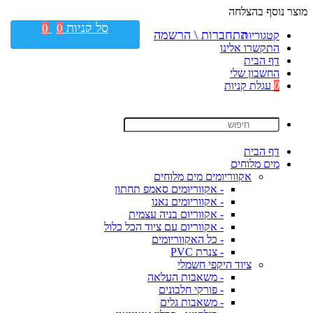
מוצר נוסף בהצלחה
סל קניות
0
0
התחברות \ הרשמה
קטגוריות
התקשרו אלינו
דף הבית
החשבון שלי
0
עגלת קניות
דף הבית
מים מלוחים
אקווריומים מים מלוחים
- אקווריומים סאמפ תחתון
- אקווריומים נאנו
- אקווריום בניה עצמית
- אקווריום עם ציוד הכל כלול
- כל האקווריומים
- צנרת PVC
ציוד היקפי חשמלי
- משאבות העלאה
- פורקי חלבונים
- משאבות גלים