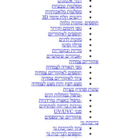
דמוי אלמוגים
מסלעות טבעיות
מסלעות מלאכותיות
רקעים תלת מימד 3D
תוספים, מזונות ונלווה
גופי חימום וקירור
תוספים לאקווריום
מזונות לדגים
פרלון וסינון
מדיות ובקטריות
-אביזרים שימושיים
אקווריום צמחיה
גופי תאורה לצמחיה
תוספים לאקווריום צמחיה
ציוד לאקווריום צמחיה
מצע חצץ ותת מצע לצמחיה
שונות ופתרון בעיות
-טיפול במחלות דגים
-טיפול באצות טורדניות
ערכות בדיקה למתוקים
סנני UV/UVC
אקווריום שרימפסים
בריכות נוי
ציוד לבריכות נוי
תוספים לבריכות נוי