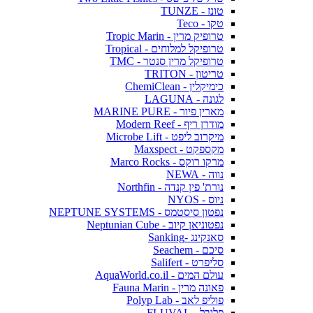
טונז - TUNZE
טקו - Teco
טרופיק מרין - Tropic Marin
טרופיקל למלוחים - Tropical
טרופיקל מרין סנטר - TMC
טריטון - TRITON
כימיקלין - ChemiClean
לגונה - LAGUNA
מארין פיור - MARINE PURE
מודרן ריף - Modern Reef
מיקרוב ליפט - Microbe Lift
מקספקט - Maxspect
מרקו רוקס - Marco Rocks
נווה - NEWA
נורת' פין קנדה - Northfin
ניוס - NYOS
נפטון סיסטמס - NEPTUNE SYSTEMS
נפטוניאן קיוב - Neptunian Cube
סאנקינג -Sanking
סיכם - Seachem
סליפרט - Salifert
עולם המים - AquaWorld.co.il
פאונה מרין - Fauna Marin
פוליפ לאב - Polyp Lab
פלובל - FLUVAL