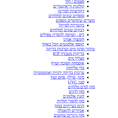
מצעים / חול
קולונות וריאקטורים
דקורציות למרינה
סופחים שונים למלוחים
מוצרים שימושיים נוספים
בקטריות לסייקל
דבקים שונים למלוחים
דיפ - תמיסה להסרת טפילים
חומצות אמינו
תוספי אלמנטים הכל באחד
טיהור וסינון מים וערכות בדיקה
בדיקות מעבדה ICP
מצליל מים
אוסמוזה הפוכה ושרף
מדי מליחות
ערכות בדיקה ידניות ואוטומטיות
סינון, פרלון, פחם ועוד
סנני UVC
מזון למים מלוחים
מזון לדגים
הזנת אלמוגים
מזון לחסרי חוליות
דגים בעייתים במזון
אביזרים להאכלה
מזון גרגרים שוקעים