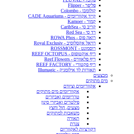
פליפר - Flipper
קולומבו - Colombo
קייד אקווריומים - CADE Aquariums
קמור - Kamoer
קריב סי - CaribSea
רד סי - Red Sea
רואה פוס - ROWA Phos
רויאל אקסלוסיב - Royal Exclusiv
רוסמונט - ROSSMONT
ריף אוקטופוס - REEF OCTOPUS
ריף פלאוורס - Reef Flowers
ריף פקטורי - REEF FACTORY
תאורות לד אילומגיק - Illumagic
מבצעים
מים מתוקים
אקווריומים וציודם
אקווריומים מים מתוקים
טרריומים ואביזרים
פילטרים ואביזרי סינון
מצעים, חול וחצץ
משאבות למתוקים
תאורה
צנרת
דקורציות לאקווריום