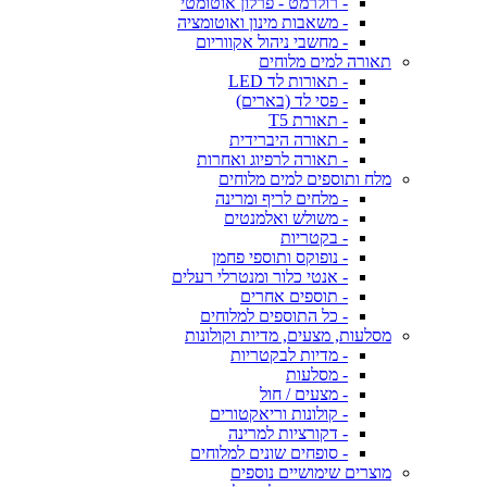
- רולרמט - פרלון אוטומטי
- משאבות מינון ואוטומציה
- מחשבי ניהול אקווריום
תאורה למים מלוחים
- תאורות לד LED
- פסי לד (בארים)
- תאורת T5
- תאורה היברידית
- תאורה לרפיוג ואחרות
מלח ותוספים למים מלוחים
- מלחים לריף ומרינה
- משולש ואלמנטים
- בקטריות
- נופוקס ותוספי פחמן
- אנטי כלור ומנטרלי רעלים
- תוספים אחרים
- כל התוספים למלוחים
מסלעות, מצעים, מדיות וקולונות
- מדיות לבקטריות
- מסלעות
- מצעים / חול
- קולונות וריאקטורים
- דקורציות למרינה
- סופחים שונים למלוחים
מוצרים שימושיים נוספים