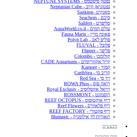
נפטון סיסטמס - NEPTUNE SYSTEMS
נפטוניאן קיוב - Neptunian Cube
סאנקינג -Sanking
סיכם - Seachem
סליפרט - Salifert
עולם המים - AquaWorld.co.il
פאונה מרין - Fauna Marin
פוליפ לאב - Polyp Lab
פלובל - FLUVAL
פליפר - Flipper
קולומבו - Colombo
קייד אקווריומים - CADE Aquariums
קמור - Kamoer
קריב סי - CaribSea
רד סי - Red Sea
רואה פוס - ROWA Phos
רויאל אקסלוסיב - Royal Exclusiv
רוסמונט - ROSSMONT
ריף אוקטופוס - REEF OCTOPUS
ריף פלאוורס - Reef Flowers
ריף פקטורי - REEF FACTORY
תאורות לד אילומגיק - Illumagic
מבצעים
מים מתוקים