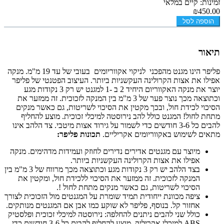
זמינות: קיים במלאי
₪450.00
הוספה לסל
תיאור
פליפר הינו מגנט מהפכני לניקוי אקווריומים בעובי של עד 19 מ"מ. מנקה
אפילו את אצות הקרולינה העקשניות ביותר. העיצוב הפטנטי של פליפר
יוצר את מנקה האקווריום היחיד 2 ב -1 למגנט יש רק 3 נקודות מגע
וכתוצאה מכך נוצר פער של 3 מ"מ בין המנקה לזכוכית. זה ממזער את
הסיכוי לכידת חול, ובכך מקטין את הסיכוי לשריטות, גם כאשר מנקים
מתחת לחול! המגנט כולל להב נירוסטה למיכלי זכוכית. מוצע להחליף
להבים כל 3-6 חודשים כדי לשמור על גירוד אצות מיטבי. צד הלהב אינו
מתאים לשימוש באקווריומים אקריליים.
תכונות פליפר:
מיוצר עם מגנטים אדירים נדירים לחוזק ועמידות מדהימים. מנקה
אפילו את אצות הקרולינה העקשניות ביותר.
בצד הלהב יש רק 3 נקודות מגע וכתוצאה מכך מרווח של 3 מ"מ בין
המנקה לזכוכית. זה ממזער את הסיכוי ללכידת חול, ומקטין את
הסיכוי לשריטות, גם כאשר מנקים מתחת לחול !.
ציפה מכוונת ייחודית תמיד שומרת על המגנטים מול הזכוכית לצורך
אחזור קל. בנוסף, פליפר לא שוקע כמו אבן אם המגנטים מנותקים.
כולל שני להבים ניתנים להחלפה: נירוסטה למיכלי זכוכית ופלסטיק
ABS למיכלי אקריליק. מוצע להחליף להבים כל 3-6 חודשים כדי