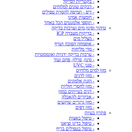
- בקטריות לסייקל
- דבקים שונים למלוחים
- דיפ - תמיסה להסרת טפילים
- חומצות אמינו
- תוספי אלמנטים הכל באחד
טיהור וסינון מים וערכות בדיקה
- בדיקות מעבדה ICP
- מצליל מים
- אוסמוזה הפוכה ושרף
- מדי מליחות
- ערכות בדיקה ידניות ואוטומטיות
- סינון, פרלון, פחם ועוד
- סנני UVC
מזון למים מלוחים
- מזון לדגים
- הזנת אלמוגים
- מזון לחסרי חוליות
- דגים בעייתים במזון
- אביזרים להאכלה
- מזון גרגרים שוקעים
- מזון דפים
פתרון בעיות
- טיפול באצות
- טיפול בדינו וציאנו
- טיפול בטפילים בריף