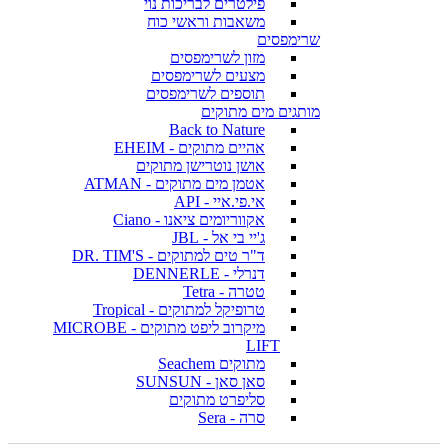
פילטרים לבריכות נוי
משאבות וראשי כוח
שרימפסים
מזון לשרימפסים
מצעים לשרימפסים
תוספים לשרימפסים
מותגים מים מתוקים
Back to Nature
אהיים מתוקים - EHEIM
אושן נוטרישן מתוקים
אטמן מים מתוקים - ATMAN
אי.פי.איי - API
אקווריומים ציאנו - Ciano
ג'יי בי אל - JBL
ד"ר טים למתוקים - DR. TIM'S
דנרלי - DENNERLE
טטרה - Tetra
טרופיקל למתוקים - Tropical
מיקרוב ליפט מתוקים - MICROBE
LIFT
מתוקים Seachem
סאן סאן - SUNSUN
סליפרט מתוקים
סרה - Sera