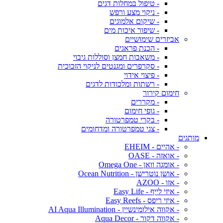
- טיפול במחלות דגים
- ניקוי מצע ורפש
- שיקום אלמוגים
- שיפור איכות מים
אביזרים שימושיים
- הכנת פראגים
- משאבות חמצן וסוללות גיבוי
- סקרפרים ומגנטים לניקוי הזכוכית
- פיצוי אידוי
- רשתות ומלכודות לדגים
חימום קירור
- מקררים
- גופי חימום
- בקרי טמפרטורה
- צגי טמפרטורה ומדחומים
מותגים
- אהיים - EHEIM
- אואזה - OASE
- אומגה וואן - Omega One
- אושן נוטרישן - Ocean Nutrition
- אזו - AZOO
- איזי לייף - Easy Life
- איזי ריפס - Easy Reefs
- אקווה אילומינשיין - AI Aqua Illumination
- אקווה דקור - Aqua Decor