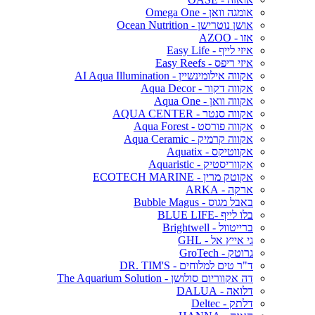
אומגה וואן - Omega One
אושן נוטרישן - Ocean Nutrition
אזו - AZOO
איזי לייף - Easy Life
איזי ריפס - Easy Reefs
אקווה אילומינשיין - AI Aqua Illumination
אקווה דקור - Aqua Decor
אקווה וואן - Aqua One
אקווה סנטר - AQUA CENTER
אקווה פורסט - Aqua Forest
אקווה קרמיק - Aqua Ceramic
אקווטיקס - Aquatix
אקווריסטיק - Aquaristic
אקוטק מרין - ECOTECH MARINE
ארקה - ARKA
באבל מגוס - Bubble Magus
בלו לייף -BLUE LIFE
ברייטוול - Brightwell
גי אייץ אל - GHL
גרוטק - GroTech
ד"ר טים למלוחים - DR. TIM'S
דה אקווריום סולושן - The Aquarium Solution
דלואה - DALUA
דלתק - Deltec