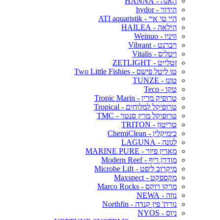
האנה - HANNA
הידור - hydor
היי טי איי - ATI aquaristik
הילאה - HAILEA
וויניו - Weinuo
ויברנט - Vibrant
ויטליס - Vitalis
זטלייט - ZETLIGHT
טו ליטל פישס - Two Little Fishies
טונז - TUNZE
טקו - Teco
טרופיק מרין - Tropic Marin
טרופיקל למלוחים - Tropical
טרופיקל מרין סנטר - TMC
טריטון - TRITON
כימיקלין - ChemiClean
לגונה - LAGUNA
מארין פיור - MARINE PURE
מודרן ריף - Modern Reef
מיקרוב ליפט - Microbe Lift
מקספקט - Maxspect
מרקו רוקס - Marco Rocks
נווה - NEWA
נורת' פין קנדה - Northfin
ניוס - NYOS