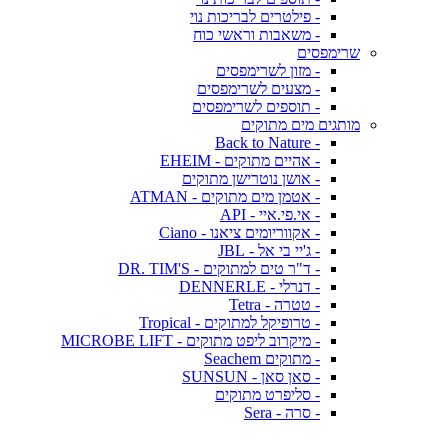
- פילטרים לבריכות נוי
- משאבות וראשי כוח
שרימפסים
- מזון לשרימפסים
- מצעים לשרימפסים
- תוספים לשרימפסים
מותגים מים מתוקים
- Back to Nature
- אהיים מתוקים - EHEIM
- אושן נוטרישן מתוקים
- אטמן מים מתוקים - ATMAN
- אי.פי.איי - API
- אקווריומים ציאנו - Ciano
- ג'יי בי אל - JBL
- ד"ר טים למתוקים - DR. TIM'S
- דנרלי - DENNERLE
- טטרה - Tetra
- טרופיקל למתוקים - Tropical
- מיקרוב ליפט מתוקים - MICROBE LIFT
- מתוקים Seachem
- סאן סאן - SUNSUN
- סליפרט מתוקים
- סרה - Sera