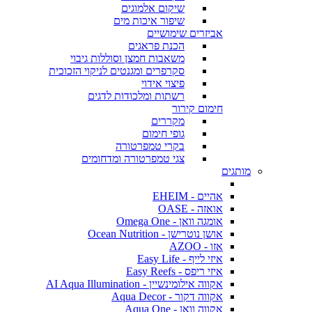
שיקום אלמוגים
שיפור איכות מים
אביזרים שימושיים
הכנת פראגים
משאבות חמצן וסוללות גיבוי
סקרפרים ומגנטים לניקוי הזכוכית
פיצוי אידוי
רשתות ומלכודות לדגים
חימום קירור
מקררים
גופי חימום
בקרי טמפרטורה
צגי טמפרטורה ומדחומים
מותגים
אהיים - EHEIM
אואזה - OASE
אומגה וואן - Omega One
אושן נוטרישן - Ocean Nutrition
אזו - AZOO
איזי לייף - Easy Life
איזי ריפס - Easy Reefs
אקווה אילומינשיין - AI Aqua Illumination
אקווה דקור - Aqua Decor
אקווה וואן - Aqua One