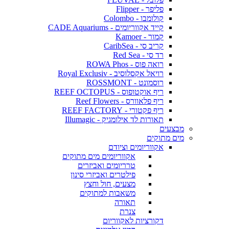
פליפר - Flipper
קולומבו - Colombo
קייד אקווריומים - CADE Aquariums
קמור - Kamoer
קריב סי - CaribSea
רד סי - Red Sea
רואה פוס - ROWA Phos
רויאל אקסלוסיב - Royal Exclusiv
רוסמונט - ROSSMONT
ריף אוקטופוס - REEF OCTOPUS
ריף פלאוורס - Reef Flowers
ריף פקטורי - REEF FACTORY
תאורות לד אילומגיק - Illumagic
מבצעים
מים מתוקים
אקווריומים וציודם
אקווריומים מים מתוקים
טרריומים ואביזרים
פילטרים ואביזרי סינון
מצעים, חול וחצץ
משאבות למתוקים
תאורה
צנרת
דקורציות לאקווריום