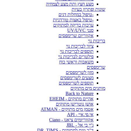
מצע חצץ ותת מצע לצמחיה
שונות ופתרון בעיות
-טיפול במחלות דגים
-טיפול באצות טורדניות
ערכות בדיקה למתוקים
סנני UV/UVC
אקווריום שרימפסים
בריכות נוי
ציוד לבריכות נוי
תוספים לבריכות נוי
פילטרים לבריכות נוי
משאבות וראשי כוח
שרימפסים
מזון לשרימפסים
מצעים לשרימפסים
תוספים לשרימפסים
מותגים מים מתוקים
Back to Nature
אהיים מתוקים - EHEIM
אושן נוטרישן מתוקים
אטמן מים מתוקים - ATMAN
אי.פי.איי - API
אקווריומים ציאנו - Ciano
ג'יי בי אל - JBL
ד"ר טים למתוקים - DR. TIM'S