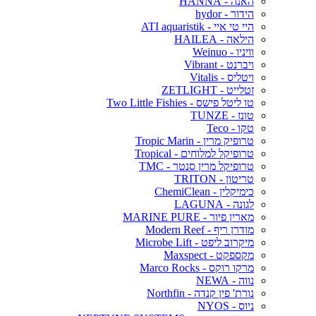
האנה - HANNA
הידור - hydor
היי טי איי - ATI aquaristik
הילאה - HAILEA
וויניו - Weinuo
ויברנט - Vibrant
ויטליס - Vitalis
זטלייט - ZETLIGHT
טו ליטל פישס - Two Little Fishies
טונז - TUNZE
טקו - Teco
טרופיק מרין - Tropic Marin
טרופיקל למלוחים - Tropical
טרופיקל מרין סנטר - TMC
טריטון - TRITON
כימיקלין - ChemiClean
לגונה - LAGUNA
מארין פיור - MARINE PURE
מודרן ריף - Modern Reef
מיקרוב ליפט - Microbe Lift
מקספקט - Maxspect
מרקו רוקס - Marco Rocks
נווה - NEWA
נורת' פין קנדה - Northfin
ניוס - NYOS