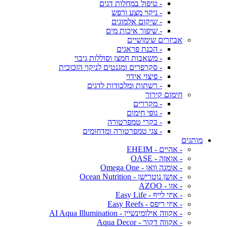
- טיפול במחלות דגים
- ניקוי מצע ורפש
- שיקום אלמוגים
- שיפור איכות מים
אביזרים שימושיים
- הכנת פראגים
- משאבות חמצן וסוללות גיבוי
- סקרפרים ומגנטים לניקוי הזכוכית
- פיצוי אידוי
- רשתות ומלכודות לדגים
חימום קירור
- מקררים
- גופי חימום
- בקרי טמפרטורה
- צגי טמפרטורה ומדחומים
מותגים
- אהיים - EHEIM
- אואזה - OASE
- אומגה וואן - Omega One
- אושן נוטרישן - Ocean Nutrition
- אזו - AZOO
- איזי לייף - Easy Life
- איזי ריפס - Easy Reefs
- אקווה אילומינשיין - AI Aqua Illumination
- אקווה דקור - Aqua Decor