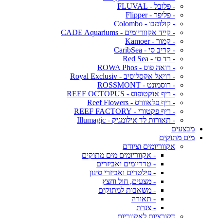
- פלובל - FLUVAL
- פליפר - Flipper
- קולומבו - Colombo
- קייד אקווריומים - CADE Aquariums
- קמור - Kamoer
- קריב סי - CaribSea
- רד סי - Red Sea
- רואה פוס - ROWA Phos
- רויאל אקסלוסיב - Royal Exclusiv
- רוסמונט - ROSSMONT
- ריף אוקטופוס - REEF OCTOPUS
- ריף פלאוורס - Reef Flowers
- ריף פקטורי - REEF FACTORY
- תאורות לד אילומגיק - Illumagic
מבצעים
מים מתוקים
אקווריומים וציודם
- אקווריומים מים מתוקים
- טרריומים ואביזרים
- פילטרים ואביזרי סינון
- מצעים, חול וחצץ
- משאבות למתוקים
- תאורה
- צנרת
דקורציות לאקווריום