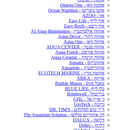
אומגה וואן - Omega One
אושן נוטרישן - Ocean Nutrition
אזו - AZOO
איזי לייף - Easy Life
איזי ריפס - Easy Reefs
אקווה אילומינשיין - AI Aqua Illumination
אקווה דקור - Aqua Decor
אקווה וואן - Aqua One
אקווה סנטר - AQUA CENTER
אקווה פורסט - Aqua Forest
אקווה קרמיק - Aqua Ceramic
אקווטיקס - Aquatix
אקווריסטיק - Aquaristic
אקוטק מרין - ECOTECH MARINE
ארקה - ARKA
באבל מגוס - Bubble Magus
בלו לייף -BLUE LIFE
ברייטוול - Brightwell
גי אייץ אל - GHL
גרוטק - GroTech
ד"ר טים למלוחים - DR. TIM'S
דה אקווריום סולושן - The Aquarium Solution
דלואה - DALUA
דלתק - Deltec