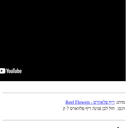
מותג:
ריף פלאוורס - Reef Flowers
דגם:
חול לבן פנינה ריף פלווארס 7 ק