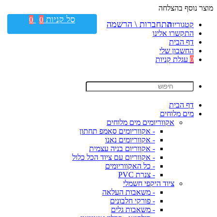
מוצר נוסף בהצלחה
סל קניות
0
0
התחברות \ הרשמה
קטגוריות
התקשרו אלינו
דף הבית
החשבון שלי
0
עגלת קניות
דף הבית
מים מלוחים
אקווריומים מים מלוחים
- אקווריומים סאמפ תחתון
- אקווריומים נאנו
- אקווריום בניה עצמית
- אקווריום עם ציוד הכל כלול
- כל האקווריומים
- צנרת PVC
ציוד היקפי חשמלי
- משאבות העלאה
- פורקי חלבונים
- משאבות גלים