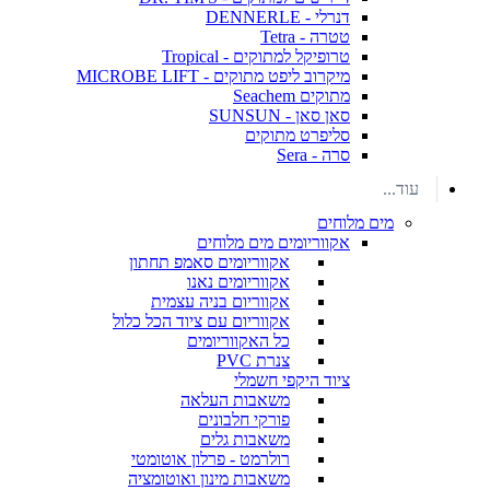
דנרלי - DENNERLE
טטרה - Tetra
טרופיקל למתוקים - Tropical
מיקרוב ליפט מתוקים - MICROBE LIFT
מתוקים Seachem
סאן סאן - SUNSUN
סליפרט מתוקים
סרה - Sera
עוד...
מים מלוחים
אקווריומים מים מלוחים
אקווריומים סאמפ תחתון
אקווריומים נאנו
אקווריום בניה עצמית
אקווריום עם ציוד הכל כלול
כל האקווריומים
צנרת PVC
ציוד היקפי חשמלי
משאבות העלאה
פורקי חלבונים
משאבות גלים
רולרמט - פרלון אוטומטי
משאבות מינון ואוטומציה