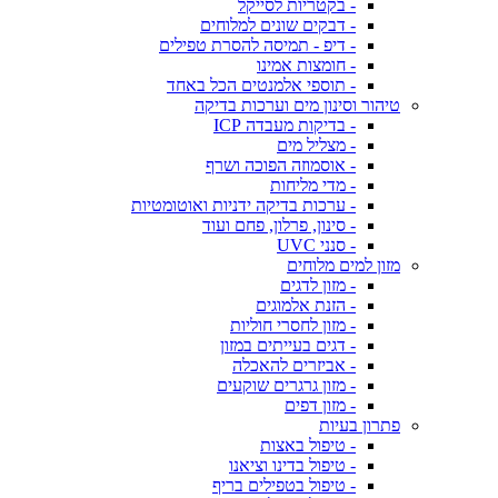
- בקטריות לסייקל
- דבקים שונים למלוחים
- דיפ - תמיסה להסרת טפילים
- חומצות אמינו
- תוספי אלמנטים הכל באחד
טיהור וסינון מים וערכות בדיקה
- בדיקות מעבדה ICP
- מצליל מים
- אוסמוזה הפוכה ושרף
- מדי מליחות
- ערכות בדיקה ידניות ואוטומטיות
- סינון, פרלון, פחם ועוד
- סנני UVC
מזון למים מלוחים
- מזון לדגים
- הזנת אלמוגים
- מזון לחסרי חוליות
- דגים בעייתים במזון
- אביזרים להאכלה
- מזון גרגרים שוקעים
- מזון דפים
פתרון בעיות
- טיפול באצות
- טיפול בדינו וציאנו
- טיפול בטפילים בריף