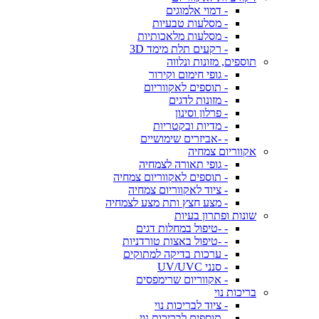
- דמוי אלמוגים
- מסלעות טבעיות
- מסלעות מלאכותיות
- רקעים תלת מימד 3D
תוספים, מזונות ונלווה
- גופי חימום וקירור
- תוספים לאקווריום
- מזונות לדגים
- פרלון וסינון
- מדיות ובקטריות
- -אביזרים שימושיים
אקווריום צמחיה
- גופי תאורה לצמחיה
- תוספים לאקווריום צמחיה
- ציוד לאקווריום צמחיה
- מצע חצץ ותת מצע לצמחיה
שונות ופתרון בעיות
- -טיפול במחלות דגים
- -טיפול באצות טורדניות
- ערכות בדיקה למתוקים
- סנני UV/UVC
- אקווריום שרימפסים
בריכות נוי
- ציוד לבריכות נוי
- תוספים לבריכות נוי