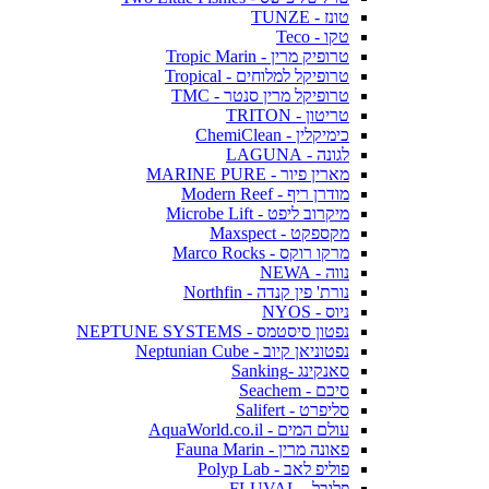
טונז - TUNZE
טקו - Teco
טרופיק מרין - Tropic Marin
טרופיקל למלוחים - Tropical
טרופיקל מרין סנטר - TMC
טריטון - TRITON
כימיקלין - ChemiClean
לגונה - LAGUNA
מארין פיור - MARINE PURE
מודרן ריף - Modern Reef
מיקרוב ליפט - Microbe Lift
מקספקט - Maxspect
מרקו רוקס - Marco Rocks
נווה - NEWA
נורת' פין קנדה - Northfin
ניוס - NYOS
נפטון סיסטמס - NEPTUNE SYSTEMS
נפטוניאן קיוב - Neptunian Cube
סאנקינג -Sanking
סיכם - Seachem
סליפרט - Salifert
עולם המים - AquaWorld.co.il
פאונה מרין - Fauna Marin
פוליפ לאב - Polyp Lab
פלובל - FLUVAL