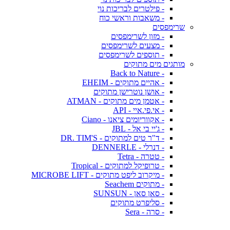
- פילטרים לבריכות נוי
- משאבות וראשי כוח
שרימפסים
- מזון לשרימפסים
- מצעים לשרימפסים
- תוספים לשרימפסים
מותגים מים מתוקים
- Back to Nature
- אהיים מתוקים - EHEIM
- אושן נוטרישן מתוקים
- אטמן מים מתוקים - ATMAN
- אי.פי.איי - API
- אקווריומים ציאנו - Ciano
- ג'יי בי אל - JBL
- ד"ר טים למתוקים - DR. TIM'S
- דנרלי - DENNERLE
- טטרה - Tetra
- טרופיקל למתוקים - Tropical
- מיקרוב ליפט מתוקים - MICROBE LIFT
- מתוקים Seachem
- סאן סאן - SUNSUN
- סליפרט מתוקים
- סרה - Sera