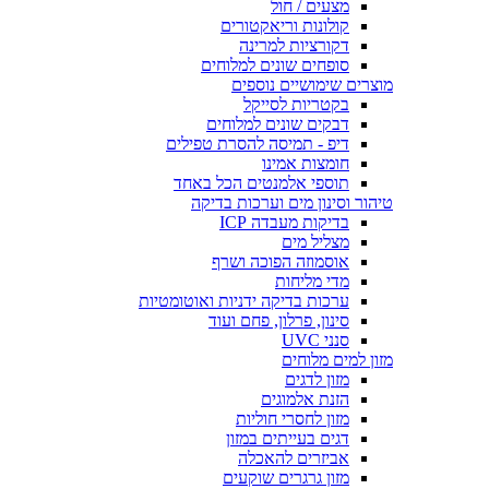
מצעים / חול
קולונות וריאקטורים
דקורציות למרינה
סופחים שונים למלוחים
מוצרים שימושיים נוספים
בקטריות לסייקל
דבקים שונים למלוחים
דיפ - תמיסה להסרת טפילים
חומצות אמינו
תוספי אלמנטים הכל באחד
טיהור וסינון מים וערכות בדיקה
בדיקות מעבדה ICP
מצליל מים
אוסמוזה הפוכה ושרף
מדי מליחות
ערכות בדיקה ידניות ואוטומטיות
סינון, פרלון, פחם ועוד
סנני UVC
מזון למים מלוחים
מזון לדגים
הזנת אלמוגים
מזון לחסרי חוליות
דגים בעייתים במזון
אביזרים להאכלה
מזון גרגרים שוקעים