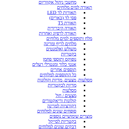
מחשבי ניהול אקווריום
תאורה למים מלוחים
תאורות לד LED
פסי לד (בארים)
תאורת T5
תאורה היברידית
תאורה לרפיוג ואחרות
מלח ותוספים למים מלוחים
מלחים לריף ומרינה
משולש ואלמנטים
בקטריות
נופוקס ותוספי פחמן
אנטי כלור ומנטרלי רעלים
תוספים אחרים
כל התוספים למלוחים
מסלעות, מצעים, מדיות וקולונות
מדיות לבקטריות
מסלעות
מצעים / חול
קולונות וריאקטורים
דקורציות למרינה
סופחים שונים למלוחים
מוצרים שימושיים נוספים
בקטריות לסייקל
דבקים שונים למלוחים