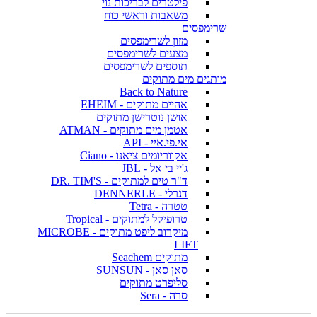
פילטרים לבריכות נוי
משאבות וראשי כוח
שרימפסים
מזון לשרימפסים
מצעים לשרימפסים
תוספים לשרימפסים
מותגים מים מתוקים
Back to Nature
אהיים מתוקים - EHEIM
אושן נוטרישן מתוקים
אטמן מים מתוקים - ATMAN
אי.פי.איי - API
אקווריומים ציאנו - Ciano
ג'יי בי אל - JBL
ד"ר טים למתוקים - DR. TIM'S
דנרלי - DENNERLE
טטרה - Tetra
טרופיקל למתוקים - Tropical
מיקרוב ליפט מתוקים - MICROBE
LIFT
מתוקים Seachem
סאן סאן - SUNSUN
סליפרט מתוקים
סרה - Sera