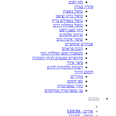
מזון דפים
פתרון בעיות
טיפול באצות
טיפול בדינו וציאנו
טיפול בטפילים בריף
טיפול במחלות דגים
ניקוי מצע ורפש
שיקום אלמוגים
שיפור איכות מים
אביזרים שימושיים
הכנת פראגים
משאבות חמצן וסוללות גיבוי
סקרפרים ומגנטים לניקוי הזכוכית
פיצוי אידוי
רשתות ומלכודות לדגים
חימום קירור
מקררים
גופי חימום
בקרי טמפרטורה
צגי טמפרטורה ומדחומים
מותגים
אהיים - EHEIM
אואזה - OASE