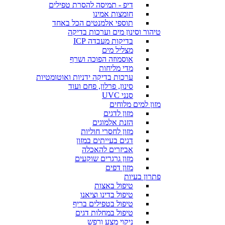
דיפ - תמיסה להסרת טפילים
חומצות אמינו
תוספי אלמנטים הכל באחד
טיהור וסינון מים וערכות בדיקה
בדיקות מעבדה ICP
מצליל מים
אוסמוזה הפוכה ושרף
מדי מליחות
ערכות בדיקה ידניות ואוטומטיות
סינון, פרלון, פחם ועוד
סנני UVC
מזון למים מלוחים
מזון לדגים
הזנת אלמוגים
מזון לחסרי חוליות
דגים בעייתים במזון
אביזרים להאכלה
מזון גרגרים שוקעים
מזון דפים
פתרון בעיות
טיפול באצות
טיפול בדינו וציאנו
טיפול בטפילים בריף
טיפול במחלות דגים
ניקוי מצע ורפש