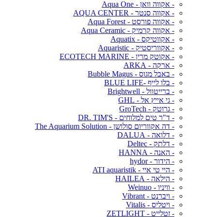
- אקווה וואן - Aqua One
- אקווה סנטר - AQUA CENTER
- אקווה פורסט - Aqua Forest
- אקווה קרמיק - Aqua Ceramic
- אקווטיקס - Aquatix
- אקווריסטיק - Aquaristic
- אקוטק מרין - ECOTECH MARINE
- ארקה - ARKA
- באבל מגוס - Bubble Magus
- בלו לייף -BLUE LIFE
- ברייטוול - Brightwell
- גי אייץ אל - GHL
- גרוטק - GroTech
- ד"ר טים למלוחים - DR. TIM'S
- דה אקווריום סולושן - The Aquarium Solution
- דלואה - DALUA
- דלתק - Deltec
- האנה - HANNA
- הידור - hydor
- היי טי איי - ATI aquaristik
- הילאה - HAILEA
- וויניו - Weinuo
- ויברנט - Vibrant
- ויטליס - Vitalis
- זטלייט - ZETLIGHT