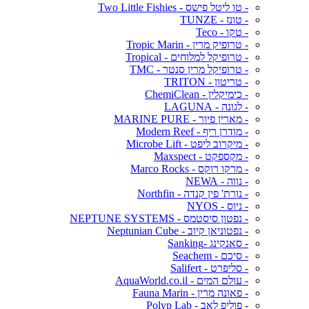
- טו ליטל פישס - Two Little Fishies
- טונז - TUNZE
- טקו - Teco
- טרופיק מרין - Tropic Marin
- טרופיקל למלוחים - Tropical
- טרופיקל מרין סנטר - TMC
- טריטון - TRITON
- כימיקלין - ChemiClean
- לגונה - LAGUNA
- מארין פיור - MARINE PURE
- מודרן ריף - Modern Reef
- מיקרוב ליפט - Microbe Lift
- מקספקט - Maxspect
- מרקו רוקס - Marco Rocks
- נווה - NEWA
- נורת' פין קנדה - Northfin
- ניוס - NYOS
- נפטון סיסטמס - NEPTUNE SYSTEMS
- נפטוניאן קיוב - Neptunian Cube
- סאנקינג -Sanking
- סיכם - Seachem
- סליפרט - Salifert
- עולם המים - AquaWorld.co.il
- פאונה מרין - Fauna Marin
- פוליפ לאב - Polyp Lab