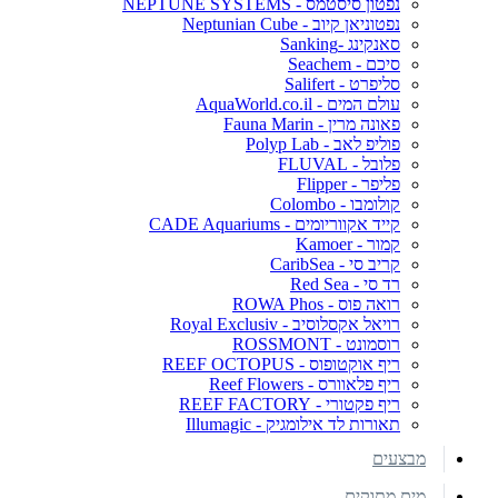
נפטון סיסטמס - NEPTUNE SYSTEMS
נפטוניאן קיוב - Neptunian Cube
סאנקינג -Sanking
סיכם - Seachem
סליפרט - Salifert
עולם המים - AquaWorld.co.il
פאונה מרין - Fauna Marin
פוליפ לאב - Polyp Lab
פלובל - FLUVAL
פליפר - Flipper
קולומבו - Colombo
קייד אקווריומים - CADE Aquariums
קמור - Kamoer
קריב סי - CaribSea
רד סי - Red Sea
רואה פוס - ROWA Phos
רויאל אקסלוסיב - Royal Exclusiv
רוסמונט - ROSSMONT
ריף אוקטופוס - REEF OCTOPUS
ריף פלאוורס - Reef Flowers
ריף פקטורי - REEF FACTORY
תאורות לד אילומגיק - Illumagic
מבצעים
מים מתוקים