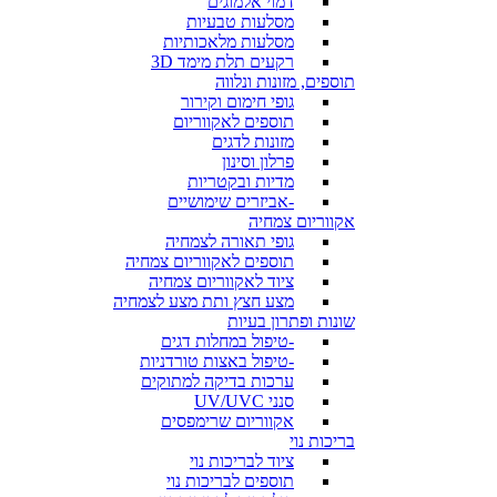
דמוי אלמוגים
מסלעות טבעיות
מסלעות מלאכותיות
רקעים תלת מימד 3D
תוספים, מזונות ונלווה
גופי חימום וקירור
תוספים לאקווריום
מזונות לדגים
פרלון וסינון
מדיות ובקטריות
-אביזרים שימושיים
אקווריום צמחיה
גופי תאורה לצמחיה
תוספים לאקווריום צמחיה
ציוד לאקווריום צמחיה
מצע חצץ ותת מצע לצמחיה
שונות ופתרון בעיות
-טיפול במחלות דגים
-טיפול באצות טורדניות
ערכות בדיקה למתוקים
סנני UV/UVC
אקווריום שרימפסים
בריכות נוי
ציוד לבריכות נוי
תוספים לבריכות נוי