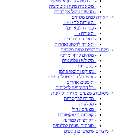
- רולרמט - פרלון אוטומטי
- משאבות מינון ואוטומציה
- מחשבי ניהול אקווריום
תאורה למים מלוחים
- תאורות לד LED
- פסי לד (בארים)
- תאורת T5
- תאורה היברידית
- תאורה לרפיוג ואחרות
מלח ותוספים למים מלוחים
- מלחים לריף ומרינה
- משולש ואלמנטים
- בקטריות
- נופוקס ותוספי פחמן
- אנטי כלור ומנטרלי רעלים
- תוספים אחרים
- כל התוספים למלוחים
מסלעות, מצעים, מדיות וקולונות
- מדיות לבקטריות
- מסלעות
- מצעים / חול
- קולונות וריאקטורים
- דקורציות למרינה
- סופחים שונים למלוחים
מוצרים שימושיים נוספים