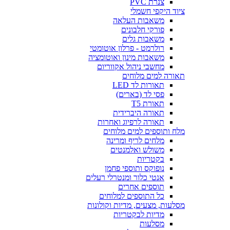
צנרת PVC
ציוד היקפי חשמלי
משאבות העלאה
פורקי חלבונים
משאבות גלים
רולרמט - פרלון אוטומטי
משאבות מינון ואוטומציה
מחשבי ניהול אקווריום
תאורה למים מלוחים
תאורות לד LED
פסי לד (בארים)
תאורת T5
תאורה היברידית
תאורה לרפיוג ואחרות
מלח ותוספים למים מלוחים
מלחים לריף ומרינה
משולש ואלמנטים
בקטריות
נופוקס ותוספי פחמן
אנטי כלור ומנטרלי רעלים
תוספים אחרים
כל התוספים למלוחים
מסלעות, מצעים, מדיות וקולונות
מדיות לבקטריות
מסלעות