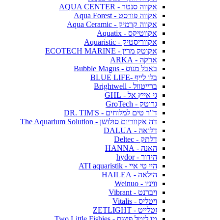
אקווה סנטר - AQUA CENTER
אקווה פורסט - Aqua Forest
אקווה קרמיק - Aqua Ceramic
אקווטיקס - Aquatix
אקווריסטיק - Aquaristic
אקוטק מרין - ECOTECH MARINE
ארקה - ARKA
באבל מגוס - Bubble Magus
בלו לייף -BLUE LIFE
ברייטוול - Brightwell
גי אייץ אל - GHL
גרוטק - GroTech
ד"ר טים למלוחים - DR. TIM'S
דה אקווריום סולושן - The Aquarium Solution
דלואה - DALUA
דלתק - Deltec
האנה - HANNA
הידור - hydor
היי טי איי - ATI aquaristik
הילאה - HAILEA
וויניו - Weinuo
ויברנט - Vibrant
ויטליס - Vitalis
זטלייט - ZETLIGHT
טו ליטל פישס - Two Little Fishies