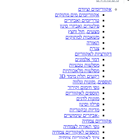
אקווריומים וציודם
אקווריומים מים מתוקים
טרריומים ואביזרים
פילטרים ואביזרי סינון
מצעים, חול וחצץ
משאבות למתוקים
תאורה
צנרת
דקורציות לאקווריום
דמוי אלמוגים
מסלעות טבעיות
מסלעות מלאכותיות
רקעים תלת מימד 3D
תוספים, מזונות ונלווה
גופי חימום וקירור
תוספים לאקווריום
מזונות לדגים
פרלון וסינון
מדיות ובקטריות
-אביזרים שימושיים
אקווריום צמחיה
גופי תאורה לצמחיה
תוספים לאקווריום צמחיה
ציוד לאקווריום צמחיה