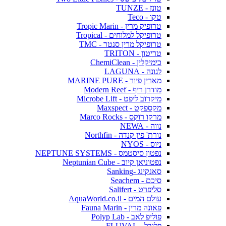
טונז - TUNZE
טקו - Teco
טרופיק מרין - Tropic Marin
טרופיקל למלוחים - Tropical
טרופיקל מרין סנטר - TMC
טריטון - TRITON
כימיקלין - ChemiClean
לגונה - LAGUNA
מארין פיור - MARINE PURE
מודרן ריף - Modern Reef
מיקרוב ליפט - Microbe Lift
מקספקט - Maxspect
מרקו רוקס - Marco Rocks
נווה - NEWA
נורת' פין קנדה - Northfin
ניוס - NYOS
נפטון סיסטמס - NEPTUNE SYSTEMS
נפטוניאן קיוב - Neptunian Cube
סאנקינג -Sanking
סיכם - Seachem
סליפרט - Salifert
עולם המים - AquaWorld.co.il
פאונה מרין - Fauna Marin
פוליפ לאב - Polyp Lab
פלובל - FLUVAL