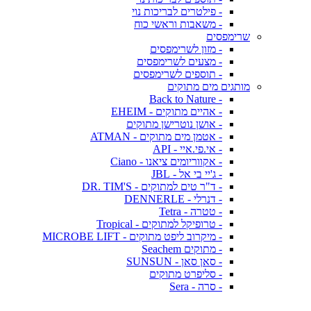
- פילטרים לבריכות נוי
- משאבות וראשי כוח
שרימפסים
- מזון לשרימפסים
- מצעים לשרימפסים
- תוספים לשרימפסים
מותגים מים מתוקים
- Back to Nature
- אהיים מתוקים - EHEIM
- אושן נוטרישן מתוקים
- אטמן מים מתוקים - ATMAN
- אי.פי.איי - API
- אקווריומים ציאנו - Ciano
- ג'יי בי אל - JBL
- ד"ר טים למתוקים - DR. TIM'S
- דנרלי - DENNERLE
- טטרה - Tetra
- טרופיקל למתוקים - Tropical
- מיקרוב ליפט מתוקים - MICROBE LIFT
- מתוקים Seachem
- סאן סאן - SUNSUN
- סליפרט מתוקים
- סרה - Sera