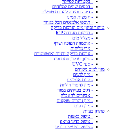
- בקטריות לסייקל
- דבקים שונים למלוחים
- דיפ - תמיסה להסרת טפילים
- חומצות אמינו
- תוספי אלמנטים הכל באחד
טיהור וסינון מים וערכות בדיקה
- בדיקות מעבדה ICP
- מצליל מים
- אוסמוזה הפוכה ושרף
- מדי מליחות
- ערכות בדיקה ידניות ואוטומטיות
- סינון, פרלון, פחם ועוד
- סנני UVC
מזון למים מלוחים
- מזון לדגים
- הזנת אלמוגים
- מזון לחסרי חוליות
- דגים בעייתים במזון
- אביזרים להאכלה
- מזון גרגרים שוקעים
- מזון דפים
פתרון בעיות
- טיפול באצות
- טיפול בדינו וציאנו
- טיפול בטפילים בריף