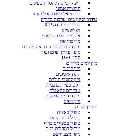
דיפ - תמיסה להסרת טפילים
חומצות אמינו
תוספי אלמנטים הכל באחד
טיהור וסינון מים וערכות בדיקה
בדיקות מעבדה ICP
מצליל מים
אוסמוזה הפוכה ושרף
מדי מליחות
ערכות בדיקה ידניות ואוטומטיות
סינון, פרלון, פחם ועוד
סנני UVC
מזון למים מלוחים
מזון לדגים
הזנת אלמוגים
מזון לחסרי חוליות
דגים בעייתים במזון
אביזרים להאכלה
מזון גרגרים שוקעים
מזון דפים
פתרון בעיות
טיפול באצות
טיפול בדינו וציאנו
טיפול בטפילים בריף
טיפול במחלות דגים
ניקוי מצע ורפש