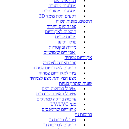
דמוי אלמוגים
מסלעות טבעיות
מסלעות מלאכותיות
רקעים תלת מימד 3D
תוספים, מזונות ונלווה
גופי חימום וקירור
תוספים לאקווריום
מזונות לדגים
פרלון וסינון
מדיות ובקטריות
-אביזרים שימושיים
אקווריום צמחיה
גופי תאורה לצמחיה
תוספים לאקווריום צמחיה
ציוד לאקווריום צמחיה
מצע חצץ ותת מצע לצמחיה
שונות ופתרון בעיות
-טיפול במחלות דגים
-טיפול באצות טורדניות
ערכות בדיקה למתוקים
סנני UV/UVC
אקווריום שרימפסים
בריכות נוי
ציוד לבריכות נוי
תוספים לבריכות נוי