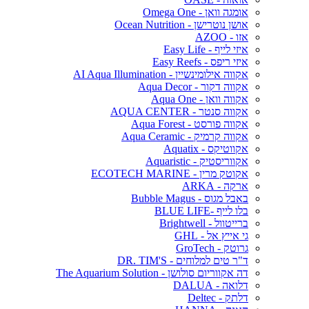
אומגה וואן - Omega One
אושן נוטרישן - Ocean Nutrition
אזו - AZOO
איזי לייף - Easy Life
איזי ריפס - Easy Reefs
אקווה אילומינשיין - AI Aqua Illumination
אקווה דקור - Aqua Decor
אקווה וואן - Aqua One
אקווה סנטר - AQUA CENTER
אקווה פורסט - Aqua Forest
אקווה קרמיק - Aqua Ceramic
אקווטיקס - Aquatix
אקווריסטיק - Aquaristic
אקוטק מרין - ECOTECH MARINE
ארקה - ARKA
באבל מגוס - Bubble Magus
בלו לייף -BLUE LIFE
ברייטוול - Brightwell
גי אייץ אל - GHL
גרוטק - GroTech
ד"ר טים למלוחים - DR. TIM'S
דה אקווריום סולושן - The Aquarium Solution
דלואה - DALUA
דלתק - Deltec