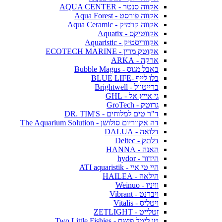
אקווה סנטר - AQUA CENTER
אקווה פורסט - Aqua Forest
אקווה קרמיק - Aqua Ceramic
אקווטיקס - Aquatix
אקווריסטיק - Aquaristic
אקוטק מרין - ECOTECH MARINE
ארקה - ARKA
באבל מגוס - Bubble Magus
בלו לייף -BLUE LIFE
ברייטוול - Brightwell
גי אייץ אל - GHL
גרוטק - GroTech
ד"ר טים למלוחים - DR. TIM'S
דה אקווריום סולושן - The Aquarium Solution
דלואה - DALUA
דלתק - Deltec
האנה - HANNA
הידור - hydor
היי טי איי - ATI aquaristik
הילאה - HAILEA
וויניו - Weinuo
ויברנט - Vibrant
ויטליס - Vitalis
זטלייט - ZETLIGHT
טו ליטל פישס - Two Little Fishies