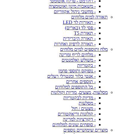
- רולרמט - פרלון אוטומטי
- משאבות מינון ואוטומציה
- מחשבי ניהול אקווריום
תאורה למים מלוחים
- תאורות לד LED
- פסי לד (בארים)
- תאורת T5
- תאורה היברידית
- תאורה לרפיוג ואחרות
מלח ותוספים למים מלוחים
- מלחים לריף ומרינה
- משולש ואלמנטים
- בקטריות
- נופוקס ותוספי פחמן
- אנטי כלור ומנטרלי רעלים
- תוספים אחרים
- כל התוספים למלוחים
מסלעות, מצעים, מדיות וקולונות
- מדיות לבקטריות
- מסלעות
- מצעים / חול
- קולונות וריאקטורים
- דקורציות למרינה
- סופחים שונים למלוחים
מוצרים שימושיים נוספים