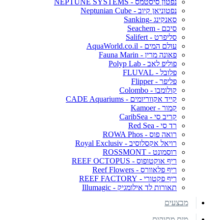
נפטון סיסטמס - NEPTUNE SYSTEMS
נפטוניאן קיוב - Neptunian Cube
סאנקינג -Sanking
סיכם - Seachem
סליפרט - Salifert
עולם המים - AquaWorld.co.il
פאונה מרין - Fauna Marin
פוליפ לאב - Polyp Lab
פלובל - FLUVAL
פליפר - Flipper
קולומבו - Colombo
קייד אקווריומים - CADE Aquariums
קמור - Kamoer
קריב סי - CaribSea
רד סי - Red Sea
רואה פוס - ROWA Phos
רויאל אקסלוסיב - Royal Exclusiv
רוסמונט - ROSSMONT
ריף אוקטופוס - REEF OCTOPUS
ריף פלאוורס - Reef Flowers
ריף פקטורי - REEF FACTORY
תאורות לד אילומגיק - Illumagic
מבצעים
מים מתוקים