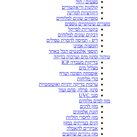
מצעים / חול
קולונות וריאקטורים
דקורציות למרינה
סופחים שונים למלוחים
מוצרים שימושיים נוספים
בקטריות לסייקל
דבקים שונים למלוחים
דיפ - תמיסה להסרת טפילים
חומצות אמינו
תוספי אלמנטים הכל באחד
טיהור וסינון מים וערכות בדיקה
בדיקות מעבדה ICP
מצליל מים
אוסמוזה הפוכה ושרף
מדי מליחות
ערכות בדיקה ידניות ואוטומטיות
סינון, פרלון, פחם ועוד
סנני UVC
מזון למים מלוחים
מזון לדגים
הזנת אלמוגים
מזון לחסרי חוליות
דגים בעייתים במזון
אביזרים להאכלה
מזון גרגרים שוקעים