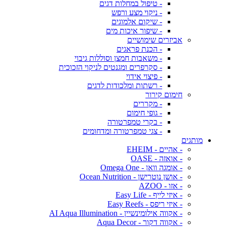
- טיפול במחלות דגים
- ניקוי מצע ורפש
- שיקום אלמוגים
- שיפור איכות מים
אביזרים שימושיים
- הכנת פראגים
- משאבות חמצן וסוללות גיבוי
- סקרפרים ומגנטים לניקוי הזכוכית
- פיצוי אידוי
- רשתות ומלכודות לדגים
חימום קירור
- מקררים
- גופי חימום
- בקרי טמפרטורה
- צגי טמפרטורה ומדחומים
מותגים
- אהיים - EHEIM
- אואזה - OASE
- אומגה וואן - Omega One
- אושן נוטרישן - Ocean Nutrition
- אזו - AZOO
- איזי לייף - Easy Life
- איזי ריפס - Easy Reefs
- אקווה אילומינשיין - AI Aqua Illumination
- אקווה דקור - Aqua Decor