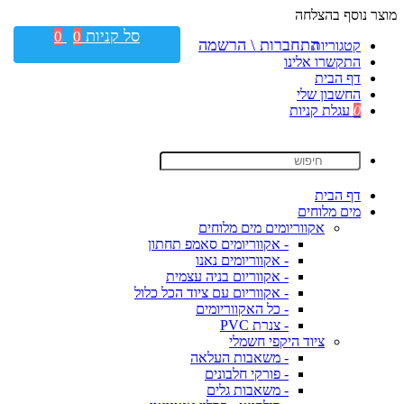
מוצר נוסף בהצלחה
סל קניות
0
0
התחברות \ הרשמה
קטגוריות
התקשרו אלינו
דף הבית
החשבון שלי
0
עגלת קניות
דף הבית
מים מלוחים
אקווריומים מים מלוחים
- אקווריומים סאמפ תחתון
- אקווריומים נאנו
- אקווריום בניה עצמית
- אקווריום עם ציוד הכל כלול
- כל האקווריומים
- צנרת PVC
ציוד היקפי חשמלי
- משאבות העלאה
- פורקי חלבונים
- משאבות גלים