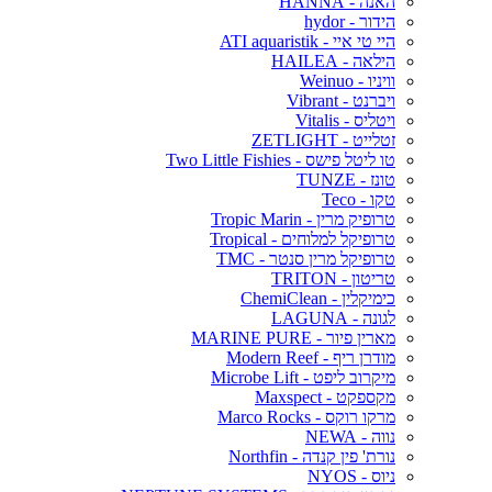
האנה - HANNA
הידור - hydor
היי טי איי - ATI aquaristik
הילאה - HAILEA
וויניו - Weinuo
ויברנט - Vibrant
ויטליס - Vitalis
זטלייט - ZETLIGHT
טו ליטל פישס - Two Little Fishies
טונז - TUNZE
טקו - Teco
טרופיק מרין - Tropic Marin
טרופיקל למלוחים - Tropical
טרופיקל מרין סנטר - TMC
טריטון - TRITON
כימיקלין - ChemiClean
לגונה - LAGUNA
מארין פיור - MARINE PURE
מודרן ריף - Modern Reef
מיקרוב ליפט - Microbe Lift
מקספקט - Maxspect
מרקו רוקס - Marco Rocks
נווה - NEWA
נורת' פין קנדה - Northfin
ניוס - NYOS