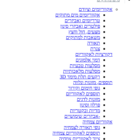
אקווריומים וציודם
אקווריומים מים מתוקים
טרריומים ואביזרים
פילטרים ואביזרי סינון
מצעים, חול וחצץ
משאבות למתוקים
תאורה
צנרת
דקורציות לאקווריום
דמוי אלמוגים
מסלעות טבעיות
מסלעות מלאכותיות
רקעים תלת מימד 3D
תוספים, מזונות ונלווה
גופי חימום וקירור
תוספים לאקווריום
מזונות לדגים
פרלון וסינון
מדיות ובקטריות
-אביזרים שימושיים
אקווריום צמחיה
גופי תאורה לצמחיה
תוספים לאקווריום צמחיה
ציוד לאקווריום צמחיה