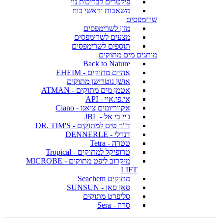
פילטרים לבריכות נוי
משאבות וראשי כוח
שרימפסים
מזון לשרימפסים
מצעים לשרימפסים
תוספים לשרימפסים
מותגים מים מתוקים
Back to Nature
אהיים מתוקים - EHEIM
אושן נוטרישן מתוקים
אטמן מים מתוקים - ATMAN
אי.פי.איי - API
אקווריומים ציאנו - Ciano
ג'יי בי אל - JBL
ד"ר טים למתוקים - DR. TIM'S
דנרלי - DENNERLE
טטרה - Tetra
טרופיקל למתוקים - Tropical
מיקרוב ליפט מתוקים - MICROBE
LIFT
מתוקים Seachem
סאן סאן - SUNSUN
סליפרט מתוקים
סרה - Sera