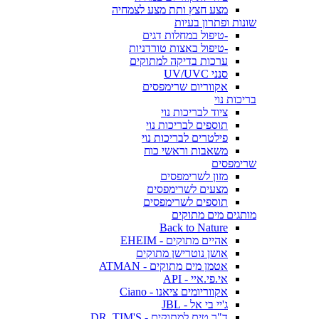
מצע חצץ ותת מצע לצמחיה
שונות ופתרון בעיות
-טיפול במחלות דגים
-טיפול באצות טורדניות
ערכות בדיקה למתוקים
סנני UV/UVC
אקווריום שרימפסים
בריכות נוי
ציוד לבריכות נוי
תוספים לבריכות נוי
פילטרים לבריכות נוי
משאבות וראשי כוח
שרימפסים
מזון לשרימפסים
מצעים לשרימפסים
תוספים לשרימפסים
מותגים מים מתוקים
Back to Nature
אהיים מתוקים - EHEIM
אושן נוטרישן מתוקים
אטמן מים מתוקים - ATMAN
אי.פי.איי - API
אקווריומים ציאנו - Ciano
ג'יי בי אל - JBL
ד"ר טים למתוקים - DR. TIM'S