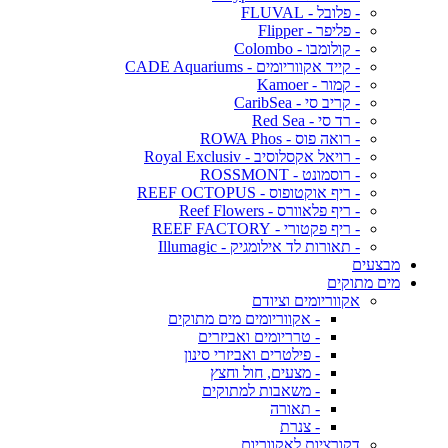
- פלובל - FLUVAL
- פליפר - Flipper
- קולומבו - Colombo
- קייד אקווריומים - CADE Aquariums
- קמור - Kamoer
- קריב סי - CaribSea
- רד סי - Red Sea
- רואה פוס - ROWA Phos
- רויאל אקסלוסיב - Royal Exclusiv
- רוסמונט - ROSSMONT
- ריף אוקטופוס - REEF OCTOPUS
- ריף פלאוורס - Reef Flowers
- ריף פקטורי - REEF FACTORY
- תאורות לד אילומגיק - Illumagic
מבצעים
מים מתוקים
אקווריומים וציודם
- אקווריומים מים מתוקים
- טרריומים ואביזרים
- פילטרים ואביזרי סינון
- מצעים, חול וחצץ
- משאבות למתוקים
- תאורה
- צנרת
דקורציות לאקווריום