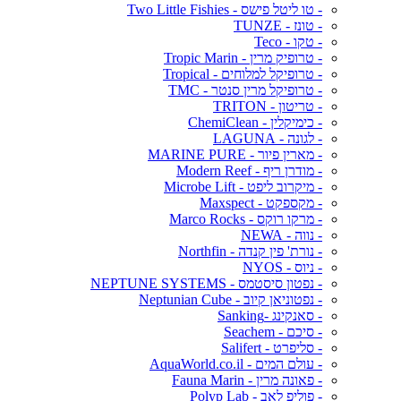
- טו ליטל פישס - Two Little Fishies
- טונז - TUNZE
- טקו - Teco
- טרופיק מרין - Tropic Marin
- טרופיקל למלוחים - Tropical
- טרופיקל מרין סנטר - TMC
- טריטון - TRITON
- כימיקלין - ChemiClean
- לגונה - LAGUNA
- מארין פיור - MARINE PURE
- מודרן ריף - Modern Reef
- מיקרוב ליפט - Microbe Lift
- מקספקט - Maxspect
- מרקו רוקס - Marco Rocks
- נווה - NEWA
- נורת' פין קנדה - Northfin
- ניוס - NYOS
- נפטון סיסטמס - NEPTUNE SYSTEMS
- נפטוניאן קיוב - Neptunian Cube
- סאנקינג -Sanking
- סיכם - Seachem
- סליפרט - Salifert
- עולם המים - AquaWorld.co.il
- פאונה מרין - Fauna Marin
- פוליפ לאב - Polyp Lab