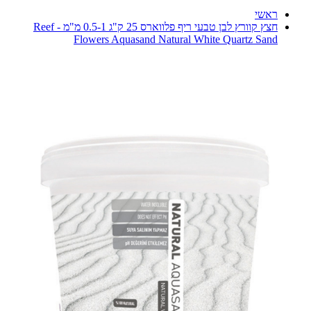
ראשי
חצץ קוורץ לבן טבעי ריף פלווארס 25 ק"ג 0.5-1 מ"מ - Reef
Flowers Aquasand Natural White Quartz Sand