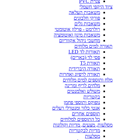
צנרת PVC
ציוד היקפי חשמלי
משאבות העלאה
פורקי חלבונים
משאבות גלים
רולרמט - פרלון אוטומטי
משאבות מינון ואוטומציה
מחשבי ניהול אקווריום
תאורה למים מלוחים
תאורות לד LED
פסי לד (בארים)
תאורת T5
תאורה היברידית
תאורה לרפיוג ואחרות
מלח ותוספים למים מלוחים
מלחים לריף ומרינה
משולש ואלמנטים
בקטריות
נופוקס ותוספי פחמן
אנטי כלור ומנטרלי רעלים
תוספים אחרים
כל התוספים למלוחים
מסלעות, מצעים, מדיות וקולונות
מדיות לבקטריות
מסלעות