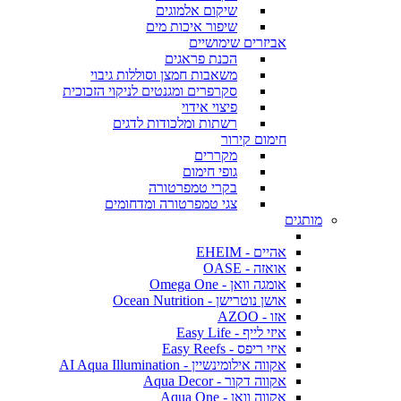
שיקום אלמוגים
שיפור איכות מים
אביזרים שימושיים
הכנת פראגים
משאבות חמצן וסוללות גיבוי
סקרפרים ומגנטים לניקוי הזכוכית
פיצוי אידוי
רשתות ומלכודות לדגים
חימום קירור
מקררים
גופי חימום
בקרי טמפרטורה
צגי טמפרטורה ומדחומים
מותגים
אהיים - EHEIM
אואזה - OASE
אומגה וואן - Omega One
אושן נוטרישן - Ocean Nutrition
אזו - AZOO
איזי לייף - Easy Life
איזי ריפס - Easy Reefs
אקווה אילומינשיין - AI Aqua Illumination
אקווה דקור - Aqua Decor
אקווה וואן - Aqua One