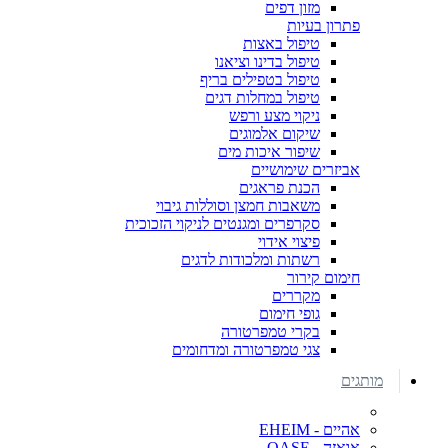
מזון דפים
פתרון בעיות
טיפול באצות
טיפול בדינו וציאנו
טיפול בטפילים בריף
טיפול במחלות דגים
ניקוי מצע ורפש
שיקום אלמוגים
שיפור איכות מים
אביזרים שימושיים
הכנת פראגים
משאבות חמצן וסוללות גיבוי
סקרפרים ומגנטים לניקוי הזכוכית
פיצוי אידוי
רשתות ומלכודות לדגים
חימום קירור
מקררים
גופי חימום
בקרי טמפרטורה
צגי טמפרטורה ומדחומים
מותגים
אהיים - EHEIM
אואזה - OASE