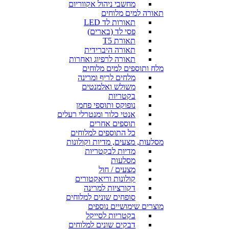
מחשבי ניהול אקווריום
תאורה למים מלוחים
תאורות לד LED
פסי לד (בארים)
תאורת T5
תאורה היברידית
תאורה לרפיוג ואחרות
מלח ותוספים למים מלוחים
מלחים לריף ומרינה
משולש ואלמנטים
בקטריות
נופוקס ותוספי פחמן
אנטי כלור ומנטרלי רעלים
תוספים אחרים
כל התוספים למלוחים
מסלעות, מצעים, מדיות וקולונות
מדיות לבקטריות
מסלעות
מצעים / חול
קולונות וריאקטורים
דקורציות למרינה
סופחים שונים למלוחים
מוצרים שימושיים נוספים
בקטריות לסייקל
דבקים שונים למלוחים