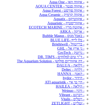
- אקווה וואן - Aqua One
- אקווה סנטר - AQUA CENTER
- אקווה פורסט - Aqua Forest
- אקווה קרמיק - Aqua Ceramic
- אקווטיקס - Aquatix
- אקווריסטיק - Aquaristic
- אקוטק מרין - ECOTECH MARINE
- ארקה - ARKA
- באבל מגוס - Bubble Magus
- בלו לייף -BLUE LIFE
- ברייטוול - Brightwell
- גי אייץ אל - GHL
- גרוטק - GroTech
- ד"ר טים למלוחים - DR. TIM'S
- דה אקווריום סולושן - The Aquarium Solution
- דלואה - DALUA
- דלתק - Deltec
- האנה - HANNA
- הידור - hydor
- היי טי איי - ATI aquaristik
- הילאה - HAILEA
- וויניו - Weinuo
- ויברנט - Vibrant
- ויטליס - Vitalis
- זטלייט - ZETLIGHT