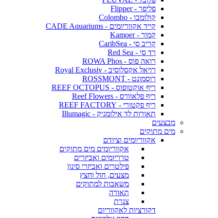
פליפר - Flipper
קולומבו - Colombo
קייד אקווריומים - CADE Aquariums
קמור - Kamoer
קריב סי - CaribSea
רד סי - Red Sea
רואה פוס - ROWA Phos
רויאל אקסלוסיב - Royal Exclusiv
רוסמונט - ROSSMONT
ריף אוקטופוס - REEF OCTOPUS
ריף פלאוורס - Reef Flowers
ריף פקטורי - REEF FACTORY
תאורות לד אילומגיק - Illumagic
מבצעים
מים מתוקים
אקווריומים וציודם
אקווריומים מים מתוקים
טרריומים ואביזרים
פילטרים ואביזרי סינון
מצעים, חול וחצץ
משאבות למתוקים
תאורה
צנרת
דקורציות לאקווריום