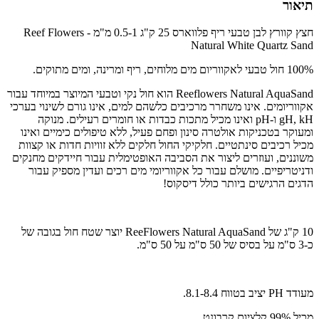
תיאור
חצץ קוורץ לבן טבעי ריף פלווארס 25 ק"ג 0.5-1 מ"מ - Reef Flowers
Natural White Quartz Sand
100% חול טבעי לאקווריום מים מלוחים, ריף ומרינה, ומים מתוקים.
Reeflowers Natural AquaSand הוא חול נקי וטבעי המיוצר במיוחד עבור
אקווריומים. אינו משחרר מרכיבים כלשהם למים, אינו גורם לשינוי בערכי
gH, kH ו-pH ואינו מכיל מתכות כבדות או חומרים רעילים. מנוקה
ומעוקר בטכניקות אולטרה סינון ופחם פעיל, ללא טיפולים כימיים ואינו
מכיל רכיבים סינתטיים. חלקיקי החול חלקים ללא זוויות חדות או קצוות
משוננים, ועוזרים ליצור את הסביבה האופטימלית עבור חיידקים מחנקים
ודניטריפיים. מושלם עבור כל אקווריומי מים רכים ועדין מספיק עבור
הדגים הרגישים ביותר כולל דיסקוס!
10 ק"ג של ReeFlowers Natural AquaSand יוצר שטח חול בגובה של
כ-3 ס"מ על בסיס של 50 ס"מ על 50 ס"מ.
מעודד PH יציב בטווח 8.1-8.4.
מכיל 99% קלציום קרבונט.