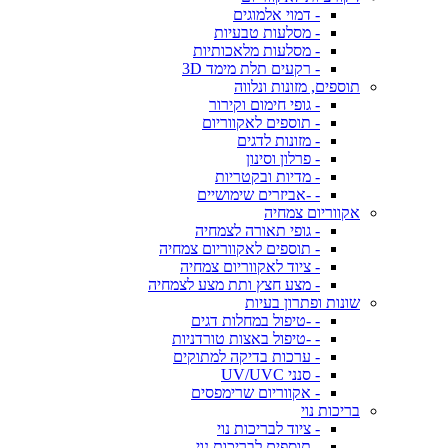
- דמוי אלמוגים
- מסלעות טבעיות
- מסלעות מלאכותיות
- רקעים תלת מימד 3D
תוספים, מזונות ונלווה
- גופי חימום וקירור
- תוספים לאקווריום
- מזונות לדגים
- פרלון וסינון
- מדיות ובקטריות
- -אביזרים שימושיים
אקווריום צמחיה
- גופי תאורה לצמחיה
- תוספים לאקווריום צמחיה
- ציוד לאקווריום צמחיה
- מצע חצץ ותת מצע לצמחיה
שונות ופתרון בעיות
- -טיפול במחלות דגים
- -טיפול באצות טורדניות
- ערכות בדיקה למתוקים
- סנני UV/UVC
- אקווריום שרימפסים
בריכות נוי
- ציוד לבריכות נוי
- תוספים לבריכות נוי