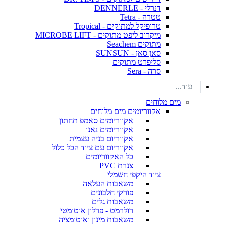
דנרלי - DENNERLE
טטרה - Tetra
טרופיקל למתוקים - Tropical
מיקרוב ליפט מתוקים - MICROBE LIFT
מתוקים Seachem
סאן סאן - SUNSUN
סליפרט מתוקים
סרה - Sera
עוד...
מים מלוחים
אקווריומים מים מלוחים
אקווריומים סאמפ תחתון
אקווריומים נאנו
אקווריום בניה עצמית
אקווריום עם ציוד הכל כלול
כל האקווריומים
צנרת PVC
ציוד היקפי חשמלי
משאבות העלאה
פורקי חלבונים
משאבות גלים
רולרמט - פרלון אוטומטי
משאבות מינון ואוטומציה