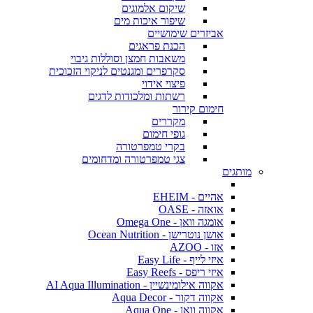
שיקום אלמוגים
שיפור איכות מים
אביזרים שימושיים
הכנת פראגים
משאבות חמצן וסוללות גיבוי
סקרפרים ומגנטים לניקוי הזכוכית
פיצוי אידוי
רשתות ומלכודות לדגים
חימום קירור
מקררים
גופי חימום
בקרי טמפרטורה
צגי טמפרטורה ומדחומים
מותגים
אהיים - EHEIM
אואזה - OASE
אומגה וואן - Omega One
אושן נוטרישן - Ocean Nutrition
אזו - AZOO
איזי לייף - Easy Life
איזי ריפס - Easy Reefs
אקווה אילומינשיין - AI Aqua Illumination
אקווה דקור - Aqua Decor
אקווה וואן - Aqua One