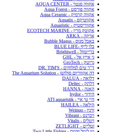
אקווה סנטר - AQUA CENTER
אקווה פורסט - Aqua Forest
אקווה קרמיק - Aqua Ceramic
אקווטיקס - Aquatix
אקווריסטיק - Aquaristic
אקוטק מרין - ECOTECH MARINE
ארקה - ARKA
באבל מגוס - Bubble Magus
בלו לייף -BLUE LIFE
ברייטוול - Brightwell
גי אייץ אל - GHL
גרוטק - GroTech
ד"ר טים למלוחים - DR. TIM'S
דה אקווריום סולושן - The Aquarium Solution
דלואה - DALUA
דלתק - Deltec
האנה - HANNA
הידור - hydor
היי טי איי - ATI aquaristik
הילאה - HAILEA
וויניו - Weinuo
ויברנט - Vibrant
ויטליס - Vitalis
זטלייט - ZETLIGHT
טו ליטל פישס - Two Little Fishies