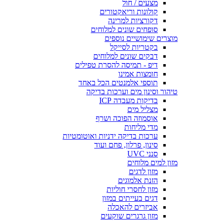
מצעים / חול
קולונות וריאקטורים
דקורציות למרינה
סופחים שונים למלוחים
מוצרים שימושיים נוספים
בקטריות לסייקל
דבקים שונים למלוחים
דיפ - תמיסה להסרת טפילים
חומצות אמינו
תוספי אלמנטים הכל באחד
טיהור וסינון מים וערכות בדיקה
בדיקות מעבדה ICP
מצליל מים
אוסמוזה הפוכה ושרף
מדי מליחות
ערכות בדיקה ידניות ואוטומטיות
סינון, פרלון, פחם ועוד
סנני UVC
מזון למים מלוחים
מזון לדגים
הזנת אלמוגים
מזון לחסרי חוליות
דגים בעייתים במזון
אביזרים להאכלה
מזון גרגרים שוקעים