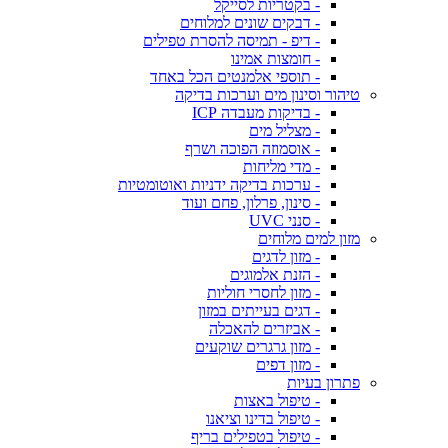
- בקטריות לסייקל
- דבקים שונים למלוחים
- דיפ - תמיסה להסרת טפילים
- חומצות אמינו
- תוספי אלמנטים הכל באחד
טיהור וסינון מים וערכות בדיקה
- בדיקות מעבדה ICP
- מצליל מים
- אוסמוזה הפוכה ושרף
- מדי מליחות
- ערכות בדיקה ידניות ואוטומטיות
- סינון, פרלון, פחם ועוד
- סנני UVC
מזון למים מלוחים
- מזון לדגים
- הזנת אלמוגים
- מזון לחסרי חוליות
- דגים בעייתים במזון
- אביזרים להאכלה
- מזון גרגרים שוקעים
- מזון דפים
פתרון בעיות
- טיפול באצות
- טיפול בדינו וציאנו
- טיפול בטפילים בריף