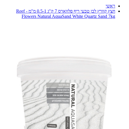
ראשי
חצץ קוורץ לבן טבעי ריף פלווארס 7 ק"ג 0.5-1 מ"מ - Reef
Flowers Natural AquaSand White Quartz Sand 7kg