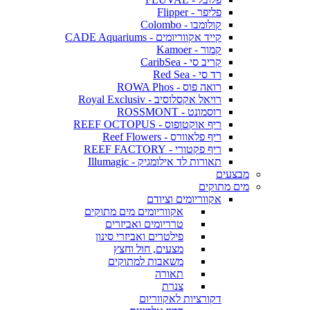
פליפר - Flipper
קולומבו - Colombo
קייד אקווריומים - CADE Aquariums
קמור - Kamoer
קריב סי - CaribSea
רד סי - Red Sea
רואה פוס - ROWA Phos
רויאל אקסלוסיב - Royal Exclusiv
רוסמונט - ROSSMONT
ריף אוקטופוס - REEF OCTOPUS
ריף פלאוורס - Reef Flowers
ריף פקטורי - REEF FACTORY
תאורות לד אילומגיק - Illumagic
מבצעים
מים מתוקים
אקווריומים וציודם
אקווריומים מים מתוקים
טרריומים ואביזרים
פילטרים ואביזרי סינון
מצעים, חול וחצץ
משאבות למתוקים
תאורה
צנרת
דקורציות לאקווריום