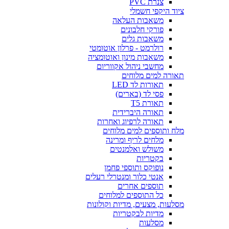
צנרת PVC
ציוד היקפי חשמלי
משאבות העלאה
פורקי חלבונים
משאבות גלים
רולרמט - פרלון אוטומטי
משאבות מינון ואוטומציה
מחשבי ניהול אקווריום
תאורה למים מלוחים
תאורות לד LED
פסי לד (בארים)
תאורת T5
תאורה היברידית
תאורה לרפיוג ואחרות
מלח ותוספים למים מלוחים
מלחים לריף ומרינה
משולש ואלמנטים
בקטריות
נופוקס ותוספי פחמן
אנטי כלור ומנטרלי רעלים
תוספים אחרים
כל התוספים למלוחים
מסלעות, מצעים, מדיות וקולונות
מדיות לבקטריות
מסלעות