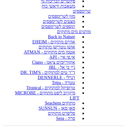
פילטרים לבריכות נוי
משאבות וראשי כוח
שרימפסים
מזון לשרימפסים
מצעים לשרימפסים
תוספים לשרימפסים
מותגים מים מתוקים
Back to Nature
אהיים מתוקים - EHEIM
אושן נוטרישן מתוקים
אטמן מים מתוקים - ATMAN
אי.פי.איי - API
אקווריומים ציאנו - Ciano
ג'יי בי אל - JBL
ד"ר טים למתוקים - DR. TIM'S
דנרלי - DENNERLE
טטרה - Tetra
טרופיקל למתוקים - Tropical
מיקרוב ליפט מתוקים - MICROBE
LIFT
מתוקים Seachem
סאן סאן - SUNSUN
סליפרט מתוקים
סרה - Sera