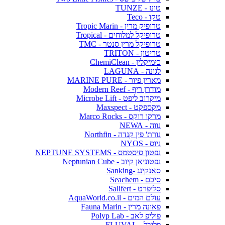
טונז - TUNZE
טקו - Teco
טרופיק מרין - Tropic Marin
טרופיקל למלוחים - Tropical
טרופיקל מרין סנטר - TMC
טריטון - TRITON
כימיקלין - ChemiClean
לגונה - LAGUNA
מארין פיור - MARINE PURE
מודרן ריף - Modern Reef
מיקרוב ליפט - Microbe Lift
מקספקט - Maxspect
מרקו רוקס - Marco Rocks
נווה - NEWA
נורת' פין קנדה - Northfin
ניוס - NYOS
נפטון סיסטמס - NEPTUNE SYSTEMS
נפטוניאן קיוב - Neptunian Cube
סאנקינג -Sanking
סיכם - Seachem
סליפרט - Salifert
עולם המים - AquaWorld.co.il
פאונה מרין - Fauna Marin
פוליפ לאב - Polyp Lab
פלובל - FLUVAL