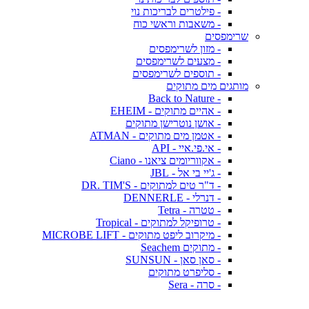
- פילטרים לבריכות נוי
- משאבות וראשי כוח
שרימפסים
- מזון לשרימפסים
- מצעים לשרימפסים
- תוספים לשרימפסים
מותגים מים מתוקים
- Back to Nature
- אהיים מתוקים - EHEIM
- אושן נוטרישן מתוקים
- אטמן מים מתוקים - ATMAN
- אי.פי.איי - API
- אקווריומים ציאנו - Ciano
- ג'יי בי אל - JBL
- ד"ר טים למתוקים - DR. TIM'S
- דנרלי - DENNERLE
- טטרה - Tetra
- טרופיקל למתוקים - Tropical
- מיקרוב ליפט מתוקים - MICROBE LIFT
- מתוקים Seachem
- סאן סאן - SUNSUN
- סליפרט מתוקים
- סרה - Sera