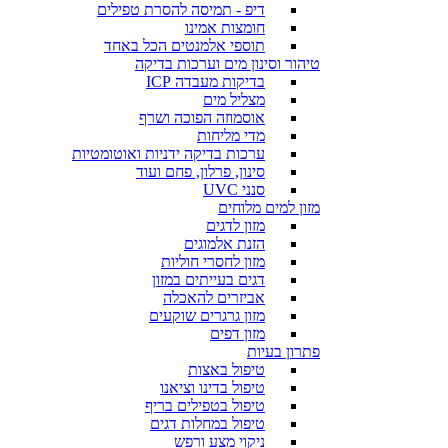
דיפ - תמיסה להסרת טפילים
חומצות אמינו
תוספי אלמנטים הכל באחד
טיהור וסינון מים וערכות בדיקה
בדיקות מעבדה ICP
מצליל מים
אוסמוזה הפוכה ושרף
מדי מליחות
ערכות בדיקה ידניות ואוטומטיות
סינון, פרלון, פחם ועוד
סנני UVC
מזון למים מלוחים
מזון לדגים
הזנת אלמוגים
מזון לחסרי חוליות
דגים בעייתים במזון
אביזרים להאכלה
מזון גרגרים שוקעים
מזון דפים
פתרון בעיות
טיפול באצות
טיפול בדינו וציאנו
טיפול בטפילים בריף
טיפול במחלות דגים
ניקוי מצע ורפש