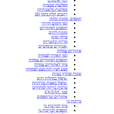
דמוי אלמוגים
מסלעות טבעיות
מסלעות מלאכותיות
רקעים תלת מימד 3D
תוספים, מזונות ונלווה
גופי חימום וקירור
תוספים לאקווריום
מזונות לדגים
פרלון וסינון
מדיות ובקטריות
-אביזרים שימושיים
אקווריום צמחיה
גופי תאורה לצמחיה
תוספים לאקווריום צמחיה
ציוד לאקווריום צמחיה
מצע חצץ ותת מצע לצמחיה
שונות ופתרון בעיות
-טיפול במחלות דגים
-טיפול באצות טורדניות
ערכות בדיקה למתוקים
סנני UV/UVC
אקווריום שרימפסים
בריכות נוי
ציוד לבריכות נוי
תוספים לבריכות נוי