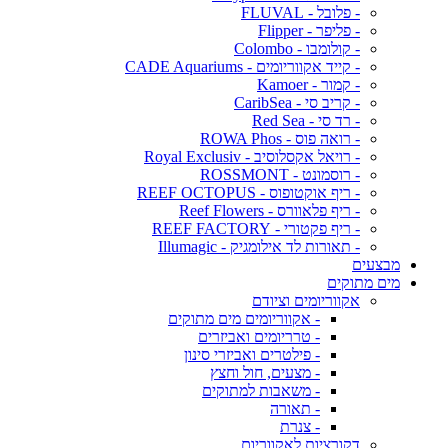
- פלובל - FLUVAL
- פליפר - Flipper
- קולומבו - Colombo
- קייד אקווריומים - CADE Aquariums
- קמור - Kamoer
- קריב סי - CaribSea
- רד סי - Red Sea
- רואה פוס - ROWA Phos
- רויאל אקסלוסיב - Royal Exclusiv
- רוסמונט - ROSSMONT
- ריף אוקטופוס - REEF OCTOPUS
- ריף פלאוורס - Reef Flowers
- ריף פקטורי - REEF FACTORY
- תאורות לד אילומגיק - Illumagic
מבצעים
מים מתוקים
אקווריומים וציודם
- אקווריומים מים מתוקים
- טרריומים ואביזרים
- פילטרים ואביזרי סינון
- מצעים, חול וחצץ
- משאבות למתוקים
- תאורה
- צנרת
דקורציות לאקווריום