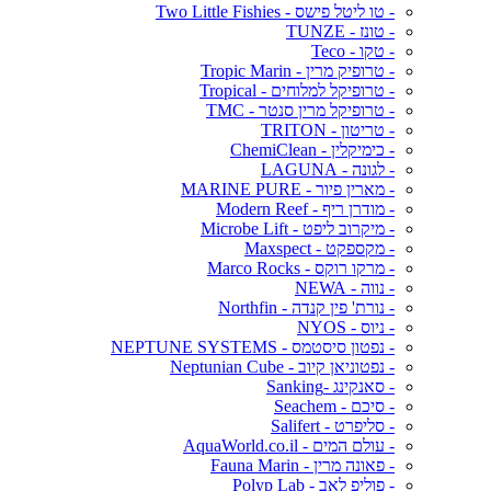
- טו ליטל פישס - Two Little Fishies
- טונז - TUNZE
- טקו - Teco
- טרופיק מרין - Tropic Marin
- טרופיקל למלוחים - Tropical
- טרופיקל מרין סנטר - TMC
- טריטון - TRITON
- כימיקלין - ChemiClean
- לגונה - LAGUNA
- מארין פיור - MARINE PURE
- מודרן ריף - Modern Reef
- מיקרוב ליפט - Microbe Lift
- מקספקט - Maxspect
- מרקו רוקס - Marco Rocks
- נווה - NEWA
- נורת' פין קנדה - Northfin
- ניוס - NYOS
- נפטון סיסטמס - NEPTUNE SYSTEMS
- נפטוניאן קיוב - Neptunian Cube
- סאנקינג -Sanking
- סיכם - Seachem
- סליפרט - Salifert
- עולם המים - AquaWorld.co.il
- פאונה מרין - Fauna Marin
- פוליפ לאב - Polyp Lab