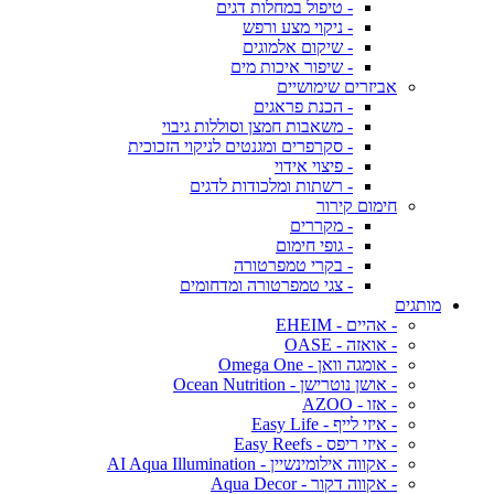
- טיפול במחלות דגים
- ניקוי מצע ורפש
- שיקום אלמוגים
- שיפור איכות מים
אביזרים שימושיים
- הכנת פראגים
- משאבות חמצן וסוללות גיבוי
- סקרפרים ומגנטים לניקוי הזכוכית
- פיצוי אידוי
- רשתות ומלכודות לדגים
חימום קירור
- מקררים
- גופי חימום
- בקרי טמפרטורה
- צגי טמפרטורה ומדחומים
מותגים
- אהיים - EHEIM
- אואזה - OASE
- אומגה וואן - Omega One
- אושן נוטרישן - Ocean Nutrition
- אזו - AZOO
- איזי לייף - Easy Life
- איזי ריפס - Easy Reefs
- אקווה אילומינשיין - AI Aqua Illumination
- אקווה דקור - Aqua Decor