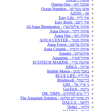
אומגה וואן - Omega One
אושן נוטרישן - Ocean Nutrition
אזו - AZOO
איזי לייף - Easy Life
איזי ריפס - Easy Reefs
אקווה אילומינשיין - AI Aqua Illumination
אקווה דקור - Aqua Decor
אקווה וואן - Aqua One
אקווה סנטר - AQUA CENTER
אקווה פורסט - Aqua Forest
אקווה קרמיק - Aqua Ceramic
אקווטיקס - Aquatix
אקווריסטיק - Aquaristic
אקוטק מרין - ECOTECH MARINE
ארקה - ARKA
באבל מגוס - Bubble Magus
בלו לייף -BLUE LIFE
ברייטוול - Brightwell
גי אייץ אל - GHL
גרוטק - GroTech
ד"ר טים למלוחים - DR. TIM'S
דה אקווריום סולושן - The Aquarium Solution
דלואה - DALUA
דלתק - Deltec