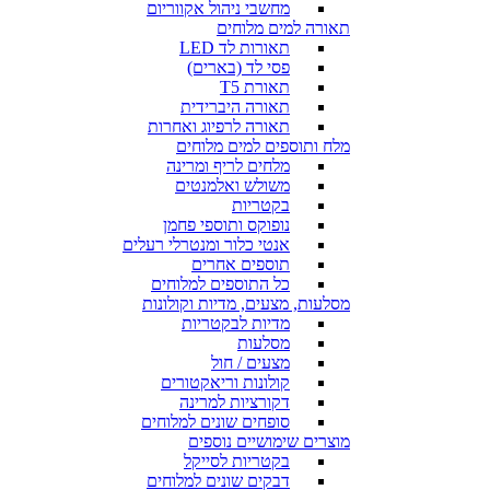
מחשבי ניהול אקווריום
תאורה למים מלוחים
תאורות לד LED
פסי לד (בארים)
תאורת T5
תאורה היברידית
תאורה לרפיוג ואחרות
מלח ותוספים למים מלוחים
מלחים לריף ומרינה
משולש ואלמנטים
בקטריות
נופוקס ותוספי פחמן
אנטי כלור ומנטרלי רעלים
תוספים אחרים
כל התוספים למלוחים
מסלעות, מצעים, מדיות וקולונות
מדיות לבקטריות
מסלעות
מצעים / חול
קולונות וריאקטורים
דקורציות למרינה
סופחים שונים למלוחים
מוצרים שימושיים נוספים
בקטריות לסייקל
דבקים שונים למלוחים