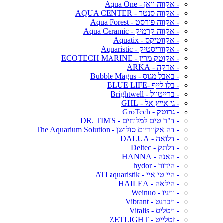
- אקווה וואן - Aqua One
- אקווה סנטר - AQUA CENTER
- אקווה פורסט - Aqua Forest
- אקווה קרמיק - Aqua Ceramic
- אקווטיקס - Aquatix
- אקווריסטיק - Aquaristic
- אקוטק מרין - ECOTECH MARINE
- ארקה - ARKA
- באבל מגוס - Bubble Magus
- בלו לייף -BLUE LIFE
- ברייטוול - Brightwell
- גי אייץ אל - GHL
- גרוטק - GroTech
- ד"ר טים למלוחים - DR. TIM'S
- דה אקווריום סולושן - The Aquarium Solution
- דלואה - DALUA
- דלתק - Deltec
- האנה - HANNA
- הידור - hydor
- היי טי איי - ATI aquaristik
- הילאה - HAILEA
- וויניו - Weinuo
- ויברנט - Vibrant
- ויטליס - Vitalis
- זטלייט - ZETLIGHT