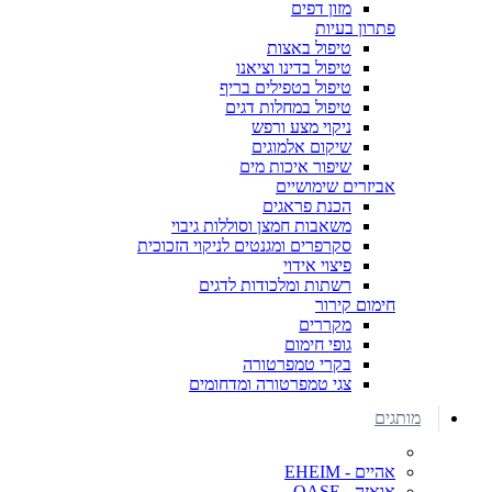
מזון דפים
פתרון בעיות
טיפול באצות
טיפול בדינו וציאנו
טיפול בטפילים בריף
טיפול במחלות דגים
ניקוי מצע ורפש
שיקום אלמוגים
שיפור איכות מים
אביזרים שימושיים
הכנת פראגים
משאבות חמצן וסוללות גיבוי
סקרפרים ומגנטים לניקוי הזכוכית
פיצוי אידוי
רשתות ומלכודות לדגים
חימום קירור
מקררים
גופי חימום
בקרי טמפרטורה
צגי טמפרטורה ומדחומים
מותגים
אהיים - EHEIM
אואזה - OASE