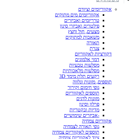
אקווריומים וציודם
אקווריומים מים מתוקים
טרריומים ואביזרים
פילטרים ואביזרי סינון
מצעים, חול וחצץ
משאבות למתוקים
תאורה
צנרת
דקורציות לאקווריום
דמוי אלמוגים
מסלעות טבעיות
מסלעות מלאכותיות
רקעים תלת מימד 3D
תוספים, מזונות ונלווה
גופי חימום וקירור
תוספים לאקווריום
מזונות לדגים
פרלון וסינון
מדיות ובקטריות
-אביזרים שימושיים
אקווריום צמחיה
גופי תאורה לצמחיה
תוספים לאקווריום צמחיה
ציוד לאקווריום צמחיה