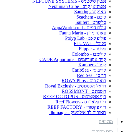
נפטון סיסטמס - NEPTUNE SYSTEMS
נפטוניאן קיוב - Neptunian Cube
סאנקינג -Sanking
סיכם - Seachem
סליפרט - Salifert
עולם המים - AquaWorld.co.il
פאונה מרין - Fauna Marin
פוליפ לאב - Polyp Lab
פלובל - FLUVAL
פליפר - Flipper
קולומבו - Colombo
קייד אקווריומים - CADE Aquariums
קמור - Kamoer
קריב סי - CaribSea
רד סי - Red Sea
רואה פוס - ROWA Phos
רויאל אקסלוסיב - Royal Exclusiv
רוסמונט - ROSSMONT
ריף אוקטופוס - REEF OCTOPUS
ריף פלאוורס - Reef Flowers
ריף פקטורי - REEF FACTORY
תאורות לד אילומגיק - Illumagic
מבצעים
מים מתוקים