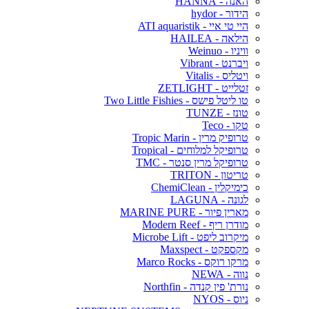
האנה - HANNA
הידור - hydor
היי טי איי - ATI aquaristik
הילאה - HAILEA
וויניו - Weinuo
ויברנט - Vibrant
ויטליס - Vitalis
זטלייט - ZETLIGHT
טו ליטל פישס - Two Little Fishies
טונז - TUNZE
טקו - Teco
טרופיק מרין - Tropic Marin
טרופיקל למלוחים - Tropical
טרופיקל מרין סנטר - TMC
טריטון - TRITON
כימיקלין - ChemiClean
לגונה - LAGUNA
מארין פיור - MARINE PURE
מודרן ריף - Modern Reef
מיקרוב ליפט - Microbe Lift
מקספקט - Maxspect
מרקו רוקס - Marco Rocks
נווה - NEWA
נורת' פין קנדה - Northfin
ניוס - NYOS