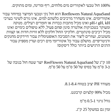
100% חול טבעי לאקווריום מים מלוחים, ריף ומרינה, ומים מתוקים.
Reeflowers Natural AquaSand הוא חול נקי וטבעי המיוצר במיוחד עבור
אקווריומים. אינו משחרר מרכיבים כלשהם למים, אינו גורם לשינוי בערכי
gH, kH ו-pH ואינו מכיל מתכות כבדות או חומרים רעילים. מנוקה
ומעוקר בטכניקות אולטרה סינון ופחם פעיל, ללא טיפולים כימיים ואינו
מכיל רכיבים סינתטיים. חלקיקי החול חלקים ללא זוויות חדות או קצוות
משוננים, ועוזרים ליצור את הסביבה האופטימלית עבור חיידקים מחנקים
ודניטריפיים. מושלם עבור כל אקווריומי מים רכים ועדין מספיק עבור
הדגים הרגישים ביותר כולל דיסקוס!
10 ק"ג של ReeFlowers Natural AquaSand יוצר שטח חול בגובה של
כ-3 ס"מ על בסיס של 50 ס"מ על 50 ס"מ.
מעודד PH יציב בטווח 8.1-8.4.
מכיל 99% קלציום קרבונט.
גודל גרגר 0.5-1 מ"מ
זמין גם במשקל 25 ק"ג.