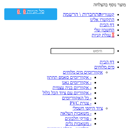
מוצר נוסף בהצלחה
סל קניות
0
0
התחברות \ הרשמה
קטגוריות
התקשרו אלינו
דף הבית
החשבון שלי
0
עגלת קניות
דף הבית
מים מלוחים
אקווריומים מים מלוחים
- אקווריומים סאמפ תחתון
- אקווריומים נאנו
- אקווריום בניה עצמית
- אקווריום עם ציוד הכל כלול
- כל האקווריומים
- צנרת PVC
ציוד היקפי חשמלי
- משאבות העלאה
- פורקי חלבונים
- משאבות גלים