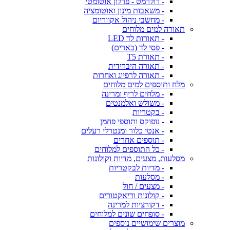
- רולרמט - פרלון אוטומטי
- משאבות מינון ואוטומציה
- מחשבי ניהול אקווריום
תאורה למים מלוחים
- תאורות לד LED
- פסי לד (בארים)
- תאורת T5
- תאורה היברידית
- תאורה לרפיוג ואחרות
מלח ותוספים למים מלוחים
- מלחים לריף ומרינה
- משולש ואלמנטים
- בקטריות
- נופוקס ותוספי פחמן
- אנטי כלור ומנטרלי רעלים
- תוספים אחרים
- כל התוספים למלוחים
מסלעות, מצעים, מדיות וקולונות
- מדיות לבקטריות
- מסלעות
- מצעים / חול
- קולונות וריאקטורים
- דקורציות למרינה
- סופחים שונים למלוחים
מוצרים שימושיים נוספים