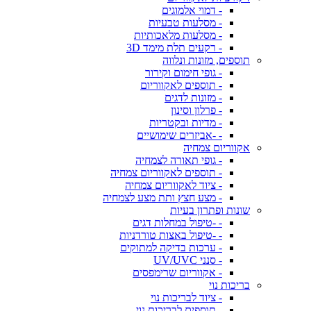
- דמוי אלמוגים
- מסלעות טבעיות
- מסלעות מלאכותיות
- רקעים תלת מימד 3D
תוספים, מזונות ונלווה
- גופי חימום וקירור
- תוספים לאקווריום
- מזונות לדגים
- פרלון וסינון
- מדיות ובקטריות
- -אביזרים שימושיים
אקווריום צמחיה
- גופי תאורה לצמחיה
- תוספים לאקווריום צמחיה
- ציוד לאקווריום צמחיה
- מצע חצץ ותת מצע לצמחיה
שונות ופתרון בעיות
- -טיפול במחלות דגים
- -טיפול באצות טורדניות
- ערכות בדיקה למתוקים
- סנני UV/UVC
- אקווריום שרימפסים
בריכות נוי
- ציוד לבריכות נוי
- תוספים לבריכות נוי