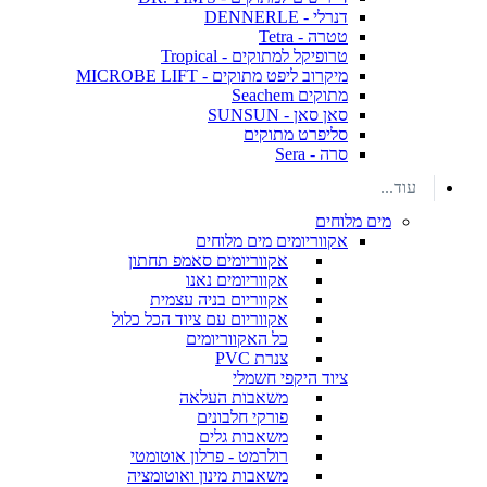
דנרלי - DENNERLE
טטרה - Tetra
טרופיקל למתוקים - Tropical
מיקרוב ליפט מתוקים - MICROBE LIFT
מתוקים Seachem
סאן סאן - SUNSUN
סליפרט מתוקים
סרה - Sera
עוד...
מים מלוחים
אקווריומים מים מלוחים
אקווריומים סאמפ תחתון
אקווריומים נאנו
אקווריום בניה עצמית
אקווריום עם ציוד הכל כלול
כל האקווריומים
צנרת PVC
ציוד היקפי חשמלי
משאבות העלאה
פורקי חלבונים
משאבות גלים
רולרמט - פרלון אוטומטי
משאבות מינון ואוטומציה