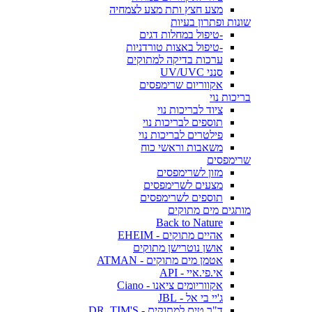
מצע חצץ ותת מצע לצמחיה
שונות ופתרון בעיות
-טיפול במחלות דגים
-טיפול באצות טורדניות
ערכות בדיקה למתוקים
סנני UV/UVC
אקווריום שרימפסים
בריכות נוי
ציוד לבריכות נוי
תוספים לבריכות נוי
פילטרים לבריכות נוי
משאבות וראשי כוח
שרימפסים
מזון לשרימפסים
מצעים לשרימפסים
תוספים לשרימפסים
מותגים מים מתוקים
Back to Nature
אהיים מתוקים - EHEIM
אושן נוטרישן מתוקים
אטמן מים מתוקים - ATMAN
אי.פי.איי - API
אקווריומים ציאנו - Ciano
ג'יי בי אל - JBL
ד"ר טים למתוקים - DR. TIM'S