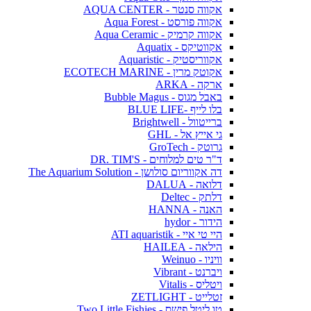
אקווה סנטר - AQUA CENTER
אקווה פורסט - Aqua Forest
אקווה קרמיק - Aqua Ceramic
אקווטיקס - Aquatix
אקווריסטיק - Aquaristic
אקוטק מרין - ECOTECH MARINE
ארקה - ARKA
באבל מגוס - Bubble Magus
בלו לייף -BLUE LIFE
ברייטוול - Brightwell
גי אייץ אל - GHL
גרוטק - GroTech
ד"ר טים למלוחים - DR. TIM'S
דה אקווריום סולושן - The Aquarium Solution
דלואה - DALUA
דלתק - Deltec
האנה - HANNA
הידור - hydor
היי טי איי - ATI aquaristik
הילאה - HAILEA
וויניו - Weinuo
ויברנט - Vibrant
ויטליס - Vitalis
זטלייט - ZETLIGHT
טו ליטל פישס - Two Little Fishies