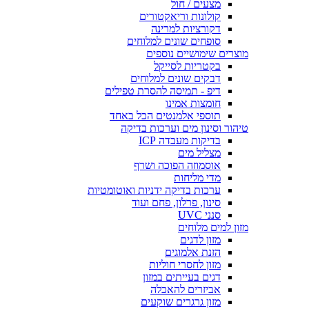
מצעים / חול
קולונות וריאקטורים
דקורציות למרינה
סופחים שונים למלוחים
מוצרים שימושיים נוספים
בקטריות לסייקל
דבקים שונים למלוחים
דיפ - תמיסה להסרת טפילים
חומצות אמינו
תוספי אלמנטים הכל באחד
טיהור וסינון מים וערכות בדיקה
בדיקות מעבדה ICP
מצליל מים
אוסמוזה הפוכה ושרף
מדי מליחות
ערכות בדיקה ידניות ואוטומטיות
סינון, פרלון, פחם ועוד
סנני UVC
מזון למים מלוחים
מזון לדגים
הזנת אלמוגים
מזון לחסרי חוליות
דגים בעייתים במזון
אביזרים להאכלה
מזון גרגרים שוקעים