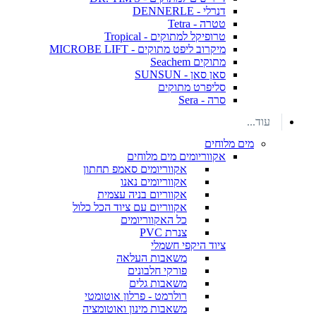
דנרלי - DENNERLE
טטרה - Tetra
טרופיקל למתוקים - Tropical
מיקרוב ליפט מתוקים - MICROBE LIFT
מתוקים Seachem
סאן סאן - SUNSUN
סליפרט מתוקים
סרה - Sera
עוד...
מים מלוחים
אקווריומים מים מלוחים
אקווריומים סאמפ תחתון
אקווריומים נאנו
אקווריום בניה עצמית
אקווריום עם ציוד הכל כלול
כל האקווריומים
צנרת PVC
ציוד היקפי חשמלי
משאבות העלאה
פורקי חלבונים
משאבות גלים
רולרמט - פרלון אוטומטי
משאבות מינון ואוטומציה