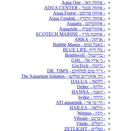
- אקווה וואן - Aqua One
- אקווה סנטר - AQUA CENTER
- אקווה פורסט - Aqua Forest
- אקווה קרמיק - Aqua Ceramic
- אקווטיקס - Aquatix
- אקווריסטיק - Aquaristic
- אקוטק מרין - ECOTECH MARINE
- ארקה - ARKA
- באבל מגוס - Bubble Magus
- בלו לייף -BLUE LIFE
- ברייטוול - Brightwell
- גי אייץ אל - GHL
- גרוטק - GroTech
- ד"ר טים למלוחים - DR. TIM'S
- דה אקווריום סולושן - The Aquarium Solution
- דלואה - DALUA
- דלתק - Deltec
- האנה - HANNA
- הידור - hydor
- היי טי איי - ATI aquaristik
- הילאה - HAILEA
- וויניו - Weinuo
- ויברנט - Vibrant
- ויטליס - Vitalis
- זטלייט - ZETLIGHT