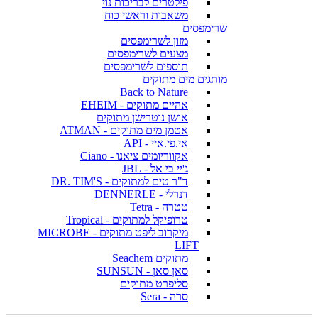
פילטרים לבריכות נוי
משאבות וראשי כוח
שרימפסים
מזון לשרימפסים
מצעים לשרימפסים
תוספים לשרימפסים
מותגים מים מתוקים
Back to Nature
אהיים מתוקים - EHEIM
אושן נוטרישן מתוקים
אטמן מים מתוקים - ATMAN
אי.פי.איי - API
אקווריומים ציאנו - Ciano
ג'יי בי אל - JBL
ד"ר טים למתוקים - DR. TIM'S
דנרלי - DENNERLE
טטרה - Tetra
טרופיקל למתוקים - Tropical
מיקרוב ליפט מתוקים - MICROBE
LIFT
מתוקים Seachem
סאן סאן - SUNSUN
סליפרט מתוקים
סרה - Sera