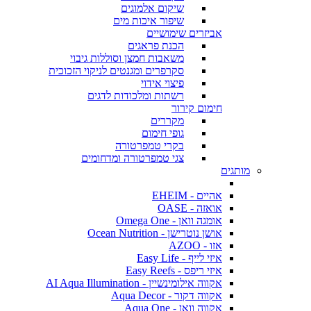
שיקום אלמוגים
שיפור איכות מים
אביזרים שימושיים
הכנת פראגים
משאבות חמצן וסוללות גיבוי
סקרפרים ומגנטים לניקוי הזכוכית
פיצוי אידוי
רשתות ומלכודות לדגים
חימום קירור
מקררים
גופי חימום
בקרי טמפרטורה
צגי טמפרטורה ומדחומים
מותגים
אהיים - EHEIM
אואזה - OASE
אומגה וואן - Omega One
אושן נוטרישן - Ocean Nutrition
אזו - AZOO
איזי לייף - Easy Life
איזי ריפס - Easy Reefs
אקווה אילומינשיין - AI Aqua Illumination
אקווה דקור - Aqua Decor
אקווה וואן - Aqua One