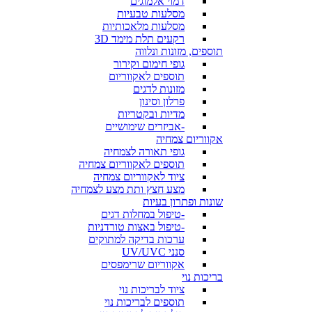
דמוי אלמוגים
מסלעות טבעיות
מסלעות מלאכותיות
רקעים תלת מימד 3D
תוספים, מזונות ונלווה
גופי חימום וקירור
תוספים לאקווריום
מזונות לדגים
פרלון וסינון
מדיות ובקטריות
-אביזרים שימושיים
אקווריום צמחיה
גופי תאורה לצמחיה
תוספים לאקווריום צמחיה
ציוד לאקווריום צמחיה
מצע חצץ ותת מצע לצמחיה
שונות ופתרון בעיות
-טיפול במחלות דגים
-טיפול באצות טורדניות
ערכות בדיקה למתוקים
סנני UV/UVC
אקווריום שרימפסים
בריכות נוי
ציוד לבריכות נוי
תוספים לבריכות נוי