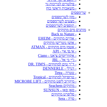
- פילטרים לבריכות נוי
- משאבות וראשי כוח
שרימפסים
- מזון לשרימפסים
- מצעים לשרימפסים
- תוספים לשרימפסים
מותגים מים מתוקים
- Back to Nature
- אהיים מתוקים - EHEIM
- אושן נוטרישן מתוקים
- אטמן מים מתוקים - ATMAN
- אי.פי.איי - API
- אקווריומים ציאנו - Ciano
- ג'יי בי אל - JBL
- ד"ר טים למתוקים - DR. TIM'S
- דנרלי - DENNERLE
- טטרה - Tetra
- טרופיקל למתוקים - Tropical
- מיקרוב ליפט מתוקים - MICROBE LIFT
- מתוקים Seachem
- סאן סאן - SUNSUN
- סליפרט מתוקים
- סרה - Sera