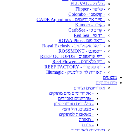
- פלובל - FLUVAL
- פליפר - Flipper
- קולומבו - Colombo
- קייד אקווריומים - CADE Aquariums
- קמור - Kamoer
- קריב סי - CaribSea
- רד סי - Red Sea
- רואה פוס - ROWA Phos
- רויאל אקסלוסיב - Royal Exclusiv
- רוסמונט - ROSSMONT
- ריף אוקטופוס - REEF OCTOPUS
- ריף פלאוורס - Reef Flowers
- ריף פקטורי - REEF FACTORY
- תאורות לד אילומגיק - Illumagic
מבצעים
מים מתוקים
אקווריומים וציודם
- אקווריומים מים מתוקים
- טרריומים ואביזרים
- פילטרים ואביזרי סינון
- מצעים, חול וחצץ
- משאבות למתוקים
- תאורה
- צנרת
דקורציות לאקווריום