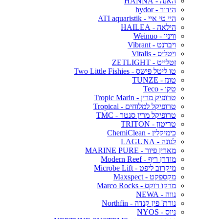
האנה - HANNA
הידור - hydor
היי טי איי - ATI aquaristik
הילאה - HAILEA
וויניו - Weinuo
ויברנט - Vibrant
ויטליס - Vitalis
זטלייט - ZETLIGHT
טו ליטל פישס - Two Little Fishies
טונז - TUNZE
טקו - Teco
טרופיק מרין - Tropic Marin
טרופיקל למלוחים - Tropical
טרופיקל מרין סנטר - TMC
טריטון - TRITON
כימיקלין - ChemiClean
לגונה - LAGUNA
מארין פיור - MARINE PURE
מודרן ריף - Modern Reef
מיקרוב ליפט - Microbe Lift
מקספקט - Maxspect
מרקו רוקס - Marco Rocks
נווה - NEWA
נורת' פין קנדה - Northfin
ניוס - NYOS