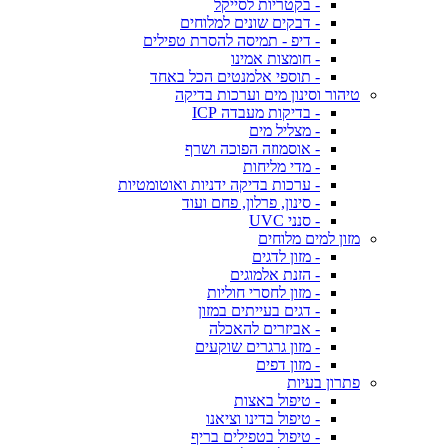
- בקטריות לסייקל
- דבקים שונים למלוחים
- דיפ - תמיסה להסרת טפילים
- חומצות אמינו
- תוספי אלמנטים הכל באחד
טיהור וסינון מים וערכות בדיקה
- בדיקות מעבדה ICP
- מצליל מים
- אוסמוזה הפוכה ושרף
- מדי מליחות
- ערכות בדיקה ידניות ואוטומטיות
- סינון, פרלון, פחם ועוד
- סנני UVC
מזון למים מלוחים
- מזון לדגים
- הזנת אלמוגים
- מזון לחסרי חוליות
- דגים בעייתים במזון
- אביזרים להאכלה
- מזון גרגרים שוקעים
- מזון דפים
פתרון בעיות
- טיפול באצות
- טיפול בדינו וציאנו
- טיפול בטפילים בריף