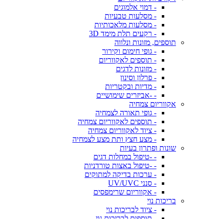
- דמוי אלמוגים
- מסלעות טבעיות
- מסלעות מלאכותיות
- רקעים תלת מימד 3D
תוספים, מזונות ונלווה
- גופי חימום וקירור
- תוספים לאקווריום
- מזונות לדגים
- פרלון וסינון
- מדיות ובקטריות
- -אביזרים שימושיים
אקווריום צמחיה
- גופי תאורה לצמחיה
- תוספים לאקווריום צמחיה
- ציוד לאקווריום צמחיה
- מצע חצץ ותת מצע לצמחיה
שונות ופתרון בעיות
- -טיפול במחלות דגים
- -טיפול באצות טורדניות
- ערכות בדיקה למתוקים
- סנני UV/UVC
- אקווריום שרימפסים
בריכות נוי
- ציוד לבריכות נוי
- תוספים לבריכות נוי