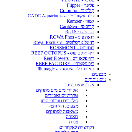
פליפר - Flipper
קולומבו - Colombo
קייד אקווריומים - CADE Aquariums
קמור - Kamoer
קריב סי - CaribSea
רד סי - Red Sea
רואה פוס - ROWA Phos
רויאל אקסלוסיב - Royal Exclusiv
רוסמונט - ROSSMONT
ריף אוקטופוס - REEF OCTOPUS
ריף פלאוורס - Reef Flowers
ריף פקטורי - REEF FACTORY
תאורות לד אילומגיק - Illumagic
מבצעים
מים מתוקים
אקווריומים וציודם
אקווריומים מים מתוקים
טרריומים ואביזרים
פילטרים ואביזרי סינון
מצעים, חול וחצץ
משאבות למתוקים
תאורה
צנרת
דקורציות לאקווריום