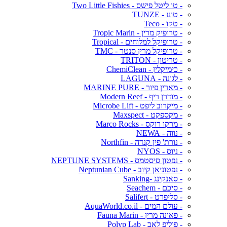
- טו ליטל פישס - Two Little Fishies
- טונז - TUNZE
- טקו - Teco
- טרופיק מרין - Tropic Marin
- טרופיקל למלוחים - Tropical
- טרופיקל מרין סנטר - TMC
- טריטון - TRITON
- כימיקלין - ChemiClean
- לגונה - LAGUNA
- מארין פיור - MARINE PURE
- מודרן ריף - Modern Reef
- מיקרוב ליפט - Microbe Lift
- מקספקט - Maxspect
- מרקו רוקס - Marco Rocks
- נווה - NEWA
- נורת' פין קנדה - Northfin
- ניוס - NYOS
- נפטון סיסטמס - NEPTUNE SYSTEMS
- נפטוניאן קיוב - Neptunian Cube
- סאנקינג -Sanking
- סיכם - Seachem
- סליפרט - Salifert
- עולם המים - AquaWorld.co.il
- פאונה מרין - Fauna Marin
- פוליפ לאב - Polyp Lab