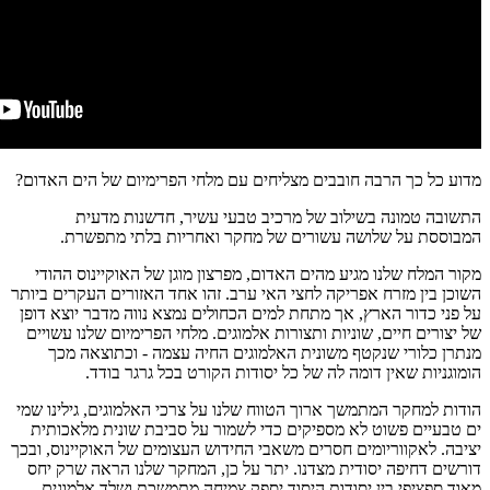
מדוע כל כך הרבה חובבים מצליחים עם מלחי הפרימיום של הים האדום?
התשובה טמונה בשילוב של מרכיב טבעי עשיר, חדשנות מדעית
המבוססת על שלושה עשורים של מחקר ואחריות בלתי מתפשרת.
מקור המלח שלנו מגיע מהים האדום, מפרצון מוגן של האוקיינוס ​​ההודי
השוכן בין מזרח אפריקה לחצי האי ערב. זהו אחד האזורים העקרים ביותר
על פני כדור הארץ, אך מתחת למים הכחולים נמצא נווה מדבר יוצא דופן
של יצורים חיים, שוניות ותצורות אלמוגים. מלחי הפרימיום שלנו עשויים
מנתרן כלורי שנקטף משונית האלמוגים החיה עצמה - וכתוצאה מכך
הומוגניות שאין דומה לה של כל יסודות הקורט בכל גרגר בודד.
הודות למחקר המתמשך ארוך הטווח שלנו על צרכי האלמוגים, גילינו שמי
ים טבעיים פשוט לא מספיקים כדי לשמור על סביבת שונית מלאכותית
יציבה. לאקווריומים חסרים משאבי החידוש העצומים של האוקיינוס, ובכך
דורשים דחיפה יסודית מצדנו. יתר על כן, המחקר שלנו הראה שרק יחס
מאוד ספציפי בין יסודות היסוד יספק צמיחה מתמשכת ושלד אלמוגים