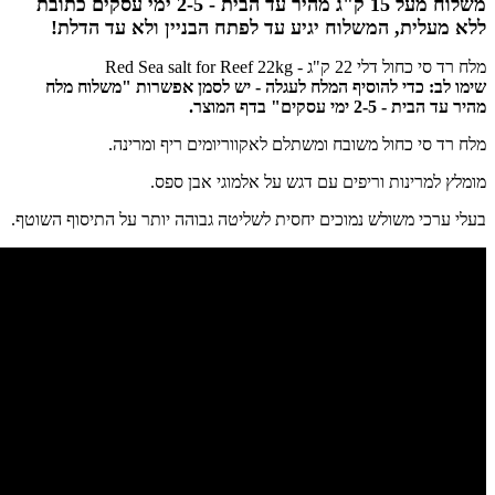
משלוח מעל 15 ק"ג מהיר עד הבית - 2-5 ימי עסקים כתובת
ללא מעלית, המשלוח יגיע עד לפתח הבניין ולא עד הדלת!
מלח רד סי כחול דלי 22 ק"ג - Red Sea salt for Reef 22kg
שימו לב: כדי להוסיף המלח לעגלה - יש לסמן אפשרות "
משלוח מלח
מהיר עד הבית - 2-5 ימי עסקים
" בדף המוצר.
מלח רד סי כחול משובח ומשתלם לאקווריומים ריף ומרינה.
מומלץ למרינות וריפים עם דגש על אלמוגי אבן ספס.
בעלי ערכי משולש נמוכים יחסית לשליטה גבוהה יותר על התיסוף השוטף.