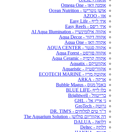
אומגה וואן - Omega One
אושן נוטרישן - Ocean Nutrition
אזו - AZOO
איזי לייף - Easy Life
איזי ריפס - Easy Reefs
אקווה אילומינשיין - AI Aqua Illumination
אקווה דקור - Aqua Decor
אקווה וואן - Aqua One
אקווה סנטר - AQUA CENTER
אקווה פורסט - Aqua Forest
אקווה קרמיק - Aqua Ceramic
אקווטיקס - Aquatix
אקווריסטיק - Aquaristic
אקוטק מרין - ECOTECH MARINE
ארקה - ARKA
באבל מגוס - Bubble Magus
בלו לייף -BLUE LIFE
ברייטוול - Brightwell
גי אייץ אל - GHL
גרוטק - GroTech
ד"ר טים למלוחים - DR. TIM'S
דה אקווריום סולושן - The Aquarium Solution
דלואה - DALUA
דלתק - Deltec