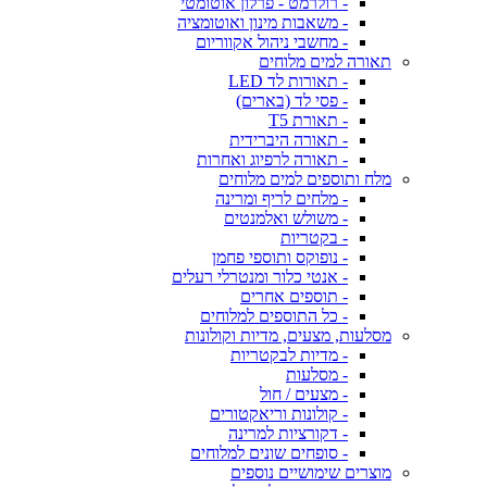
- רולרמט - פרלון אוטומטי
- משאבות מינון ואוטומציה
- מחשבי ניהול אקווריום
תאורה למים מלוחים
- תאורות לד LED
- פסי לד (בארים)
- תאורת T5
- תאורה היברידית
- תאורה לרפיוג ואחרות
מלח ותוספים למים מלוחים
- מלחים לריף ומרינה
- משולש ואלמנטים
- בקטריות
- נופוקס ותוספי פחמן
- אנטי כלור ומנטרלי רעלים
- תוספים אחרים
- כל התוספים למלוחים
מסלעות, מצעים, מדיות וקולונות
- מדיות לבקטריות
- מסלעות
- מצעים / חול
- קולונות וריאקטורים
- דקורציות למרינה
- סופחים שונים למלוחים
מוצרים שימושיים נוספים