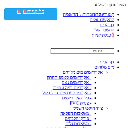
מוצר נוסף בהצלחה
סל קניות
0
0
התחברות \ הרשמה
קטגוריות
התקשרו אלינו
דף הבית
החשבון שלי
0
עגלת קניות
דף הבית
מים מלוחים
אקווריומים מים מלוחים
- אקווריומים סאמפ תחתון
- אקווריומים נאנו
- אקווריום בניה עצמית
- אקווריום עם ציוד הכל כלול
- כל האקווריומים
- צנרת PVC
ציוד היקפי חשמלי
- משאבות העלאה
- פורקי חלבונים
- משאבות גלים