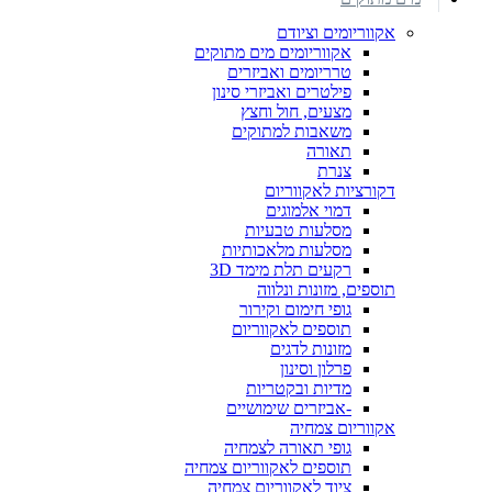
אקווריומים וציודם
אקווריומים מים מתוקים
טרריומים ואביזרים
פילטרים ואביזרי סינון
מצעים, חול וחצץ
משאבות למתוקים
תאורה
צנרת
דקורציות לאקווריום
דמוי אלמוגים
מסלעות טבעיות
מסלעות מלאכותיות
רקעים תלת מימד 3D
תוספים, מזונות ונלווה
גופי חימום וקירור
תוספים לאקווריום
מזונות לדגים
פרלון וסינון
מדיות ובקטריות
-אביזרים שימושיים
אקווריום צמחיה
גופי תאורה לצמחיה
תוספים לאקווריום צמחיה
ציוד לאקווריום צמחיה