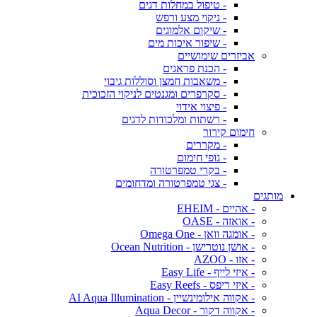
- טיפול במחלות דגים
- ניקוי מצע ורפש
- שיקום אלמוגים
- שיפור איכות מים
אביזרים שימושיים
- הכנת פראגים
- משאבות חמצן וסוללות גיבוי
- סקרפרים ומגנטים לניקוי הזכוכית
- פיצוי אידוי
- רשתות ומלכודות לדגים
חימום קירור
- מקררים
- גופי חימום
- בקרי טמפרטורה
- צגי טמפרטורה ומדחומים
מותגים
- אהיים - EHEIM
- אואזה - OASE
- אומגה וואן - Omega One
- אושן נוטרישן - Ocean Nutrition
- אזו - AZOO
- איזי לייף - Easy Life
- איזי ריפס - Easy Reefs
- אקווה אילומינשיין - AI Aqua Illumination
- אקווה דקור - Aqua Decor