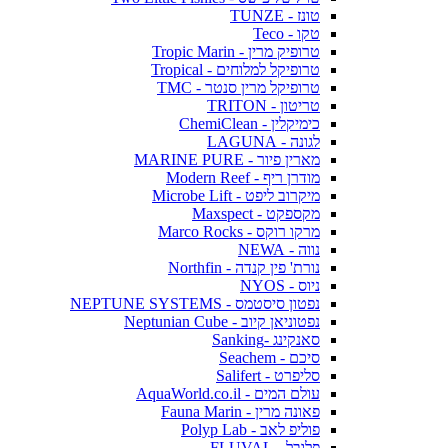
טונז - TUNZE
טקו - Teco
טרופיק מרין - Tropic Marin
טרופיקל למלוחים - Tropical
טרופיקל מרין סנטר - TMC
טריטון - TRITON
כימיקלין - ChemiClean
לגונה - LAGUNA
מארין פיור - MARINE PURE
מודרן ריף - Modern Reef
מיקרוב ליפט - Microbe Lift
מקספקט - Maxspect
מרקו רוקס - Marco Rocks
נווה - NEWA
נורת' פין קנדה - Northfin
ניוס - NYOS
נפטון סיסטמס - NEPTUNE SYSTEMS
נפטוניאן קיוב - Neptunian Cube
סאנקינג -Sanking
סיכם - Seachem
סליפרט - Salifert
עולם המים - AquaWorld.co.il
פאונה מרין - Fauna Marin
פוליפ לאב - Polyp Lab
פלובל - FLUVAL