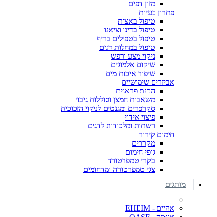
מזון דפים
פתרון בעיות
טיפול באצות
טיפול בדינו וציאנו
טיפול בטפילים בריף
טיפול במחלות דגים
ניקוי מצע ורפש
שיקום אלמוגים
שיפור איכות מים
אביזרים שימושיים
הכנת פראגים
משאבות חמצן וסוללות גיבוי
סקרפרים ומגנטים לניקוי הזכוכית
פיצוי אידוי
רשתות ומלכודות לדגים
חימום קירור
מקררים
גופי חימום
בקרי טמפרטורה
צגי טמפרטורה ומדחומים
מותגים
אהיים - EHEIM
אואזה - OASE