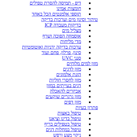
דיפ - תמיסה להסרת טפילים
חומצות אמינו
תוספי אלמנטים הכל באחד
טיהור וסינון מים וערכות בדיקה
בדיקות מעבדה ICP
מצליל מים
אוסמוזה הפוכה ושרף
מדי מליחות
ערכות בדיקה ידניות ואוטומטיות
סינון, פרלון, פחם ועוד
סנני UVC
מזון למים מלוחים
מזון לדגים
הזנת אלמוגים
מזון לחסרי חוליות
דגים בעייתים במזון
אביזרים להאכלה
מזון גרגרים שוקעים
מזון דפים
פתרון בעיות
טיפול באצות
טיפול בדינו וציאנו
טיפול בטפילים בריף
טיפול במחלות דגים
ניקוי מצע ורפש