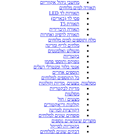
מחשבי ניהול אקווריום
תאורה למים מלוחים
תאורות לד LED
פסי לד (בארים)
תאורת T5
תאורה היברידית
תאורה לרפיוג ואחרות
מלח ותוספים למים מלוחים
מלחים לריף ומרינה
משולש ואלמנטים
בקטריות
נופוקס ותוספי פחמן
אנטי כלור ומנטרלי רעלים
תוספים אחרים
כל התוספים למלוחים
מסלעות, מצעים, מדיות וקולונות
מדיות לבקטריות
מסלעות
מצעים / חול
קולונות וריאקטורים
דקורציות למרינה
סופחים שונים למלוחים
מוצרים שימושיים נוספים
בקטריות לסייקל
דבקים שונים למלוחים