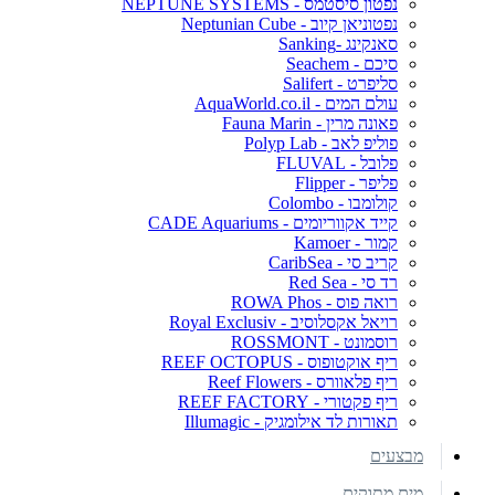
נפטון סיסטמס - NEPTUNE SYSTEMS
נפטוניאן קיוב - Neptunian Cube
סאנקינג -Sanking
סיכם - Seachem
סליפרט - Salifert
עולם המים - AquaWorld.co.il
פאונה מרין - Fauna Marin
פוליפ לאב - Polyp Lab
פלובל - FLUVAL
פליפר - Flipper
קולומבו - Colombo
קייד אקווריומים - CADE Aquariums
קמור - Kamoer
קריב סי - CaribSea
רד סי - Red Sea
רואה פוס - ROWA Phos
רויאל אקסלוסיב - Royal Exclusiv
רוסמונט - ROSSMONT
ריף אוקטופוס - REEF OCTOPUS
ריף פלאוורס - Reef Flowers
ריף פקטורי - REEF FACTORY
תאורות לד אילומגיק - Illumagic
מבצעים
מים מתוקים