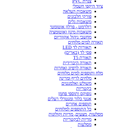
צנרת PVC
ציוד היקפי חשמלי
משאבות העלאה
פורקי חלבונים
משאבות גלים
רולרמט - פרלון אוטומטי
משאבות מינון ואוטומציה
מחשבי ניהול אקווריום
תאורה למים מלוחים
תאורות לד LED
פסי לד (בארים)
תאורת T5
תאורה היברידית
תאורה לרפיוג ואחרות
מלח ותוספים למים מלוחים
מלחים לריף ומרינה
משולש ואלמנטים
בקטריות
נופוקס ותוספי פחמן
אנטי כלור ומנטרלי רעלים
תוספים אחרים
כל התוספים למלוחים
מסלעות, מצעים, מדיות וקולונות
מדיות לבקטריות
מסלעות